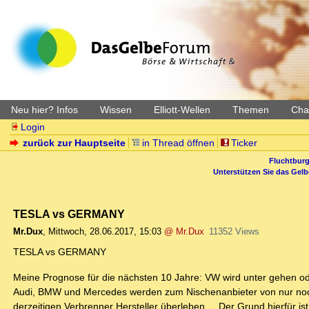
Neu hier? Infos
Wissen
Elliott-Wellen
Themen
Char
Login
zurück zur Hauptseite
in Thread öffnen
Ticker
Fluchtburg
Unterstützen Sie das Gel
TESLA vs GERMANY
Mr.Dux
,
Mittwoch, 28.06.2017, 15:03
@ Mr.Dux
11352 Views
TESLA vs GERMANY
Meine Prognose für die nächsten 10 Jahre: VW wird unter gehen ode
Audi, BMW und Mercedes werden zum Nischenanbieter von nur noch
derzeitigen Verbrenner Hersteller überleben ... Der Grund hierfür i