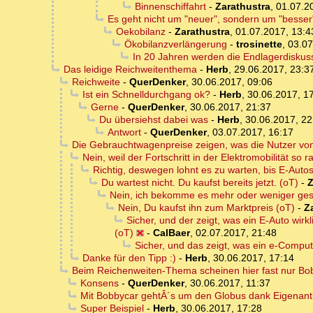
Binnenschiffahrt
-
Zarathustra
,
01.07.2
Es geht nicht um "neuer", sondern um "besser
Oekobilanz
-
Zarathustra
,
01.07.2017, 13:4
Ökobilanzverlängerung
-
trosinette
,
03.07
In 20 Jahren werden die Endlagerdiskus
Das leidige Reichweitenthema
-
Herb
,
29.06.2017, 23:3
Reichweite
-
QuerDenker
,
30.06.2017, 09:06
Ist ein Schnelldurchgang ok?
-
Herb
,
30.06.2017, 1
Gerne
-
QuerDenker
,
30.06.2017, 21:37
Du übersiehst dabei was
-
Herb
,
30.06.2017, 22
Antwort
-
QuerDenker
,
03.07.2017, 16:17
Die Gebrauchtwagenpreise zeigen, was die Nutzer von
Nein, weil der Fortschritt in der Elektromobilität so ra
Richtig, deswegen lohnt es zu warten, bis E-Autos 
Du wartest nicht. Du kaufst bereits jetzt. (oT)
-
Z
Nein, ich bekomme es mehr oder weniger ges
Nein, Du kaufst ihn zum Marktpreis (oT)
-
Z
Sicher, und der zeigt, was ein E-Auto wir
(oT)
-
CalBaer
,
02.07.2017, 21:48
Sicher, und das zeigt, was ein e-Compute
Danke für den Tipp :)
-
Herb
,
30.06.2017, 17:14
Beim Reichenweiten-Thema scheinen hier fast nur Bobb
Konsens
-
QuerDenker
,
30.06.2017, 11:37
Mit Bobbycar gehtÂ´s um den Globus dank Eigenant
Super Beispiel
-
Herb
,
30.06.2017, 17:28