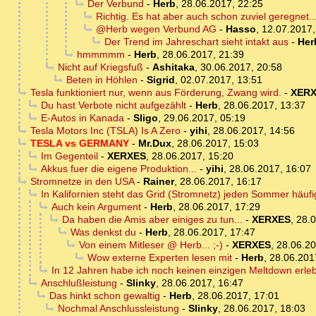
Der Verbund
-
Herb
,
28.06.2017, 22:25
Richtig. Es hat aber auch schon zuviel geregnet
@Herb wegen Verbund AG
-
Hasso
,
12.07.2017,
Der Trend im Jahreschart sieht intakt aus
-
Her
hmmmmm
-
Herb
,
28.06.2017, 21:39
Nicht auf Kriegsfuß
-
Ashitaka
,
30.06.2017, 20:58
Beten in Höhlen
-
Sigrid
,
02.07.2017, 13:51
Tesla funktioniert nur, wenn aus Förderung, Zwang wird.
-
XER
Du hast Verbote nicht aufgezählt
-
Herb
,
28.06.2017, 13:37
E-Autos in Kanada
-
Sligo
,
29.06.2017, 05:19
Tesla Motors Inc (TSLA) Is A Zero
-
yihi
,
28.06.2017, 14:56
TESLA vs GERMANY
-
Mr.Dux
,
28.06.2017, 15:03
Im Gegenteil
-
XERXES
,
28.06.2017, 15:20
Akkus fuer die eigene Produktion...
-
yihi
,
28.06.2017, 16:07
Stromnetze in den USA
-
Rainer
,
28.06.2017, 16:17
In Kalifornien steht das Grid (Stromnetz) jeden Sommer häuf
Auch kein Argument
-
Herb
,
28.06.2017, 17:29
Da haben die Amis aber einiges zu tun...
-
XERXES
,
28.0
Was denkst du
-
Herb
,
28.06.2017, 17:47
Von einem Mitleser @ Herb... ;-)
-
XERXES
,
28.06.20
Wow externe Experten lesen mit
-
Herb
,
28.06.201
In 12 Jahren habe ich noch keinen einzigen Meltdown erleb
Anschlußleistung
-
Slinky
,
28.06.2017, 16:47
Das hinkt schon gewaltig
-
Herb
,
28.06.2017, 17:01
Nochmal Anschlussleistung
-
Slinky
,
28.06.2017, 18:03