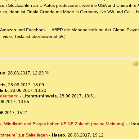
oßen Stückzahlen an E-Autos produzieren, weil die USA und China ihre A
 so, dann ist Finale Grande mit Made in Germany like VW und Co ... Is
, Amazon und Facebook ... ABER die Monopolstellung der Global Player
viele, Tesla ist überbewertet â€¦
Dux
,
28.06.2017, 12:23
eis
,
28.06.2017, 13:09
Herb
,
28.06.2017, 13:20
edeutsam:
-
Literaturhinweis
,
28.06.2017, 13:31
06.2017, 13:55
06.2017, 15:21
aik, Windkraft und Biogas haben KEINE Zukunft (meine Meinung)
-
Lite
ofiteure" zur Seite legen
-
Hasso
,
28.06.2017, 19:12