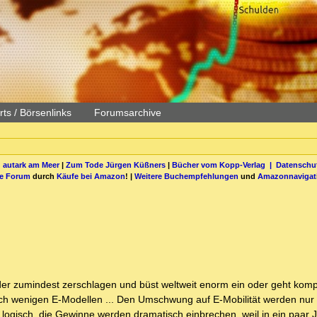
ts / Börsenlinks
Forumsarchive
 autark am Meer
|
Zum Tode Jürgen Küßners
|
Bücher vom Kopp-Verlag |
Datenschut
be Forum
durch
Käufe bei Amazon
! |
Weitere Buchempfehlungen
und
Amazonnavigat
r zumindest zerschlagen und büst weltweit enorm ein oder geht komplet
 wenigen E-Modellen ... Den Umschwung auf E-Mobilität werden nur 
st logisch, die Gewinne werden dramatisch einbrechen, weil in ein paar 