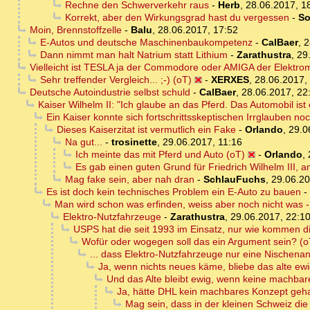
Rechne den Schwerverkehr raus
-
Herb
,
28.06.2017, 1
Korrekt, aber den Wirkungsgrad hast du vergessen
-
So
Moin, Brennstoffzelle
-
Balu
,
28.06.2017, 17:52
E-Autos und deutsche Maschinenbaukompetenz
-
CalBaer
,
2
Dann nimmt man halt Natrium statt Lithium
-
Zarathustra
,
29
Vielleicht ist TESLA ja der Commodore oder AMIGA der Elektromob
Sehr treffender Vergleich... ;-) (oT)
-
XERXES
,
28.06.2017,
Deutsche Autoindustrie selbst schuld
-
CalBaer
,
28.06.2017, 22
Kaiser Wilhelm II: "Ich glaube an das Pferd. Das Automobil i
Ein Kaiser konnte sich fortschrittsskeptischen Irrglauben noc
Dieses Kaiserzitat ist vermutlich ein Fake
-
Orlando
,
29.0
Na gut...
-
trosinette
,
29.06.2017, 11:16
Ich meinte das mit Pferd und Auto (oT)
-
Orlando
,
Es gab einen guten Grund für Friedrich Wilhelm III, 
Mag fake sein, aber nah dran
-
SchlauFuchs
,
29.06.20
Es ist doch kein technisches Problem ein E-Auto zu bauen
-
Man wird schon was erfinden, weiss aber noch nicht was - 
Elektro-Nutzfahrzeuge
-
Zarathustra
,
29.06.2017, 22:1
USPS hat die seit 1993 im Einsatz, nur wie kommen d
Wofür oder wogegen soll das ein Argument sein? (o
... dass Elektro-Nutzfahrzeuge nur eine Nischen
Ja, wenn nichts neues käme, bliebe das alte ew
Und das Alte bleibt ewig, wenn keine machba
Ja, hätte DHL kein machbares Konzept geh
Mag sein, dass in der kleinen Schweiz die