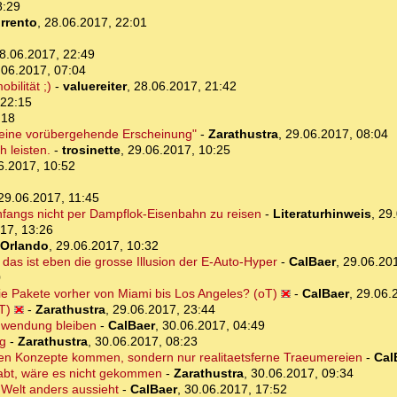
8:29
rrento
,
28.06.2017, 22:01
8.06.2017, 22:49
.06.2017, 07:04
ilität ;)
-
valuereiter
,
28.06.2017, 21:42
 22:15
:18
st eine vorübergehende Erscheinung"
-
Zarathustra
,
29.06.2017, 08:04
h leisten.
-
trosinette
,
29.06.2017, 10:25
6.2017, 10:52
29.06.2017, 11:45
anfangs nicht per Dampflok-Eisenbahn zu reisen
-
Literaturhinweis
,
29.
17, 13:26
Orlando
,
29.06.2017, 10:32
das ist eben die grosse Illusion der E-Auto-Hyper
-
CalBaer
,
29.06.20
0
ie Pakete vorher von Miami bis Los Angeles? (oT)
-
CalBaer
,
29.06.
T)
-
Zarathustra
,
29.06.2017, 23:44
anwendung bleiben
-
CalBaer
,
30.06.2017, 04:49
ig
-
Zarathustra
,
30.06.2017, 08:23
ren Konzepte kommen, sondern nur realitaetsferne Traeumereien
-
Cal
abt, wäre es nicht gekommen
-
Zarathustra
,
30.06.2017, 09:34
 Welt anders aussieht
-
CalBaer
,
30.06.2017, 17:52