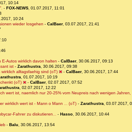
017, 10:14
".
-
FOX-NEWS
,
01.07.2017, 11:01
3
.2017, 10:24
sionen wieder losgehen
-
CalBaer
,
03.07.2017, 21:41
7
7:10
:46
 E-Autos wirklich davon halten
-
CalBaer
,
30.06.2017, 09:13
sant ist
-
Zarathustra
,
30.06.2017, 09:38
wirklich alltagsfaehig sind (oT)
-
CalBaer
,
30.06.2017, 17:44
arathustra
,
01.07.2017, 10:19
chenkt (oT)
-
CalBaer
,
02.07.2017, 07:52
arathustra
,
02.07.2017, 12:22
klich wert ist, naemlich nur 20-25% vom Neupreis nach wenigen Jahren,
r wirklich wert ist - Mann o Mann ... (oT)
-
Zarathustra
,
03.07.2017, 
ycar-Fahrer zu diskutieren...
-
Hasso
,
30.06.2017, 10:44
ieb
-
Balu
,
30.06.2017, 13:54