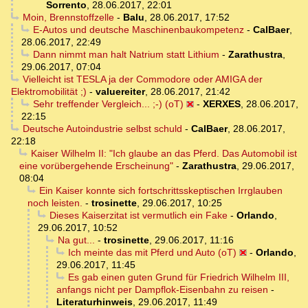
Sorrento
,
28.06.2017, 22:01
Moin, Brennstoffzelle
-
Balu
,
28.06.2017, 17:52
E-Autos und deutsche Maschinenbaukompetenz
-
CalBaer
,
28.06.2017, 22:49
Dann nimmt man halt Natrium statt Lithium
-
Zarathustra
,
29.06.2017, 07:04
Vielleicht ist TESLA ja der Commodore oder AMIGA der
Elektromobilität ;)
-
valuereiter
,
28.06.2017, 21:42
Sehr treffender Vergleich... ;-) (oT)
-
XERXES
,
28.06.2017,
22:15
Deutsche Autoindustrie selbst schuld
-
CalBaer
,
28.06.2017,
22:18
Kaiser Wilhelm II: "Ich glaube an das Pferd. Das Automobil ist
eine vorübergehende Erscheinung"
-
Zarathustra
,
29.06.2017,
08:04
Ein Kaiser konnte sich fortschrittsskeptischen Irrglauben
noch leisten.
-
trosinette
,
29.06.2017, 10:25
Dieses Kaiserzitat ist vermutlich ein Fake
-
Orlando
,
29.06.2017, 10:52
Na gut...
-
trosinette
,
29.06.2017, 11:16
Ich meinte das mit Pferd und Auto (oT)
-
Orlando
,
29.06.2017, 11:45
Es gab einen guten Grund für Friedrich Wilhelm III,
anfangs nicht per Dampflok-Eisenbahn zu reisen
-
Literaturhinweis
,
29.06.2017, 11:49