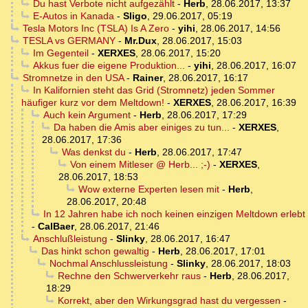
Du hast Verbote nicht aufgezählt
-
Herb
,
28.06.2017, 13:37
E-Autos in Kanada
-
Sligo
,
29.06.2017, 05:19
Tesla Motors Inc (TSLA) Is A Zero
-
yihi
,
28.06.2017, 14:56
TESLA vs GERMANY
-
Mr.Dux
,
28.06.2017, 15:03
Im Gegenteil
-
XERXES
,
28.06.2017, 15:20
Akkus fuer die eigene Produktion...
-
yihi
,
28.06.2017, 16:07
Stromnetze in den USA
-
Rainer
,
28.06.2017, 16:17
In Kalifornien steht das Grid (Stromnetz) jeden Sommer
häufiger kurz vor dem Meltdown!
-
XERXES
,
28.06.2017, 16:39
Auch kein Argument
-
Herb
,
28.06.2017, 17:29
Da haben die Amis aber einiges zu tun...
-
XERXES
,
28.06.2017, 17:36
Was denkst du
-
Herb
,
28.06.2017, 17:47
Von einem Mitleser @ Herb... ;-)
-
XERXES
,
28.06.2017, 18:53
Wow externe Experten lesen mit
-
Herb
,
28.06.2017, 20:48
In 12 Jahren habe ich noch keinen einzigen Meltdown erlebt
-
CalBaer
,
28.06.2017, 21:46
Anschlußleistung
-
Slinky
,
28.06.2017, 16:47
Das hinkt schon gewaltig
-
Herb
,
28.06.2017, 17:01
Nochmal Anschlussleistung
-
Slinky
,
28.06.2017, 18:03
Rechne den Schwerverkehr raus
-
Herb
,
28.06.2017,
18:29
Korrekt, aber den Wirkungsgrad hast du vergessen
-