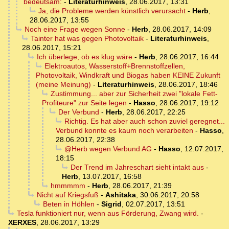
bedeutsam:
-
Literaturhinweis
,
28.06.2017, 13:31
Ja, die Probleme werden künstlich verursacht
-
Herb
,
28.06.2017, 13:55
Noch eine Frage wegen Sonne
-
Herb
,
28.06.2017, 14:09
Tainter hat was gegen Photovoltaik
-
Literaturhinweis
,
28.06.2017, 15:21
Ich überlege, ob es klug wäre
-
Herb
,
28.06.2017, 16:44
Elektroautos, Wasserstoff+Brennstoffzellen,
Photovoltaik, Windkraft und Biogas haben KEINE Zukunft
(meine Meinung)
-
Literaturhinweis
,
28.06.2017, 18:46
Zustimmung... aber zur Sicherheit zwei "lokale Fett-
Profiteure" zur Seite legen
-
Hasso
,
28.06.2017, 19:12
Der Verbund
-
Herb
,
28.06.2017, 22:25
Richtig. Es hat aber auch schon zuviel geregnet...
Verbund konnte es kaum noch verarbeiten
-
Hasso
,
28.06.2017, 22:38
@Herb wegen Verbund AG
-
Hasso
,
12.07.2017,
18:15
Der Trend im Jahreschart sieht intakt aus
-
Herb
,
13.07.2017, 16:58
hmmmmm
-
Herb
,
28.06.2017, 21:39
Nicht auf Kriegsfuß
-
Ashitaka
,
30.06.2017, 20:58
Beten in Höhlen
-
Sigrid
,
02.07.2017, 13:51
Tesla funktioniert nur, wenn aus Förderung, Zwang wird.
-
XERXES
,
28.06.2017, 13:29