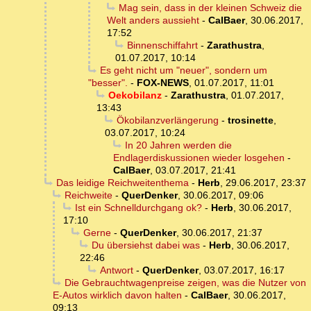
Mag sein, dass in der kleinen Schweiz die
Welt anders aussieht
-
CalBaer
,
30.06.2017,
17:52
Binnenschiffahrt
-
Zarathustra
,
01.07.2017, 10:14
Es geht nicht um "neuer", sondern um
"besser".
-
FOX-NEWS
,
01.07.2017, 11:01
Oekobilanz
-
Zarathustra
,
01.07.2017,
13:43
Ökobilanzverlängerung
-
trosinette
,
03.07.2017, 10:24
In 20 Jahren werden die
Endlagerdiskussionen wieder losgehen
-
CalBaer
,
03.07.2017, 21:41
Das leidige Reichweitenthema
-
Herb
,
29.06.2017, 23:37
Reichweite
-
QuerDenker
,
30.06.2017, 09:06
Ist ein Schnelldurchgang ok?
-
Herb
,
30.06.2017,
17:10
Gerne
-
QuerDenker
,
30.06.2017, 21:37
Du übersiehst dabei was
-
Herb
,
30.06.2017,
22:46
Antwort
-
QuerDenker
,
03.07.2017, 16:17
Die Gebrauchtwagenpreise zeigen, was die Nutzer von
E-Autos wirklich davon halten
-
CalBaer
,
30.06.2017,
09:13