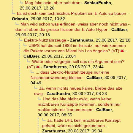
Mag fake sein, aber nah dran
-
SchlauFuchs
,
29.06.2017, 13:26
Es ist doch kein technisches Problem ein E-Auto zu bauen
-
Orlando
,
29.06.2017, 10:32
Man wird schon was erfinden, weiss aber noch nicht was -
das ist eben die grosse Illusion der E-Auto-Hyper
-
CalBaer
,
29.06.2017, 20:18
Elektro-Nutzfahrzeuge
-
Zarathustra
,
29.06.2017, 22:10
USPS hat die seit 1993 im Einsatz, nur wie kommen
die Pakete vorher von Miami bis Los Angeles? (oT)
-
CalBaer
,
29.06.2017, 23:04
Wofür oder wogegen soll das ein Argument sein?
(oT)
-
Zarathustra
,
29.06.2017, 23:44
... dass Elektro-Nutzfahrzeuge nur eine
Nischenanwendung bleiben
-
CalBaer
,
30.06.2017,
04:49
Ja, wenn nichts neues käme, bliebe das alte
ewig
-
Zarathustra
,
30.06.2017, 08:23
Und das Alte bleibt ewig, wenn keine
machbaren Konzepte kommen, sondern nur
realitaetsferne Traeumereien
-
CalBaer
,
30.06.2017, 08:55
Ja, hätte DHL kein machbares Konzept
gehabt, wäre es nicht gekommen
-
Zarathustra
,
30.06.2017, 09:34