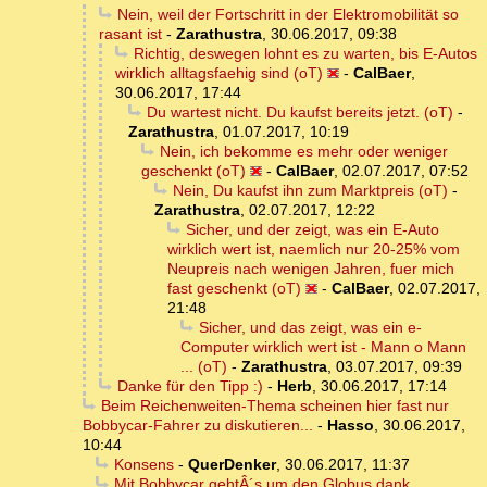
Nein, weil der Fortschritt in der Elektromobilität so
rasant ist
-
Zarathustra
,
30.06.2017, 09:38
Richtig, deswegen lohnt es zu warten, bis E-Autos
wirklich alltagsfaehig sind (oT)
-
CalBaer
,
30.06.2017, 17:44
Du wartest nicht. Du kaufst bereits jetzt. (oT)
-
Zarathustra
,
01.07.2017, 10:19
Nein, ich bekomme es mehr oder weniger
geschenkt (oT)
-
CalBaer
,
02.07.2017, 07:52
Nein, Du kaufst ihn zum Marktpreis (oT)
-
Zarathustra
,
02.07.2017, 12:22
Sicher, und der zeigt, was ein E-Auto
wirklich wert ist, naemlich nur 20-25% vom
Neupreis nach wenigen Jahren, fuer mich
fast geschenkt (oT)
-
CalBaer
,
02.07.2017,
21:48
Sicher, und das zeigt, was ein e-
Computer wirklich wert ist - Mann o Mann
... (oT)
-
Zarathustra
,
03.07.2017, 09:39
Danke für den Tipp :)
-
Herb
,
30.06.2017, 17:14
Beim Reichenweiten-Thema scheinen hier fast nur
Bobbycar-Fahrer zu diskutieren...
-
Hasso
,
30.06.2017,
10:44
Konsens
-
QuerDenker
,
30.06.2017, 11:37
Mit Bobbycar gehtÂ´s um den Globus dank