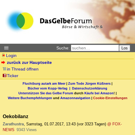
Suche:
Los
Login
zurück zur Hauptseite
in Thread öffnen
Ticker
Fluchtburg autark am Meer
|
Zum Tode Jürgen Küßners
|
Bücher vom Kopp-Verlag |
Datenschutzerklärung
Unterstützen Sie das Gelbe Forum
durch
Käufe bei Amazon
! |
Weitere Buchempfehlungen
und
Amazonnavigation
|
Cookie-Einstellungen
Oekobilanz
Zarathustra
,
Samstag, 01.07.2017, 13:43
(vor 3323 Tagen)
@ FOX-
NEWS
9343 Views