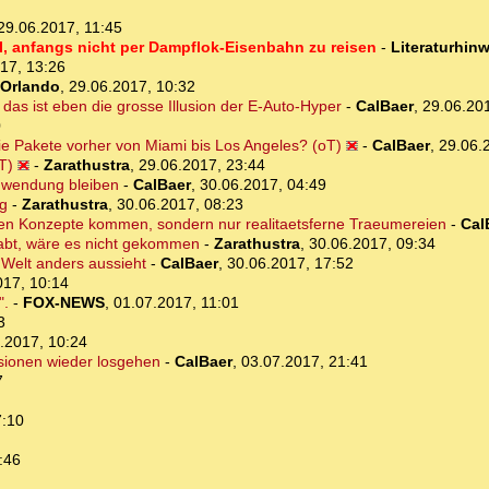
29.06.2017, 11:45
II, anfangs nicht per Dampflok-Eisenbahn zu reisen
-
Literaturhinw
17, 13:26
Orlando
,
29.06.2017, 10:32
das ist eben die grosse Illusion der E-Auto-Hyper
-
CalBaer
,
29.06.20
0
ie Pakete vorher von Miami bis Los Angeles? (oT)
-
CalBaer
,
29.06.
T)
-
Zarathustra
,
29.06.2017, 23:44
anwendung bleiben
-
CalBaer
,
30.06.2017, 04:49
ig
-
Zarathustra
,
30.06.2017, 08:23
ren Konzepte kommen, sondern nur realitaetsferne Traeumereien
-
Cal
abt, wäre es nicht gekommen
-
Zarathustra
,
30.06.2017, 09:34
 Welt anders aussieht
-
CalBaer
,
30.06.2017, 17:52
017, 10:14
".
-
FOX-NEWS
,
01.07.2017, 11:01
3
.2017, 10:24
sionen wieder losgehen
-
CalBaer
,
03.07.2017, 21:41
7
7:10
:46