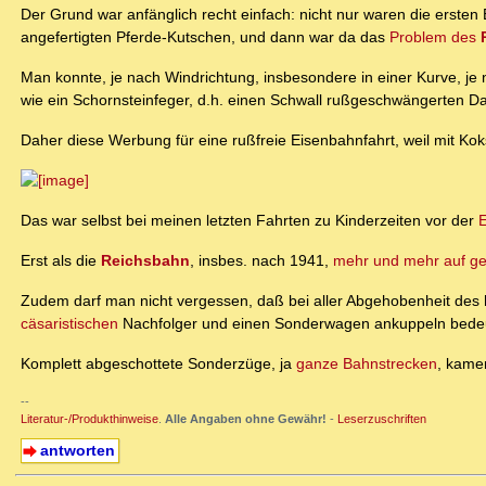
Der Grund war anfänglich recht einfach: nicht nur waren die ersten
angefertigten Pferde-Kutschen, und dann war da das
Problem des
Man konnte, je nach Windrichtung, insbesondere in einer Kurve, je
wie ein Schornsteinfeger, d.h. einen Schwall rußgeschwängerten
Daher diese Werbung für eine rußfreie Eisenbahnfahrt, weil mit Koks
Das war selbst bei meinen letzten Fahrten zu Kinderzeiten vor der
E
Erst als die
Reichsbahn
, insbes. nach 1941,
mehr und mehr auf g
Zudem darf man nicht vergessen, daß bei aller Abgehobenheit des hö
cäsaristischen
Nachfolger und einen Sonderwagen ankuppeln bedeut
Komplett abgeschottete Sonderzüge, ja
ganze Bahnstrecken
, kamen
--
Literatur-/Produkthinweise
.
Alle Angaben ohne Gewähr!
-
Leserzuschriften
antworten