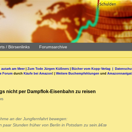
ts / Börsenlinks
Forumsarchive
 autark am Meer
|
Zum Tode Jürgen Küßners
|
Bücher vom Kopp-Verlag |
Datenschut
be Forum
durch
Käufe bei Amazon
! |
Weitere Buchempfehlungen
und
Amazonnavigat
angs nicht per Dampflok-Eisenbahn zu reisen
ws
ilnahme an der Jungfernfahrt bewegen:
n paar Stunden früher von Berlin in Potsdam zu sein.â€œ