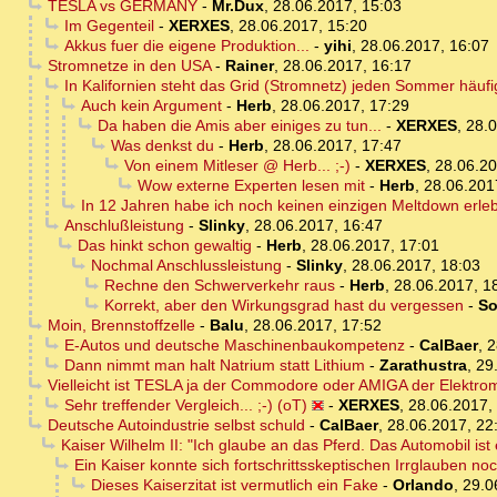
TESLA vs GERMANY
-
Mr.Dux
,
28.06.2017, 15:03
Im Gegenteil
-
XERXES
,
28.06.2017, 15:20
Akkus fuer die eigene Produktion...
-
yihi
,
28.06.2017, 16:07
Stromnetze in den USA
-
Rainer
,
28.06.2017, 16:17
In Kalifornien steht das Grid (Stromnetz) jeden Sommer häuf
Auch kein Argument
-
Herb
,
28.06.2017, 17:29
Da haben die Amis aber einiges zu tun...
-
XERXES
,
28.0
Was denkst du
-
Herb
,
28.06.2017, 17:47
Von einem Mitleser @ Herb... ;-)
-
XERXES
,
28.06.20
Wow externe Experten lesen mit
-
Herb
,
28.06.201
In 12 Jahren habe ich noch keinen einzigen Meltdown erleb
Anschlußleistung
-
Slinky
,
28.06.2017, 16:47
Das hinkt schon gewaltig
-
Herb
,
28.06.2017, 17:01
Nochmal Anschlussleistung
-
Slinky
,
28.06.2017, 18:03
Rechne den Schwerverkehr raus
-
Herb
,
28.06.2017, 1
Korrekt, aber den Wirkungsgrad hast du vergessen
-
So
Moin, Brennstoffzelle
-
Balu
,
28.06.2017, 17:52
E-Autos und deutsche Maschinenbaukompetenz
-
CalBaer
,
2
Dann nimmt man halt Natrium statt Lithium
-
Zarathustra
,
29
Vielleicht ist TESLA ja der Commodore oder AMIGA der Elektromob
Sehr treffender Vergleich... ;-) (oT)
-
XERXES
,
28.06.2017,
Deutsche Autoindustrie selbst schuld
-
CalBaer
,
28.06.2017, 22
Kaiser Wilhelm II: "Ich glaube an das Pferd. Das Automobil i
Ein Kaiser konnte sich fortschrittsskeptischen Irrglauben noc
Dieses Kaiserzitat ist vermutlich ein Fake
-
Orlando
,
29.0