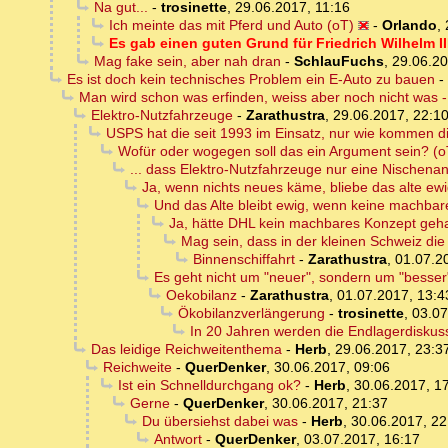
Na gut...
-
trosinette
,
29.06.2017, 11:16
Ich meinte das mit Pferd und Auto (oT)
-
Orlando
,
Es gab einen guten Grund für Friedrich Wilhelm I
Mag fake sein, aber nah dran
-
SchlauFuchs
,
29.06.20
Es ist doch kein technisches Problem ein E-Auto zu bauen
-
Man wird schon was erfinden, weiss aber noch nicht was - 
Elektro-Nutzfahrzeuge
-
Zarathustra
,
29.06.2017, 22:1
USPS hat die seit 1993 im Einsatz, nur wie kommen d
Wofür oder wogegen soll das ein Argument sein? (o
... dass Elektro-Nutzfahrzeuge nur eine Nischen
Ja, wenn nichts neues käme, bliebe das alte ew
Und das Alte bleibt ewig, wenn keine machba
Ja, hätte DHL kein machbares Konzept geh
Mag sein, dass in der kleinen Schweiz die
Binnenschiffahrt
-
Zarathustra
,
01.07.2
Es geht nicht um "neuer", sondern um "besser
Oekobilanz
-
Zarathustra
,
01.07.2017, 13:4
Ökobilanzverlängerung
-
trosinette
,
03.07
In 20 Jahren werden die Endlagerdiskus
Das leidige Reichweitenthema
-
Herb
,
29.06.2017, 23:3
Reichweite
-
QuerDenker
,
30.06.2017, 09:06
Ist ein Schnelldurchgang ok?
-
Herb
,
30.06.2017, 1
Gerne
-
QuerDenker
,
30.06.2017, 21:37
Du übersiehst dabei was
-
Herb
,
30.06.2017, 22
Antwort
-
QuerDenker
,
03.07.2017, 16:17