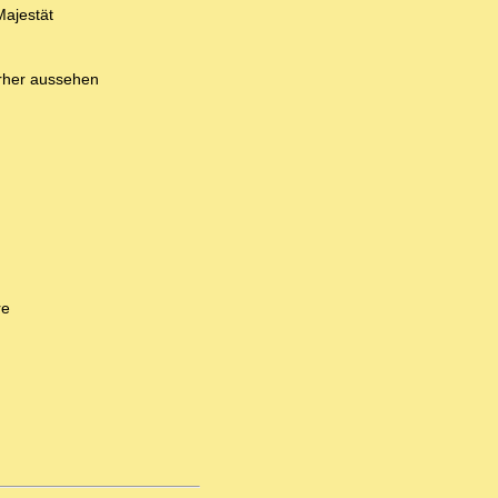
Majestät
erher aussehen
re