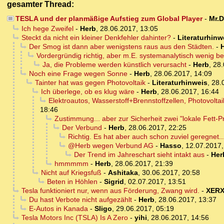
gesamter Thread:
TESLA und der planmäßige Aufstieg zum Global Player
-
Mr.
Ich hege Zweifel
-
Herb
,
28.06.2017, 13:05
Steckt da nicht ein kleiner Denkfehler dahinter?
-
Literaturhinw
Der Smog ist dann aber wenigstens raus aus den Städten.
-
Vordergründig richtig, aber m.E. systemanalytisch wenig b
Ja, die Probleme werden künstlich verursacht
-
Herb
,
28.
Noch eine Frage wegen Sonne
-
Herb
,
28.06.2017, 14:09
Tainter hat was gegen Photovoltaik
-
Literaturhinweis
,
28.
Ich überlege, ob es klug wäre
-
Herb
,
28.06.2017, 16:44
Elektroautos, Wasserstoff+Brennstoffzellen, Photovolt
18:46
Zustimmung... aber zur Sicherheit zwei "lokale Fett-Pr
Der Verbund
-
Herb
,
28.06.2017, 22:25
Richtig. Es hat aber auch schon zuviel geregnet
@Herb wegen Verbund AG
-
Hasso
,
12.07.2017,
Der Trend im Jahreschart sieht intakt aus
-
Her
hmmmmm
-
Herb
,
28.06.2017, 21:39
Nicht auf Kriegsfuß
-
Ashitaka
,
30.06.2017, 20:58
Beten in Höhlen
-
Sigrid
,
02.07.2017, 13:51
Tesla funktioniert nur, wenn aus Förderung, Zwang wird.
-
XER
Du hast Verbote nicht aufgezählt
-
Herb
,
28.06.2017, 13:37
E-Autos in Kanada
-
Sligo
,
29.06.2017, 05:19
Tesla Motors Inc (TSLA) Is A Zero
-
yihi
,
28.06.2017, 14:56