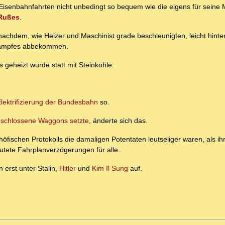
 Eisenbahnfahrten nicht unbedingt so bequem wie die eigens für seine 
Rußes
.
 nachdem, wie Heizer und Maschinist grade beschleunigten, leicht hint
 Dampfes abbekommen.
 geheizt wurde statt mit Steinkohle:
lektrifizierung der Bundesbahn
so.
eschlossene Waggons setzte
, änderte sich das.
fischen Protokolls die damaligen Potentaten leutseliger waren, als ih
ete Fahrplanverzögerungen für alle.
 erst unter Stalin,
Hitler
und
Kim Il Sung
auf.