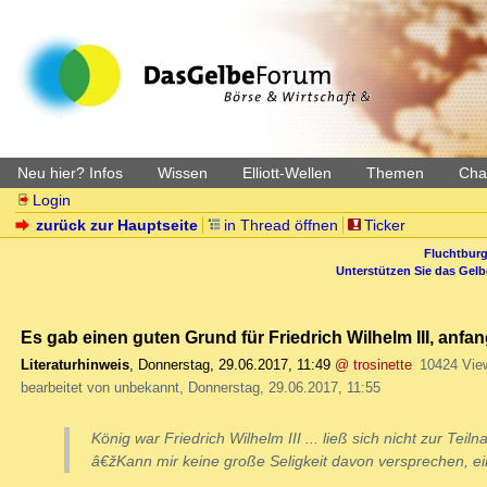
Neu hier? Infos
Wissen
Elliott-Wellen
Themen
Char
Login
zurück zur Hauptseite
in Thread öffnen
Ticker
Fluchtburg
Unterstützen Sie das Gel
Es gab einen guten Grund für Friedrich Wilhelm III, anf
Literaturhinweis
,
Donnerstag, 29.06.2017, 11:49
@ trosinette
10424 Vie
bearbeitet von unbekannt, Donnerstag, 29.06.2017, 11:55
König war Friedrich Wilhelm III ... ließ sich nicht zur Te
â€žKann mir keine große Seligkeit davon versprechen, ei