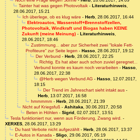
Noch eine Frage wegen Sonne
-
Herb
,
28.06.2017, 14:09
Tainter hat was gegen Photovoltaik
-
Literaturhinweis
,
28.06.2017, 15:21
Ich überlege, ob es klug wäre
-
Herb
,
28.06.2017, 16:44
Elektroautos, Wasserstoff+Brennstoffzellen,
Photovoltaik, Windkraft und Biogas haben KEINE
Zukunft (meine Meinung)
-
Literaturhinweis
,
28.06.2017, 18:46
Zustimmung... aber zur Sicherheit zwei "lokale Fett-
Profiteure" zur Seite legen
-
Hasso
,
28.06.2017, 19:12
Der Verbund
-
Herb
,
28.06.2017, 22:25
Richtig. Es hat aber auch schon zuviel geregnet...
Verbund konnte es kaum noch verarbeiten
-
Hasso
,
28.06.2017, 22:38
@Herb wegen Verbund AG
-
Hasso
,
12.07.2017,
18:15
Der Trend im Jahreschart sieht intakt aus
-
Herb
,
13.07.2017, 16:58
hmmmmm
-
Herb
,
28.06.2017, 21:39
Nicht auf Kriegsfuß
-
Ashitaka
,
30.06.2017, 20:58
Beten in Höhlen
-
Sigrid
,
02.07.2017, 13:51
Tesla funktioniert nur, wenn aus Förderung, Zwang wird.
-
XERXES
,
28.06.2017, 13:29
Du hast Verbote nicht aufgezählt
-
Herb
,
28.06.2017, 13:37
E-Autos in Kanada
-
Sligo
,
29.06.2017, 05:19