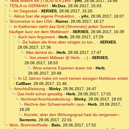
Tesla Motors Inc (TSLA) Is A Zero
-
yihi
,
28.06.2017, 14:56
TESLA vs GERMANY
-
Mr.Dux
,
28.06.2017, 15:03
Im Gegenteil
-
XERXES
,
28.06.2017, 15:20
Akkus fuer die eigene Produktion...
-
yihi
,
28.06.2017, 16:07
Stromnetze in den USA
-
Rainer
,
28.06.2017, 16:17
In Kalifornien steht das Grid (Stromnetz) jeden Sommer
häufiger kurz vor dem Meltdown!
-
XERXES
,
28.06.2017, 16:39
Auch kein Argument
-
Herb
,
28.06.2017, 17:29
Da haben die Amis aber einiges zu tun...
-
XERXES
,
28.06.2017, 17:36
Was denkst du
-
Herb
,
28.06.2017, 17:47
Von einem Mitleser @ Herb... ;-)
-
XERXES
,
28.06.2017, 18:53
Wow externe Experten lesen mit
-
Herb
,
28.06.2017, 20:48
In 12 Jahren habe ich noch keinen einzigen Meltdown erlebt
-
CalBaer
,
28.06.2017, 21:46
Anschlußleistung
-
Slinky
,
28.06.2017, 16:47
Das hinkt schon gewaltig
-
Herb
,
28.06.2017, 17:01
Nochmal Anschlussleistung
-
Slinky
,
28.06.2017, 18:03
Rechne den Schwerverkehr raus
-
Herb
,
28.06.2017,
18:29
Korrekt, aber den Wirkungsgrad hast du vergessen
-
Sorrento
,
28.06.2017, 22:01
Moin, Brennstoffzelle
-
Balu
,
28.06.2017, 17:52