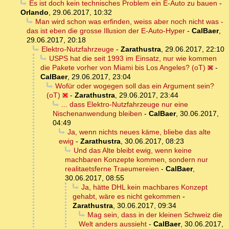
Es ist doch kein technisches Problem ein E-Auto zu bauen
-
Orlando
,
29.06.2017, 10:32
Man wird schon was erfinden, weiss aber noch nicht was -
das ist eben die grosse Illusion der E-Auto-Hyper
-
CalBaer
,
29.06.2017, 20:18
Elektro-Nutzfahrzeuge
-
Zarathustra
,
29.06.2017, 22:10
USPS hat die seit 1993 im Einsatz, nur wie kommen
die Pakete vorher von Miami bis Los Angeles? (oT)
-
CalBaer
,
29.06.2017, 23:04
Wofür oder wogegen soll das ein Argument sein?
(oT)
-
Zarathustra
,
29.06.2017, 23:44
... dass Elektro-Nutzfahrzeuge nur eine
Nischenanwendung bleiben
-
CalBaer
,
30.06.2017,
04:49
Ja, wenn nichts neues käme, bliebe das alte
ewig
-
Zarathustra
,
30.06.2017, 08:23
Und das Alte bleibt ewig, wenn keine
machbaren Konzepte kommen, sondern nur
realitaetsferne Traeumereien
-
CalBaer
,
30.06.2017, 08:55
Ja, hätte DHL kein machbares Konzept
gehabt, wäre es nicht gekommen
-
Zarathustra
,
30.06.2017, 09:34
Mag sein, dass in der kleinen Schweiz die
Welt anders aussieht
-
CalBaer
,
30.06.2017,