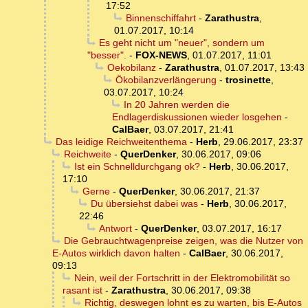
17:52
Binnenschiffahrt
-
Zarathustra
,
01.07.2017, 10:14
Es geht nicht um "neuer", sondern um
"besser".
-
FOX-NEWS
,
01.07.2017, 11:01
Oekobilanz
-
Zarathustra
,
01.07.2017, 13:43
Ökobilanzverlängerung
-
trosinette
,
03.07.2017, 10:24
In 20 Jahren werden die
Endlagerdiskussionen wieder losgehen
-
CalBaer
,
03.07.2017, 21:41
Das leidige Reichweitenthema
-
Herb
,
29.06.2017, 23:37
Reichweite
-
QuerDenker
,
30.06.2017, 09:06
Ist ein Schnelldurchgang ok?
-
Herb
,
30.06.2017,
17:10
Gerne
-
QuerDenker
,
30.06.2017, 21:37
Du übersiehst dabei was
-
Herb
,
30.06.2017,
22:46
Antwort
-
QuerDenker
,
03.07.2017, 16:17
Die Gebrauchtwagenpreise zeigen, was die Nutzer von
E-Autos wirklich davon halten
-
CalBaer
,
30.06.2017,
09:13
Nein, weil der Fortschritt in der Elektromobilität so
rasant ist
-
Zarathustra
,
30.06.2017, 09:38
Richtig, deswegen lohnt es zu warten, bis E-Autos