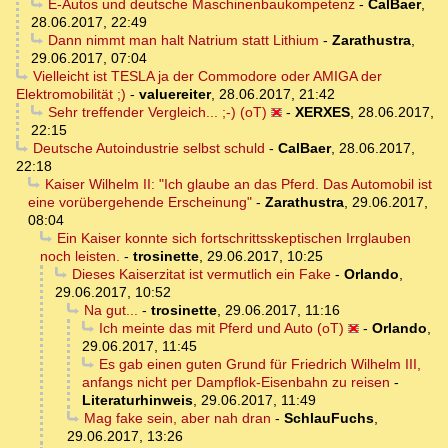
E-Autos und deutsche Maschinenbaukompetenz
-
CalBaer
,
28.06.2017, 22:49
Dann nimmt man halt Natrium statt Lithium
-
Zarathustra
,
29.06.2017, 07:04
Vielleicht ist TESLA ja der Commodore oder AMIGA der
Elektromobilität ;)
-
valuereiter
,
28.06.2017, 21:42
Sehr treffender Vergleich... ;-) (oT)
-
XERXES
,
28.06.2017,
22:15
Deutsche Autoindustrie selbst schuld
-
CalBaer
,
28.06.2017,
22:18
Kaiser Wilhelm II: "Ich glaube an das Pferd. Das Automobil ist
eine vorübergehende Erscheinung"
-
Zarathustra
,
29.06.2017,
08:04
Ein Kaiser konnte sich fortschrittsskeptischen Irrglauben
noch leisten.
-
trosinette
,
29.06.2017, 10:25
Dieses Kaiserzitat ist vermutlich ein Fake
-
Orlando
,
29.06.2017, 10:52
Na gut...
-
trosinette
,
29.06.2017, 11:16
Ich meinte das mit Pferd und Auto (oT)
-
Orlando
,
29.06.2017, 11:45
Es gab einen guten Grund für Friedrich Wilhelm III,
anfangs nicht per Dampflok-Eisenbahn zu reisen
-
Literaturhinweis
,
29.06.2017, 11:49
Mag fake sein, aber nah dran
-
SchlauFuchs
,
29.06.2017, 13:26