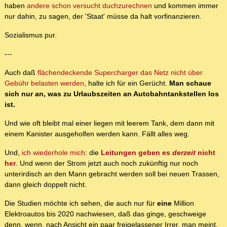
haben
andere schon versucht duchzurechnen
und kommen immer
nur dahin, zu sagen, der 'Staat' müsse da halt vorfinanzieren.
Sozialismus pur.
---
Auch daß
flächendeckende Supercharger das Netz nicht über
Gebühr belasten werden
, halte ich für ein Gerücht.
Man schaue
sich nur an, was zu Urlaubszeiten an Autobahntankstellen los
ist.
Und wie oft bleibt mal einer liegen mit leerem Tank, dem dann mit
einem Kanister ausgeholfen werden kann. Fällt alles weg.
Und,
ich wiederhole mich
: die
Leitungen geben es
derzeit
nicht
her
. Und wenn der Strom jetzt auch noch zukünftig nur noch
unterirdisch an den Mann gebracht werden soll bei neuen Trassen,
dann gleich doppelt nicht.
Die Studien möchte ich sehen, die auch nur für
eine
Million
Elektroautos bis 2020 nachwiesen, daß das ginge, geschweige
denn, wenn, nach Ansicht ein paar freigelassener Irrer, man meint,