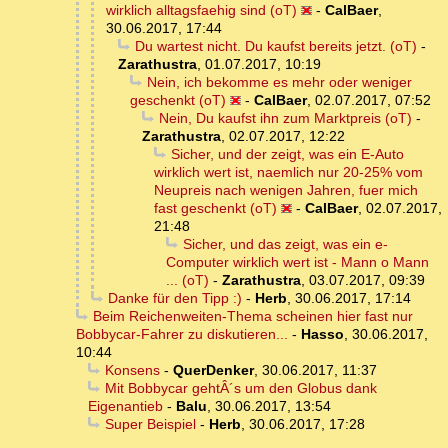
wirklich alltagsfaehig sind (oT)
-
CalBaer
,
30.06.2017, 17:44
Du wartest nicht. Du kaufst bereits jetzt. (oT)
-
Zarathustra
,
01.07.2017, 10:19
Nein, ich bekomme es mehr oder weniger
geschenkt (oT)
-
CalBaer
,
02.07.2017, 07:52
Nein, Du kaufst ihn zum Marktpreis (oT)
-
Zarathustra
,
02.07.2017, 12:22
Sicher, und der zeigt, was ein E-Auto
wirklich wert ist, naemlich nur 20-25% vom
Neupreis nach wenigen Jahren, fuer mich
fast geschenkt (oT)
-
CalBaer
,
02.07.2017,
21:48
Sicher, und das zeigt, was ein e-
Computer wirklich wert ist - Mann o Mann
... (oT)
-
Zarathustra
,
03.07.2017, 09:39
Danke für den Tipp :)
-
Herb
,
30.06.2017, 17:14
Beim Reichenweiten-Thema scheinen hier fast nur
Bobbycar-Fahrer zu diskutieren...
-
Hasso
,
30.06.2017,
10:44
Konsens
-
QuerDenker
,
30.06.2017, 11:37
Mit Bobbycar gehtÂ´s um den Globus dank
Eigenantieb
-
Balu
,
30.06.2017, 13:54
Super Beispiel
-
Herb
,
30.06.2017, 17:28