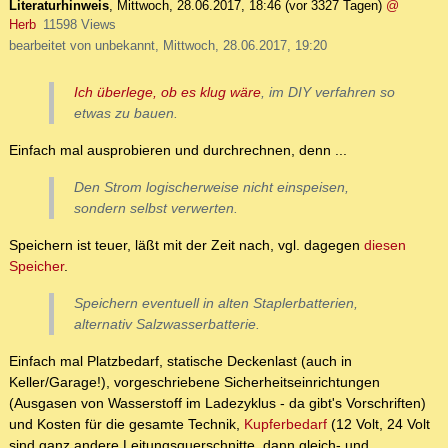
Literaturhinweis
,
Mittwoch, 28.06.2017, 18:46
(vor 3327 Tagen)
@
Herb
11598 Views
bearbeitet von unbekannt, Mittwoch, 28.06.2017, 19:20
Ich überlege, ob es klug wäre
, im DIY verfahren so
etwas zu bauen.
Einfach mal ausprobieren und durchrechnen, denn ...
Den Strom logischerweise nicht einspeisen,
sondern selbst verwerten.
Speichern ist teuer, läßt mit der Zeit nach, vgl. dagegen
diesen
Speicher
.
Speichern eventuell in alten Staplerbatterien,
alternativ Salzwasserbatterie.
Einfach mal Platzbedarf, statische Deckenlast (auch in
Keller/Garage!), vorgeschriebene Sicherheitseinrichtungen
(Ausgasen von Wasserstoff im Ladezyklus - da gibt's Vorschriften)
und Kosten für die gesamte Technik,
Kupferbedarf
(12 Volt, 24 Volt
sind ganz andere Leitungsquerschnitte, dann gleich- und