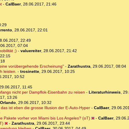
t
-
CalBaer
,
28.06.2017, 21:46
8:29
rrento
,
28.06.2017, 22:01
8.06.2017, 22:49
.06.2017, 07:04
ilität ;)
-
valuereiter
,
28.06.2017, 21:42
 22:15
:18
st eine vorübergehende Erscheinung"
-
Zarathustra
,
29.06.2017, 08:04
h leisten.
-
trosinette
,
29.06.2017, 10:25
6.2017, 10:52
29.06.2017, 11:45
anfangs nicht per Dampflok-Eisenbahn zu reisen
-
Literaturhinweis
,
29.
17, 13:26
Orlando
,
29.06.2017, 10:32
das ist eben die grosse Illusion der E-Auto-Hyper
-
CalBaer
,
29.06.20
0
ie Pakete vorher von Miami bis Los Angeles? (oT)
-
CalBaer
,
29.06.
T)
-
Zarathustra
,
29.06.2017, 23:44
anwendung bleiben
-
CalBaer
,
30.06.2017, 04:49