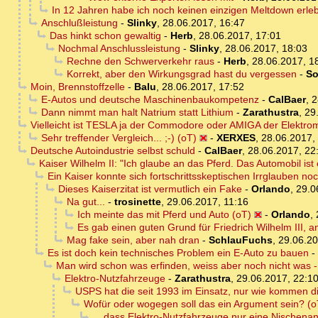
In 12 Jahren habe ich noch keinen einzigen Meltdown erleb
Anschlußleistung
-
Slinky
,
28.06.2017, 16:47
Das hinkt schon gewaltig
-
Herb
,
28.06.2017, 17:01
Nochmal Anschlussleistung
-
Slinky
,
28.06.2017, 18:03
Rechne den Schwerverkehr raus
-
Herb
,
28.06.2017, 1
Korrekt, aber den Wirkungsgrad hast du vergessen
-
So
Moin, Brennstoffzelle
-
Balu
,
28.06.2017, 17:52
E-Autos und deutsche Maschinenbaukompetenz
-
CalBaer
,
2
Dann nimmt man halt Natrium statt Lithium
-
Zarathustra
,
29
Vielleicht ist TESLA ja der Commodore oder AMIGA der Elektromob
Sehr treffender Vergleich... ;-) (oT)
-
XERXES
,
28.06.2017,
Deutsche Autoindustrie selbst schuld
-
CalBaer
,
28.06.2017, 22
Kaiser Wilhelm II: "Ich glaube an das Pferd. Das Automobil i
Ein Kaiser konnte sich fortschrittsskeptischen Irrglauben noc
Dieses Kaiserzitat ist vermutlich ein Fake
-
Orlando
,
29.0
Na gut...
-
trosinette
,
29.06.2017, 11:16
Ich meinte das mit Pferd und Auto (oT)
-
Orlando
,
Es gab einen guten Grund für Friedrich Wilhelm III, 
Mag fake sein, aber nah dran
-
SchlauFuchs
,
29.06.20
Es ist doch kein technisches Problem ein E-Auto zu bauen
-
Man wird schon was erfinden, weiss aber noch nicht was - 
Elektro-Nutzfahrzeuge
-
Zarathustra
,
29.06.2017, 22:1
USPS hat die seit 1993 im Einsatz, nur wie kommen d
Wofür oder wogegen soll das ein Argument sein? (o
... dass Elektro-Nutzfahrzeuge nur eine Nischen