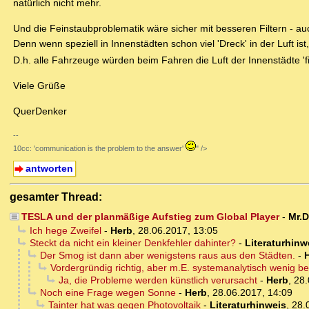
natürlich nicht mehr.
Und die Feinstaubproblematik wäre sicher mit besseren Filtern - auc
Denn wenn speziell in Innenstädten schon viel 'Dreck' in der Luft 
D.h. alle Fahrzeuge würden beim Fahren die Luft der Innenstädte 'fil
Viele Grüße
QuerDenker
--
10cc: 'communication is the problem to the answer'
" />
antworten
gesamter Thread:
TESLA und der planmäßige Aufstieg zum Global Player
-
Mr.
Ich hege Zweifel
-
Herb
,
28.06.2017, 13:05
Steckt da nicht ein kleiner Denkfehler dahinter?
-
Literaturhinw
Der Smog ist dann aber wenigstens raus aus den Städten.
-
Vordergründig richtig, aber m.E. systemanalytisch wenig b
Ja, die Probleme werden künstlich verursacht
-
Herb
,
28.
Noch eine Frage wegen Sonne
-
Herb
,
28.06.2017, 14:09
Tainter hat was gegen Photovoltaik
-
Literaturhinweis
,
28.