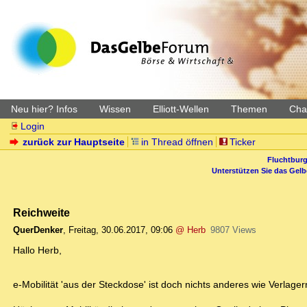
Neu hier? Infos
Wissen
Elliott-Wellen
Themen
Char
Login
zurück zur Hauptseite
in Thread öffnen
Ticker
Fluchtburg
Unterstützen Sie das Gel
Reichweite
QuerDenker
,
Freitag, 30.06.2017, 09:06
@ Herb
9807 Views
Hallo Herb,
e-Mobilität 'aus der Steckdose' ist doch nichts anderes wie Verlag