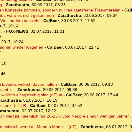
ig
-
Zarathustra
,
30.06.2017, 08:23
ren Konzepte kommen, sondern nur realitaetsferne Traeumereien
-
Cal
abt, wäre es nicht gekommen
-
Zarathustra
,
30.06.2017, 09:34
 Welt anders aussieht
-
CalBaer
,
30.06.2017, 17:52
017, 10:14
".
-
FOX-NEWS
,
01.07.2017, 11:01
3
.2017, 10:24
sionen wieder losgehen
-
CalBaer
,
03.07.2017, 21:41
7
7:10
:46
 E-Autos wirklich davon halten
-
CalBaer
,
30.06.2017, 09:13
sant ist
-
Zarathustra
,
30.06.2017, 09:38
wirklich alltagsfaehig sind (oT)
-
CalBaer
,
30.06.2017, 17:44
arathustra
,
01.07.2017, 10:19
chenkt (oT)
-
CalBaer
,
02.07.2017, 07:52
arathustra
,
02.07.2017, 12:22
klich wert ist, naemlich nur 20-25% vom Neupreis nach wenigen Jahren,
r wirklich wert ist - Mann o Mann ... (oT)
-
Zarathustra
,
03.07.2017, 