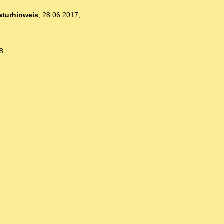
raturhinweis
,
28.06.2017,
8