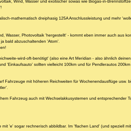
ovoltaik, Wind, Wasser und exotischer sowas wie Biogas-in-Brennstoffze
!
kalisch-mathematisch dreiphasig 125A Anschlussleistung und mehr 'woll
ind, Wasser, Photovoltaik 'hergestellt' - kommt eben immer auch aus ko
 ja bald abzuschaltenden 'Atom'.
sen!
hweite-wird-oft-benötigt' (also eine Art Meridian - also ähnlich deinen
und 'Einkaufsauto' sollten vielleicht 100km und für Pendlerautos 200k
edarf Fahrzeuge mit höheren Reichweiten für Wochenendausflüge usw. bi
ler'.
ischem Fahrzeug auch mit Wechselakkusystemen und entsprechender T
mit 'e' sogar rechnerisch abbildbar. Im 'flachen Land' (und speziell mit