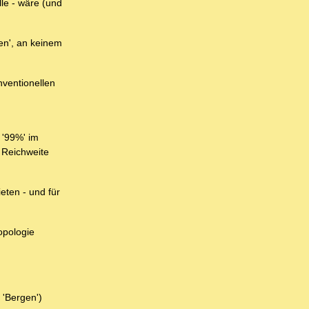
lle - wäre (und
en', an keinem
nventionellen
 '99%' im
m Reichweite
eten - und für
opologie
 'Bergen')