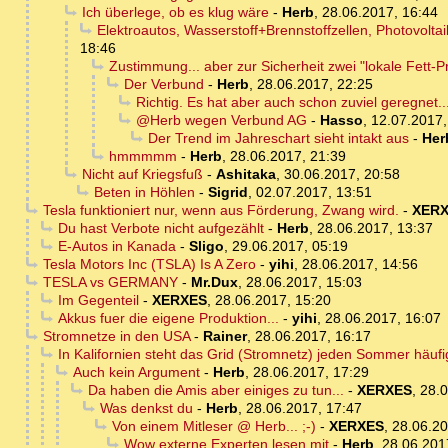
Ich überlege, ob es klug wäre
-
Herb
,
28.06.2017, 16:44
Elektroautos, Wasserstoff+Brennstoffzellen, Photovolt
18:46
Zustimmung... aber zur Sicherheit zwei "lokale Fett-Pr
Der Verbund
-
Herb
,
28.06.2017, 22:25
Richtig. Es hat aber auch schon zuviel geregnet
@Herb wegen Verbund AG
-
Hasso
,
12.07.2017,
Der Trend im Jahreschart sieht intakt aus
-
Her
hmmmmm
-
Herb
,
28.06.2017, 21:39
Nicht auf Kriegsfuß
-
Ashitaka
,
30.06.2017, 20:58
Beten in Höhlen
-
Sigrid
,
02.07.2017, 13:51
Tesla funktioniert nur, wenn aus Förderung, Zwang wird.
-
XER
Du hast Verbote nicht aufgezählt
-
Herb
,
28.06.2017, 13:37
E-Autos in Kanada
-
Sligo
,
29.06.2017, 05:19
Tesla Motors Inc (TSLA) Is A Zero
-
yihi
,
28.06.2017, 14:56
TESLA vs GERMANY
-
Mr.Dux
,
28.06.2017, 15:03
Im Gegenteil
-
XERXES
,
28.06.2017, 15:20
Akkus fuer die eigene Produktion...
-
yihi
,
28.06.2017, 16:07
Stromnetze in den USA
-
Rainer
,
28.06.2017, 16:17
In Kalifornien steht das Grid (Stromnetz) jeden Sommer häuf
Auch kein Argument
-
Herb
,
28.06.2017, 17:29
Da haben die Amis aber einiges zu tun...
-
XERXES
,
28.0
Was denkst du
-
Herb
,
28.06.2017, 17:47
Von einem Mitleser @ Herb... ;-)
-
XERXES
,
28.06.20
Wow externe Experten lesen mit
-
Herb
,
28.06.201