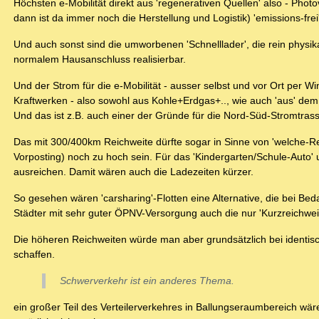
Höchsten e-Mobilität direkt aus 'regenerativen Quellen' also - Phot
dann ist da immer noch die Herstellung und Logistik) 'emissions-frei'
Und auch sonst sind die umworbenen 'Schnelllader', die rein physi
normalem Hausanschluss realisierbar.
Und der Strom für die e-Mobilität - ausser selbst und vor Ort per W
Kraftwerken - also sowohl aus Kohle+Erdgas+.., wie auch 'aus' dem
Und das ist z.B. auch einer der Gründe für die Nord-Süd-Stromtras
Das mit 300/400km Reichweite dürfte sogar in Sinne von 'welche-Reic
Vorposting) noch zu hoch sein. Für das 'Kindergarten/Schule-Auto' 
ausreichen. Damit wären auch die Ladezeiten kürzer.
So gesehen wären 'carsharing'-Flotten eine Alternative, die bei B
Städter mit sehr guter ÖPNV-Versorgung auch die nur 'Kurzreichweit
Die höheren Reichweiten würde man aber grundsätzlich bei ident
schaffen.
Schwerverkehr ist ein anderes Thema.
ein großer Teil des Verteilerverkehres in Ballungseraumbereich wäre 