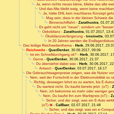
Ja, wenn nichts neues käme, bliebe das alte ew
Und das Alte bleibt ewig, wenn keine machba
Ja, hätte DHL kein machbares Konzept geh
Mag sein, dass in der kleinen Schweiz die
Binnenschiffahrt
-
Zarathustra
,
01.07.2
Es geht nicht um "neuer", sondern um "besser
Oekobilanz
-
Zarathustra
,
01.07.2017, 13:4
Ökobilanzverlängerung
-
trosinette
,
03.07
In 20 Jahren werden die Endlagerdiskus
Das leidige Reichweitenthema
-
Herb
,
29.06.2017, 23:3
Reichweite
-
QuerDenker
,
30.06.2017, 09:06
Ist ein Schnelldurchgang ok?
-
Herb
,
30.06.2017, 1
Gerne
-
QuerDenker
,
30.06.2017, 21:37
Du übersiehst dabei was
-
Herb
,
30.06.2017, 22
Antwort
-
QuerDenker
,
03.07.2017, 16:17
Die Gebrauchtwagenpreise zeigen, was die Nutzer von
Nein, weil der Fortschritt in der Elektromobilität so ra
Richtig, deswegen lohnt es zu warten, bis E-Autos 
Du wartest nicht. Du kaufst bereits jetzt. (oT)
-
Z
Nein, ich bekomme es mehr oder weniger ges
Nein, Du kaufst ihn zum Marktpreis (oT)
-
Z
Sicher, und der zeigt, was ein E-Auto wir
(oT)
-
CalBaer
,
02.07.2017, 21:48
Sicher, und das zeigt, was ein e-Compute