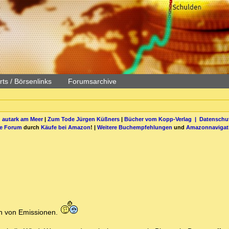
ts / Börsenlinks
Forumsarchive
 autark am Meer
|
Zum Tode Jürgen Küßners
|
Bücher vom Kopp-Verlag |
Datenschut
be Forum
durch
Käufe bei Amazon
! |
Weitere Buchempfehlungen
und
Amazonnavigat
ern von Emissionen.