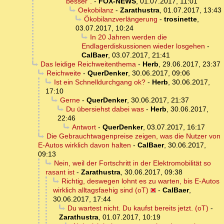
"besser".
-
FOX-NEWS
,
01.07.2017, 11:01
Oekobilanz
-
Zarathustra
,
01.07.2017, 13:43
Ökobilanzverlängerung
-
trosinette
,
03.07.2017, 10:24
In 20 Jahren werden die
Endlagerdiskussionen wieder losgehen
-
CalBaer
,
03.07.2017, 21:41
Das leidige Reichweitenthema
-
Herb
,
29.06.2017, 23:37
Reichweite
-
QuerDenker
,
30.06.2017, 09:06
Ist ein Schnelldurchgang ok?
-
Herb
,
30.06.2017,
17:10
Gerne
-
QuerDenker
,
30.06.2017, 21:37
Du übersiehst dabei was
-
Herb
,
30.06.2017,
22:46
Antwort
-
QuerDenker
,
03.07.2017, 16:17
Die Gebrauchtwagenpreise zeigen, was die Nutzer von
E-Autos wirklich davon halten
-
CalBaer
,
30.06.2017,
09:13
Nein, weil der Fortschritt in der Elektromobilität so
rasant ist
-
Zarathustra
,
30.06.2017, 09:38
Richtig, deswegen lohnt es zu warten, bis E-Autos
wirklich alltagsfaehig sind (oT)
-
CalBaer
,
30.06.2017, 17:44
Du wartest nicht. Du kaufst bereits jetzt. (oT)
-
Zarathustra
,
01.07.2017, 10:19