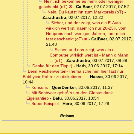
Nein, ich bekomme es mehr oder weniger
geschenkt (oT)
-
CalBaer
,
02.07.2017, 07:52
Nein, Du kaufst ihn zum Marktpreis (oT)
-
Zarathustra
,
02.07.2017, 12:22
Sicher, und der zeigt, was ein E-Auto
wirklich wert ist, naemlich nur 20-25% vom
Neupreis nach wenigen Jahren, fuer mich
fast geschenkt (oT)
-
CalBaer
,
02.07.2017,
21:48
Sicher, und das zeigt, was ein e-
Computer wirklich wert ist - Mann o Mann
... (oT)
-
Zarathustra
,
03.07.2017, 09:39
Danke für den Tipp :)
-
Herb
,
30.06.2017, 17:14
Beim Reichenweiten-Thema scheinen hier fast nur
Bobbycar-Fahrer zu diskutieren...
-
Hasso
,
30.06.2017,
10:44
Konsens
-
QuerDenker
,
30.06.2017, 11:37
Mit Bobbycar gehtÂ´s um den Globus dank
Eigenantieb
-
Balu
,
30.06.2017, 13:54
Super Beispiel
-
Herb
,
30.06.2017, 17:28
Werbung