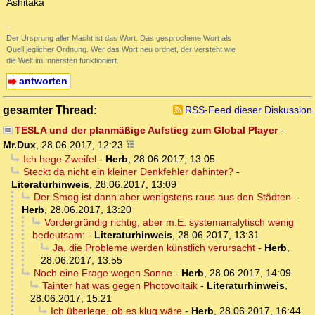
Ashitaka
--
Der Ursprung aller Macht ist das Wort. Das gesprochene Wort als
Quell jeglicher Ordnung. Wer das Wort neu ordnet, der versteht wie
die Welt im Innersten funktioniert.
antworten
gesamter Thread:
RSS-Feed dieser Diskussion
TESLA und der planmäßige Aufstieg zum Global Player
-
Mr.Dux
,
28.06.2017, 12:23
Ich hege Zweifel
-
Herb
,
28.06.2017, 13:05
Steckt da nicht ein kleiner Denkfehler dahinter?
-
Literaturhinweis
,
28.06.2017, 13:09
Der Smog ist dann aber wenigstens raus aus den Städten.
-
Herb
,
28.06.2017, 13:20
Vordergründig richtig, aber m.E. systemanalytisch wenig
bedeutsam:
-
Literaturhinweis
,
28.06.2017, 13:31
Ja, die Probleme werden künstlich verursacht
-
Herb
,
28.06.2017, 13:55
Noch eine Frage wegen Sonne
-
Herb
,
28.06.2017, 14:09
Tainter hat was gegen Photovoltaik
-
Literaturhinweis
,
28.06.2017, 15:21
Ich überlege, ob es klug wäre
-
Herb
,
28.06.2017, 16:44