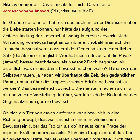
Nikolay erinnerten. Das ist nichts für mich. Das ist eine
vorgeschobene Antwort
("da, friss, sei ruhig!").
Im Grunde genommen hätte ich das auch mit einer Diskussion über
die Liebe starten können, nur hätte das aufgrund der
Zeitgeisttaktung der Leserschaft wenig Interesse geweckt. Jede
Vorstellung von etwas fängt an zu vibrieren, sobald man sich der
Tatsache bewusst wird, dass erst der Gegensatz den eigentlichen
Satz (die Aktion) ermöglicht. Wer hat dies in Bezug auf die Physik
(Amen!) besser beschrieben, als Newton? Doch begreifen wir
eigentlich, was er uns damit bewusst machen wollte? Haben wir das
Selbstvertrauen, ja haben wir überhaupt die Zeit, den gedanklichen
Raum, um uns über die Tragweite seiner Erklärung bewusst zu
werden? Das bezweifle ich, zurecht. Die meisten machen sich nur
ab und zu eine Vorstellung darüber, werden sich der Bedeutung des
Gegensätzlichen gar nie bewusst.
Ob sich ein Tier von etwas entfernen kann bzw. sich in eine
Richtung bewegt, dies war und ist in einem newtonischen
Bewusstsein (über das "so tun als ob" hinaus) keine Frage der
eigenen Kraft, sondern ausschließlich eine Frage der auf das Tier
einwirkenden Kräfte, der äußeren Energien (Potentiale). Sich dies