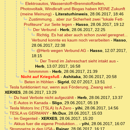
Elektroautos, Wasserstoff+Brennstoffzellen,
Photovoltaik, Windkraft und Biogas haben KEINE Zukunft
(meine Meinung)
-
Literaturhinweis
,
28.06.2017, 18:46
Zustimmung... aber zur Sicherheit zwei "lokale Fett-
Profiteure" zur Seite legen
-
Hasso
,
28.06.2017, 19:12
Der Verbund
-
Herb
,
28.06.2017, 22:25
Richtig. Es hat aber auch schon zuviel geregnet...
Verbund konnte es kaum noch verarbeiten
-
Hasso
,
28.06.2017, 22:38
@Herb wegen Verbund AG
-
Hasso
,
12.07.2017,
18:15
Der Trend im Jahreschart sieht intakt aus
-
Herb
,
13.07.2017, 16:58
hmmmmm
-
Herb
,
28.06.2017, 21:39
Nicht auf Kriegsfuß
-
Ashitaka
,
30.06.2017, 20:58
Beten in Höhlen
-
Sigrid
,
02.07.2017, 13:51
Tesla funktioniert nur, wenn aus Förderung, Zwang wird.
-
XERXES
,
28.06.2017, 13:29
Du hast Verbote nicht aufgezählt
-
Herb
,
28.06.2017, 13:37
E-Autos in Kanada
-
Sligo
,
29.06.2017, 05:19
Tesla Motors Inc (TSLA) Is A Zero
-
yihi
,
28.06.2017, 14:56
TESLA vs GERMANY
-
Mr.Dux
,
28.06.2017, 15:03
Im Gegenteil
-
XERXES
,
28.06.2017, 15:20
Akkus fuer die eigene Produktion...
-
yihi
,
28.06.2017, 16:07
Stromnetze in den USA
-
Rainer
,
28.06.2017, 16:17