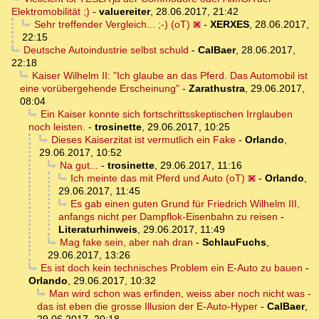
Elektromobilität ;)
-
valuereiter
,
28.06.2017, 21:42
Sehr treffender Vergleich... ;-) (oT)
-
XERXES
,
28.06.2017,
22:15
Deutsche Autoindustrie selbst schuld
-
CalBaer
,
28.06.2017,
22:18
Kaiser Wilhelm II: "Ich glaube an das Pferd. Das Automobil ist
eine vorübergehende Erscheinung"
-
Zarathustra
,
29.06.2017,
08:04
Ein Kaiser konnte sich fortschrittsskeptischen Irrglauben
noch leisten.
-
trosinette
,
29.06.2017, 10:25
Dieses Kaiserzitat ist vermutlich ein Fake
-
Orlando
,
29.06.2017, 10:52
Na gut...
-
trosinette
,
29.06.2017, 11:16
Ich meinte das mit Pferd und Auto (oT)
-
Orlando
,
29.06.2017, 11:45
Es gab einen guten Grund für Friedrich Wilhelm III,
anfangs nicht per Dampflok-Eisenbahn zu reisen
-
Literaturhinweis
,
29.06.2017, 11:49
Mag fake sein, aber nah dran
-
SchlauFuchs
,
29.06.2017, 13:26
Es ist doch kein technisches Problem ein E-Auto zu bauen
-
Orlando
,
29.06.2017, 10:32
Man wird schon was erfinden, weiss aber noch nicht was -
das ist eben die grosse Illusion der E-Auto-Hyper
-
CalBaer
,