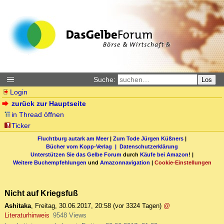
Suche:
Los
Login
zurück zur Hauptseite
in Thread öffnen
Ticker
Fluchtburg autark am Meer
|
Zum Tode Jürgen Küßners
|
Bücher vom Kopp-Verlag |
Datenschutzerklärung
Unterstützen Sie das Gelbe Forum
durch
Käufe bei Amazon
! |
Weitere Buchempfehlungen
und
Amazonnavigation
|
Cookie-Einstellungen
Nicht auf Kriegsfuß
Ashitaka
,
Freitag, 30.06.2017, 20:58
(vor 3324 Tagen)
@
Literaturhinweis
9548 Views