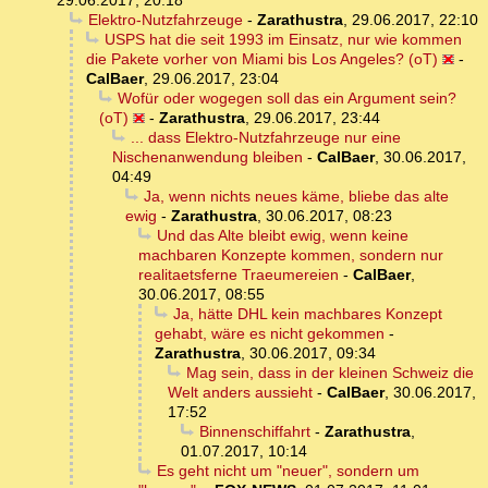
29.06.2017, 20:18
Elektro-Nutzfahrzeuge
-
Zarathustra
,
29.06.2017, 22:10
USPS hat die seit 1993 im Einsatz, nur wie kommen
die Pakete vorher von Miami bis Los Angeles? (oT)
-
CalBaer
,
29.06.2017, 23:04
Wofür oder wogegen soll das ein Argument sein?
(oT)
-
Zarathustra
,
29.06.2017, 23:44
... dass Elektro-Nutzfahrzeuge nur eine
Nischenanwendung bleiben
-
CalBaer
,
30.06.2017,
04:49
Ja, wenn nichts neues käme, bliebe das alte
ewig
-
Zarathustra
,
30.06.2017, 08:23
Und das Alte bleibt ewig, wenn keine
machbaren Konzepte kommen, sondern nur
realitaetsferne Traeumereien
-
CalBaer
,
30.06.2017, 08:55
Ja, hätte DHL kein machbares Konzept
gehabt, wäre es nicht gekommen
-
Zarathustra
,
30.06.2017, 09:34
Mag sein, dass in der kleinen Schweiz die
Welt anders aussieht
-
CalBaer
,
30.06.2017,
17:52
Binnenschiffahrt
-
Zarathustra
,
01.07.2017, 10:14
Es geht nicht um "neuer", sondern um