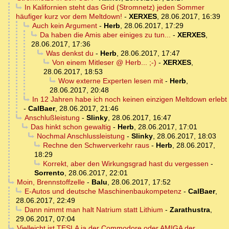
In Kalifornien steht das Grid (Stromnetz) jeden Sommer
häufiger kurz vor dem Meltdown!
-
XERXES
,
28.06.2017, 16:39
Auch kein Argument
-
Herb
,
28.06.2017, 17:29
Da haben die Amis aber einiges zu tun...
-
XERXES
,
28.06.2017, 17:36
Was denkst du
-
Herb
,
28.06.2017, 17:47
Von einem Mitleser @ Herb... ;-)
-
XERXES
,
28.06.2017, 18:53
Wow externe Experten lesen mit
-
Herb
,
28.06.2017, 20:48
In 12 Jahren habe ich noch keinen einzigen Meltdown erlebt
-
CalBaer
,
28.06.2017, 21:46
Anschlußleistung
-
Slinky
,
28.06.2017, 16:47
Das hinkt schon gewaltig
-
Herb
,
28.06.2017, 17:01
Nochmal Anschlussleistung
-
Slinky
,
28.06.2017, 18:03
Rechne den Schwerverkehr raus
-
Herb
,
28.06.2017,
18:29
Korrekt, aber den Wirkungsgrad hast du vergessen
-
Sorrento
,
28.06.2017, 22:01
Moin, Brennstoffzelle
-
Balu
,
28.06.2017, 17:52
E-Autos und deutsche Maschinenbaukompetenz
-
CalBaer
,
28.06.2017, 22:49
Dann nimmt man halt Natrium statt Lithium
-
Zarathustra
,
29.06.2017, 07:04
Vielleicht ist TESLA ja der Commodore oder AMIGA der