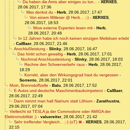
Da haben die Amis aber einiges zu tun...
-
XERXES
,
28.06.2017, 17:36
Was denkst du
-
Herb
,
28.06.2017, 17:47
Von einem Mitleser @ Herb... ;-)
-
XERXES
,
28.06.2017, 18:53
Wow externe Experten lesen mit
-
Herb
,
28.06.2017, 20:48
In 12 Jahren habe ich noch keinen einzigen Meltdown erlebt
-
CalBaer
,
28.06.2017, 21:46
Anschlußleistung
-
Slinky
,
28.06.2017, 16:47
Das hinkt schon gewaltig
-
Herb
,
28.06.2017, 17:01
Nochmal Anschlussleistung
-
Slinky
,
28.06.2017, 18:03
Rechne den Schwerverkehr raus
-
Herb
,
28.06.2017,
18:29
Korrekt, aber den Wirkungsgrad hast du vergessen
-
Sorrento
,
28.06.2017, 22:01
Moin, Brennstoffzelle
-
Balu
,
28.06.2017, 17:52
E-Autos und deutsche Maschinenbaukompetenz
-
CalBaer
,
28.06.2017, 22:49
Dann nimmt man halt Natrium statt Lithium
-
Zarathustra
,
29.06.2017, 07:04
Vielleicht ist TESLA ja der Commodore oder AMIGA der
Elektromobilität ;)
-
valuereiter
,
28.06.2017, 21:42
Sehr treffender Vergleich... ;-) (oT)
-
XERXES
,
28.06.2017,
22:15