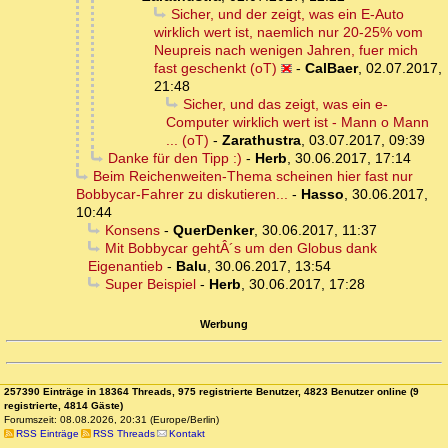
Sicher, und der zeigt, was ein E-Auto
wirklich wert ist, naemlich nur 20-25% vom
Neupreis nach wenigen Jahren, fuer mich
fast geschenkt (oT)
-
CalBaer
,
02.07.2017,
21:48
Sicher, und das zeigt, was ein e-
Computer wirklich wert ist - Mann o Mann
... (oT)
-
Zarathustra
,
03.07.2017, 09:39
Danke für den Tipp :)
-
Herb
,
30.06.2017, 17:14
Beim Reichenweiten-Thema scheinen hier fast nur
Bobbycar-Fahrer zu diskutieren...
-
Hasso
,
30.06.2017,
10:44
Konsens
-
QuerDenker
,
30.06.2017, 11:37
Mit Bobbycar gehtÂ´s um den Globus dank
Eigenantieb
-
Balu
,
30.06.2017, 13:54
Super Beispiel
-
Herb
,
30.06.2017, 17:28
Werbung
257390 Einträge in 18364 Threads, 975 registrierte Benutzer, 4823 Benutzer online (9
registrierte, 4814 Gäste)
Forumszeit: 08.08.2026, 20:31 (Europe/Berlin)
RSS Einträge
RSS Threads
Kontakt