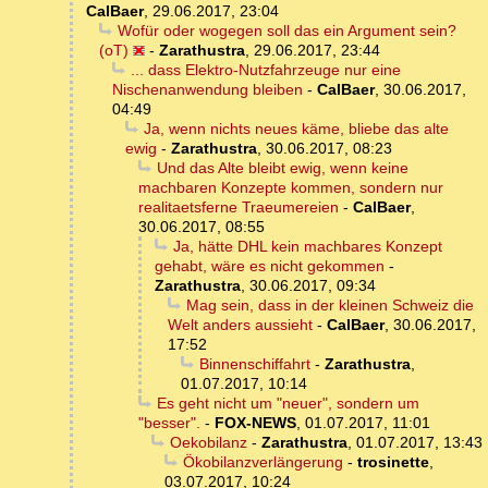
CalBaer
,
29.06.2017, 23:04
Wofür oder wogegen soll das ein Argument sein?
(oT)
-
Zarathustra
,
29.06.2017, 23:44
... dass Elektro-Nutzfahrzeuge nur eine
Nischenanwendung bleiben
-
CalBaer
,
30.06.2017,
04:49
Ja, wenn nichts neues käme, bliebe das alte
ewig
-
Zarathustra
,
30.06.2017, 08:23
Und das Alte bleibt ewig, wenn keine
machbaren Konzepte kommen, sondern nur
realitaetsferne Traeumereien
-
CalBaer
,
30.06.2017, 08:55
Ja, hätte DHL kein machbares Konzept
gehabt, wäre es nicht gekommen
-
Zarathustra
,
30.06.2017, 09:34
Mag sein, dass in der kleinen Schweiz die
Welt anders aussieht
-
CalBaer
,
30.06.2017,
17:52
Binnenschiffahrt
-
Zarathustra
,
01.07.2017, 10:14
Es geht nicht um "neuer", sondern um
"besser".
-
FOX-NEWS
,
01.07.2017, 11:01
Oekobilanz
-
Zarathustra
,
01.07.2017, 13:43
Ökobilanzverlängerung
-
trosinette
,
03.07.2017, 10:24