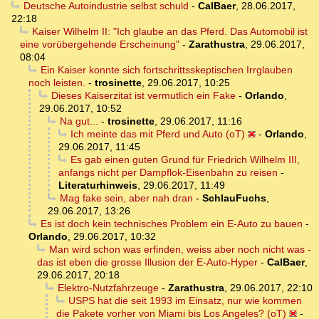
Deutsche Autoindustrie selbst schuld
-
CalBaer
,
28.06.2017,
22:18
Kaiser Wilhelm II: "Ich glaube an das Pferd. Das Automobil ist
eine vorübergehende Erscheinung"
-
Zarathustra
,
29.06.2017,
08:04
Ein Kaiser konnte sich fortschrittsskeptischen Irrglauben
noch leisten.
-
trosinette
,
29.06.2017, 10:25
Dieses Kaiserzitat ist vermutlich ein Fake
-
Orlando
,
29.06.2017, 10:52
Na gut...
-
trosinette
,
29.06.2017, 11:16
Ich meinte das mit Pferd und Auto (oT)
-
Orlando
,
29.06.2017, 11:45
Es gab einen guten Grund für Friedrich Wilhelm III,
anfangs nicht per Dampflok-Eisenbahn zu reisen
-
Literaturhinweis
,
29.06.2017, 11:49
Mag fake sein, aber nah dran
-
SchlauFuchs
,
29.06.2017, 13:26
Es ist doch kein technisches Problem ein E-Auto zu bauen
-
Orlando
,
29.06.2017, 10:32
Man wird schon was erfinden, weiss aber noch nicht was -
das ist eben die grosse Illusion der E-Auto-Hyper
-
CalBaer
,
29.06.2017, 20:18
Elektro-Nutzfahrzeuge
-
Zarathustra
,
29.06.2017, 22:10
USPS hat die seit 1993 im Einsatz, nur wie kommen
die Pakete vorher von Miami bis Los Angeles? (oT)
-