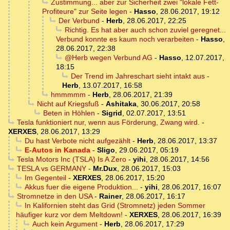
Zustimmung... aber zur Sicherheit zwei "lokale Fett-
Profiteure" zur Seite legen
-
Hasso
,
28.06.2017, 19:12
Der Verbund
-
Herb
,
28.06.2017, 22:25
Richtig. Es hat aber auch schon zuviel geregnet...
Verbund konnte es kaum noch verarbeiten
-
Hasso
,
28.06.2017, 22:38
@Herb wegen Verbund AG
-
Hasso
,
12.07.2017,
18:15
Der Trend im Jahreschart sieht intakt aus
-
Herb
,
13.07.2017, 16:58
hmmmmm
-
Herb
,
28.06.2017, 21:39
Nicht auf Kriegsfuß
-
Ashitaka
,
30.06.2017, 20:58
Beten in Höhlen
-
Sigrid
,
02.07.2017, 13:51
Tesla funktioniert nur, wenn aus Förderung, Zwang wird.
-
XERXES
,
28.06.2017, 13:29
Du hast Verbote nicht aufgezählt
-
Herb
,
28.06.2017, 13:37
E-Autos in Kanada
-
Sligo
,
29.06.2017, 05:19
Tesla Motors Inc (TSLA) Is A Zero
-
yihi
,
28.06.2017, 14:56
TESLA vs GERMANY
-
Mr.Dux
,
28.06.2017, 15:03
Im Gegenteil
-
XERXES
,
28.06.2017, 15:20
Akkus fuer die eigene Produktion...
-
yihi
,
28.06.2017, 16:07
Stromnetze in den USA
-
Rainer
,
28.06.2017, 16:17
In Kalifornien steht das Grid (Stromnetz) jeden Sommer
häufiger kurz vor dem Meltdown!
-
XERXES
,
28.06.2017, 16:39
Auch kein Argument
-
Herb
,
28.06.2017, 17:29