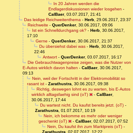
In 20 Jahren werden die
Endlagerdiskussionen wieder losgehen
-
CalBaer
,
03.07.2017, 21:41
Das leidige Reichweitenthema
-
Herb
,
29.06.2017, 23:37
Reichweite
-
QuerDenker
,
30.06.2017, 09:06
Ist ein Schnelldurchgang ok?
-
Herb
,
30.06.2017,
17:10
Gerne
-
QuerDenker
,
30.06.2017, 21:37
Du übersiehst dabei was
-
Herb
,
30.06.2017,
22:46
Antwort
-
QuerDenker
,
03.07.2017, 16:17
Die Gebrauchtwagenpreise zeigen, was die Nutzer von
E-Autos wirklich davon halten
-
CalBaer
,
30.06.2017,
09:13
Nein, weil der Fortschritt in der Elektromobilität so
rasant ist
-
Zarathustra
,
30.06.2017, 09:38
Richtig, deswegen lohnt es zu warten, bis E-Autos
wirklich alltagsfaehig sind (oT)
-
CalBaer
,
30.06.2017, 17:44
Du wartest nicht. Du kaufst bereits jetzt. (oT)
-
Zarathustra
,
01.07.2017, 10:19
Nein, ich bekomme es mehr oder weniger
geschenkt (oT)
-
CalBaer
,
02.07.2017, 07:52
Nein, Du kaufst ihn zum Marktpreis (oT)
-
Zarathustra
,
02.07.2017, 12:22