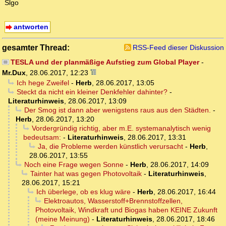
Slgo
antworten
gesamter Thread:
RSS-Feed dieser Diskussion
TESLA und der planmäßige Aufstieg zum Global Player
-
Mr.Dux
,
28.06.2017, 12:23
Ich hege Zweifel
-
Herb
,
28.06.2017, 13:05
Steckt da nicht ein kleiner Denkfehler dahinter?
-
Literaturhinweis
,
28.06.2017, 13:09
Der Smog ist dann aber wenigstens raus aus den Städten.
-
Herb
,
28.06.2017, 13:20
Vordergründig richtig, aber m.E. systemanalytisch wenig
bedeutsam:
-
Literaturhinweis
,
28.06.2017, 13:31
Ja, die Probleme werden künstlich verursacht
-
Herb
,
28.06.2017, 13:55
Noch eine Frage wegen Sonne
-
Herb
,
28.06.2017, 14:09
Tainter hat was gegen Photovoltaik
-
Literaturhinweis
,
28.06.2017, 15:21
Ich überlege, ob es klug wäre
-
Herb
,
28.06.2017, 16:44
Elektroautos, Wasserstoff+Brennstoffzellen,
Photovoltaik, Windkraft und Biogas haben KEINE Zukunft
(meine Meinung)
-
Literaturhinweis
,
28.06.2017, 18:46