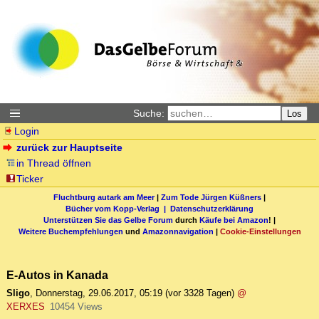
Suche:
Los
Login
zurück zur Hauptseite
in Thread öffnen
Ticker
Fluchtburg autark am Meer
|
Zum Tode Jürgen Küßners
|
Bücher vom Kopp-Verlag |
Datenschutzerklärung
Unterstützen Sie das Gelbe Forum
durch
Käufe bei Amazon
! |
Weitere Buchempfehlungen
und
Amazonnavigation
|
Cookie-Einstellungen
E-Autos in Kanada
Sligo
,
Donnerstag, 29.06.2017, 05:19
(vor 3328 Tagen)
@
XERXES
10454 Views