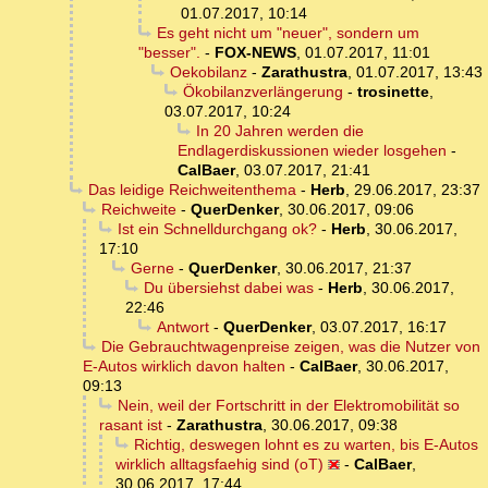
01.07.2017, 10:14
Es geht nicht um "neuer", sondern um
"besser".
-
FOX-NEWS
,
01.07.2017, 11:01
Oekobilanz
-
Zarathustra
,
01.07.2017, 13:43
Ökobilanzverlängerung
-
trosinette
,
03.07.2017, 10:24
In 20 Jahren werden die
Endlagerdiskussionen wieder losgehen
-
CalBaer
,
03.07.2017, 21:41
Das leidige Reichweitenthema
-
Herb
,
29.06.2017, 23:37
Reichweite
-
QuerDenker
,
30.06.2017, 09:06
Ist ein Schnelldurchgang ok?
-
Herb
,
30.06.2017,
17:10
Gerne
-
QuerDenker
,
30.06.2017, 21:37
Du übersiehst dabei was
-
Herb
,
30.06.2017,
22:46
Antwort
-
QuerDenker
,
03.07.2017, 16:17
Die Gebrauchtwagenpreise zeigen, was die Nutzer von
E-Autos wirklich davon halten
-
CalBaer
,
30.06.2017,
09:13
Nein, weil der Fortschritt in der Elektromobilität so
rasant ist
-
Zarathustra
,
30.06.2017, 09:38
Richtig, deswegen lohnt es zu warten, bis E-Autos
wirklich alltagsfaehig sind (oT)
-
CalBaer
,
30.06.2017, 17:44