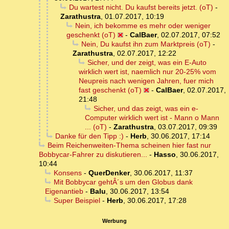
Du wartest nicht. Du kaufst bereits jetzt. (oT)
-
Zarathustra
,
01.07.2017, 10:19
Nein, ich bekomme es mehr oder weniger
geschenkt (oT)
-
CalBaer
,
02.07.2017, 07:52
Nein, Du kaufst ihn zum Marktpreis (oT)
-
Zarathustra
,
02.07.2017, 12:22
Sicher, und der zeigt, was ein E-Auto
wirklich wert ist, naemlich nur 20-25% vom
Neupreis nach wenigen Jahren, fuer mich
fast geschenkt (oT)
-
CalBaer
,
02.07.2017,
21:48
Sicher, und das zeigt, was ein e-
Computer wirklich wert ist - Mann o Mann
... (oT)
-
Zarathustra
,
03.07.2017, 09:39
Danke für den Tipp :)
-
Herb
,
30.06.2017, 17:14
Beim Reichenweiten-Thema scheinen hier fast nur
Bobbycar-Fahrer zu diskutieren...
-
Hasso
,
30.06.2017,
10:44
Konsens
-
QuerDenker
,
30.06.2017, 11:37
Mit Bobbycar gehtÂ´s um den Globus dank
Eigenantieb
-
Balu
,
30.06.2017, 13:54
Super Beispiel
-
Herb
,
30.06.2017, 17:28
Werbung