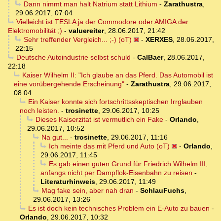
Dann nimmt man halt Natrium statt Lithium
-
Zarathustra
,
29.06.2017, 07:04
Vielleicht ist TESLA ja der Commodore oder AMIGA der
Elektromobilität ;)
-
valuereiter
,
28.06.2017, 21:42
Sehr treffender Vergleich... ;-) (oT)
-
XERXES
,
28.06.2017,
22:15
Deutsche Autoindustrie selbst schuld
-
CalBaer
,
28.06.2017,
22:18
Kaiser Wilhelm II: "Ich glaube an das Pferd. Das Automobil ist
eine vorübergehende Erscheinung"
-
Zarathustra
,
29.06.2017,
08:04
Ein Kaiser konnte sich fortschrittsskeptischen Irrglauben
noch leisten.
-
trosinette
,
29.06.2017, 10:25
Dieses Kaiserzitat ist vermutlich ein Fake
-
Orlando
,
29.06.2017, 10:52
Na gut...
-
trosinette
,
29.06.2017, 11:16
Ich meinte das mit Pferd und Auto (oT)
-
Orlando
,
29.06.2017, 11:45
Es gab einen guten Grund für Friedrich Wilhelm III,
anfangs nicht per Dampflok-Eisenbahn zu reisen
-
Literaturhinweis
,
29.06.2017, 11:49
Mag fake sein, aber nah dran
-
SchlauFuchs
,
29.06.2017, 13:26
Es ist doch kein technisches Problem ein E-Auto zu bauen
-
Orlando
,
29.06.2017, 10:32