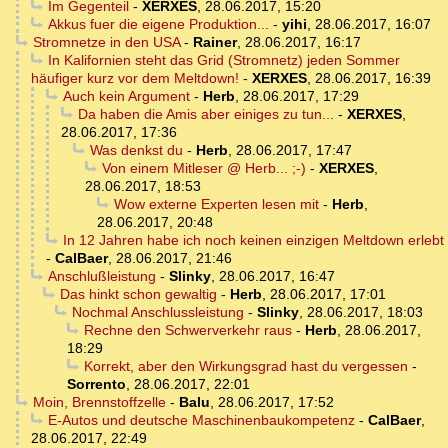
Im Gegenteil
-
XERXES
,
28.06.2017, 15:20
Akkus fuer die eigene Produktion...
-
yihi
,
28.06.2017, 16:07
Stromnetze in den USA
-
Rainer
,
28.06.2017, 16:17
In Kalifornien steht das Grid (Stromnetz) jeden Sommer
häufiger kurz vor dem Meltdown!
-
XERXES
,
28.06.2017, 16:39
Auch kein Argument
-
Herb
,
28.06.2017, 17:29
Da haben die Amis aber einiges zu tun...
-
XERXES
,
28.06.2017, 17:36
Was denkst du
-
Herb
,
28.06.2017, 17:47
Von einem Mitleser @ Herb... ;-)
-
XERXES
,
28.06.2017, 18:53
Wow externe Experten lesen mit
-
Herb
,
28.06.2017, 20:48
In 12 Jahren habe ich noch keinen einzigen Meltdown erlebt
-
CalBaer
,
28.06.2017, 21:46
Anschlußleistung
-
Slinky
,
28.06.2017, 16:47
Das hinkt schon gewaltig
-
Herb
,
28.06.2017, 17:01
Nochmal Anschlussleistung
-
Slinky
,
28.06.2017, 18:03
Rechne den Schwerverkehr raus
-
Herb
,
28.06.2017,
18:29
Korrekt, aber den Wirkungsgrad hast du vergessen
-
Sorrento
,
28.06.2017, 22:01
Moin, Brennstoffzelle
-
Balu
,
28.06.2017, 17:52
E-Autos und deutsche Maschinenbaukompetenz
-
CalBaer
,
28.06.2017, 22:49