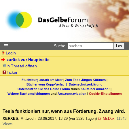
Suche:
Los
Login
zurück zur Hauptseite
in Thread öffnen
Ticker
Fluchtburg autark am Meer
|
Zum Tode Jürgen Küßners
|
Bücher vom Kopp-Verlag |
Datenschutzerklärung
Unterstützen Sie das Gelbe Forum
durch
Käufe bei Amazon
! |
Weitere Buchempfehlungen
und
Amazonnavigation
|
Cookie-Einstellungen
Tesla funktioniert nur, wenn aus Förderung, Zwang wird.
XERXES
,
Mittwoch, 28.06.2017, 13:29
(vor 3328 Tagen)
@ Mr.Dux
11343
Views