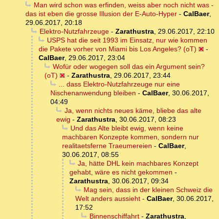
Man wird schon was erfinden, weiss aber noch nicht was -
das ist eben die grosse Illusion der E-Auto-Hyper
-
CalBaer
,
29.06.2017, 20:18
Elektro-Nutzfahrzeuge
-
Zarathustra
,
29.06.2017, 22:10
USPS hat die seit 1993 im Einsatz, nur wie kommen
die Pakete vorher von Miami bis Los Angeles? (oT)
-
CalBaer
,
29.06.2017, 23:04
Wofür oder wogegen soll das ein Argument sein?
(oT)
-
Zarathustra
,
29.06.2017, 23:44
... dass Elektro-Nutzfahrzeuge nur eine
Nischenanwendung bleiben
-
CalBaer
,
30.06.2017,
04:49
Ja, wenn nichts neues käme, bliebe das alte
ewig
-
Zarathustra
,
30.06.2017, 08:23
Und das Alte bleibt ewig, wenn keine
machbaren Konzepte kommen, sondern nur
realitaetsferne Traeumereien
-
CalBaer
,
30.06.2017, 08:55
Ja, hätte DHL kein machbares Konzept
gehabt, wäre es nicht gekommen
-
Zarathustra
,
30.06.2017, 09:34
Mag sein, dass in der kleinen Schweiz die
Welt anders aussieht
-
CalBaer
,
30.06.2017,
17:52
Binnenschiffahrt
-
Zarathustra
,