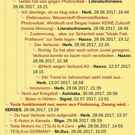
Tainter hat was gegen Photovoltaik
-
Literaturhinweis
,
28.06.2017, 15:21
Ich überlege, ob es klug wäre
-
Herb
,
28.06.2017, 16:44
Elektroautos, Wasserstoff+Brennstoffzellen,
Photovoltaik, Windkraft und Biogas haben KEINE Zukunft
(meine Meinung)
-
Literaturhinweis
,
28.06.2017, 18:46
Zustimmung... aber zur Sicherheit zwei "lokale Fett-
Profiteure" zur Seite legen
-
Hasso
,
28.06.2017, 19:12
Der Verbund
-
Herb
,
28.06.2017, 22:25
Richtig. Es hat aber auch schon zuviel geregnet...
Verbund konnte es kaum noch verarbeiten
-
Hasso
,
28.06.2017, 22:38
@Herb wegen Verbund AG
-
Hasso
,
12.07.2017,
18:15
Der Trend im Jahreschart sieht intakt aus
-
Herb
,
13.07.2017, 16:58
hmmmmm
-
Herb
,
28.06.2017, 21:39
Nicht auf Kriegsfuß
-
Ashitaka
,
30.06.2017, 20:58
Beten in Höhlen
-
Sigrid
,
02.07.2017, 13:51
Tesla funktioniert nur, wenn aus Förderung, Zwang wird.
-
XERXES
,
28.06.2017, 13:29
Du hast Verbote nicht aufgezählt
-
Herb
,
28.06.2017, 13:37
E-Autos in Kanada
-
Sligo
,
29.06.2017, 05:19
Tesla Motors Inc (TSLA) Is A Zero
-
yihi
,
28.06.2017, 14:56
TESLA vs GERMANY
-
Mr.Dux
,
28.06.2017, 15:03