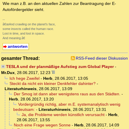
Wie man z.B. an den aktuellen Zahlen zur Beantragung der E-
Autofördergelder sieht.
--
â€œAnd crawling on the planet's face,
some insects called the human race.
Lost in time, and lost in space.
And meaning.â€
antworten
gesamter Thread:
RSS-Feed dieser Diskussion
TESLA und der planmäßige Aufstieg zum Global Player
-
Mr.Dux
,
28.06.2017, 12:23
Ich hege Zweifel
-
Herb
,
28.06.2017, 13:05
Steckt da nicht ein kleiner Denkfehler dahinter?
-
Literaturhinweis
,
28.06.2017, 13:09
Der Smog ist dann aber wenigstens raus aus den Städten.
-
Herb
,
28.06.2017, 13:20
Vordergründig richtig, aber m.E. systemanalytisch wenig
bedeutsam:
-
Literaturhinweis
,
28.06.2017, 13:31
Ja, die Probleme werden künstlich verursacht
-
Herb
,
28.06.2017, 13:55
Noch eine Frage wegen Sonne
-
Herb
,
28.06.2017, 14:09