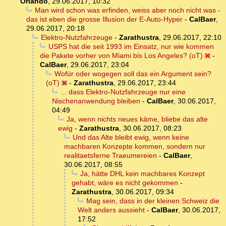
Orlando
,
29.06.2017, 10:32
Man wird schon was erfinden, weiss aber noch nicht was -
das ist eben die grosse Illusion der E-Auto-Hyper
-
CalBaer
,
29.06.2017, 20:18
Elektro-Nutzfahrzeuge
-
Zarathustra
,
29.06.2017, 22:10
USPS hat die seit 1993 im Einsatz, nur wie kommen
die Pakete vorher von Miami bis Los Angeles? (oT)
-
CalBaer
,
29.06.2017, 23:04
Wofür oder wogegen soll das ein Argument sein?
(oT)
-
Zarathustra
,
29.06.2017, 23:44
... dass Elektro-Nutzfahrzeuge nur eine
Nischenanwendung bleiben
-
CalBaer
,
30.06.2017,
04:49
Ja, wenn nichts neues käme, bliebe das alte
ewig
-
Zarathustra
,
30.06.2017, 08:23
Und das Alte bleibt ewig, wenn keine
machbaren Konzepte kommen, sondern nur
realitaetsferne Traeumereien
-
CalBaer
,
30.06.2017, 08:55
Ja, hätte DHL kein machbares Konzept
gehabt, wäre es nicht gekommen
-
Zarathustra
,
30.06.2017, 09:34
Mag sein, dass in der kleinen Schweiz die
Welt anders aussieht
-
CalBaer
,
30.06.2017,
17:52