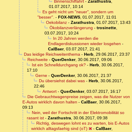
Binnenschiffahrt
-
Zarathustra
,
01.07.2017, 10:14
Es geht nicht um "neuer", sondern um
"besser".
-
FOX-NEWS
,
01.07.2017, 11:01
Oekobilanz
-
Zarathustra
,
01.07.2017, 13:43
Ökobilanzverlängerung
-
trosinette
,
03.07.2017, 10:24
In 20 Jahren werden die
Endlagerdiskussionen wieder losgehen
-
CalBaer
,
03.07.2017, 21:41
Das leidige Reichweitenthema
-
Herb
,
29.06.2017, 23:37
Reichweite
-
QuerDenker
,
30.06.2017, 09:06
Ist ein Schnelldurchgang ok?
-
Herb
,
30.06.2017,
17:10
Gerne
-
QuerDenker
,
30.06.2017, 21:37
Du übersiehst dabei was
-
Herb
,
30.06.2017,
22:46
Antwort
-
QuerDenker
,
03.07.2017, 16:17
Die Gebrauchtwagenpreise zeigen, was die Nutzer von
E-Autos wirklich davon halten
-
CalBaer
,
30.06.2017,
09:13
Nein, weil der Fortschritt in der Elektromobilität so
rasant ist
-
Zarathustra
,
30.06.2017, 09:38
Richtig, deswegen lohnt es zu warten, bis E-Autos
wirklich alltagsfaehig sind (oT)
-
CalBaer
,