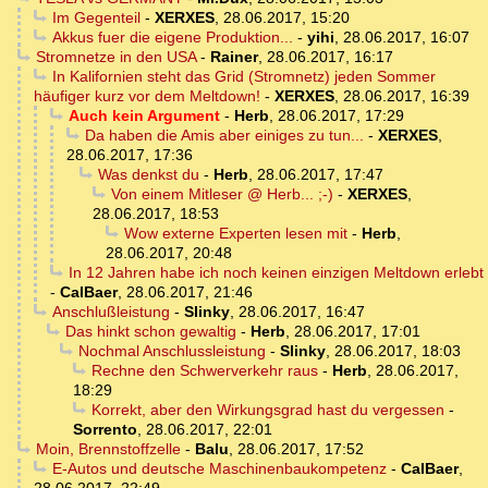
Im Gegenteil
-
XERXES
,
28.06.2017, 15:20
Akkus fuer die eigene Produktion...
-
yihi
,
28.06.2017, 16:07
Stromnetze in den USA
-
Rainer
,
28.06.2017, 16:17
In Kalifornien steht das Grid (Stromnetz) jeden Sommer
häufiger kurz vor dem Meltdown!
-
XERXES
,
28.06.2017, 16:39
Auch kein Argument
-
Herb
,
28.06.2017, 17:29
Da haben die Amis aber einiges zu tun...
-
XERXES
,
28.06.2017, 17:36
Was denkst du
-
Herb
,
28.06.2017, 17:47
Von einem Mitleser @ Herb... ;-)
-
XERXES
,
28.06.2017, 18:53
Wow externe Experten lesen mit
-
Herb
,
28.06.2017, 20:48
In 12 Jahren habe ich noch keinen einzigen Meltdown erlebt
-
CalBaer
,
28.06.2017, 21:46
Anschlußleistung
-
Slinky
,
28.06.2017, 16:47
Das hinkt schon gewaltig
-
Herb
,
28.06.2017, 17:01
Nochmal Anschlussleistung
-
Slinky
,
28.06.2017, 18:03
Rechne den Schwerverkehr raus
-
Herb
,
28.06.2017,
18:29
Korrekt, aber den Wirkungsgrad hast du vergessen
-
Sorrento
,
28.06.2017, 22:01
Moin, Brennstoffzelle
-
Balu
,
28.06.2017, 17:52
E-Autos und deutsche Maschinenbaukompetenz
-
CalBaer
,