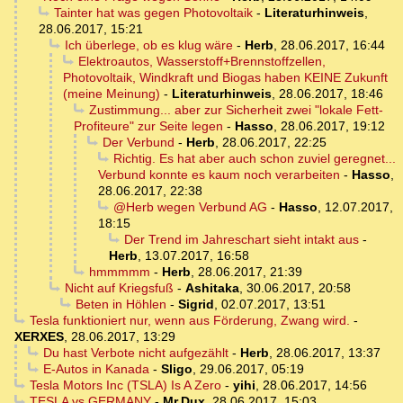
Tainter hat was gegen Photovoltaik
-
Literaturhinweis
,
28.06.2017, 15:21
Ich überlege, ob es klug wäre
-
Herb
,
28.06.2017, 16:44
Elektroautos, Wasserstoff+Brennstoffzellen,
Photovoltaik, Windkraft und Biogas haben KEINE Zukunft
(meine Meinung)
-
Literaturhinweis
,
28.06.2017, 18:46
Zustimmung... aber zur Sicherheit zwei "lokale Fett-
Profiteure" zur Seite legen
-
Hasso
,
28.06.2017, 19:12
Der Verbund
-
Herb
,
28.06.2017, 22:25
Richtig. Es hat aber auch schon zuviel geregnet...
Verbund konnte es kaum noch verarbeiten
-
Hasso
,
28.06.2017, 22:38
@Herb wegen Verbund AG
-
Hasso
,
12.07.2017,
18:15
Der Trend im Jahreschart sieht intakt aus
-
Herb
,
13.07.2017, 16:58
hmmmmm
-
Herb
,
28.06.2017, 21:39
Nicht auf Kriegsfuß
-
Ashitaka
,
30.06.2017, 20:58
Beten in Höhlen
-
Sigrid
,
02.07.2017, 13:51
Tesla funktioniert nur, wenn aus Förderung, Zwang wird.
-
XERXES
,
28.06.2017, 13:29
Du hast Verbote nicht aufgezählt
-
Herb
,
28.06.2017, 13:37
E-Autos in Kanada
-
Sligo
,
29.06.2017, 05:19
Tesla Motors Inc (TSLA) Is A Zero
-
yihi
,
28.06.2017, 14:56
TESLA vs GERMANY
-
Mr.Dux
,
28.06.2017, 15:03