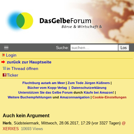
Suche:
Los
Login
zurück zur Hauptseite
in Thread öffnen
Ticker
Fluchtburg autark am Meer
|
Zum Tode Jürgen Küßners
|
Bücher vom Kopp-Verlag |
Datenschutzerklärung
Unterstützen Sie das Gelbe Forum
durch
Käufe bei Amazon
! |
Weitere Buchempfehlungen
und
Amazonnavigation
|
Cookie-Einstellungen
Auch kein Argument
Herb
,
Südsteiermark
,
Mittwoch, 28.06.2017, 17:29
(vor 3327 Tagen)
@
XERXES
10693 Views