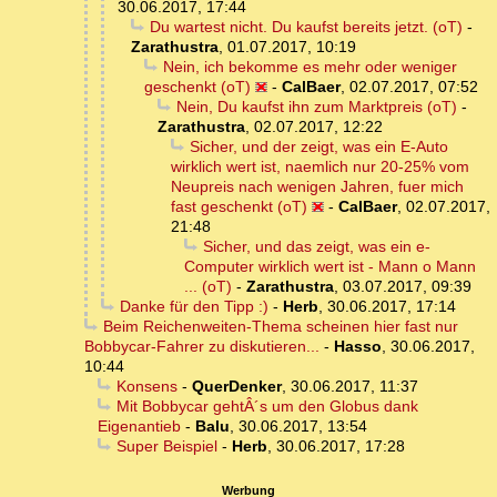
30.06.2017, 17:44
Du wartest nicht. Du kaufst bereits jetzt. (oT)
-
Zarathustra
,
01.07.2017, 10:19
Nein, ich bekomme es mehr oder weniger
geschenkt (oT)
-
CalBaer
,
02.07.2017, 07:52
Nein, Du kaufst ihn zum Marktpreis (oT)
-
Zarathustra
,
02.07.2017, 12:22
Sicher, und der zeigt, was ein E-Auto
wirklich wert ist, naemlich nur 20-25% vom
Neupreis nach wenigen Jahren, fuer mich
fast geschenkt (oT)
-
CalBaer
,
02.07.2017,
21:48
Sicher, und das zeigt, was ein e-
Computer wirklich wert ist - Mann o Mann
... (oT)
-
Zarathustra
,
03.07.2017, 09:39
Danke für den Tipp :)
-
Herb
,
30.06.2017, 17:14
Beim Reichenweiten-Thema scheinen hier fast nur
Bobbycar-Fahrer zu diskutieren...
-
Hasso
,
30.06.2017,
10:44
Konsens
-
QuerDenker
,
30.06.2017, 11:37
Mit Bobbycar gehtÂ´s um den Globus dank
Eigenantieb
-
Balu
,
30.06.2017, 13:54
Super Beispiel
-
Herb
,
30.06.2017, 17:28
Werbung