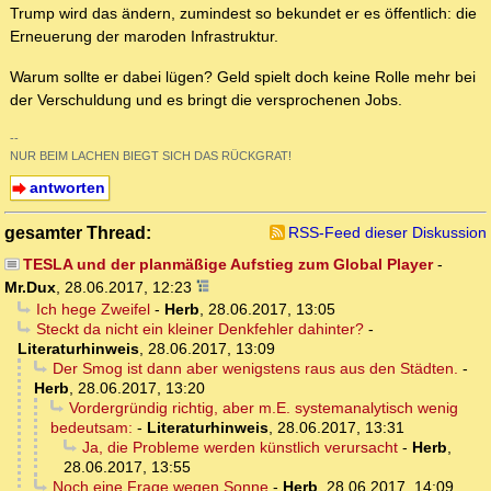
Trump wird das ändern, zumindest so bekundet er es öffentlich: die
Erneuerung der maroden Infrastruktur.
Warum sollte er dabei lügen? Geld spielt doch keine Rolle mehr bei
der Verschuldung und es bringt die versprochenen Jobs.
--
NUR BEIM LACHEN BIEGT SICH DAS RÜCKGRAT!
antworten
gesamter Thread:
RSS-Feed dieser Diskussion
TESLA und der planmäßige Aufstieg zum Global Player
-
Mr.Dux
,
28.06.2017, 12:23
Ich hege Zweifel
-
Herb
,
28.06.2017, 13:05
Steckt da nicht ein kleiner Denkfehler dahinter?
-
Literaturhinweis
,
28.06.2017, 13:09
Der Smog ist dann aber wenigstens raus aus den Städten.
-
Herb
,
28.06.2017, 13:20
Vordergründig richtig, aber m.E. systemanalytisch wenig
bedeutsam:
-
Literaturhinweis
,
28.06.2017, 13:31
Ja, die Probleme werden künstlich verursacht
-
Herb
,
28.06.2017, 13:55
Noch eine Frage wegen Sonne
-
Herb
,
28.06.2017, 14:09