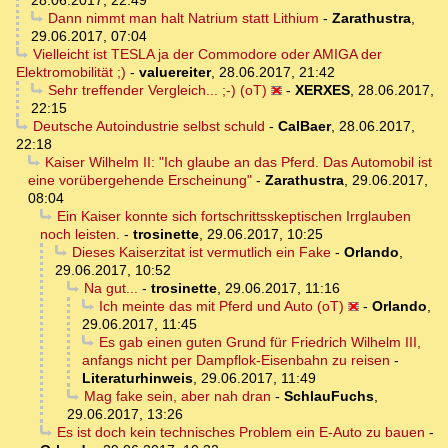
28.06.2017, 22:49
Dann nimmt man halt Natrium statt Lithium
-
Zarathustra
,
29.06.2017, 07:04
Vielleicht ist TESLA ja der Commodore oder AMIGA der
Elektromobilität ;)
-
valuereiter
,
28.06.2017, 21:42
Sehr treffender Vergleich... ;-) (oT)
-
XERXES
,
28.06.2017,
22:15
Deutsche Autoindustrie selbst schuld
-
CalBaer
,
28.06.2017,
22:18
Kaiser Wilhelm II: "Ich glaube an das Pferd. Das Automobil ist
eine vorübergehende Erscheinung"
-
Zarathustra
,
29.06.2017,
08:04
Ein Kaiser konnte sich fortschrittsskeptischen Irrglauben
noch leisten.
-
trosinette
,
29.06.2017, 10:25
Dieses Kaiserzitat ist vermutlich ein Fake
-
Orlando
,
29.06.2017, 10:52
Na gut...
-
trosinette
,
29.06.2017, 11:16
Ich meinte das mit Pferd und Auto (oT)
-
Orlando
,
29.06.2017, 11:45
Es gab einen guten Grund für Friedrich Wilhelm III,
anfangs nicht per Dampflok-Eisenbahn zu reisen
-
Literaturhinweis
,
29.06.2017, 11:49
Mag fake sein, aber nah dran
-
SchlauFuchs
,
29.06.2017, 13:26
Es ist doch kein technisches Problem ein E-Auto zu bauen
-