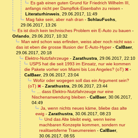
Es gab einen guten Grund für Friedrich Wilhelm III,
anfangs nicht per Dampflok-Eisenbahn zu reisen
-
Literaturhinweis
,
29.06.2017, 11:49
Mag fake sein, aber nah dran
-
SchlauFuchs
,
29.06.2017, 13:26
Es ist doch kein technisches Problem ein E-Auto zu bauen
-
Orlando
,
29.06.2017, 10:32
Man wird schon was erfinden, weiss aber noch nicht was -
das ist eben die grosse Illusion der E-Auto-Hyper
-
CalBaer
,
29.06.2017, 20:18
Elektro-Nutzfahrzeuge
-
Zarathustra
,
29.06.2017, 22:10
USPS hat die seit 1993 im Einsatz, nur wie kommen
die Pakete vorher von Miami bis Los Angeles? (oT)
-
CalBaer
,
29.06.2017, 23:04
Wofür oder wogegen soll das ein Argument sein?
(oT)
-
Zarathustra
,
29.06.2017, 23:44
... dass Elektro-Nutzfahrzeuge nur eine
Nischenanwendung bleiben
-
CalBaer
,
30.06.2017,
04:49
Ja, wenn nichts neues käme, bliebe das alte
ewig
-
Zarathustra
,
30.06.2017, 08:23
Und das Alte bleibt ewig, wenn keine
machbaren Konzepte kommen, sondern nur
realitaetsferne Traeumereien
-
CalBaer
,
30.06.2017, 08:55