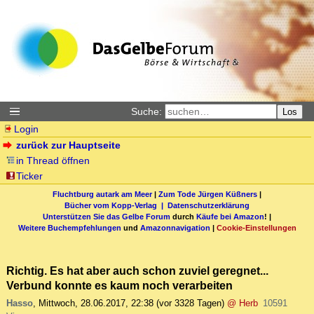
Suche:
Los
Login
zurück zur Hauptseite
in Thread öffnen
Ticker
Fluchtburg autark am Meer
|
Zum Tode Jürgen Küßners
|
Bücher vom Kopp-Verlag |
Datenschutzerklärung
Unterstützen Sie das Gelbe Forum
durch
Käufe bei Amazon
! |
Weitere Buchempfehlungen
und
Amazonnavigation
|
Cookie-Einstellungen
Richtig. Es hat aber auch schon zuviel geregnet...
Verbund konnte es kaum noch verarbeiten
Hasso
,
Mittwoch, 28.06.2017, 22:38
(vor 3328 Tagen)
@ Herb
10591