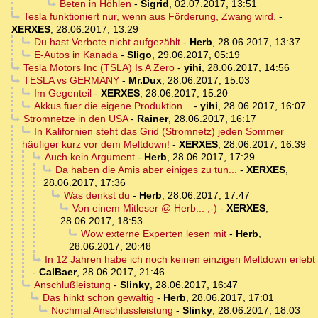
Beten in Höhlen
-
Sigrid
,
02.07.2017, 13:51
Tesla funktioniert nur, wenn aus Förderung, Zwang wird.
-
XERXES
,
28.06.2017, 13:29
Du hast Verbote nicht aufgezählt
-
Herb
,
28.06.2017, 13:37
E-Autos in Kanada
-
Sligo
,
29.06.2017, 05:19
Tesla Motors Inc (TSLA) Is A Zero
-
yihi
,
28.06.2017, 14:56
TESLA vs GERMANY
-
Mr.Dux
,
28.06.2017, 15:03
Im Gegenteil
-
XERXES
,
28.06.2017, 15:20
Akkus fuer die eigene Produktion...
-
yihi
,
28.06.2017, 16:07
Stromnetze in den USA
-
Rainer
,
28.06.2017, 16:17
In Kalifornien steht das Grid (Stromnetz) jeden Sommer
häufiger kurz vor dem Meltdown!
-
XERXES
,
28.06.2017, 16:39
Auch kein Argument
-
Herb
,
28.06.2017, 17:29
Da haben die Amis aber einiges zu tun...
-
XERXES
,
28.06.2017, 17:36
Was denkst du
-
Herb
,
28.06.2017, 17:47
Von einem Mitleser @ Herb... ;-)
-
XERXES
,
28.06.2017, 18:53
Wow externe Experten lesen mit
-
Herb
,
28.06.2017, 20:48
In 12 Jahren habe ich noch keinen einzigen Meltdown erlebt
-
CalBaer
,
28.06.2017, 21:46
Anschlußleistung
-
Slinky
,
28.06.2017, 16:47
Das hinkt schon gewaltig
-
Herb
,
28.06.2017, 17:01
Nochmal Anschlussleistung
-
Slinky
,
28.06.2017, 18:03