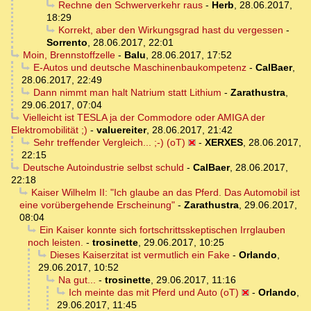
Rechne den Schwerverkehr raus
-
Herb
,
28.06.2017,
18:29
Korrekt, aber den Wirkungsgrad hast du vergessen
-
Sorrento
,
28.06.2017, 22:01
Moin, Brennstoffzelle
-
Balu
,
28.06.2017, 17:52
E-Autos und deutsche Maschinenbaukompetenz
-
CalBaer
,
28.06.2017, 22:49
Dann nimmt man halt Natrium statt Lithium
-
Zarathustra
,
29.06.2017, 07:04
Vielleicht ist TESLA ja der Commodore oder AMIGA der
Elektromobilität ;)
-
valuereiter
,
28.06.2017, 21:42
Sehr treffender Vergleich... ;-) (oT)
-
XERXES
,
28.06.2017,
22:15
Deutsche Autoindustrie selbst schuld
-
CalBaer
,
28.06.2017,
22:18
Kaiser Wilhelm II: "Ich glaube an das Pferd. Das Automobil ist
eine vorübergehende Erscheinung"
-
Zarathustra
,
29.06.2017,
08:04
Ein Kaiser konnte sich fortschrittsskeptischen Irrglauben
noch leisten.
-
trosinette
,
29.06.2017, 10:25
Dieses Kaiserzitat ist vermutlich ein Fake
-
Orlando
,
29.06.2017, 10:52
Na gut...
-
trosinette
,
29.06.2017, 11:16
Ich meinte das mit Pferd und Auto (oT)
-
Orlando
,
29.06.2017, 11:45