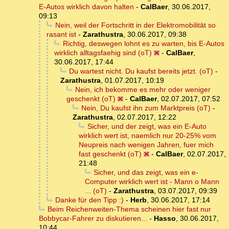
E-Autos wirklich davon halten
-
CalBaer
,
30.06.2017,
09:13
Nein, weil der Fortschritt in der Elektromobilität so
rasant ist
-
Zarathustra
,
30.06.2017, 09:38
Richtig, deswegen lohnt es zu warten, bis E-Autos
wirklich alltagsfaehig sind (oT)
-
CalBaer
,
30.06.2017, 17:44
Du wartest nicht. Du kaufst bereits jetzt. (oT)
-
Zarathustra
,
01.07.2017, 10:19
Nein, ich bekomme es mehr oder weniger
geschenkt (oT)
-
CalBaer
,
02.07.2017, 07:52
Nein, Du kaufst ihn zum Marktpreis (oT)
-
Zarathustra
,
02.07.2017, 12:22
Sicher, und der zeigt, was ein E-Auto
wirklich wert ist, naemlich nur 20-25% vom
Neupreis nach wenigen Jahren, fuer mich
fast geschenkt (oT)
-
CalBaer
,
02.07.2017,
21:48
Sicher, und das zeigt, was ein e-
Computer wirklich wert ist - Mann o Mann
... (oT)
-
Zarathustra
,
03.07.2017, 09:39
Danke für den Tipp :)
-
Herb
,
30.06.2017, 17:14
Beim Reichenweiten-Thema scheinen hier fast nur
Bobbycar-Fahrer zu diskutieren...
-
Hasso
,
30.06.2017,
10:44