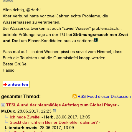
Views
Alles richtig, @Herb!
Aber Verbund hatte vor zwei Jahren echte Probleme, die
Wassermassen zu verarbeiten.
Bei Wasserkraftwerken ist auch "zuviel Wasser" problematisch...
beliebte Prüfungsfrage an der TU bei
Strömungsmaschinen Zwei
und Drei
um Einser-Kandidaten aus zu sortieren
Pass mal auf... in drei Wochen pisst es soviel vom Himmel, dass
Euch die Touristen und die Gummistiefel knapp werden...
Beste Grüße
Hasso
antworten
gesamter Thread:
RSS-Feed dieser Diskussion
TESLA und der planmäßige Aufstieg zum Global Player
-
Mr.Dux
,
28.06.2017, 12:23
Ich hege Zweifel
-
Herb
,
28.06.2017, 13:05
Steckt da nicht ein kleiner Denkfehler dahinter?
-
Literaturhinweis
,
28.06.2017, 13:09