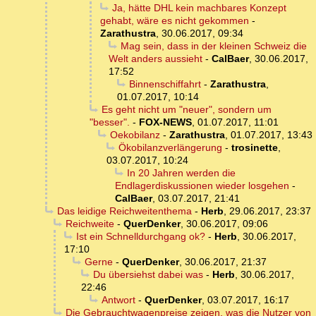
Ja, hätte DHL kein machbares Konzept
gehabt, wäre es nicht gekommen
-
Zarathustra
,
30.06.2017, 09:34
Mag sein, dass in der kleinen Schweiz die
Welt anders aussieht
-
CalBaer
,
30.06.2017,
17:52
Binnenschiffahrt
-
Zarathustra
,
01.07.2017, 10:14
Es geht nicht um "neuer", sondern um
"besser".
-
FOX-NEWS
,
01.07.2017, 11:01
Oekobilanz
-
Zarathustra
,
01.07.2017, 13:43
Ökobilanzverlängerung
-
trosinette
,
03.07.2017, 10:24
In 20 Jahren werden die
Endlagerdiskussionen wieder losgehen
-
CalBaer
,
03.07.2017, 21:41
Das leidige Reichweitenthema
-
Herb
,
29.06.2017, 23:37
Reichweite
-
QuerDenker
,
30.06.2017, 09:06
Ist ein Schnelldurchgang ok?
-
Herb
,
30.06.2017,
17:10
Gerne
-
QuerDenker
,
30.06.2017, 21:37
Du übersiehst dabei was
-
Herb
,
30.06.2017,
22:46
Antwort
-
QuerDenker
,
03.07.2017, 16:17
Die Gebrauchtwagenpreise zeigen, was die Nutzer von