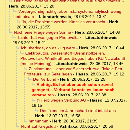
Der Smog ist dann aber wenigstens raus aus den Städten.
-
Herb
,
28.06.2017, 13:20
Vordergründig richtig, aber m.E. systemanalytisch wenig
bedeutsam:
-
Literaturhinweis
,
28.06.2017, 13:31
Ja, die Probleme werden künstlich verursacht
-
Herb
,
28.06.2017, 13:55
Noch eine Frage wegen Sonne
-
Herb
,
28.06.2017, 14:09
Tainter hat was gegen Photovoltaik
-
Literaturhinweis
,
28.06.2017, 15:21
Ich überlege, ob es klug wäre
-
Herb
,
28.06.2017, 16:44
Elektroautos, Wasserstoff+Brennstoffzellen,
Photovoltaik, Windkraft und Biogas haben KEINE Zukunft
(meine Meinung)
-
Literaturhinweis
,
28.06.2017, 18:46
Zustimmung... aber zur Sicherheit zwei "lokale Fett-
Profiteure" zur Seite legen
-
Hasso
,
28.06.2017, 19:12
Der Verbund
-
Herb
,
28.06.2017, 22:25
Richtig. Es hat aber auch schon zuviel
geregnet... Verbund konnte es kaum noch
verarbeiten
-
Hasso
,
28.06.2017, 22:38
@Herb wegen Verbund AG
-
Hasso
,
12.07.2017,
18:15
Der Trend im Jahreschart sieht intakt aus
-
Herb
,
13.07.2017, 16:58
hmmmmm
-
Herb
,
28.06.2017, 21:39
Nicht auf Kriegsfuß
-
Ashitaka
,
30.06.2017, 20:58