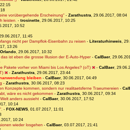
 22:15
:18
st eine vorübergehende Erscheinung"
-
Zarathustra
,
29.06.2017, 08:04
h leisten.
-
trosinette
,
29.06.2017, 10:25
6.2017, 10:52
29.06.2017, 11:45
anfangs nicht per Dampflok-Eisenbahn zu reisen
-
Literaturhinweis
,
29.
17, 13:26
Orlando
,
29.06.2017, 10:32
das ist eben die grosse Illusion der E-Auto-Hyper
-
CalBaer
,
29.06.20
0
ie Pakete vorher von Miami bis Los Angeles? (oT)
-
CalBaer
,
29.06.
T)
-
Zarathustra
,
29.06.2017, 23:44
henanwendung bleiben
-
CalBaer
,
30.06.2017, 04:49
ig
-
Zarathustra
,
30.06.2017, 08:23
ren Konzepte kommen, sondern nur realitaetsferne Traeumereien
-
Cal
abt, wäre es nicht gekommen
-
Zarathustra
,
30.06.2017, 09:34
 Welt anders aussieht
-
CalBaer
,
30.06.2017, 17:52
017, 10:14
".
-
FOX-NEWS
,
01.07.2017, 11:01
3
.2017, 10:24
sionen wieder losgehen
-
CalBaer
,
03.07.2017, 21:41