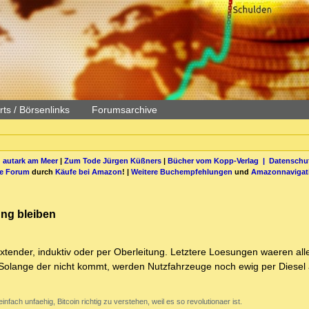
ts / Börsenlinks
Forumsarchive
 autark am Meer
|
Zum Tode Jürgen Küßners
|
Bücher vom Kopp-Verlag |
Datenschut
be Forum
durch
Käufe bei Amazon
! |
Weitere Buchempfehlungen
und
Amazonnavigat
ung bleiben
tender, induktiv oder per Oberleitung. Letztere Loesungen waeren all
r. Solange der nicht kommt, werden Nutzfahrzeuge noch ewig per Diesel
nfach unfaehig, Bitcoin richtig zu verstehen, weil es so revolutionaer ist.