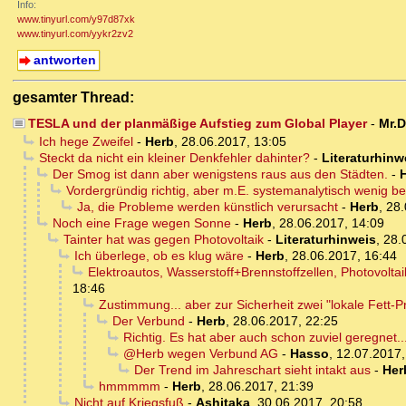
Info:
www.tinyurl.com/y97d87xk
www.tinyurl.com/yykr2zv2
antworten
gesamter Thread:
TESLA und der planmäßige Aufstieg zum Global Player
-
Mr.
Ich hege Zweifel
-
Herb
,
28.06.2017, 13:05
Steckt da nicht ein kleiner Denkfehler dahinter?
-
Literaturhinw
Der Smog ist dann aber wenigstens raus aus den Städten.
-
Vordergründig richtig, aber m.E. systemanalytisch wenig b
Ja, die Probleme werden künstlich verursacht
-
Herb
,
28.
Noch eine Frage wegen Sonne
-
Herb
,
28.06.2017, 14:09
Tainter hat was gegen Photovoltaik
-
Literaturhinweis
,
28.
Ich überlege, ob es klug wäre
-
Herb
,
28.06.2017, 16:44
Elektroautos, Wasserstoff+Brennstoffzellen, Photovolt
18:46
Zustimmung... aber zur Sicherheit zwei "lokale Fett-Pr
Der Verbund
-
Herb
,
28.06.2017, 22:25
Richtig. Es hat aber auch schon zuviel geregnet
@Herb wegen Verbund AG
-
Hasso
,
12.07.2017,
Der Trend im Jahreschart sieht intakt aus
-
Her
hmmmmm
-
Herb
,
28.06.2017, 21:39
Nicht auf Kriegsfuß
-
Ashitaka
,
30.06.2017, 20:58