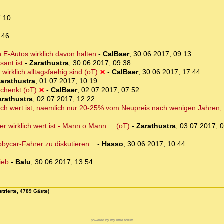
7
7:10
:46
 E-Autos wirklich davon halten
-
CalBaer
,
30.06.2017, 09:13
sant ist
-
Zarathustra
,
30.06.2017, 09:38
wirklich alltagsfaehig sind (oT)
-
CalBaer
,
30.06.2017, 17:44
arathustra
,
01.07.2017, 10:19
chenkt (oT)
-
CalBaer
,
02.07.2017, 07:52
arathustra
,
02.07.2017, 12:22
klich wert ist, naemlich nur 20-25% vom Neupreis nach wenigen Jahren,
r wirklich wert ist - Mann o Mann ... (oT)
-
Zarathustra
,
03.07.2017, 
ycar-Fahrer zu diskutieren...
-
Hasso
,
30.06.2017, 10:44
ieb
-
Balu
,
30.06.2017, 13:54
strierte, 4789 Gäste)
powered by my little forum