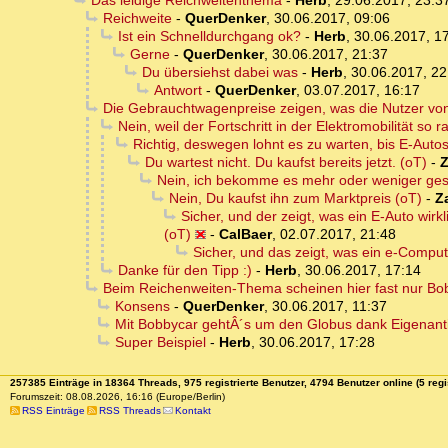
Das leidige Reichweitenthema
-
Herb
,
29.06.2017, 23:3
Reichweite
-
QuerDenker
,
30.06.2017, 09:06
Ist ein Schnelldurchgang ok?
-
Herb
,
30.06.2017, 1
Gerne
-
QuerDenker
,
30.06.2017, 21:37
Du übersiehst dabei was
-
Herb
,
30.06.2017, 22
Antwort
-
QuerDenker
,
03.07.2017, 16:17
Die Gebrauchtwagenpreise zeigen, was die Nutzer von
Nein, weil der Fortschritt in der Elektromobilität so ra
Richtig, deswegen lohnt es zu warten, bis E-Autos 
Du wartest nicht. Du kaufst bereits jetzt. (oT)
-
Z
Nein, ich bekomme es mehr oder weniger ges
Nein, Du kaufst ihn zum Marktpreis (oT)
-
Z
Sicher, und der zeigt, was ein E-Auto wir
(oT)
-
CalBaer
,
02.07.2017, 21:48
Sicher, und das zeigt, was ein e-Compute
Danke für den Tipp :)
-
Herb
,
30.06.2017, 17:14
Beim Reichenweiten-Thema scheinen hier fast nur Bobb
Konsens
-
QuerDenker
,
30.06.2017, 11:37
Mit Bobbycar gehtÂ´s um den Globus dank Eigenant
Super Beispiel
-
Herb
,
30.06.2017, 17:28
257385 Einträge in 18364 Threads, 975 registrierte Benutzer, 4794 Benutzer online (5 regi
Forumszeit: 08.08.2026, 16:16 (Europe/Berlin)
RSS Einträge
RSS Threads
Kontakt