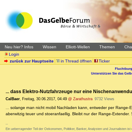
Neu hier? Infos
Wissen
Elliott-Wellen
Themen
Char
Login
zurück zur Hauptseite
in Thread öffnen
Ticker
Fluchtburg
Unterstützen Sie das Gel
... dass Elektro-Nutzfahrzeuge nur eine Nischenanwend
CalBaer
,
Freitag, 30.06.2017, 04:49
@ Zarathustra
9732 Views
... solange man nicht mobil Nachladen kann, entweder per Range-Ex
aberwitzig teuer und stoeranfaellig. Bleibt nur der Range-Extende
--
Ein ueberragender Teil der Oekonomen, Politiker, Banker, Analysten und Journalisten ist ei