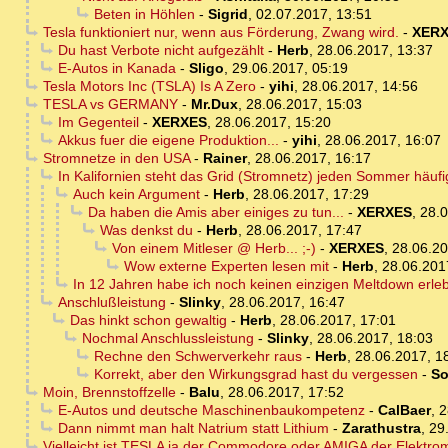
Beten in Höhlen
-
Sigrid
,
02.07.2017, 13:51
Tesla funktioniert nur, wenn aus Förderung, Zwang wird.
-
XER
Du hast Verbote nicht aufgezählt
-
Herb
,
28.06.2017, 13:37
E-Autos in Kanada
-
Sligo
,
29.06.2017, 05:19
Tesla Motors Inc (TSLA) Is A Zero
-
yihi
,
28.06.2017, 14:56
TESLA vs GERMANY
-
Mr.Dux
,
28.06.2017, 15:03
Im Gegenteil
-
XERXES
,
28.06.2017, 15:20
Akkus fuer die eigene Produktion...
-
yihi
,
28.06.2017, 16:07
Stromnetze in den USA
-
Rainer
,
28.06.2017, 16:17
In Kalifornien steht das Grid (Stromnetz) jeden Sommer häuf
Auch kein Argument
-
Herb
,
28.06.2017, 17:29
Da haben die Amis aber einiges zu tun...
-
XERXES
,
28.0
Was denkst du
-
Herb
,
28.06.2017, 17:47
Von einem Mitleser @ Herb... ;-)
-
XERXES
,
28.06.20
Wow externe Experten lesen mit
-
Herb
,
28.06.201
In 12 Jahren habe ich noch keinen einzigen Meltdown erleb
Anschlußleistung
-
Slinky
,
28.06.2017, 16:47
Das hinkt schon gewaltig
-
Herb
,
28.06.2017, 17:01
Nochmal Anschlussleistung
-
Slinky
,
28.06.2017, 18:03
Rechne den Schwerverkehr raus
-
Herb
,
28.06.2017, 1
Korrekt, aber den Wirkungsgrad hast du vergessen
-
So
Moin, Brennstoffzelle
-
Balu
,
28.06.2017, 17:52
E-Autos und deutsche Maschinenbaukompetenz
-
CalBaer
,
2
Dann nimmt man halt Natrium statt Lithium
-
Zarathustra
,
29
Vielleicht ist TESLA ja der Commodore oder AMIGA der Elektromob