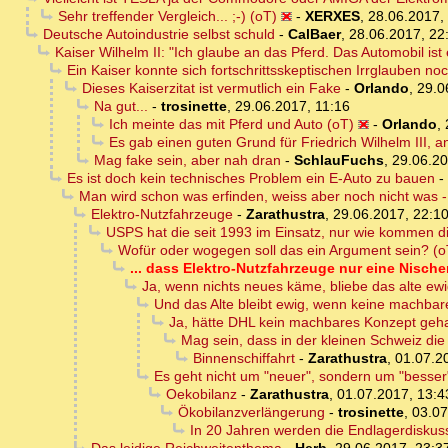
Sehr treffender Vergleich... ;-) (oT)
-
XERXES
,
28.06.2017,
Deutsche Autoindustrie selbst schuld
-
CalBaer
,
28.06.2017, 22
Kaiser Wilhelm II: "Ich glaube an das Pferd. Das Automobil i
Ein Kaiser konnte sich fortschrittsskeptischen Irrglauben noc
Dieses Kaiserzitat ist vermutlich ein Fake
-
Orlando
,
29.0
Na gut...
-
trosinette
,
29.06.2017, 11:16
Ich meinte das mit Pferd und Auto (oT)
-
Orlando
,
Es gab einen guten Grund für Friedrich Wilhelm III, 
Mag fake sein, aber nah dran
-
SchlauFuchs
,
29.06.20
Es ist doch kein technisches Problem ein E-Auto zu bauen
-
Man wird schon was erfinden, weiss aber noch nicht was - 
Elektro-Nutzfahrzeuge
-
Zarathustra
,
29.06.2017, 22:1
USPS hat die seit 1993 im Einsatz, nur wie kommen d
Wofür oder wogegen soll das ein Argument sein? (o
... dass Elektro-Nutzfahrzeuge nur eine Nisc
Ja, wenn nichts neues käme, bliebe das alte ew
Und das Alte bleibt ewig, wenn keine machba
Ja, hätte DHL kein machbares Konzept geh
Mag sein, dass in der kleinen Schweiz die
Binnenschiffahrt
-
Zarathustra
,
01.07.2
Es geht nicht um "neuer", sondern um "besser
Oekobilanz
-
Zarathustra
,
01.07.2017, 13:4
Ökobilanzverlängerung
-
trosinette
,
03.07
In 20 Jahren werden die Endlagerdiskus