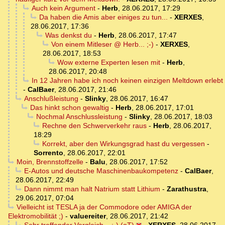
Auch kein Argument
-
Herb
,
28.06.2017, 17:29
Da haben die Amis aber einiges zu tun...
-
XERXES
,
28.06.2017, 17:36
Was denkst du
-
Herb
,
28.06.2017, 17:47
Von einem Mitleser @ Herb... ;-)
-
XERXES
,
28.06.2017, 18:53
Wow externe Experten lesen mit
-
Herb
,
28.06.2017, 20:48
In 12 Jahren habe ich noch keinen einzigen Meltdown erlebt
-
CalBaer
,
28.06.2017, 21:46
Anschlußleistung
-
Slinky
,
28.06.2017, 16:47
Das hinkt schon gewaltig
-
Herb
,
28.06.2017, 17:01
Nochmal Anschlussleistung
-
Slinky
,
28.06.2017, 18:03
Rechne den Schwerverkehr raus
-
Herb
,
28.06.2017,
18:29
Korrekt, aber den Wirkungsgrad hast du vergessen
-
Sorrento
,
28.06.2017, 22:01
Moin, Brennstoffzelle
-
Balu
,
28.06.2017, 17:52
E-Autos und deutsche Maschinenbaukompetenz
-
CalBaer
,
28.06.2017, 22:49
Dann nimmt man halt Natrium statt Lithium
-
Zarathustra
,
29.06.2017, 07:04
Vielleicht ist TESLA ja der Commodore oder AMIGA der
Elektromobilität ;)
-
valuereiter
,
28.06.2017, 21:42