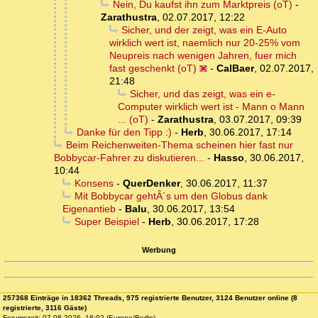
Nein, Du kaufst ihn zum Marktpreis (oT)
-
Zarathustra
,
02.07.2017, 12:22
Sicher, und der zeigt, was ein E-Auto
wirklich wert ist, naemlich nur 20-25% vom
Neupreis nach wenigen Jahren, fuer mich
fast geschenkt (oT)
-
CalBaer
,
02.07.2017,
21:48
Sicher, und das zeigt, was ein e-
Computer wirklich wert ist - Mann o Mann
... (oT)
-
Zarathustra
,
03.07.2017, 09:39
Danke für den Tipp :)
-
Herb
,
30.06.2017, 17:14
Beim Reichenweiten-Thema scheinen hier fast nur
Bobbycar-Fahrer zu diskutieren...
-
Hasso
,
30.06.2017,
10:44
Konsens
-
QuerDenker
,
30.06.2017, 11:37
Mit Bobbycar gehtÂ´s um den Globus dank
Eigenantieb
-
Balu
,
30.06.2017, 13:54
Super Beispiel
-
Herb
,
30.06.2017, 17:28
Werbung
257368 Einträge in 18362 Threads, 975 registrierte Benutzer, 3124 Benutzer online (8
registrierte, 3116 Gäste)
Forumszeit: 07.08.2026, 18:02 (Europe/Berlin)