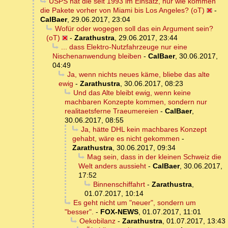
USPS hat die seit 1993 im Einsatz, nur wie kommen
die Pakete vorher von Miami bis Los Angeles? (oT)
-
CalBaer
,
29.06.2017, 23:04
Wofür oder wogegen soll das ein Argument sein?
(oT)
-
Zarathustra
,
29.06.2017, 23:44
... dass Elektro-Nutzfahrzeuge nur eine
Nischenanwendung bleiben
-
CalBaer
,
30.06.2017,
04:49
Ja, wenn nichts neues käme, bliebe das alte
ewig
-
Zarathustra
,
30.06.2017, 08:23
Und das Alte bleibt ewig, wenn keine
machbaren Konzepte kommen, sondern nur
realitaetsferne Traeumereien
-
CalBaer
,
30.06.2017, 08:55
Ja, hätte DHL kein machbares Konzept
gehabt, wäre es nicht gekommen
-
Zarathustra
,
30.06.2017, 09:34
Mag sein, dass in der kleinen Schweiz die
Welt anders aussieht
-
CalBaer
,
30.06.2017,
17:52
Binnenschiffahrt
-
Zarathustra
,
01.07.2017, 10:14
Es geht nicht um "neuer", sondern um
"besser".
-
FOX-NEWS
,
01.07.2017, 11:01
Oekobilanz
-
Zarathustra
,
01.07.2017, 13:43