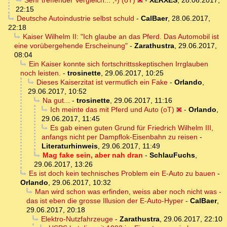
Sehr treffender Vergleich... ;-) (oT)
-
XERXES
,
28.06.2017,
22:15
Deutsche Autoindustrie selbst schuld
-
CalBaer
,
28.06.2017,
22:18
Kaiser Wilhelm II: "Ich glaube an das Pferd. Das Automobil ist
eine vorübergehende Erscheinung"
-
Zarathustra
,
29.06.2017,
08:04
Ein Kaiser konnte sich fortschrittsskeptischen Irrglauben
noch leisten.
-
trosinette
,
29.06.2017, 10:25
Dieses Kaiserzitat ist vermutlich ein Fake
-
Orlando
,
29.06.2017, 10:52
Na gut...
-
trosinette
,
29.06.2017, 11:16
Ich meinte das mit Pferd und Auto (oT)
-
Orlando
,
29.06.2017, 11:45
Es gab einen guten Grund für Friedrich Wilhelm III,
anfangs nicht per Dampflok-Eisenbahn zu reisen
-
Literaturhinweis
,
29.06.2017, 11:49
Mag fake sein, aber nah dran
-
SchlauFuchs
,
29.06.2017, 13:26
Es ist doch kein technisches Problem ein E-Auto zu bauen
-
Orlando
,
29.06.2017, 10:32
Man wird schon was erfinden, weiss aber noch nicht was -
das ist eben die grosse Illusion der E-Auto-Hyper
-
CalBaer
,
29.06.2017, 20:18
Elektro-Nutzfahrzeuge
-
Zarathustra
,
29.06.2017, 22:10