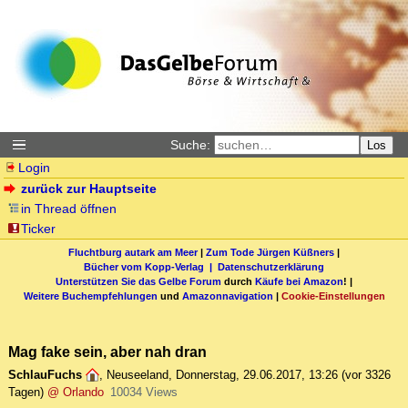
Suche:
Los
Login
zurück zur Hauptseite
in Thread öffnen
Ticker
Fluchtburg autark am Meer
|
Zum Tode Jürgen Küßners
|
Bücher vom Kopp-Verlag |
Datenschutzerklärung
Unterstützen Sie das Gelbe Forum
durch
Käufe bei Amazon
! |
Weitere Buchempfehlungen
und
Amazonnavigation
|
Cookie-Einstellungen
Mag fake sein, aber nah dran
SchlauFuchs
,
Neuseeland
,
Donnerstag, 29.06.2017, 13:26
(vor 3326
Tagen)
@ Orlando
10034 Views