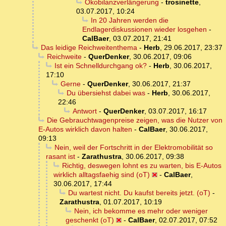
Ökobilanzverlängerung
-
trosinette
,
03.07.2017, 10:24
In 20 Jahren werden die
Endlagerdiskussionen wieder losgehen
-
CalBaer
,
03.07.2017, 21:41
Das leidige Reichweitenthema
-
Herb
,
29.06.2017, 23:37
Reichweite
-
QuerDenker
,
30.06.2017, 09:06
Ist ein Schnelldurchgang ok?
-
Herb
,
30.06.2017,
17:10
Gerne
-
QuerDenker
,
30.06.2017, 21:37
Du übersiehst dabei was
-
Herb
,
30.06.2017,
22:46
Antwort
-
QuerDenker
,
03.07.2017, 16:17
Die Gebrauchtwagenpreise zeigen, was die Nutzer von
E-Autos wirklich davon halten
-
CalBaer
,
30.06.2017,
09:13
Nein, weil der Fortschritt in der Elektromobilität so
rasant ist
-
Zarathustra
,
30.06.2017, 09:38
Richtig, deswegen lohnt es zu warten, bis E-Autos
wirklich alltagsfaehig sind (oT)
-
CalBaer
,
30.06.2017, 17:44
Du wartest nicht. Du kaufst bereits jetzt. (oT)
-
Zarathustra
,
01.07.2017, 10:19
Nein, ich bekomme es mehr oder weniger
geschenkt (oT)
-
CalBaer
,
02.07.2017, 07:52