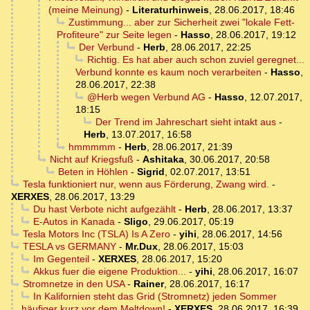
(meine Meinung)
-
Literaturhinweis
,
28.06.2017, 18:46
Zustimmung... aber zur Sicherheit zwei "lokale Fett-
Profiteure" zur Seite legen
-
Hasso
,
28.06.2017, 19:12
Der Verbund
-
Herb
,
28.06.2017, 22:25
Richtig. Es hat aber auch schon zuviel geregnet...
Verbund konnte es kaum noch verarbeiten
-
Hasso
,
28.06.2017, 22:38
@Herb wegen Verbund AG
-
Hasso
,
12.07.2017,
18:15
Der Trend im Jahreschart sieht intakt aus
-
Herb
,
13.07.2017, 16:58
hmmmmm
-
Herb
,
28.06.2017, 21:39
Nicht auf Kriegsfuß
-
Ashitaka
,
30.06.2017, 20:58
Beten in Höhlen
-
Sigrid
,
02.07.2017, 13:51
Tesla funktioniert nur, wenn aus Förderung, Zwang wird.
-
XERXES
,
28.06.2017, 13:29
Du hast Verbote nicht aufgezählt
-
Herb
,
28.06.2017, 13:37
E-Autos in Kanada
-
Sligo
,
29.06.2017, 05:19
Tesla Motors Inc (TSLA) Is A Zero
-
yihi
,
28.06.2017, 14:56
TESLA vs GERMANY
-
Mr.Dux
,
28.06.2017, 15:03
Im Gegenteil
-
XERXES
,
28.06.2017, 15:20
Akkus fuer die eigene Produktion...
-
yihi
,
28.06.2017, 16:07
Stromnetze in den USA
-
Rainer
,
28.06.2017, 16:17
In Kalifornien steht das Grid (Stromnetz) jeden Sommer
häufiger kurz vor dem Meltdown!
-
XERXES
,
28.06.2017, 16:39