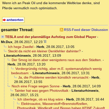
Wenn ich an Peak Oil und die kommende Weltkrise denke, sind
Pferde vermutlich noch optimistisch.
antworten
gesamter Thread:
RSS-Feed dieser Diskussion
TESLA und der planmäßige Aufstieg zum Global Player
-
Mr.Dux
,
28.06.2017, 12:23
Ich hege Zweifel
-
Herb
,
28.06.2017, 13:05
Steckt da nicht ein kleiner Denkfehler dahinter?
-
Literaturhinweis
,
28.06.2017, 13:09
Der Smog ist dann aber wenigstens raus aus den Städten.
-
Herb
,
28.06.2017, 13:20
Vordergründig richtig, aber m.E. systemanalytisch wenig
bedeutsam:
-
Literaturhinweis
,
28.06.2017, 13:31
Ja, die Probleme werden künstlich verursacht
-
Herb
,
28.06.2017, 13:55
Noch eine Frage wegen Sonne
-
Herb
,
28.06.2017, 14:09
Tainter hat was gegen Photovoltaik
-
Literaturhinweis
,
28.06.2017, 15:21
Ich überlege, ob es klug wäre
-
Herb
,
28.06.2017, 16:44
Elektroautos, Wasserstoff+Brennstoffzellen,
Photovoltaik, Windkraft und Biogas haben KEINE Zukunft