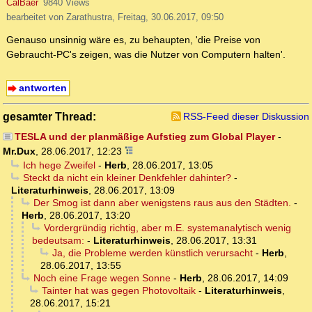
CalBaer
9840 Views
bearbeitet von Zarathustra, Freitag, 30.06.2017, 09:50
Genauso unsinnig wäre es, zu behaupten, 'die Preise von
Gebraucht-PC's zeigen, was die Nutzer von Computern halten'.
antworten
gesamter Thread:
RSS-Feed dieser Diskussion
TESLA und der planmäßige Aufstieg zum Global Player
-
Mr.Dux
,
28.06.2017, 12:23
Ich hege Zweifel
-
Herb
,
28.06.2017, 13:05
Steckt da nicht ein kleiner Denkfehler dahinter?
-
Literaturhinweis
,
28.06.2017, 13:09
Der Smog ist dann aber wenigstens raus aus den Städten.
-
Herb
,
28.06.2017, 13:20
Vordergründig richtig, aber m.E. systemanalytisch wenig
bedeutsam:
-
Literaturhinweis
,
28.06.2017, 13:31
Ja, die Probleme werden künstlich verursacht
-
Herb
,
28.06.2017, 13:55
Noch eine Frage wegen Sonne
-
Herb
,
28.06.2017, 14:09
Tainter hat was gegen Photovoltaik
-
Literaturhinweis
,
28.06.2017, 15:21