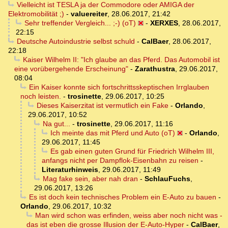
Vielleicht ist TESLA ja der Commodore oder AMIGA der
Elektromobilität ;)
-
valuereiter
,
28.06.2017, 21:42
Sehr treffender Vergleich... ;-) (oT)
-
XERXES
,
28.06.2017,
22:15
Deutsche Autoindustrie selbst schuld
-
CalBaer
,
28.06.2017,
22:18
Kaiser Wilhelm II: "Ich glaube an das Pferd. Das Automobil ist
eine vorübergehende Erscheinung"
-
Zarathustra
,
29.06.2017,
08:04
Ein Kaiser konnte sich fortschrittsskeptischen Irrglauben
noch leisten.
-
trosinette
,
29.06.2017, 10:25
Dieses Kaiserzitat ist vermutlich ein Fake
-
Orlando
,
29.06.2017, 10:52
Na gut...
-
trosinette
,
29.06.2017, 11:16
Ich meinte das mit Pferd und Auto (oT)
-
Orlando
,
29.06.2017, 11:45
Es gab einen guten Grund für Friedrich Wilhelm III,
anfangs nicht per Dampflok-Eisenbahn zu reisen
-
Literaturhinweis
,
29.06.2017, 11:49
Mag fake sein, aber nah dran
-
SchlauFuchs
,
29.06.2017, 13:26
Es ist doch kein technisches Problem ein E-Auto zu bauen
-
Orlando
,
29.06.2017, 10:32
Man wird schon was erfinden, weiss aber noch nicht was -
das ist eben die grosse Illusion der E-Auto-Hyper
-
CalBaer
,