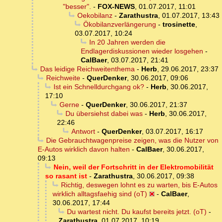
"besser".
-
FOX-NEWS
,
01.07.2017, 11:01
Oekobilanz
-
Zarathustra
,
01.07.2017, 13:43
Ökobilanzverlängerung
-
trosinette
,
03.07.2017, 10:24
In 20 Jahren werden die
Endlagerdiskussionen wieder losgehen
-
CalBaer
,
03.07.2017, 21:41
Das leidige Reichweitenthema
-
Herb
,
29.06.2017, 23:37
Reichweite
-
QuerDenker
,
30.06.2017, 09:06
Ist ein Schnelldurchgang ok?
-
Herb
,
30.06.2017,
17:10
Gerne
-
QuerDenker
,
30.06.2017, 21:37
Du übersiehst dabei was
-
Herb
,
30.06.2017,
22:46
Antwort
-
QuerDenker
,
03.07.2017, 16:17
Die Gebrauchtwagenpreise zeigen, was die Nutzer von
E-Autos wirklich davon halten
-
CalBaer
,
30.06.2017,
09:13
Nein, weil der Fortschritt in der Elektromobilität
so rasant ist
-
Zarathustra
,
30.06.2017, 09:38
Richtig, deswegen lohnt es zu warten, bis E-Autos
wirklich alltagsfaehig sind (oT)
-
CalBaer
,
30.06.2017, 17:44
Du wartest nicht. Du kaufst bereits jetzt. (oT)
-
Zarathustra
,
01.07.2017, 10:19