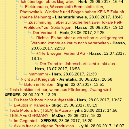
Ich überlege, ob es klug wäre
-
Herb
,
28.06.2017, 16:44
Elektroautos, Wasserstoff+Brennstoffzellen,
Photovoltaik, Windkraft und Biogas haben KEINE Zukunft
(meine Meinung)
-
Literaturhinweis
,
28.06.2017, 18:46
Zustimmung... aber zur Sicherheit zwei "lokale Fett-
Profiteure" zur Seite legen
-
Hasso
,
28.06.2017, 19:12
Der Verbund
-
Herb
,
28.06.2017, 22:25
Richtig. Es hat aber auch schon zuviel geregnet...
Verbund konnte es kaum noch verarbeiten
-
Hasso
,
28.06.2017, 22:38
@Herb wegen Verbund AG
-
Hasso
,
12.07.2017,
18:15
Der Trend im Jahreschart sieht intakt aus
-
Herb
,
13.07.2017, 16:58
hmmmmm
-
Herb
,
28.06.2017, 21:39
Nicht auf Kriegsfuß
-
Ashitaka
,
30.06.2017, 20:58
Beten in Höhlen
-
Sigrid
,
02.07.2017, 13:51
Tesla funktioniert nur, wenn aus Förderung, Zwang wird.
-
XERXES
,
28.06.2017, 13:29
Du hast Verbote nicht aufgezählt
-
Herb
,
28.06.2017, 13:37
E-Autos in Kanada
-
Sligo
,
29.06.2017, 05:19
Tesla Motors Inc (TSLA) Is A Zero
-
yihi
,
28.06.2017, 14:56
TESLA vs GERMANY
-
Mr.Dux
,
28.06.2017, 15:03
Im Gegenteil
-
XERXES
,
28.06.2017, 15:20
Akkus fuer die eigene Produktion...
-
yihi
,
28.06.2017, 16:07