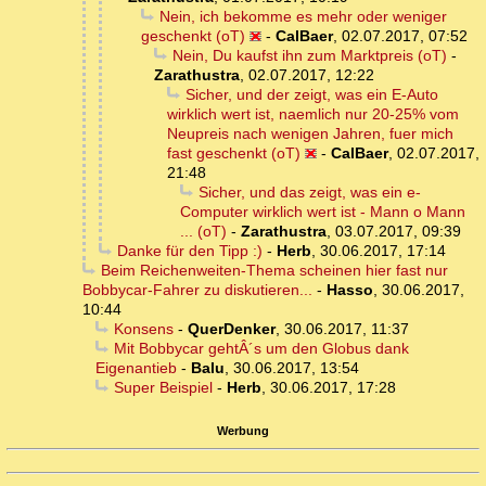
Nein, ich bekomme es mehr oder weniger
geschenkt (oT)
-
CalBaer
,
02.07.2017, 07:52
Nein, Du kaufst ihn zum Marktpreis (oT)
-
Zarathustra
,
02.07.2017, 12:22
Sicher, und der zeigt, was ein E-Auto
wirklich wert ist, naemlich nur 20-25% vom
Neupreis nach wenigen Jahren, fuer mich
fast geschenkt (oT)
-
CalBaer
,
02.07.2017,
21:48
Sicher, und das zeigt, was ein e-
Computer wirklich wert ist - Mann o Mann
... (oT)
-
Zarathustra
,
03.07.2017, 09:39
Danke für den Tipp :)
-
Herb
,
30.06.2017, 17:14
Beim Reichenweiten-Thema scheinen hier fast nur
Bobbycar-Fahrer zu diskutieren...
-
Hasso
,
30.06.2017,
10:44
Konsens
-
QuerDenker
,
30.06.2017, 11:37
Mit Bobbycar gehtÂ´s um den Globus dank
Eigenantieb
-
Balu
,
30.06.2017, 13:54
Super Beispiel
-
Herb
,
30.06.2017, 17:28
Werbung