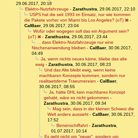
29.06.2017, 20:18
Elektro-Nutzfahrzeuge
-
Zarathustra
,
29.06.2017, 22:10
USPS hat die seit 1993 im Einsatz, nur wie kommen
die Pakete vorher von Miami bis Los Angeles? (oT)
-
CalBaer
,
29.06.2017, 23:04
Wofür oder wogegen soll das ein Argument sein?
(oT)
-
Zarathustra
,
29.06.2017, 23:44
... dass Elektro-Nutzfahrzeuge nur eine
Nischenanwendung bleiben
-
CalBaer
,
30.06.2017,
04:49
Ja, wenn nichts neues käme, bliebe das alte
ewig
-
Zarathustra
,
30.06.2017, 08:23
Und das Alte bleibt ewig, wenn keine
machbaren Konzepte kommen, sondern nur
realitaetsferne Traeumereien
-
CalBaer
,
30.06.2017, 08:55
Ja, hätte DHL kein machbares Konzept
gehabt, wäre es nicht gekommen
-
Zarathustra
,
30.06.2017, 09:34
Mag sein, dass in der kleinen Schweiz die
Welt anders aussieht
-
CalBaer
,
30.06.2017,
17:52
Binnenschiffahrt
-
Zarathustra
,
01.07.2017, 10:14
Es geht nicht um "neuer", sondern um