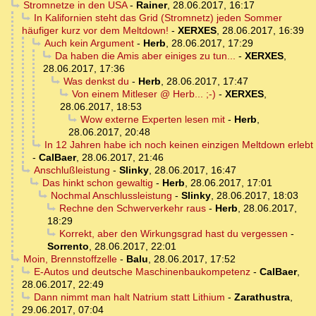
Stromnetze in den USA
-
Rainer
,
28.06.2017, 16:17
In Kalifornien steht das Grid (Stromnetz) jeden Sommer
häufiger kurz vor dem Meltdown!
-
XERXES
,
28.06.2017, 16:39
Auch kein Argument
-
Herb
,
28.06.2017, 17:29
Da haben die Amis aber einiges zu tun...
-
XERXES
,
28.06.2017, 17:36
Was denkst du
-
Herb
,
28.06.2017, 17:47
Von einem Mitleser @ Herb... ;-)
-
XERXES
,
28.06.2017, 18:53
Wow externe Experten lesen mit
-
Herb
,
28.06.2017, 20:48
In 12 Jahren habe ich noch keinen einzigen Meltdown erlebt
-
CalBaer
,
28.06.2017, 21:46
Anschlußleistung
-
Slinky
,
28.06.2017, 16:47
Das hinkt schon gewaltig
-
Herb
,
28.06.2017, 17:01
Nochmal Anschlussleistung
-
Slinky
,
28.06.2017, 18:03
Rechne den Schwerverkehr raus
-
Herb
,
28.06.2017,
18:29
Korrekt, aber den Wirkungsgrad hast du vergessen
-
Sorrento
,
28.06.2017, 22:01
Moin, Brennstoffzelle
-
Balu
,
28.06.2017, 17:52
E-Autos und deutsche Maschinenbaukompetenz
-
CalBaer
,
28.06.2017, 22:49
Dann nimmt man halt Natrium statt Lithium
-
Zarathustra
,
29.06.2017, 07:04