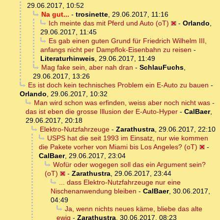
29.06.2017, 10:52
Na gut...
-
trosinette
,
29.06.2017, 11:16
Ich meinte das mit Pferd und Auto (oT)
-
Orlando
,
29.06.2017, 11:45
Es gab einen guten Grund für Friedrich Wilhelm III,
anfangs nicht per Dampflok-Eisenbahn zu reisen
-
Literaturhinweis
,
29.06.2017, 11:49
Mag fake sein, aber nah dran
-
SchlauFuchs
,
29.06.2017, 13:26
Es ist doch kein technisches Problem ein E-Auto zu bauen
-
Orlando
,
29.06.2017, 10:32
Man wird schon was erfinden, weiss aber noch nicht was -
das ist eben die grosse Illusion der E-Auto-Hyper
-
CalBaer
,
29.06.2017, 20:18
Elektro-Nutzfahrzeuge
-
Zarathustra
,
29.06.2017, 22:10
USPS hat die seit 1993 im Einsatz, nur wie kommen
die Pakete vorher von Miami bis Los Angeles? (oT)
-
CalBaer
,
29.06.2017, 23:04
Wofür oder wogegen soll das ein Argument sein?
(oT)
-
Zarathustra
,
29.06.2017, 23:44
... dass Elektro-Nutzfahrzeuge nur eine
Nischenanwendung bleiben
-
CalBaer
,
30.06.2017,
04:49
Ja, wenn nichts neues käme, bliebe das alte
ewig
-
Zarathustra
,
30.06.2017, 08:23