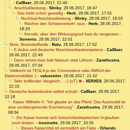
-
CalBaer
,
28.06.2017, 21:46
Anschlußleistung
-
Slinky
,
28.06.2017, 16:47
Das hinkt schon gewaltig
-
Herb
,
28.06.2017, 17:01
Nochmal Anschlussleistung
-
Slinky
,
28.06.2017, 18:03
Rechne den Schwerverkehr raus
-
Herb
,
28.06.2017,
18:29
Korrekt, aber den Wirkungsgrad hast du vergessen
-
Sorrento
,
28.06.2017, 22:01
Moin, Brennstoffzelle
-
Balu
,
28.06.2017, 17:52
E-Autos und deutsche Maschinenbaukompetenz
-
CalBaer
,
28.06.2017, 22:49
Dann nimmt man halt Natrium statt Lithium
-
Zarathustra
,
29.06.2017, 07:04
Vielleicht ist TESLA ja der Commodore oder AMIGA der
Elektromobilität ;)
-
valuereiter
,
28.06.2017, 21:42
Sehr treffender Vergleich... ;-) (oT)
-
XERXES
,
28.06.2017,
22:15
Deutsche Autoindustrie selbst schuld
-
CalBaer
,
28.06.2017,
22:18
Kaiser Wilhelm II: "Ich glaube an das Pferd. Das Automobil ist
eine vorübergehende Erscheinung"
-
Zarathustra
,
29.06.2017,
08:04
Ein Kaiser konnte sich fortschrittsskeptischen Irrglauben
noch leisten.
-
trosinette
,
29.06.2017, 10:25
Dieses Kaiserzitat ist vermutlich ein Fake
-
Orlando
,