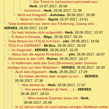
Der Trend im Jahreschart sieht intakt aus
-
Herb
,
13.07.2017, 16:58
hmmmmm
-
Herb
,
28.06.2017, 21:39
Nicht auf Kriegsfuß
-
Ashitaka
,
30.06.2017, 20:58
Beten in Höhlen
-
Sigrid
,
02.07.2017, 13:51
Tesla funktioniert nur, wenn aus Förderung, Zwang wird.
-
XERXES
,
28.06.2017, 13:29
Du hast Verbote nicht aufgezählt
-
Herb
,
28.06.2017, 13:37
E-Autos in Kanada
-
Sligo
,
29.06.2017, 05:19
Tesla Motors Inc (TSLA) Is A Zero
-
yihi
,
28.06.2017, 14:56
TESLA vs GERMANY
-
Mr.Dux
,
28.06.2017, 15:03
Im Gegenteil
-
XERXES
,
28.06.2017, 15:20
Akkus fuer die eigene Produktion...
-
yihi
,
28.06.2017, 16:07
Stromnetze in den USA
-
Rainer
,
28.06.2017, 16:17
In Kalifornien steht das Grid (Stromnetz) jeden Sommer
häufiger kurz vor dem Meltdown!
-
XERXES
,
28.06.2017, 16:39
Auch kein Argument
-
Herb
,
28.06.2017, 17:29
Da haben die Amis aber einiges zu tun...
-
XERXES
,
28.06.2017, 17:36
Was denkst du
-
Herb
,
28.06.2017, 17:47
Von einem Mitleser @ Herb... ;-)
-
XERXES
,
28.06.2017, 18:53
Wow externe Experten lesen mit
-
Herb
,
28.06.2017, 20:48
In 12 Jahren habe ich noch keinen einzigen Meltdown erlebt