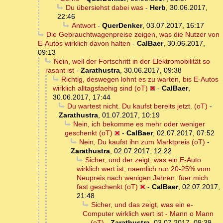
Du übersiehst dabei was
-
Herb
,
30.06.2017,
22:46
Antwort
-
QuerDenker
,
03.07.2017, 16:17
Die Gebrauchtwagenpreise zeigen, was die Nutzer von
E-Autos wirklich davon halten
-
CalBaer
,
30.06.2017,
09:13
Nein, weil der Fortschritt in der Elektromobilität so
rasant ist
-
Zarathustra
,
30.06.2017, 09:38
Richtig, deswegen lohnt es zu warten, bis E-Autos
wirklich alltagsfaehig sind (oT)
-
CalBaer
,
30.06.2017, 17:44
Du wartest nicht. Du kaufst bereits jetzt. (oT)
-
Zarathustra
,
01.07.2017, 10:19
Nein, ich bekomme es mehr oder weniger
geschenkt (oT)
-
CalBaer
,
02.07.2017, 07:52
Nein, Du kaufst ihn zum Marktpreis (oT)
-
Zarathustra
,
02.07.2017, 12:22
Sicher, und der zeigt, was ein E-Auto
wirklich wert ist, naemlich nur 20-25% vom
Neupreis nach wenigen Jahren, fuer mich
fast geschenkt (oT)
-
CalBaer
,
02.07.2017,
21:48
Sicher, und das zeigt, was ein e-
Computer wirklich wert ist - Mann o Mann
... (oT)
-
Zarathustra
,
03.07.2017, 09:39