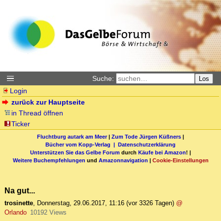
Suche:
Los
Login
zurück zur Hauptseite
in Thread öffnen
Ticker
Fluchtburg autark am Meer
|
Zum Tode Jürgen Küßners
|
Bücher vom Kopp-Verlag |
Datenschutzerklärung
Unterstützen Sie das Gelbe Forum
durch
Käufe bei Amazon
! |
Weitere Buchempfehlungen
und
Amazonnavigation
|
Cookie-Einstellungen
Na gut...
trosinette
,
Donnerstag, 29.06.2017, 11:16
(vor 3326 Tagen)
@
Orlando
10192 Views