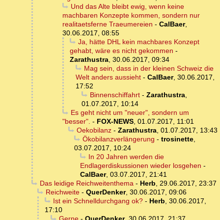
Und das Alte bleibt ewig, wenn keine
machbaren Konzepte kommen, sondern nur
realitaetsferne Traeumereien
-
CalBaer
,
30.06.2017, 08:55
Ja, hätte DHL kein machbares Konzept
gehabt, wäre es nicht gekommen
-
Zarathustra
,
30.06.2017, 09:34
Mag sein, dass in der kleinen Schweiz die
Welt anders aussieht
-
CalBaer
,
30.06.2017,
17:52
Binnenschiffahrt
-
Zarathustra
,
01.07.2017, 10:14
Es geht nicht um "neuer", sondern um
"besser".
-
FOX-NEWS
,
01.07.2017, 11:01
Oekobilanz
-
Zarathustra
,
01.07.2017, 13:43
Ökobilanzverlängerung
-
trosinette
,
03.07.2017, 10:24
In 20 Jahren werden die
Endlagerdiskussionen wieder losgehen
-
CalBaer
,
03.07.2017, 21:41
Das leidige Reichweitenthema
-
Herb
,
29.06.2017, 23:37
Reichweite
-
QuerDenker
,
30.06.2017, 09:06
Ist ein Schnelldurchgang ok?
-
Herb
,
30.06.2017,
17:10
Gerne
-
QuerDenker
,
30.06.2017, 21:37