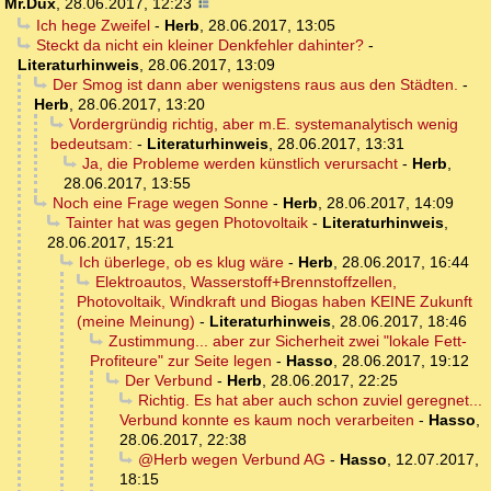
Mr.Dux
,
28.06.2017, 12:23
Ich hege Zweifel
-
Herb
,
28.06.2017, 13:05
Steckt da nicht ein kleiner Denkfehler dahinter?
-
Literaturhinweis
,
28.06.2017, 13:09
Der Smog ist dann aber wenigstens raus aus den Städten.
-
Herb
,
28.06.2017, 13:20
Vordergründig richtig, aber m.E. systemanalytisch wenig
bedeutsam:
-
Literaturhinweis
,
28.06.2017, 13:31
Ja, die Probleme werden künstlich verursacht
-
Herb
,
28.06.2017, 13:55
Noch eine Frage wegen Sonne
-
Herb
,
28.06.2017, 14:09
Tainter hat was gegen Photovoltaik
-
Literaturhinweis
,
28.06.2017, 15:21
Ich überlege, ob es klug wäre
-
Herb
,
28.06.2017, 16:44
Elektroautos, Wasserstoff+Brennstoffzellen,
Photovoltaik, Windkraft und Biogas haben KEINE Zukunft
(meine Meinung)
-
Literaturhinweis
,
28.06.2017, 18:46
Zustimmung... aber zur Sicherheit zwei "lokale Fett-
Profiteure" zur Seite legen
-
Hasso
,
28.06.2017, 19:12
Der Verbund
-
Herb
,
28.06.2017, 22:25
Richtig. Es hat aber auch schon zuviel geregnet...
Verbund konnte es kaum noch verarbeiten
-
Hasso
,
28.06.2017, 22:38
@Herb wegen Verbund AG
-
Hasso
,
12.07.2017,
18:15