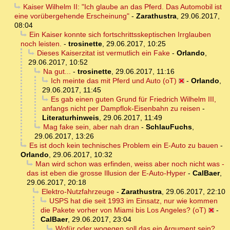
Kaiser Wilhelm II: "Ich glaube an das Pferd. Das Automobil ist
eine vorübergehende Erscheinung"
-
Zarathustra
,
29.06.2017,
08:04
Ein Kaiser konnte sich fortschrittsskeptischen Irrglauben
noch leisten.
-
trosinette
,
29.06.2017, 10:25
Dieses Kaiserzitat ist vermutlich ein Fake
-
Orlando
,
29.06.2017, 10:52
Na gut...
-
trosinette
,
29.06.2017, 11:16
Ich meinte das mit Pferd und Auto (oT)
-
Orlando
,
29.06.2017, 11:45
Es gab einen guten Grund für Friedrich Wilhelm III,
anfangs nicht per Dampflok-Eisenbahn zu reisen
-
Literaturhinweis
,
29.06.2017, 11:49
Mag fake sein, aber nah dran
-
SchlauFuchs
,
29.06.2017, 13:26
Es ist doch kein technisches Problem ein E-Auto zu bauen
-
Orlando
,
29.06.2017, 10:32
Man wird schon was erfinden, weiss aber noch nicht was -
das ist eben die grosse Illusion der E-Auto-Hyper
-
CalBaer
,
29.06.2017, 20:18
Elektro-Nutzfahrzeuge
-
Zarathustra
,
29.06.2017, 22:10
USPS hat die seit 1993 im Einsatz, nur wie kommen
die Pakete vorher von Miami bis Los Angeles? (oT)
-
CalBaer
,
29.06.2017, 23:04
Wofür oder wogegen soll das ein Argument sein?