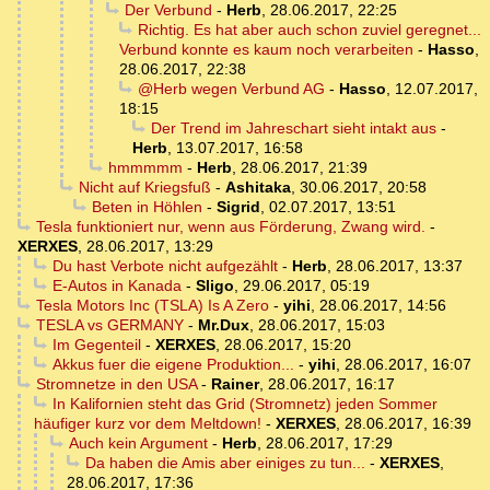
Der Verbund
-
Herb
,
28.06.2017, 22:25
Richtig. Es hat aber auch schon zuviel geregnet...
Verbund konnte es kaum noch verarbeiten
-
Hasso
,
28.06.2017, 22:38
@Herb wegen Verbund AG
-
Hasso
,
12.07.2017,
18:15
Der Trend im Jahreschart sieht intakt aus
-
Herb
,
13.07.2017, 16:58
hmmmmm
-
Herb
,
28.06.2017, 21:39
Nicht auf Kriegsfuß
-
Ashitaka
,
30.06.2017, 20:58
Beten in Höhlen
-
Sigrid
,
02.07.2017, 13:51
Tesla funktioniert nur, wenn aus Förderung, Zwang wird.
-
XERXES
,
28.06.2017, 13:29
Du hast Verbote nicht aufgezählt
-
Herb
,
28.06.2017, 13:37
E-Autos in Kanada
-
Sligo
,
29.06.2017, 05:19
Tesla Motors Inc (TSLA) Is A Zero
-
yihi
,
28.06.2017, 14:56
TESLA vs GERMANY
-
Mr.Dux
,
28.06.2017, 15:03
Im Gegenteil
-
XERXES
,
28.06.2017, 15:20
Akkus fuer die eigene Produktion...
-
yihi
,
28.06.2017, 16:07
Stromnetze in den USA
-
Rainer
,
28.06.2017, 16:17
In Kalifornien steht das Grid (Stromnetz) jeden Sommer
häufiger kurz vor dem Meltdown!
-
XERXES
,
28.06.2017, 16:39
Auch kein Argument
-
Herb
,
28.06.2017, 17:29
Da haben die Amis aber einiges zu tun...
-
XERXES
,
28.06.2017, 17:36