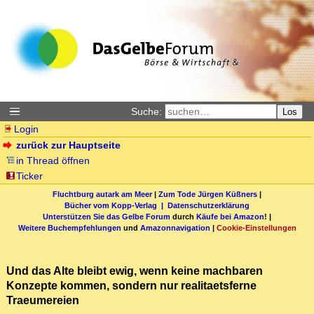
Suche:
Los
Login
zurück zur Hauptseite
in Thread öffnen
Ticker
Fluchtburg autark am Meer
|
Zum Tode Jürgen Küßners
|
Bücher vom Kopp-Verlag |
Datenschutzerklärung
Unterstützen Sie das Gelbe Forum
durch
Käufe bei Amazon
! |
Weitere Buchempfehlungen
und
Amazonnavigation
|
Cookie-Einstellungen
Und das Alte bleibt ewig, wenn keine machbaren
Konzepte kommen, sondern nur realitaetsferne
Traeumereien