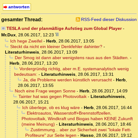
antworten
gesamter Thread:
RSS-Feed dieser Diskussion
TESLA und der planmäßige Aufstieg zum Global Player
-
Mr.Dux
,
28.06.2017, 12:23
Ich hege Zweifel
-
Herb
,
28.06.2017, 13:05
Steckt da nicht ein kleiner Denkfehler dahinter?
-
Literaturhinweis
,
28.06.2017, 13:09
Der Smog ist dann aber wenigstens raus aus den Städten.
-
Herb
,
28.06.2017, 13:20
Vordergründig richtig, aber m.E. systemanalytisch wenig
bedeutsam:
-
Literaturhinweis
,
28.06.2017, 13:31
Ja, die Probleme werden künstlich verursacht
-
Herb
,
28.06.2017, 13:55
Noch eine Frage wegen Sonne
-
Herb
,
28.06.2017, 14:09
Tainter hat was gegen Photovoltaik
-
Literaturhinweis
,
28.06.2017, 15:21
Ich überlege, ob es klug wäre
-
Herb
,
28.06.2017, 16:44
Elektroautos, Wasserstoff+Brennstoffzellen,
Photovoltaik, Windkraft und Biogas haben KEINE Zukunft
(meine Meinung)
-
Literaturhinweis
,
28.06.2017, 18:46
Zustimmung... aber zur Sicherheit zwei "lokale Fett-
Profiteure" zur Seite legen
-
Hasso
,
28.06.2017, 19:12