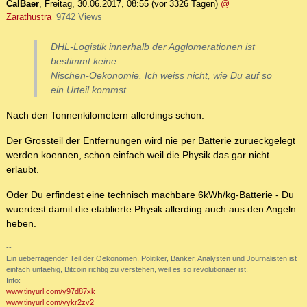
CalBaer
,
Freitag, 30.06.2017, 08:55
(vor 3326 Tagen)
@
Zarathustra
9742 Views
DHL-Logistik innerhalb der Agglomerationen ist
bestimmt keine
Nischen-Oekonomie. Ich weiss nicht, wie Du auf so
ein Urteil kommst.
Nach den Tonnenkilometern allerdings schon.
Der Grossteil der Entfernungen wird nie per Batterie zurueckgelegt
werden koennen, schon einfach weil die Physik das gar nicht
erlaubt.
Oder Du erfindest eine technisch machbare 6kWh/kg-Batterie - Du
wuerdest damit die etablierte Physik allerding auch aus den Angeln
heben.
--
Ein ueberragender Teil der Oekonomen, Politiker, Banker, Analysten und Journalisten ist
einfach unfaehig, Bitcoin richtig zu verstehen, weil es so revolutionaer ist.
Info:
www.tinyurl.com/y97d87xk
www.tinyurl.com/yykr2zv2