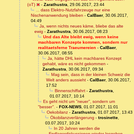
(oT)
-
Zarathustra
,
29.06.2017, 23:44
... dass Elektro-Nutzfahrzeuge nur eine
Nischenanwendung bleiben
-
CalBaer
,
30.06.2017,
04:49
Ja, wenn nichts neues käme, bliebe das alte
ewig
-
Zarathustra
,
30.06.2017, 08:23
Und das Alte bleibt ewig, wenn keine
machbaren Konzepte kommen, sondern nur
realitaetsferne Traeumereien
-
CalBaer
,
30.06.2017, 08:55
Ja, hätte DHL kein machbares Konzept
gehabt, wäre es nicht gekommen
-
Zarathustra
,
30.06.2017, 09:34
Mag sein, dass in der kleinen Schweiz die
Welt anders aussieht
-
CalBaer
,
30.06.2017,
17:52
Binnenschiffahrt
-
Zarathustra
,
01.07.2017, 10:14
Es geht nicht um "neuer", sondern um
"besser".
-
FOX-NEWS
,
01.07.2017, 11:01
Oekobilanz
-
Zarathustra
,
01.07.2017, 13:43
Ökobilanzverlängerung
-
trosinette
,
03.07.2017, 10:24
In 20 Jahren werden die
Endlagerdiskussionen wieder losgehen
-