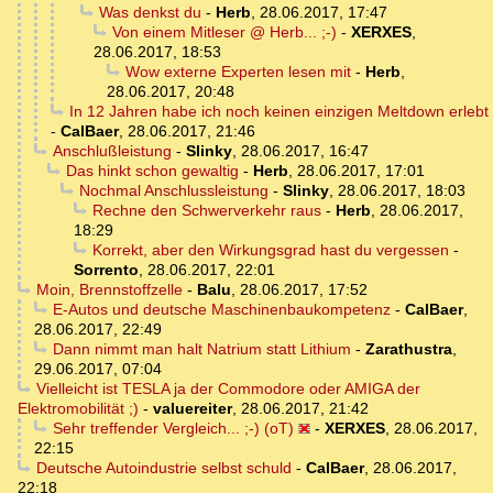
Was denkst du
-
Herb
,
28.06.2017, 17:47
Von einem Mitleser @ Herb... ;-)
-
XERXES
,
28.06.2017, 18:53
Wow externe Experten lesen mit
-
Herb
,
28.06.2017, 20:48
In 12 Jahren habe ich noch keinen einzigen Meltdown erlebt
-
CalBaer
,
28.06.2017, 21:46
Anschlußleistung
-
Slinky
,
28.06.2017, 16:47
Das hinkt schon gewaltig
-
Herb
,
28.06.2017, 17:01
Nochmal Anschlussleistung
-
Slinky
,
28.06.2017, 18:03
Rechne den Schwerverkehr raus
-
Herb
,
28.06.2017,
18:29
Korrekt, aber den Wirkungsgrad hast du vergessen
-
Sorrento
,
28.06.2017, 22:01
Moin, Brennstoffzelle
-
Balu
,
28.06.2017, 17:52
E-Autos und deutsche Maschinenbaukompetenz
-
CalBaer
,
28.06.2017, 22:49
Dann nimmt man halt Natrium statt Lithium
-
Zarathustra
,
29.06.2017, 07:04
Vielleicht ist TESLA ja der Commodore oder AMIGA der
Elektromobilität ;)
-
valuereiter
,
28.06.2017, 21:42
Sehr treffender Vergleich... ;-) (oT)
-
XERXES
,
28.06.2017,
22:15
Deutsche Autoindustrie selbst schuld
-
CalBaer
,
28.06.2017,
22:18