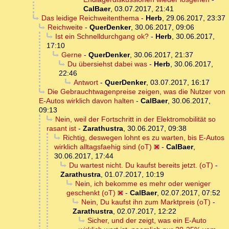
CalBaer
,
03.07.2017, 21:41
Das leidige Reichweitenthema
-
Herb
,
29.06.2017, 23:37
Reichweite
-
QuerDenker
,
30.06.2017, 09:06
Ist ein Schnelldurchgang ok?
-
Herb
,
30.06.2017,
17:10
Gerne
-
QuerDenker
,
30.06.2017, 21:37
Du übersiehst dabei was
-
Herb
,
30.06.2017,
22:46
Antwort
-
QuerDenker
,
03.07.2017, 16:17
Die Gebrauchtwagenpreise zeigen, was die Nutzer von
E-Autos wirklich davon halten
-
CalBaer
,
30.06.2017,
09:13
Nein, weil der Fortschritt in der Elektromobilität so
rasant ist
-
Zarathustra
,
30.06.2017, 09:38
Richtig, deswegen lohnt es zu warten, bis E-Autos
wirklich alltagsfaehig sind (oT)
-
CalBaer
,
30.06.2017, 17:44
Du wartest nicht. Du kaufst bereits jetzt. (oT)
-
Zarathustra
,
01.07.2017, 10:19
Nein, ich bekomme es mehr oder weniger
geschenkt (oT)
-
CalBaer
,
02.07.2017, 07:52
Nein, Du kaufst ihn zum Marktpreis (oT)
-
Zarathustra
,
02.07.2017, 12:22
Sicher, und der zeigt, was ein E-Auto