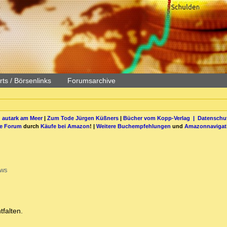
ts / Börsenlinks
Forumsarchive
 autark am Meer
|
Zum Tode Jürgen Küßners
|
Bücher vom Kopp-Verlag |
Datenschut
be Forum
durch
Käufe bei Amazon
! |
Weitere Buchempfehlungen
und
Amazonnavigat
ews
tfalten.