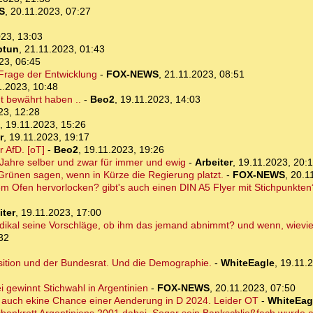
S
,
20.11.2023, 07:27
23, 13:03
ptun
,
21.11.2023, 01:43
23, 06:45
 Frage der Entwicklung
-
FOX-NEWS
,
21.11.2023, 08:51
1.2023, 10:48
ht bewährt haben ..
-
Beo2
,
19.11.2023, 14:03
23, 12:28
,
19.11.2023, 15:26
r
,
19.11.2023, 19:17
r AfD. [oT]
-
Beo2
,
19.11.2023, 19:26
 Jahre selber und zwar für immer und ewig
-
Arbeiter
,
19.11.2023, 20:
Grünen sagen, wenn in Kürze die Regierung platzt.
-
FOX-NEWS
,
20.1
em Ofen hervorlocken? gibt's auch einen DIN A5 Flyer mit Stichpunkte
iter
,
19.11.2023, 17:00
radikal seine Vorschläge, ob ihm das jemand abnimmt? und wenn, wievie
32
osition und der Bundesrat. Und die Demographie.
-
WhiteEagle
,
19.11.
i gewinnt Stichwahl in Argentinien
-
FOX-NEWS
,
20.11.2023, 07:50
 auch ekine Chance einer Aenderung in D 2024. Leider OT
-
WhiteEag