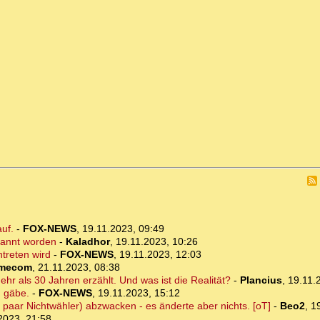
auf.
-
FOX-NEWS
,
19.11.2023, 09:49
enannt worden
-
Kaladhor
,
19.11.2023, 10:26
ntreten wird
-
FOX-NEWS
,
19.11.2023, 12:03
imecom
,
21.11.2023, 08:38
r als 30 Jahren erzählt. Und was ist die Realität?
-
Plancius
,
19.11.
g gäbe.
-
FOX-NEWS
,
19.11.2023, 15:12
paar Nichtwähler) abzwacken - es änderte aber nichts. [oT]
-
Beo2
,
1
2023, 21:58