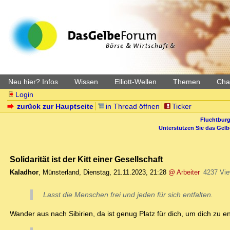
Neu hier? Infos
Wissen
Elliott-Wellen
Themen
Char
Login
zurück zur Hauptseite
in Thread öffnen
Ticker
Fluchtburg
Unterstützen Sie das Gel
Solidarität ist der Kitt einer Gesellschaft
Kaladhor
,
Münsterland
,
Dienstag, 21.11.2023, 21:28
@ Arbeiter
4237 Vi
Lasst die Menschen frei und jeden für sich entfalten.
Wander aus nach Sibirien, da ist genug Platz für dich, um dich zu en