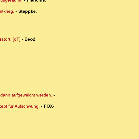
 ausgeräumt.
-
Plancius
,
ltkrieg.
-
Steppke
,
stört. [oT]
-
Beo2
,
e dann aufgeweicht werden.
-
zept für Aufschwung.
-
FOX-