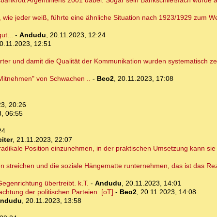
tsbankrott Argentiniens 2001 dabei. Sogar sein Bankschließfach wurde
, wie jeder weiß, führte eine ähnliche Situation nach 1923/1929 zum We
ut...
-
Andudu
,
20.11.2023, 12:24
0.11.2023, 12:51
ter und damit die Qualität der Kommunikation wurden systematisch zer
 "Mitnehmen" von Schwachen ..
-
Beo2
,
20.11.2023, 17:08
3, 20:26
, 06:55
24
iter
,
21.11.2023, 22:07
e radikale Position einzunehmen, in der praktischen Umsetzung kann si
n streichen und die soziale Hängematte runternehmen, das ist das Re
egenrichtung übertreibt. k.T.
-
Andudu
,
20.11.2023, 14:01
chtung der politischen Parteien. [oT]
-
Beo2
,
20.11.2023, 14:08
ndudu
,
20.11.2023, 13:58