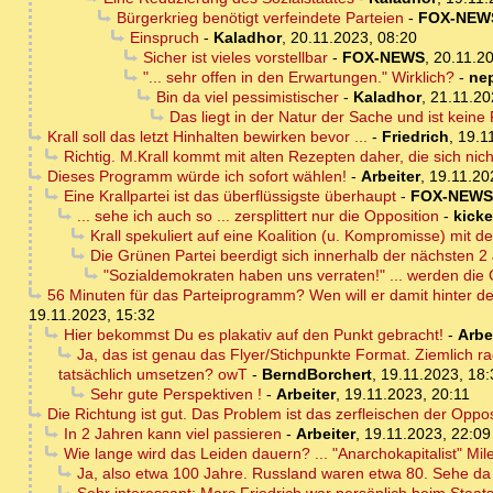
Bürgerkrieg benötigt verfeindete Parteien
-
FOX-NEW
Einspruch
-
Kaladhor
,
20.11.2023, 08:20
Sicher ist vieles vorstellbar
-
FOX-NEWS
,
20.11.20
"... sehr offen in den Erwartungen." Wirklich?
-
ne
Bin da viel pessimistischer
-
Kaladhor
,
21.11.20
Das liegt in der Natur der Sache und ist keine
Krall soll das letzt Hinhalten bewirken bevor ...
-
Friedrich
,
19.1
Richtig. M.Krall kommt mit alten Rezepten daher, die sich nic
Dieses Programm würde ich sofort wählen!
-
Arbeiter
,
19.11.20
Eine Krallpartei ist das überflüssigste überhaupt
-
FOX-NEWS
... sehe ich auch so ... zersplittert nur die Opposition
-
kicke
Krall spekuliert auf eine Koalition (u. Kompromisse) mit de
Die Grünen Partei beerdigt sich innerhalb der nächsten 2
"Sozialdemokraten haben uns verraten!" ... werden die 
56 Minuten für das Parteiprogramm? Wen will er damit hinter d
19.11.2023, 15:32
Hier bekommst Du es plakativ auf den Punkt gebracht!
-
Arbe
Ja, das ist genau das Flyer/Stichpunkte Format. Ziemlich 
tatsächlich umsetzen? owT
-
BerndBorchert
,
19.11.2023, 18:
Sehr gute Perspektiven !
-
Arbeiter
,
19.11.2023, 20:11
Die Richtung ist gut. Das Problem ist das zerfleischen der Opp
In 2 Jahren kann viel passieren
-
Arbeiter
,
19.11.2023, 22:09
Wie lange wird das Leiden dauern? ... "Anarchokapitalist" Mile
Ja, also etwa 100 Jahre. Russland waren etwa 80. Sehe da