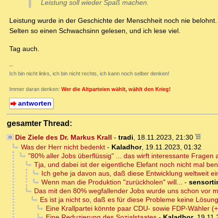
Leistung soll wieder Spaß machen.
Leistung wurde in der Geschichte der Menschheit noch nie belohnt.
Selten so einen Schwachsinn gelesen, und ich lese viel.
Tag auch.
--
Ich bin nicht links, ich bin nicht rechts, ich kann noch selber denken!
Immer daran denken:
Wer die Altparteien wählt, wählt den Krieg!
antworten
gesamter Thread:
Die Ziele des Dr. Markus Krall
-
tradi
,
18.11.2023, 21:30
Was der Herr nicht bedenkt
-
Kaladhor
,
19.11.2023, 01:32
"80% aller Jobs überflüssig" ... das wirft interessante Fragen 
Tja, und dabei ist der eigentliche Elefant noch nicht mal b
Ich gehe ja davon aus, daß diese Entwicklung weltweit ei
Wenn man die Produktion "zurückholen" will...
-
sensort
Das mit den 80% wegfallender Jobs wurde uns schon vor meh
Es ist ja nicht so, daß es für diese Probleme keine Lösun
Eine Krallpartei könnte paar CDU- sowie FDP-Wähler (+ 
Eine Reduzierung des Sozialstaates
-
Kaladhor
,
19.11.