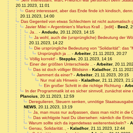
Sehr interessant: Marc Friedrich war persönlich beim Staa
20.11.2023, 11:01
Ganz interessant, aber das Ende finde ich kindisch, denn
20.11.2023, 14:00
Das Gegenteil von etwas Schlechtem ist nicht automatisch g
Javier Milei = Argentinien's Markus Krall .. [edit]
-
Beo2
,
2
Ja...
-
Andudu
,
20.11.2023, 14:15
Ja wohl, auch die (ursprüngliche) Bedeutung der Wör
20.11.2023, 14:22
Die ursprüngliche Bedeutung von "Solidarität": das
Ursprünglich ja ...
-
Arbeiter
,
21.11.2023, 20:27
Völlig korrekt!
-
Steppke
,
20.11.2023, 14:16
Einer der größten Unterschiede ..
-
Arbeiter
,
20.11.202
Das ist doch völliger Blödsinn
-
Kaladhor
,
21.11.2023
Jammert da einer?
-
Arbeiter
,
21.11.2023, 20:15
Nur mal als Hinweis
-
Kaladhor
,
21.11.2023, 21:
Ein großer Schritt in die richtige Richtung
-
Arbe
In der Programmatik ist es sicher sinnvoll, zunächst ein
Plancius
,
20.11.2023, 12:59
Deregulieren, Steuern senken, unnötige Staatsausgabe
NEWS
,
20.11.2023, 13:19
Ja, man muss nur aufpassen, dass man nicht in die G
Das wichtigste hast Du übersehen: nämlich die Entma
Warum sollte sich da irgendetwas weiterentwickeln?
-
A
Genau, Solidarität..,
-
Kaladhor
,
21.11.2023, 12:44