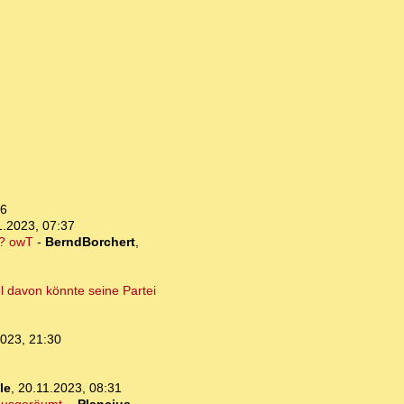
16
1.2023, 07:37
n? owT
-
BerndBorchert
,
l davon könnte seine Partei
2023, 21:30
le
,
20.11.2023, 08:31