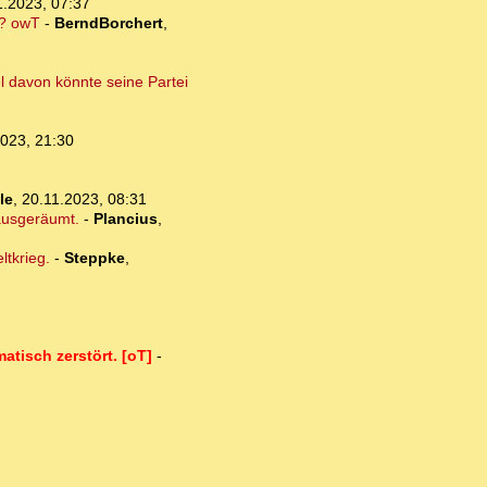
1.2023, 07:37
n? owT
-
BerndBorchert
,
l davon könnte seine Partei
2023, 21:30
le
,
20.11.2023, 08:31
 ausgeräumt.
-
Plancius
,
ltkrieg.
-
Steppke
,
tisch zerstört. [oT]
-