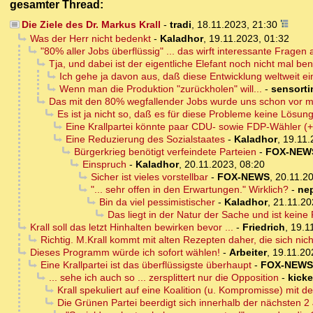
gesamter Thread:
Die Ziele des Dr. Markus Krall
-
tradi
,
18.11.2023, 21:30
Was der Herr nicht bedenkt
-
Kaladhor
,
19.11.2023, 01:32
"80% aller Jobs überflüssig" ... das wirft interessante Fragen 
Tja, und dabei ist der eigentliche Elefant noch nicht mal b
Ich gehe ja davon aus, daß diese Entwicklung weltweit ei
Wenn man die Produktion "zurückholen" will...
-
sensort
Das mit den 80% wegfallender Jobs wurde uns schon vor meh
Es ist ja nicht so, daß es für diese Probleme keine Lösun
Eine Krallpartei könnte paar CDU- sowie FDP-Wähler (+ 
Eine Reduzierung des Sozialstaates
-
Kaladhor
,
19.11.
Bürgerkrieg benötigt verfeindete Parteien
-
FOX-NEW
Einspruch
-
Kaladhor
,
20.11.2023, 08:20
Sicher ist vieles vorstellbar
-
FOX-NEWS
,
20.11.20
"... sehr offen in den Erwartungen." Wirklich?
-
ne
Bin da viel pessimistischer
-
Kaladhor
,
21.11.20
Das liegt in der Natur der Sache und ist keine
Krall soll das letzt Hinhalten bewirken bevor ...
-
Friedrich
,
19.1
Richtig. M.Krall kommt mit alten Rezepten daher, die sich nic
Dieses Programm würde ich sofort wählen!
-
Arbeiter
,
19.11.20
Eine Krallpartei ist das überflüssigste überhaupt
-
FOX-NEWS
... sehe ich auch so ... zersplittert nur die Opposition
-
kicke
Krall spekuliert auf eine Koalition (u. Kompromisse) mit de
Die Grünen Partei beerdigt sich innerhalb der nächsten 2