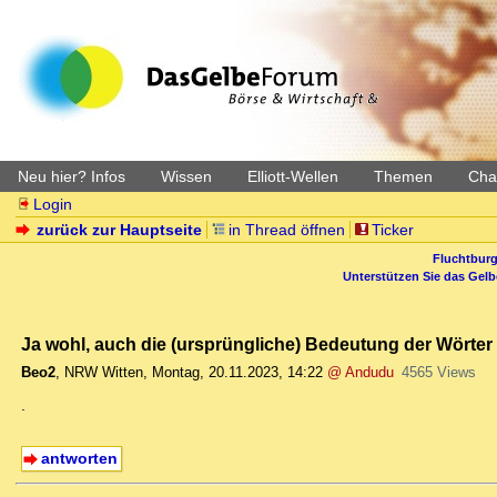
Neu hier? Infos
Wissen
Elliott-Wellen
Themen
Char
Login
zurück zur Hauptseite
in Thread öffnen
Ticker
Fluchtburg
Unterstützen Sie das Gel
Ja wohl, auch die (ursprüngliche) Bedeutung der Wörter 
Beo2
,
NRW Witten
,
Montag, 20.11.2023, 14:22
@ Andudu
4565 Views
.
antworten