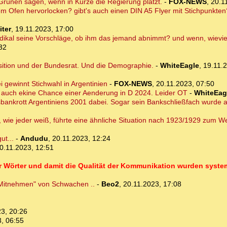
Grünen sagen, wenn in Kürze die Regierung platzt.
-
FOX-NEWS
,
20.1
em Ofen hervorlocken? gibt's auch einen DIN A5 Flyer mit Stichpunkte
iter
,
19.11.2023, 17:00
radikal seine Vorschläge, ob ihm das jemand abnimmt? und wenn, wievie
32
osition und der Bundesrat. Und die Demographie.
-
WhiteEagle
,
19.11.
i gewinnt Stichwahl in Argentinien
-
FOX-NEWS
,
20.11.2023, 07:50
 auch ekine Chance einer Aenderung in D 2024. Leider OT
-
WhiteEag
tsbankrott Argentiniens 2001 dabei. Sogar sein Bankschließfach wurde
, wie jeder weiß, führte eine ähnliche Situation nach 1923/1929 zum We
ut...
-
Andudu
,
20.11.2023, 12:24
0.11.2023, 12:51
 Wörter und damit die Qualität der Kommunikation wurden systema
 "Mitnehmen" von Schwachen ..
-
Beo2
,
20.11.2023, 17:08
3, 20:26
, 06:55