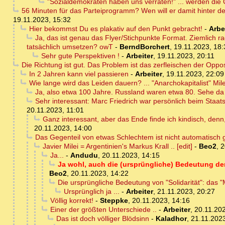
"Sozialdemokraten haben uns verraten!" ... werden die 
56 Minuten für das Parteiprogramm? Wen will er damit hinter d
19.11.2023, 15:32
Hier bekommst Du es plakativ auf den Punkt gebracht!
-
Arbe
Ja, das ist genau das Flyer/Stichpunkte Format. Ziemlich 
tatsächlich umsetzen? owT
-
BerndBorchert
,
19.11.2023, 18:
Sehr gute Perspektiven !
-
Arbeiter
,
19.11.2023, 20:11
Die Richtung ist gut. Das Problem ist das zerfleischen der Opp
In 2 Jahren kann viel passieren
-
Arbeiter
,
19.11.2023, 22:09
Wie lange wird das Leiden dauern? ... "Anarchokapitalist" Mile
Ja, also etwa 100 Jahre. Russland waren etwa 80. Sehe da
Sehr interessant: Marc Friedrich war persönlich beim Staa
20.11.2023, 11:01
Ganz interessant, aber das Ende finde ich kindisch, denn
20.11.2023, 14:00
Das Gegenteil von etwas Schlechtem ist nicht automatisch g
Javier Milei = Argentinien's Markus Krall .. [edit]
-
Beo2
,
2
Ja...
-
Andudu
,
20.11.2023, 14:15
Ja wohl, auch die (ursprüngliche) Bedeutung der
Beo2
,
20.11.2023, 14:22
Die ursprüngliche Bedeutung von "Solidarität": das
Ursprünglich ja ...
-
Arbeiter
,
21.11.2023, 20:27
Völlig korrekt!
-
Steppke
,
20.11.2023, 14:16
Einer der größten Unterschiede ..
-
Arbeiter
,
20.11.202
Das ist doch völliger Blödsinn
-
Kaladhor
,
21.11.2023