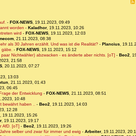
auf.
-
FOX-NEWS
,
19.11.2023, 09:49
enannt worden
-
Kaladhor
,
19.11.2023, 10:26
ntreten wird
-
FOX-NEWS
,
19.11.2023, 12:03
imecom
,
21.11.2023, 08:38
r als 30 Jahren erzählt. Und was ist die Realität?
-
Plancius
,
19.11.
g gäbe.
-
FOX-NEWS
,
19.11.2023, 15:12
paar Nichtwähler) abzwacken - es änderte aber nichts. [oT]
-
Beo2
,
1
2023, 21:58
S
,
20.11.2023, 07:27
23, 13:03
ptun
,
21.11.2023, 01:43
23, 06:45
 Frage der Entwicklung
-
FOX-NEWS
,
21.11.2023, 08:51
1.2023, 10:48
ht bewährt haben ..
-
Beo2
,
19.11.2023, 14:03
23, 12:28
,
19.11.2023, 15:26
r
,
19.11.2023, 19:17
r AfD. [oT]
-
Beo2
,
19.11.2023, 19:26
 Jahre selber und zwar für immer und ewig
-
Arbeiter
,
19.11.2023, 20: