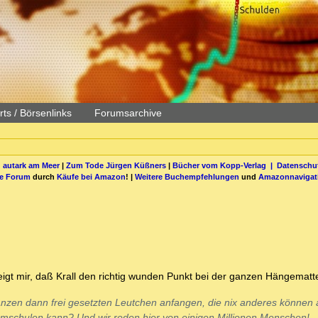
ts / Börsenlinks
Forumsarchive
 autark am Meer
|
Zum Tode Jürgen Küßners
|
Bücher vom Kopp-Verlag |
Datenschut
be Forum
durch
Käufe bei Amazon
! |
Weitere Buchempfehlungen
und
Amazonnavigat
igt mir, daß Krall den richtig wunden Punkt bei der ganzen Hängematte
ganzen dann frei gesetzten Leutchen anfangen, die nix anderes können 
umschulen kann? Und wir reden hier von einigen Millionen Menschen!