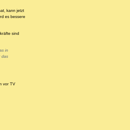
at, kann jetzt
ird es bessere
kräfte sind
as in
r das
m vor TV