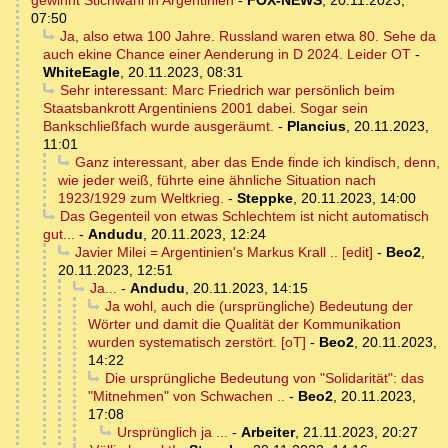
gewinnt Stichwahl in Argentinien
-
FOX-NEWS
,
20.11.2023,
07:50
Ja, also etwa 100 Jahre. Russland waren etwa 80. Sehe da
auch ekine Chance einer Aenderung in D 2024. Leider OT
-
WhiteEagle
,
20.11.2023, 08:31
Sehr interessant: Marc Friedrich war persönlich beim
Staatsbankrott Argentiniens 2001 dabei. Sogar sein
Bankschließfach wurde ausgeräumt.
-
Plancius
,
20.11.2023,
11:01
Ganz interessant, aber das Ende finde ich kindisch, denn,
wie jeder weiß, führte eine ähnliche Situation nach
1923/1929 zum Weltkrieg.
-
Steppke
,
20.11.2023, 14:00
Das Gegenteil von etwas Schlechtem ist nicht automatisch
gut...
-
Andudu
,
20.11.2023, 12:24
Javier Milei = Argentinien's Markus Krall .. [edit]
-
Beo2
,
20.11.2023, 12:51
Ja...
-
Andudu
,
20.11.2023, 14:15
Ja wohl, auch die (ursprüngliche) Bedeutung der
Wörter und damit die Qualität der Kommunikation
wurden systematisch zerstört. [oT]
-
Beo2
,
20.11.2023,
14:22
Die ursprüngliche Bedeutung von "Solidarität": das
"Mitnehmen" von Schwachen ..
-
Beo2
,
20.11.2023,
17:08
Ursprünglich ja ...
-
Arbeiter
,
21.11.2023, 20:27