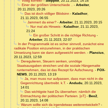
Völlig korrekt!
-
Steppke
,
20.11.2023, 14:16
Einer der größten Unterschiede ..
-
Arbeiter
,
20.11.2023, 20:26
Das ist doch völliger Blödsinn
-
Kaladhor
,
21.11.2023, 06:55
Jammert da einer?
-
Arbeiter
,
21.11.2023, 20:15
Nur mal als Hinweis
-
Kaladhor
,
21.11.2023,
21:24
Ein großer Schritt in die richtige Richtung
-
Arbeiter
,
21.11.2023, 22:07
In der Programmatik ist es sicher sinnvoll, zunächst eine
radikale Position einzunehmen, in der praktischen
Umsetzung kann sie dann aufgeweicht werden.
-
Plancius
,
20.11.2023, 12:59
Deregulieren, Steuern senken, unnötige
Staatsausgaben streichen und die soziale Hängematte
runternehmen, das ist das Rezept für Aufschwung.
-
FOX-
NEWS
,
20.11.2023, 13:19
Ja, man muss nur aufpassen, dass man nicht in die
Gegenrichtung übertreibt. k.T.
-
Andudu
,
20.11.2023,
14:01
Das wichtigste hast Du übersehen: nämlich die
Entmachtung der politischen Parteien. [oT]
-
Beo2
,
20.11.2023, 14:08
Warum sollte sich da irgendetwas weiterentwickeln?
-