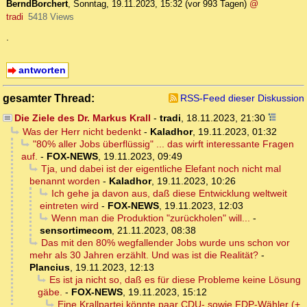
BerndBorchert
,
Sonntag, 19.11.2023, 15:32
(vor 993 Tagen)
@
tradi
5418 Views
.
antworten
gesamter Thread:
RSS-Feed dieser Diskussion
Die Ziele des Dr. Markus Krall
-
tradi
,
18.11.2023, 21:30
Was der Herr nicht bedenkt
-
Kaladhor
,
19.11.2023, 01:32
"80% aller Jobs überflüssig" ... das wirft interessante Fragen
auf.
-
FOX-NEWS
,
19.11.2023, 09:49
Tja, und dabei ist der eigentliche Elefant noch nicht mal
benannt worden
-
Kaladhor
,
19.11.2023, 10:26
Ich gehe ja davon aus, daß diese Entwicklung weltweit
eintreten wird
-
FOX-NEWS
,
19.11.2023, 12:03
Wenn man die Produktion "zurückholen" will...
-
sensortimecom
,
21.11.2023, 08:38
Das mit den 80% wegfallender Jobs wurde uns schon vor
mehr als 30 Jahren erzählt. Und was ist die Realität?
-
Plancius
,
19.11.2023, 12:13
Es ist ja nicht so, daß es für diese Probleme keine Lösung
gäbe.
-
FOX-NEWS
,
19.11.2023, 15:12
Eine Krallpartei könnte paar CDU- sowie FDP-Wähler (+