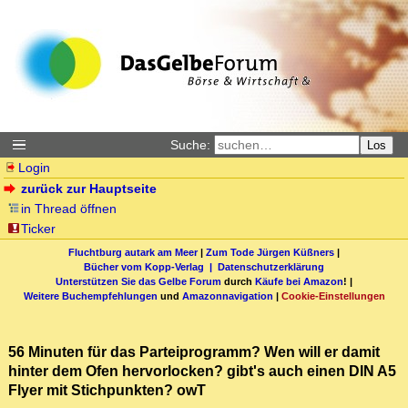
Suche:
Los
Login
zurück zur Hauptseite
in Thread öffnen
Ticker
Fluchtburg autark am Meer
|
Zum Tode Jürgen Küßners
|
Bücher vom Kopp-Verlag |
Datenschutzerklärung
Unterstützen Sie das Gelbe Forum
durch
Käufe bei Amazon
! |
Weitere Buchempfehlungen
und
Amazonnavigation
|
Cookie-Einstellungen
56 Minuten für das Parteiprogramm? Wen will er damit
hinter dem Ofen hervorlocken? gibt's auch einen DIN A5
Flyer mit Stichpunkten? owT