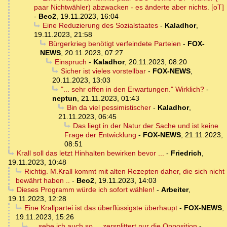
paar Nichtwähler) abzwacken - es änderte aber nichts. [oT]
-
Beo2
,
19.11.2023, 16:04
Eine Reduzierung des Sozialstaates
-
Kaladhor
,
19.11.2023, 21:58
Bürgerkrieg benötigt verfeindete Parteien
-
FOX-
NEWS
,
20.11.2023, 07:27
Einspruch
-
Kaladhor
,
20.11.2023, 08:20
Sicher ist vieles vorstellbar
-
FOX-NEWS
,
20.11.2023, 13:03
"... sehr offen in den Erwartungen." Wirklich?
-
neptun
,
21.11.2023, 01:43
Bin da viel pessimistischer
-
Kaladhor
,
21.11.2023, 06:45
Das liegt in der Natur der Sache und ist keine
Frage der Entwicklung
-
FOX-NEWS
,
21.11.2023,
08:51
Krall soll das letzt Hinhalten bewirken bevor ...
-
Friedrich
,
19.11.2023, 10:48
Richtig. M.Krall kommt mit alten Rezepten daher, die sich nicht
bewährt haben ..
-
Beo2
,
19.11.2023, 14:03
Dieses Programm würde ich sofort wählen!
-
Arbeiter
,
19.11.2023, 12:28
Eine Krallpartei ist das überflüssigste überhaupt
-
FOX-NEWS
,
19.11.2023, 15:26
... sehe ich auch so ... zersplittert nur die Opposition
-