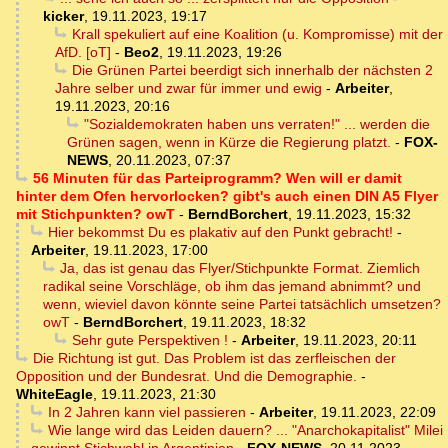
kicker
,
19.11.2023, 19:17
Krall spekuliert auf eine Koalition (u. Kompromisse) mit der
AfD. [oT]
-
Beo2
,
19.11.2023, 19:26
Die Grünen Partei beerdigt sich innerhalb der nächsten 2
Jahre selber und zwar für immer und ewig
-
Arbeiter
,
19.11.2023, 20:16
"Sozialdemokraten haben uns verraten!" ... werden die
Grünen sagen, wenn in Kürze die Regierung platzt.
-
FOX-
NEWS
,
20.11.2023, 07:37
56 Minuten für das Parteiprogramm? Wen will er damit
hinter dem Ofen hervorlocken? gibt's auch einen DIN A5 Flyer
mit Stichpunkten? owT
-
BerndBorchert
,
19.11.2023, 15:32
Hier bekommst Du es plakativ auf den Punkt gebracht!
-
Arbeiter
,
19.11.2023, 17:00
Ja, das ist genau das Flyer/Stichpunkte Format. Ziemlich
radikal seine Vorschläge, ob ihm das jemand abnimmt? und
wenn, wieviel davon könnte seine Partei tatsächlich umsetzen?
owT
-
BerndBorchert
,
19.11.2023, 18:32
Sehr gute Perspektiven !
-
Arbeiter
,
19.11.2023, 20:11
Die Richtung ist gut. Das Problem ist das zerfleischen der
Opposition und der Bundesrat. Und die Demographie.
-
WhiteEagle
,
19.11.2023, 21:30
In 2 Jahren kann viel passieren
-
Arbeiter
,
19.11.2023, 22:09
Wie lange wird das Leiden dauern? ... "Anarchokapitalist" Milei