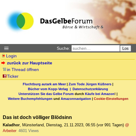
Suche:
Los
Login
zurück zur Hauptseite
in Thread öffnen
Ticker
Fluchtburg autark am Meer
|
Zum Tode Jürgen Küßners
|
Bücher vom Kopp-Verlag |
Datenschutzerklärung
Unterstützen Sie das Gelbe Forum
durch
Käufe bei Amazon
! |
Weitere Buchempfehlungen
und
Amazonnavigation
|
Cookie-Einstellungen
Das ist doch völliger Blödsinn
Kaladhor
,
Münsterland
,
Dienstag, 21.11.2023, 06:55
(vor 991 Tagen)
@
Arbeiter
4601 Views