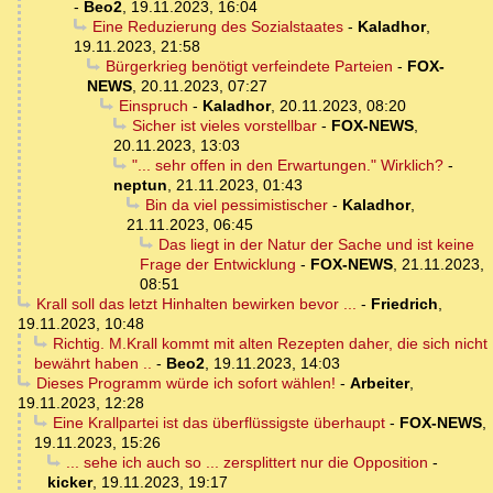
-
Beo2
,
19.11.2023, 16:04
Eine Reduzierung des Sozialstaates
-
Kaladhor
,
19.11.2023, 21:58
Bürgerkrieg benötigt verfeindete Parteien
-
FOX-
NEWS
,
20.11.2023, 07:27
Einspruch
-
Kaladhor
,
20.11.2023, 08:20
Sicher ist vieles vorstellbar
-
FOX-NEWS
,
20.11.2023, 13:03
"... sehr offen in den Erwartungen." Wirklich?
-
neptun
,
21.11.2023, 01:43
Bin da viel pessimistischer
-
Kaladhor
,
21.11.2023, 06:45
Das liegt in der Natur der Sache und ist keine
Frage der Entwicklung
-
FOX-NEWS
,
21.11.2023,
08:51
Krall soll das letzt Hinhalten bewirken bevor ...
-
Friedrich
,
19.11.2023, 10:48
Richtig. M.Krall kommt mit alten Rezepten daher, die sich nicht
bewährt haben ..
-
Beo2
,
19.11.2023, 14:03
Dieses Programm würde ich sofort wählen!
-
Arbeiter
,
19.11.2023, 12:28
Eine Krallpartei ist das überflüssigste überhaupt
-
FOX-NEWS
,
19.11.2023, 15:26
... sehe ich auch so ... zersplittert nur die Opposition
-
kicker
,
19.11.2023, 19:17