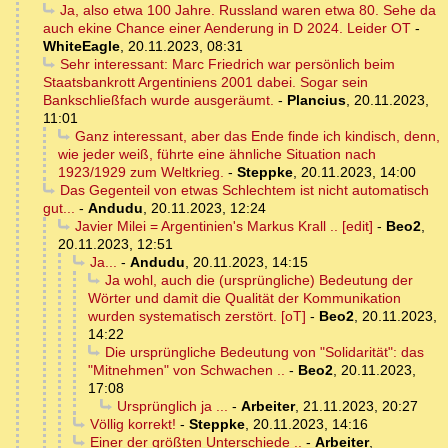
Ja, also etwa 100 Jahre. Russland waren etwa 80. Sehe da
auch ekine Chance einer Aenderung in D 2024. Leider OT
-
WhiteEagle
,
20.11.2023, 08:31
Sehr interessant: Marc Friedrich war persönlich beim
Staatsbankrott Argentiniens 2001 dabei. Sogar sein
Bankschließfach wurde ausgeräumt.
-
Plancius
,
20.11.2023,
11:01
Ganz interessant, aber das Ende finde ich kindisch, denn,
wie jeder weiß, führte eine ähnliche Situation nach
1923/1929 zum Weltkrieg.
-
Steppke
,
20.11.2023, 14:00
Das Gegenteil von etwas Schlechtem ist nicht automatisch
gut...
-
Andudu
,
20.11.2023, 12:24
Javier Milei = Argentinien's Markus Krall .. [edit]
-
Beo2
,
20.11.2023, 12:51
Ja...
-
Andudu
,
20.11.2023, 14:15
Ja wohl, auch die (ursprüngliche) Bedeutung der
Wörter und damit die Qualität der Kommunikation
wurden systematisch zerstört. [oT]
-
Beo2
,
20.11.2023,
14:22
Die ursprüngliche Bedeutung von "Solidarität": das
"Mitnehmen" von Schwachen ..
-
Beo2
,
20.11.2023,
17:08
Ursprünglich ja ...
-
Arbeiter
,
21.11.2023, 20:27
Völlig korrekt!
-
Steppke
,
20.11.2023, 14:16
Einer der größten Unterschiede ..
-
Arbeiter
,