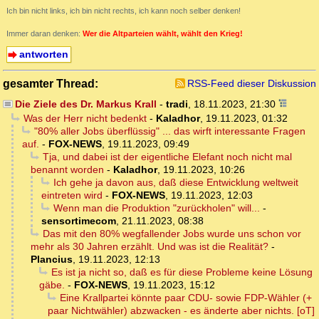
Ich bin nicht links, ich bin nicht rechts, ich kann noch selber denken!
Immer daran denken:
Wer die Altparteien wählt, wählt den Krieg!
antworten
gesamter Thread:
RSS-Feed dieser Diskussion
Die Ziele des Dr. Markus Krall
-
tradi
,
18.11.2023, 21:30
Was der Herr nicht bedenkt
-
Kaladhor
,
19.11.2023, 01:32
"80% aller Jobs überflüssig" ... das wirft interessante Fragen
auf.
-
FOX-NEWS
,
19.11.2023, 09:49
Tja, und dabei ist der eigentliche Elefant noch nicht mal
benannt worden
-
Kaladhor
,
19.11.2023, 10:26
Ich gehe ja davon aus, daß diese Entwicklung weltweit
eintreten wird
-
FOX-NEWS
,
19.11.2023, 12:03
Wenn man die Produktion "zurückholen" will...
-
sensortimecom
,
21.11.2023, 08:38
Das mit den 80% wegfallender Jobs wurde uns schon vor
mehr als 30 Jahren erzählt. Und was ist die Realität?
-
Plancius
,
19.11.2023, 12:13
Es ist ja nicht so, daß es für diese Probleme keine Lösung
gäbe.
-
FOX-NEWS
,
19.11.2023, 15:12
Eine Krallpartei könnte paar CDU- sowie FDP-Wähler (+
paar Nichtwähler) abzwacken - es änderte aber nichts. [oT]