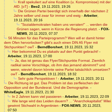
Krall spekuliert auf eine Koalition (u. Kompromisse) mit der
AfD. [oT]
-
Beo2
,
19.11.2023, 19:26
Die Grünen Partei beerdigt sich innerhalb der nächsten 2
Jahre selber und zwar für immer und ewig
-
Arbeiter
,
19.11.2023, 20:16
"Sozialdemokraten haben uns verraten!" ... werden die
Grünen sagen, wenn in Kürze die Regierung platzt.
-
FOX-
NEWS
,
20.11.2023, 07:37
56 Minuten für das Parteiprogramm? Wen will er damit hinter
dem Ofen hervorlocken? gibt's auch einen DIN A5 Flyer mit
Stichpunkten? owT
-
BerndBorchert
,
19.11.2023, 15:32
Hier bekommst Du es plakativ auf den Punkt gebracht!
-
Arbeiter
,
19.11.2023, 17:00
Ja, das ist genau das Flyer/Stichpunkte Format. Ziemlich
radikal seine Vorschläge, ob ihm das jemand abnimmt? und
wenn, wieviel davon könnte seine Partei tatsächlich umsetzen?
owT
-
BerndBorchert
,
19.11.2023, 18:32
Sehr gute Perspektiven !
-
Arbeiter
,
19.11.2023, 20:11
Die Richtung ist gut. Das Problem ist das zerfleischen der
Opposition und der Bundesrat. Und die Demographie.
-
WhiteEagle
,
19.11.2023, 21:30
In 2 Jahren kann viel passieren
-
Arbeiter
,
19.11.2023, 22:09
Wie lange wird das Leiden dauern? ... "Anarchokapitalist" Milei
gewinnt Stichwahl in Argentinien
-
FOX-NEWS
,
20.11.2023,
07:50