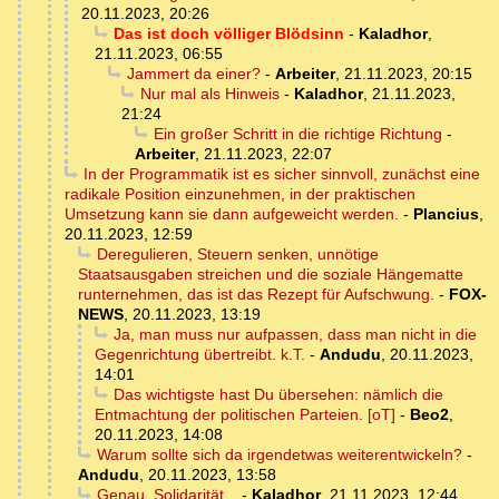
20.11.2023, 20:26
Das ist doch völliger Blödsinn
-
Kaladhor
,
21.11.2023, 06:55
Jammert da einer?
-
Arbeiter
,
21.11.2023, 20:15
Nur mal als Hinweis
-
Kaladhor
,
21.11.2023,
21:24
Ein großer Schritt in die richtige Richtung
-
Arbeiter
,
21.11.2023, 22:07
In der Programmatik ist es sicher sinnvoll, zunächst eine
radikale Position einzunehmen, in der praktischen
Umsetzung kann sie dann aufgeweicht werden.
-
Plancius
,
20.11.2023, 12:59
Deregulieren, Steuern senken, unnötige
Staatsausgaben streichen und die soziale Hängematte
runternehmen, das ist das Rezept für Aufschwung.
-
FOX-
NEWS
,
20.11.2023, 13:19
Ja, man muss nur aufpassen, dass man nicht in die
Gegenrichtung übertreibt. k.T.
-
Andudu
,
20.11.2023,
14:01
Das wichtigste hast Du übersehen: nämlich die
Entmachtung der politischen Parteien. [oT]
-
Beo2
,
20.11.2023, 14:08
Warum sollte sich da irgendetwas weiterentwickeln?
-
Andudu
,
20.11.2023, 13:58
Genau, Solidarität..,
-
Kaladhor
,
21.11.2023, 12:44