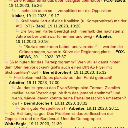
Eine Krallpartei ist das überflüssigste überhaupt
-
FOX-NEWS
,
19.11.2023, 15:26
... sehe ich auch so ... zersplittert nur die Opposition
-
kicker
,
19.11.2023, 19:17
Krall spekuliert auf eine Koalition (u. Kompromisse) mit der
AfD. [oT]
-
Beo2
,
19.11.2023, 19:26
Die Grünen Partei beerdigt sich innerhalb der nächsten 2
Jahre selber und zwar für immer und ewig
-
Arbeiter
,
19.11.2023, 20:16
"Sozialdemokraten haben uns verraten!" ... werden die
Grünen sagen, wenn in Kürze die Regierung platzt.
-
FOX-
NEWS
,
20.11.2023, 07:37
56 Minuten für das Parteiprogramm? Wen will er damit hinter
dem Ofen hervorlocken? gibt's auch einen DIN A5 Flyer mit
Stichpunkten? owT
-
BerndBorchert
,
19.11.2023, 15:32
Hier bekommst Du es plakativ auf den Punkt gebracht!
-
Arbeiter
,
19.11.2023, 17:00
Ja, das ist genau das Flyer/Stichpunkte Format. Ziemlich
radikal seine Vorschläge, ob ihm das jemand abnimmt? und
wenn, wieviel davon könnte seine Partei tatsächlich umsetzen?
owT
-
BerndBorchert
,
19.11.2023, 18:32
Sehr gute Perspektiven !
-
Arbeiter
,
19.11.2023, 20:11
Die Richtung ist gut. Das Problem ist das zerfleischen der
Opposition und der Bundesrat. Und die Demographie.
-
WhiteEagle
,
19.11.2023, 21:30