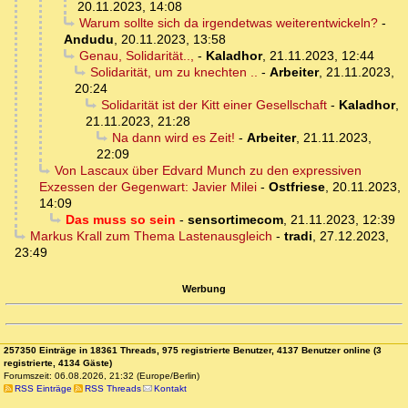
20.11.2023, 14:08
Warum sollte sich da irgendetwas weiterentwickeln?
-
Andudu
,
20.11.2023, 13:58
Genau, Solidarität..,
-
Kaladhor
,
21.11.2023, 12:44
Solidarität, um zu knechten ..
-
Arbeiter
,
21.11.2023,
20:24
Solidarität ist der Kitt einer Gesellschaft
-
Kaladhor
,
21.11.2023, 21:28
Na dann wird es Zeit!
-
Arbeiter
,
21.11.2023,
22:09
Von Lascaux über Edvard Munch zu den expressiven
Exzessen der Gegenwart: Javier Milei
-
Ostfriese
,
20.11.2023,
14:09
Das muss so sein
-
sensortimecom
,
21.11.2023, 12:39
Markus Krall zum Thema Lastenausgleich
-
tradi
,
27.12.2023,
23:49
Werbung
257350 Einträge in 18361 Threads, 975 registrierte Benutzer, 4137 Benutzer online (3
registrierte, 4134 Gäste)
Forumszeit: 06.08.2026, 21:32 (Europe/Berlin)
RSS Einträge
RSS Threads
Kontakt