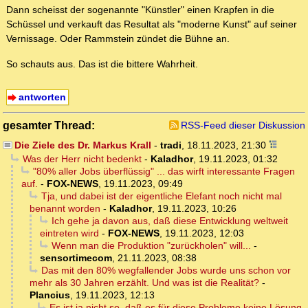
Dann scheisst der sogenannte "Künstler" einen Krapfen in die
Schüssel und verkauft das Resultat als "moderne Kunst" auf seiner
Vernissage. Oder Rammstein zündet die Bühne an.
So schauts aus. Das ist die bittere Wahrheit.
antworten
gesamter Thread:
RSS-Feed dieser Diskussion
Die Ziele des Dr. Markus Krall
-
tradi
,
18.11.2023, 21:30
Was der Herr nicht bedenkt
-
Kaladhor
,
19.11.2023, 01:32
"80% aller Jobs überflüssig" ... das wirft interessante Fragen
auf.
-
FOX-NEWS
,
19.11.2023, 09:49
Tja, und dabei ist der eigentliche Elefant noch nicht mal
benannt worden
-
Kaladhor
,
19.11.2023, 10:26
Ich gehe ja davon aus, daß diese Entwicklung weltweit
eintreten wird
-
FOX-NEWS
,
19.11.2023, 12:03
Wenn man die Produktion "zurückholen" will...
-
sensortimecom
,
21.11.2023, 08:38
Das mit den 80% wegfallender Jobs wurde uns schon vor
mehr als 30 Jahren erzählt. Und was ist die Realität?
-
Plancius
,
19.11.2023, 12:13
Es ist ja nicht so, daß es für diese Probleme keine Lösung