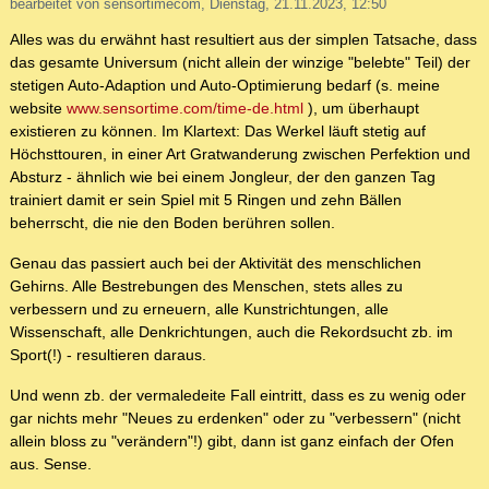
bearbeitet von sensortimecom, Dienstag, 21.11.2023, 12:50
Alles was du erwähnt hast resultiert aus der simplen Tatsache, dass
das gesamte Universum (nicht allein der winzige "belebte" Teil) der
stetigen Auto-Adaption und Auto-Optimierung bedarf (s. meine
website
www.sensortime.com/time-de.html
), um überhaupt
existieren zu können. Im Klartext: Das Werkel läuft stetig auf
Höchsttouren, in einer Art Gratwanderung zwischen Perfektion und
Absturz - ähnlich wie bei einem Jongleur, der den ganzen Tag
trainiert damit er sein Spiel mit 5 Ringen und zehn Bällen
beherrscht, die nie den Boden berühren sollen.
Genau das passiert auch bei der Aktivität des menschlichen
Gehirns. Alle Bestrebungen des Menschen, stets alles zu
verbessern und zu erneuern, alle Kunstrichtungen, alle
Wissenschaft, alle Denkrichtungen, auch die Rekordsucht zb. im
Sport(!) - resultieren daraus.
Und wenn zb. der vermaledeite Fall eintritt, dass es zu wenig oder
gar nichts mehr "Neues zu erdenken" oder zu "verbessern" (nicht
allein bloss zu "verändern"!) gibt, dann ist ganz einfach der Ofen
aus. Sense.