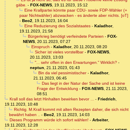
gäbe.
-
FOX-NEWS
,
19.11.2023, 15:12
Eine Krallpartei könnte paar CDU- sowie FDP-Wähler (+
paar Nichtwähler) abzwacken - es änderte aber nichts. [oT]
-
Beo2
,
19.11.2023, 16:04
Eine Reduzierung des Sozialstaates
-
Kaladhor
,
19.11.2023, 21:58
Bürgerkrieg benötigt verfeindete Parteien
-
FOX-
NEWS
,
20.11.2023, 07:27
Einspruch
-
Kaladhor
,
20.11.2023, 08:20
Sicher ist vieles vorstellbar
-
FOX-NEWS
,
20.11.2023, 13:03
"... sehr offen in den Erwartungen." Wirklich?
-
neptun
,
21.11.2023, 01:43
Bin da viel pessimistischer
-
Kaladhor
,
21.11.2023, 06:45
Das liegt in der Natur der Sache und ist keine
Frage der Entwicklung
-
FOX-NEWS
,
21.11.2023,
08:51
Krall soll das letzt Hinhalten bewirken bevor ...
-
Friedrich
,
19.11.2023, 10:48
Richtig. M.Krall kommt mit alten Rezepten daher, die sich nicht
bewährt haben ..
-
Beo2
,
19.11.2023, 14:03
Dieses Programm würde ich sofort wählen!
-
Arbeiter
,
19.11.2023, 12:28