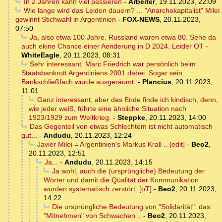
In 2 Jahren kann viel passieren
-
Arbeiter
,
19.11.2023, 22:09
Wie lange wird das Leiden dauern? ... "Anarchokapitalist" Milei
gewinnt Stichwahl in Argentinien
-
FOX-NEWS
,
20.11.2023,
07:50
Ja, also etwa 100 Jahre. Russland waren etwa 80. Sehe da
auch ekine Chance einer Aenderung in D 2024. Leider OT
-
WhiteEagle
,
20.11.2023, 08:31
Sehr interessant: Marc Friedrich war persönlich beim
Staatsbankrott Argentiniens 2001 dabei. Sogar sein
Bankschließfach wurde ausgeräumt.
-
Plancius
,
20.11.2023,
11:01
Ganz interessant, aber das Ende finde ich kindisch, denn,
wie jeder weiß, führte eine ähnliche Situation nach
1923/1929 zum Weltkrieg.
-
Steppke
,
20.11.2023, 14:00
Das Gegenteil von etwas Schlechtem ist nicht automatisch
gut...
-
Andudu
,
20.11.2023, 12:24
Javier Milei = Argentinien's Markus Krall .. [edit]
-
Beo2
,
20.11.2023, 12:51
Ja...
-
Andudu
,
20.11.2023, 14:15
Ja wohl, auch die (ursprüngliche) Bedeutung der
Wörter und damit die Qualität der Kommunikation
wurden systematisch zerstört. [oT]
-
Beo2
,
20.11.2023,
14:22
Die ursprüngliche Bedeutung von "Solidarität": das
"Mitnehmen" von Schwachen ..
-
Beo2
,
20.11.2023,