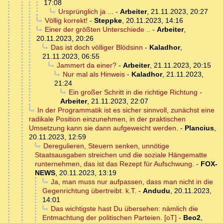
17:08
Ursprünglich ja ...
-
Arbeiter
,
21.11.2023, 20:27
Völlig korrekt!
-
Steppke
,
20.11.2023, 14:16
Einer der größten Unterschiede ..
-
Arbeiter
,
20.11.2023, 20:26
Das ist doch völliger Blödsinn
-
Kaladhor
,
21.11.2023, 06:55
Jammert da einer?
-
Arbeiter
,
21.11.2023, 20:15
Nur mal als Hinweis
-
Kaladhor
,
21.11.2023,
21:24
Ein großer Schritt in die richtige Richtung
-
Arbeiter
,
21.11.2023, 22:07
In der Programmatik ist es sicher sinnvoll, zunächst eine
radikale Position einzunehmen, in der praktischen
Umsetzung kann sie dann aufgeweicht werden.
-
Plancius
,
20.11.2023, 12:59
Deregulieren, Steuern senken, unnötige
Staatsausgaben streichen und die soziale Hängematte
runternehmen, das ist das Rezept für Aufschwung.
-
FOX-
NEWS
,
20.11.2023, 13:19
Ja, man muss nur aufpassen, dass man nicht in die
Gegenrichtung übertreibt. k.T.
-
Andudu
,
20.11.2023,
14:01
Das wichtigste hast Du übersehen: nämlich die
Entmachtung der politischen Parteien. [oT]
-
Beo2
,