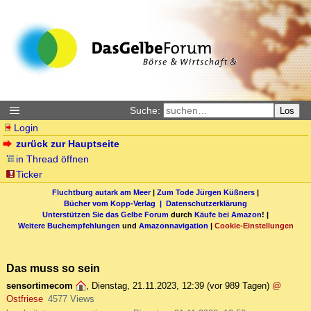
Suche:
Los
Login
zurück zur Hauptseite
in Thread öffnen
Ticker
Fluchtburg autark am Meer
|
Zum Tode Jürgen Küßners
|
Bücher vom Kopp-Verlag |
Datenschutzerklärung
Unterstützen Sie das Gelbe Forum
durch
Käufe bei Amazon
! |
Weitere Buchempfehlungen
und
Amazonnavigation
|
Cookie-Einstellungen
Das muss so sein
sensortimecom
,
Dienstag, 21.11.2023, 12:39
(vor 989 Tagen)
@
Ostfriese
4577 Views