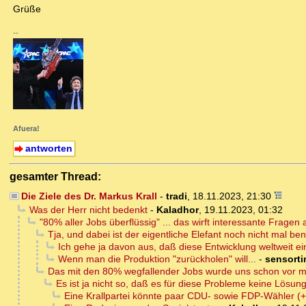
Grüße
--
Afuera!
antworten
gesamter Thread:
Die Ziele des Dr. Markus Krall
-
tradi
,
18.11.2023, 21:30
Was der Herr nicht bedenkt
-
Kaladhor
,
19.11.2023, 01:32
"80% aller Jobs überflüssig" ... das wirft interessante Fragen 
Tja, und dabei ist der eigentliche Elefant noch nicht mal b
Ich gehe ja davon aus, daß diese Entwicklung weltweit ei
Wenn man die Produktion "zurückholen" will...
-
sensort
Das mit den 80% wegfallender Jobs wurde uns schon vor meh
Es ist ja nicht so, daß es für diese Probleme keine Lösun
Eine Krallpartei könnte paar CDU- sowie FDP-Wähler (+ 