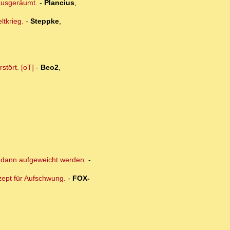
 ausgeräumt.
-
Plancius
,
ltkrieg.
-
Steppke
,
stört. [oT]
-
Beo2
,
e dann aufgeweicht werden.
-
zept für Aufschwung.
-
FOX-