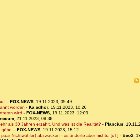
auf.
-
FOX-NEWS
,
19.11.2023, 09:49
enannt worden
-
Kaladhor
,
19.11.2023, 10:26
ntreten wird
-
FOX-NEWS
,
19.11.2023, 12:03
imecom
,
21.11.2023, 08:38
r als 30 Jahren erzählt. Und was ist die Realität?
-
Plancius
,
19.11.
g gäbe.
-
FOX-NEWS
,
19.11.2023, 15:12
paar Nichtwähler) abzwacken - es änderte aber nichts. [oT]
-
Beo2
,
1