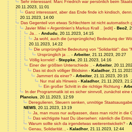
Sehr interessant: Marc Friedrich war persönlich beim Staa
20.11.2023, 11:01
Ganz interessant, aber das Ende finde ich kindisch, denn
20.11.2023, 14:00
Das Gegenteil von etwas Schlechtem ist nicht automatisch g
Javier Milei = Argentinien's Markus Krall .. [edit]
-
Beo2
,
2
Ja...
-
Andudu
,
20.11.2023, 14:15
Ja wohl, auch die (ursprüngliche) Bedeutung der Wör
20.11.2023, 14:22
Die ursprüngliche Bedeutung von "Solidarität": das
Ursprünglich ja ...
-
Arbeiter
,
21.11.2023, 20:27
Völlig korrekt!
-
Steppke
,
20.11.2023, 14:16
Einer der größten Unterschiede ..
-
Arbeiter
,
20.11.202
Das ist doch völliger Blödsinn
-
Kaladhor
,
21.11.2023
Jammert da einer?
-
Arbeiter
,
21.11.2023, 20:15
Nur mal als Hinweis
-
Kaladhor
,
21.11.2023, 21:
Ein großer Schritt in die richtige Richtung
-
Arbe
In der Programmatik ist es sicher sinnvoll, zunächst ein
Plancius
,
20.11.2023, 12:59
Deregulieren, Steuern senken, unnötige Staatsausgabe
NEWS
,
20.11.2023, 13:19
Ja, man muss nur aufpassen, dass man nicht in die G
Das wichtigste hast Du übersehen: nämlich die Entma
Warum sollte sich da irgendetwas weiterentwickeln?
-
A
Genau, Solidarität..,
-
Kaladhor
,
21.11.2023, 12:44