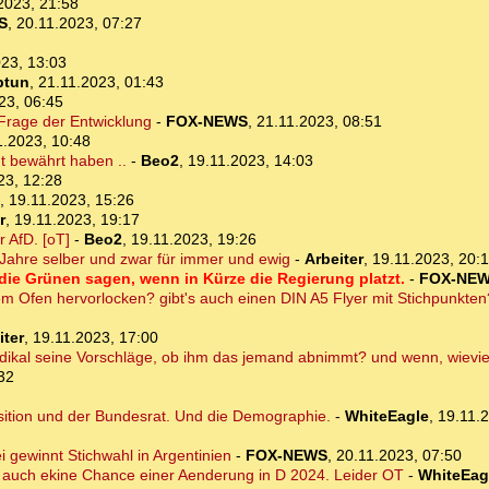
2023, 21:58
S
,
20.11.2023, 07:27
23, 13:03
ptun
,
21.11.2023, 01:43
23, 06:45
 Frage der Entwicklung
-
FOX-NEWS
,
21.11.2023, 08:51
1.2023, 10:48
ht bewährt haben ..
-
Beo2
,
19.11.2023, 14:03
23, 12:28
,
19.11.2023, 15:26
r
,
19.11.2023, 19:17
r AfD. [oT]
-
Beo2
,
19.11.2023, 19:26
 Jahre selber und zwar für immer und ewig
-
Arbeiter
,
19.11.2023, 20:
die Grünen sagen, wenn in Kürze die Regierung platzt.
-
FOX-NE
em Ofen hervorlocken? gibt's auch einen DIN A5 Flyer mit Stichpunkte
iter
,
19.11.2023, 17:00
radikal seine Vorschläge, ob ihm das jemand abnimmt? und wenn, wievie
32
osition und der Bundesrat. Und die Demographie.
-
WhiteEagle
,
19.11.
i gewinnt Stichwahl in Argentinien
-
FOX-NEWS
,
20.11.2023, 07:50
 auch ekine Chance einer Aenderung in D 2024. Leider OT
-
WhiteEag