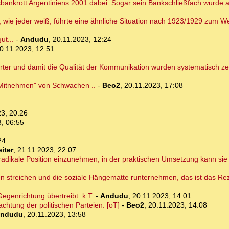
tsbankrott Argentiniens 2001 dabei. Sogar sein Bankschließfach wurde
, wie jeder weiß, führte eine ähnliche Situation nach 1923/1929 zum We
ut...
-
Andudu
,
20.11.2023, 12:24
0.11.2023, 12:51
ter und damit die Qualität der Kommunikation wurden systematisch zer
 "Mitnehmen" von Schwachen ..
-
Beo2
,
20.11.2023, 17:08
3, 20:26
, 06:55
24
iter
,
21.11.2023, 22:07
e radikale Position einzunehmen, in der praktischen Umsetzung kann si
n streichen und die soziale Hängematte runternehmen, das ist das Re
egenrichtung übertreibt. k.T.
-
Andudu
,
20.11.2023, 14:01
chtung der politischen Parteien. [oT]
-
Beo2
,
20.11.2023, 14:08
ndudu
,
20.11.2023, 13:58