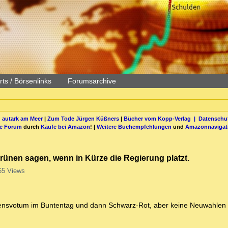
ts / Börsenlinks
Forumsarchive
 autark am Meer
|
Zum Tode Jürgen Küßners
|
Bücher vom Kopp-Verlag |
Datenschut
be Forum
durch
Käufe bei Amazon
! |
Weitere Buchempfehlungen
und
Amazonnavigat
rünen sagen, wenn in Kürze die Regierung platzt.
65 Views
uensvotum im Buntentag und dann Schwarz-Rot, aber keine Neuwahlen