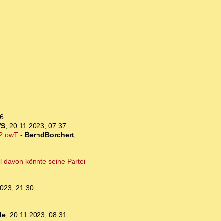
16
WS
,
20.11.2023, 07:37
n? owT
-
BerndBorchert
,
l davon könnte seine Partei
2023, 21:30
le
,
20.11.2023, 08:31