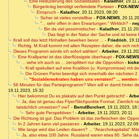
Eine Reduzierung des Sozialstaates
-
Kaladhor
,
19.11.
Bürgerkrieg benötigt verfeindete Parteien
-
FOX-NEW
Einspruch
-
Kaladhor
,
20.11.2023, 08:20
Sicher ist vieles vorstellbar
-
FOX-NEWS
,
20.11.20
"... sehr offen in den Erwartungen." Wirklich?
-
ne
Bin da viel pessimistischer
-
Kaladhor
,
21.11.20
Das liegt in der Natur der Sache und ist keine
Krall soll das letzt Hinhalten bewirken bevor ...
-
Friedrich
,
19.1
Richtig. M.Krall kommt mit alten Rezepten daher, die sich nic
Dieses Programm würde ich sofort wählen!
-
Arbeiter
,
19.11.20
Eine Krallpartei ist das überflüssigste überhaupt
-
FOX-NEWS
... sehe ich auch so ... zersplittert nur die Opposition
-
kicke
Krall spekuliert auf eine Koalition (u. Kompromisse) mit de
Die Grünen Partei beerdigt sich innerhalb der nächsten 2
"Sozialdemokraten haben uns verraten!" ... werden 
56 Minuten für das Parteiprogramm? Wen will er damit hinter d
19.11.2023, 15:32
Hier bekommst Du es plakativ auf den Punkt gebracht!
-
Arbe
Ja, das ist genau das Flyer/Stichpunkte Format. Ziemlich 
tatsächlich umsetzen? owT
-
BerndBorchert
,
19.11.2023, 18:
Sehr gute Perspektiven !
-
Arbeiter
,
19.11.2023, 20:11
Die Richtung ist gut. Das Problem ist das zerfleischen der Opp
In 2 Jahren kann viel passieren
-
Arbeiter
,
19.11.2023, 22:09
Wie lange wird das Leiden dauern? ... "Anarchokapitalist" Mile
Ja, also etwa 100 Jahre. Russland waren etwa 80. Sehe da