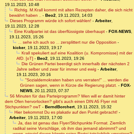
19.11.2023, 10:48
Richtig. M.Krall kommt mit alten Rezepten daher, die sich nicht
bewährt haben ..
-
Beo2
,
19.11.2023, 14:03
Dieses Programm würde ich sofort wählen!
-
Arbeiter
,
19.11.2023, 12:28
Eine Krallpartei ist das überflüssigste überhaupt
-
FOX-NEWS
,
19.11.2023, 15:26
... sehe ich auch so ... zersplittert nur die Opposition
-
kicker
,
19.11.2023, 19:17
Krall spekuliert auf eine Koalition (u. Kompromisse) mit der
AfD. [oT]
-
Beo2
,
19.11.2023, 19:26
Die Grünen Partei beerdigt sich innerhalb der nächsten 2
Jahre selber und zwar für immer und ewig
-
Arbeiter
,
19.11.2023, 20:16
"Sozialdemokraten haben uns verraten!" ... werden die
Grünen sagen, wenn in Kürze die Regierung platzt.
-
FOX-
NEWS
,
20.11.2023, 07:37
56 Minuten für das Parteiprogramm? Wen will er damit hinter
dem Ofen hervorlocken? gibt's auch einen DIN A5 Flyer mit
Stichpunkten? owT
-
BerndBorchert
,
19.11.2023, 15:32
Hier bekommst Du es plakativ auf den Punkt gebracht!
-
Arbeiter
,
19.11.2023, 17:00
Ja, das ist genau das Flyer/Stichpunkte Format. Ziemlich
radikal seine Vorschläge, ob ihm das jemand abnimmt? und
wenn, wieviel davon könnte seine Partei tatsächlich umsetzen?