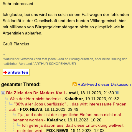
Sehr interessant.
Ich glaube, bei uns wird es in solch einem Fall wegen der fehlenden
Solidarität in der Gesellschaft und dem bunten Völkergemisch hier
mit Millionen von Bürgergeldempfängern nicht so glimpflich wie in
Argentinien ablaufen.
Gruß Plancius
--
"Natürlicher Verstand kann fast jeden Grad an Bildung ersetzen, aber keine Bildung den
natürlichen Verstand." ARTHUR SCHOPENHAUER
antworten
gesamter Thread:
RSS-Feed dieser Diskussion
Die Ziele des Dr. Markus Krall
-
tradi
,
18.11.2023, 21:30
Was der Herr nicht bedenkt
-
Kaladhor
,
19.11.2023, 01:32
"80% aller Jobs überflüssig" ... das wirft interessante Fragen
auf.
-
FOX-NEWS
,
19.11.2023, 09:49
Tja, und dabei ist der eigentliche Elefant noch nicht mal
benannt worden
-
Kaladhor
,
19.11.2023, 10:26
Ich gehe ja davon aus, daß diese Entwicklung weltweit
eintreten wird
-
FOX-NEWS
,
19.11.2023, 12:03