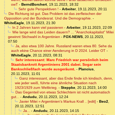
owT
-
BerndBorchert
,
19.11.2023, 18:32
Sehr gute Perspektiven !
-
Arbeiter
,
19.11.2023, 20:11
Die Richtung ist gut. Das Problem ist das zerfleischen der
Opposition und der Bundesrat. Und die Demographie.
-
WhiteEagle
,
19.11.2023, 21:30
In 2 Jahren kann viel passieren
-
Arbeiter
,
19.11.2023, 22:09
Wie lange wird das Leiden dauern? ... "Anarchokapitalist" Milei
gewinnt Stichwahl in Argentinien
-
FOX-NEWS
,
20.11.2023,
07:50
Ja, also etwa 100 Jahre. Russland waren etwa 80. Sehe da
auch ekine Chance einer Aenderung in D 2024. Leider OT
-
WhiteEagle
,
20.11.2023, 08:31
Sehr interessant: Marc Friedrich war persönlich beim
Staatsbankrott Argentiniens 2001 dabei. Sogar sein
Bankschließfach wurde ausgeräumt.
-
Plancius
,
20.11.2023, 11:01
Ganz interessant, aber das Ende finde ich kindisch, denn,
wie jeder weiß, führte eine ähnliche Situation nach
1923/1929 zum Weltkrieg.
-
Steppke
,
20.11.2023, 14:00
Das Gegenteil von etwas Schlechtem ist nicht automatisch
gut...
-
Andudu
,
20.11.2023, 12:24
Javier Milei = Argentinien's Markus Krall .. [edit]
-
Beo2
,
20.11.2023, 12:51
Ja...
-
Andudu
,
20.11.2023, 14:15