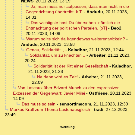
NEWS
,
20.11.2023, 13:19
Ja, man muss nur aufpassen, dass man nicht in die
Gegenrichtung übertreibt. k.T.
-
Andudu
,
20.11.2023,
14:01
Das wichtigste hast Du übersehen: nämlich die
Entmachtung der politischen Parteien. [oT]
-
Beo2
,
20.11.2023, 14:08
Warum sollte sich da irgendetwas weiterentwickeln?
-
Andudu
,
20.11.2023, 13:58
Genau, Solidarität..,
-
Kaladhor
,
21.11.2023, 12:44
Solidarität, um zu knechten ..
-
Arbeiter
,
21.11.2023,
20:24
Solidarität ist der Kitt einer Gesellschaft
-
Kaladhor
,
21.11.2023, 21:28
Na dann wird es Zeit!
-
Arbeiter
,
21.11.2023,
22:09
Von Lascaux über Edvard Munch zu den expressiven
Exzessen der Gegenwart: Javier Milei
-
Ostfriese
,
20.11.2023,
14:09
Das muss so sein
-
sensortimecom
,
21.11.2023, 12:39
Markus Krall zum Thema Lastenausgleich
-
tradi
,
27.12.2023,
23:49
Werbung