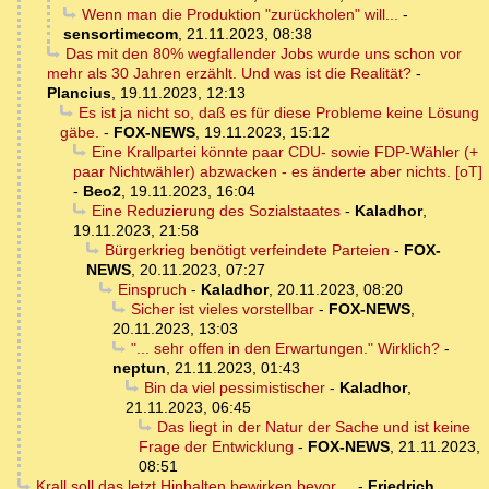
Wenn man die Produktion "zurückholen" will...
-
sensortimecom
,
21.11.2023, 08:38
Das mit den 80% wegfallender Jobs wurde uns schon vor
mehr als 30 Jahren erzählt. Und was ist die Realität?
-
Plancius
,
19.11.2023, 12:13
Es ist ja nicht so, daß es für diese Probleme keine Lösung
gäbe.
-
FOX-NEWS
,
19.11.2023, 15:12
Eine Krallpartei könnte paar CDU- sowie FDP-Wähler (+
paar Nichtwähler) abzwacken - es änderte aber nichts. [oT]
-
Beo2
,
19.11.2023, 16:04
Eine Reduzierung des Sozialstaates
-
Kaladhor
,
19.11.2023, 21:58
Bürgerkrieg benötigt verfeindete Parteien
-
FOX-
NEWS
,
20.11.2023, 07:27
Einspruch
-
Kaladhor
,
20.11.2023, 08:20
Sicher ist vieles vorstellbar
-
FOX-NEWS
,
20.11.2023, 13:03
"... sehr offen in den Erwartungen." Wirklich?
-
neptun
,
21.11.2023, 01:43
Bin da viel pessimistischer
-
Kaladhor
,
21.11.2023, 06:45
Das liegt in der Natur der Sache und ist keine
Frage der Entwicklung
-
FOX-NEWS
,
21.11.2023,
08:51
Krall soll das letzt Hinhalten bewirken bevor ...
-
Friedrich
,