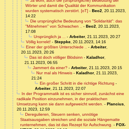
Ja wohl, auch die (ursprüngliche) Bedeutung der
Wörter und damit die Qualität der Kommunikation
wurden systematisch zerstört. [oT]
-
Beo2
,
20.11.2023,
14:22
Die ursprüngliche Bedeutung von "Solidarität": das
"Mitnehmen" von Schwachen ..
-
Beo2
,
20.11.2023,
17:08
Ursprünglich ja ...
-
Arbeiter
,
21.11.2023, 20:27
Völlig korrekt!
-
Steppke
,
20.11.2023, 14:16
Einer der größten Unterschiede ..
-
Arbeiter
,
20.11.2023, 20:26
Das ist doch völliger Blödsinn
-
Kaladhor
,
21.11.2023, 06:55
Jammert da einer?
-
Arbeiter
,
21.11.2023, 20:15
Nur mal als Hinweis
-
Kaladhor
,
21.11.2023,
21:24
Ein großer Schritt in die richtige Richtung
-
Arbeiter
,
21.11.2023, 22:07
In der Programmatik ist es sicher sinnvoll, zunächst eine
radikale Position einzunehmen, in der praktischen
Umsetzung kann sie dann aufgeweicht werden.
-
Plancius
,
20.11.2023, 12:59
Deregulieren, Steuern senken, unnötige
Staatsausgaben streichen und die soziale Hängematte
runternehmen, das ist das Rezept für Aufschwung.
-
FOX-