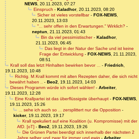
NEWS
,
20.11.2023, 07:27
Einspruch
-
Kaladhor
,
20.11.2023, 08:20
Sicher ist vieles vorstellbar
-
FOX-NEWS
,
20.11.2023, 13:03
"... sehr offen in den Erwartungen." Wirklich?
-
neptun
,
21.11.2023, 01:43
Bin da viel pessimistischer
-
Kaladhor
,
21.11.2023, 06:45
Das liegt in der Natur der Sache und ist keine
Frage der Entwicklung
-
FOX-NEWS
,
21.11.2023,
08:51
Krall soll das letzt Hinhalten bewirken bevor ...
-
Friedrich
,
19.11.2023, 10:48
Richtig. M.Krall kommt mit alten Rezepten daher, die sich nicht
bewährt haben ..
-
Beo2
,
19.11.2023, 14:03
Dieses Programm würde ich sofort wählen!
-
Arbeiter
,
19.11.2023, 12:28
Eine Krallpartei ist das überflüssigste überhaupt
-
FOX-NEWS
,
19.11.2023, 15:26
... sehe ich auch so ... zersplittert nur die Opposition
-
kicker
,
19.11.2023, 19:17
Krall spekuliert auf eine Koalition (u. Kompromisse) mit der
AfD. [oT]
-
Beo2
,
19.11.2023, 19:26
Die Grünen Partei beerdigt sich innerhalb der nächsten 2
Jahre selber und zwar für immer und ewig
-
Arbeiter
,