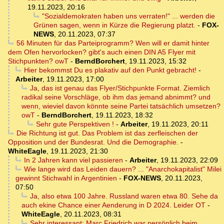
19.11.2023, 20:16
"Sozialdemokraten haben uns verraten!" ... werden die
Grünen sagen, wenn in Kürze die Regierung platzt.
-
FOX-
NEWS
,
20.11.2023, 07:37
56 Minuten für das Parteiprogramm? Wen will er damit hinter
dem Ofen hervorlocken? gibt's auch einen DIN A5 Flyer mit
Stichpunkten? owT
-
BerndBorchert
,
19.11.2023, 15:32
Hier bekommst Du es plakativ auf den Punkt gebracht!
-
Arbeiter
,
19.11.2023, 17:00
Ja, das ist genau das Flyer/Stichpunkte Format. Ziemlich
radikal seine Vorschläge, ob ihm das jemand abnimmt? und
wenn, wieviel davon könnte seine Partei tatsächlich umsetzen?
owT
-
BerndBorchert
,
19.11.2023, 18:32
Sehr gute Perspektiven !
-
Arbeiter
,
19.11.2023, 20:11
Die Richtung ist gut. Das Problem ist das zerfleischen der
Opposition und der Bundesrat. Und die Demographie.
-
WhiteEagle
,
19.11.2023, 21:30
In 2 Jahren kann viel passieren
-
Arbeiter
,
19.11.2023, 22:09
Wie lange wird das Leiden dauern? ... "Anarchokapitalist" Milei
gewinnt Stichwahl in Argentinien
-
FOX-NEWS
,
20.11.2023,
07:50
Ja, also etwa 100 Jahre. Russland waren etwa 80. Sehe da
auch ekine Chance einer Aenderung in D 2024. Leider OT
-
WhiteEagle
,
20.11.2023, 08:31
Sehr interessant: Marc Friedrich war persönlich beim