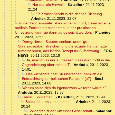
Nur mal als Hinweis
-
Kaladhor
,
21.11.2023,
21:24
Ein großer Schritt in die richtige Richtung
-
Arbeiter
,
21.11.2023, 22:07
In der Programmatik ist es sicher sinnvoll, zunächst eine
radikale Position einzunehmen, in der praktischen
Umsetzung kann sie dann aufgeweicht werden.
-
Plancius
,
20.11.2023, 12:59
Deregulieren, Steuern senken, unnötige
Staatsausgaben streichen und die soziale Hängematte
runternehmen, das ist das Rezept für Aufschwung.
-
FOX-
NEWS
,
20.11.2023, 13:19
Ja, man muss nur aufpassen, dass man nicht in die
Gegenrichtung übertreibt. k.T.
-
Andudu
,
20.11.2023,
14:01
Das wichtigste hast Du übersehen: nämlich die
Entmachtung der politischen Parteien. [oT]
-
Beo2
,
20.11.2023, 14:08
Warum sollte sich da irgendetwas weiterentwickeln?
-
Andudu
,
20.11.2023, 13:58
Genau, Solidarität..,
-
Kaladhor
,
21.11.2023, 12:44
Solidarität, um zu knechten ..
-
Arbeiter
,
21.11.2023,
20:24
Solidarität ist der Kitt einer Gesellschaft
-
Kaladhor
,