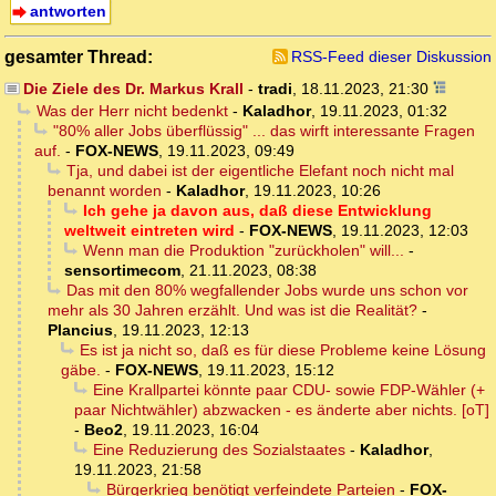
antworten
gesamter Thread:
RSS-Feed dieser Diskussion
Die Ziele des Dr. Markus Krall
-
tradi
,
18.11.2023, 21:30
Was der Herr nicht bedenkt
-
Kaladhor
,
19.11.2023, 01:32
"80% aller Jobs überflüssig" ... das wirft interessante Fragen
auf.
-
FOX-NEWS
,
19.11.2023, 09:49
Tja, und dabei ist der eigentliche Elefant noch nicht mal
benannt worden
-
Kaladhor
,
19.11.2023, 10:26
Ich gehe ja davon aus, daß diese Entwicklung
weltweit eintreten wird
-
FOX-NEWS
,
19.11.2023, 12:03
Wenn man die Produktion "zurückholen" will...
-
sensortimecom
,
21.11.2023, 08:38
Das mit den 80% wegfallender Jobs wurde uns schon vor
mehr als 30 Jahren erzählt. Und was ist die Realität?
-
Plancius
,
19.11.2023, 12:13
Es ist ja nicht so, daß es für diese Probleme keine Lösung
gäbe.
-
FOX-NEWS
,
19.11.2023, 15:12
Eine Krallpartei könnte paar CDU- sowie FDP-Wähler (+
paar Nichtwähler) abzwacken - es änderte aber nichts. [oT]
-
Beo2
,
19.11.2023, 16:04
Eine Reduzierung des Sozialstaates
-
Kaladhor
,
19.11.2023, 21:58
Bürgerkrieg benötigt verfeindete Parteien
-
FOX-