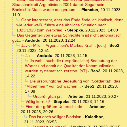
Staatsbankrott Argentiniens 2001 dabei. Sogar sein
Bankschließfach wurde ausgeräumt.
-
Plancius
,
20.11.2023,
11:01
Ganz interessant, aber das Ende finde ich kindisch, denn,
wie jeder weiß, führte eine ähnliche Situation nach
1923/1929 zum Weltkrieg.
-
Steppke
,
20.11.2023, 14:00
Das Gegenteil von etwas Schlechtem ist nicht automatisch
gut...
-
Andudu
,
20.11.2023, 12:24
Javier Milei = Argentinien's Markus Krall .. [edit]
-
Beo2
,
20.11.2023, 12:51
Ja...
-
Andudu
,
20.11.2023, 14:15
Ja wohl, auch die (ursprüngliche) Bedeutung der
Wörter und damit die Qualität der Kommunikation
wurden systematisch zerstört. [oT]
-
Beo2
,
20.11.2023,
14:22
Die ursprüngliche Bedeutung von "Solidarität": das
"Mitnehmen" von Schwachen ..
-
Beo2
,
20.11.2023,
17:08
Ursprünglich ja ...
-
Arbeiter
,
21.11.2023, 20:27
Völlig korrekt!
-
Steppke
,
20.11.2023, 14:16
Einer der größten Unterschiede ..
-
Arbeiter
,
20.11.2023, 20:26
Das ist doch völliger Blödsinn
-
Kaladhor
,
21.11.2023, 06:55
Jammert da einer?
-
Arbeiter
,
21.11.2023, 20:15