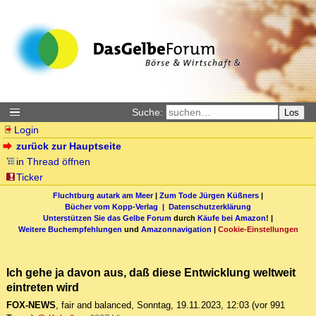
Suche:
Los
Login
zurück zur Hauptseite
in Thread öffnen
Ticker
Fluchtburg autark am Meer
|
Zum Tode Jürgen Küßners
|
Bücher vom Kopp-Verlag |
Datenschutzerklärung
Unterstützen Sie das Gelbe Forum
durch
Käufe bei Amazon
! |
Weitere Buchempfehlungen
und
Amazonnavigation
|
Cookie-Einstellungen
Ich gehe ja davon aus, daß diese Entwicklung weltweit
eintreten wird
FOX-NEWS
,
fair and balanced
,
Sonntag, 19.11.2023, 12:03
(vor 991