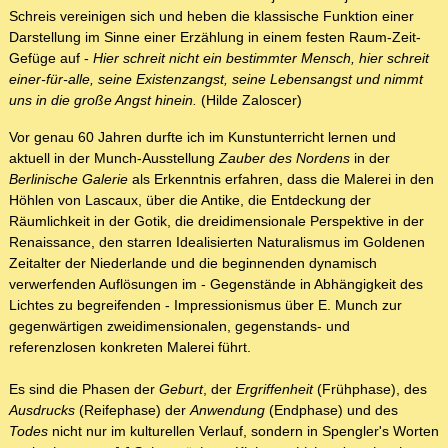
Schreis vereinigen sich und heben die klassische Funktion einer
Darstellung im Sinne einer Erzählung in einem festen Raum-Zeit-
Gefüge auf -
Hier schreit nicht ein bestimmter Mensch, hier schreit
einer-für-alle, seine Existenzangst, seine Lebensangst und nimmt
uns in die große Angst hinein.
(Hilde Zaloscer)
Vor genau 60 Jahren durfte ich im Kunstunterricht lernen und
aktuell in der Munch-Ausstellung
Zauber des Nordens
in der
Berlinische Galerie
als Erkenntnis erfahren, dass die Malerei in den
Höhlen von Lascaux, über die Antike, die Entdeckung der
Räumlichkeit in der Gotik, die dreidimensionale Perspektive in der
Renaissance, den starren Idealisierten Naturalismus im Goldenen
Zeitalter der Niederlande und die beginnenden dynamisch
verwerfenden Auflösungen im - Gegenstände in Abhängigkeit des
Lichtes zu begreifenden - Impressionismus über E. Munch zur
gegenwärtigen zweidimensionalen, gegenstands- und
referenzlosen konkreten Malerei führt.
Es sind die Phasen der
Geburt
, der
Ergriffenheit
(Frühphase), des
Ausdrucks
(Reifephase) der
Anwendung
(Endphase) und des
Todes
nicht nur im kulturellen Verlauf, sondern in Spengler's Worten