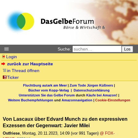
Suche:
Los
Login
zurück zur Hauptseite
in Thread öffnen
Ticker
Fluchtburg autark am Meer
|
Zum Tode Jürgen Küßners
|
Bücher vom Kopp-Verlag |
Datenschutzerklärung
Unterstützen Sie das Gelbe Forum
durch
Käufe bei Amazon
! |
Weitere Buchempfehlungen
und
Amazonnavigation
|
Cookie-Einstellungen
Von Lascaux über Edvard Munch zu den expressiven
Exzessen der Gegenwart: Javier Milei
Ostfriese
,
Montag, 20.11.2023, 14:09
(vor 991 Tagen)
@ FOX-