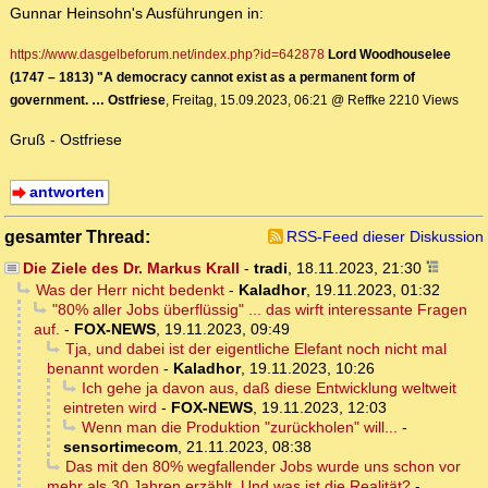
Gunnar Heinsohn's Ausführungen in:
https://www.dasgelbeforum.net/index.php?id=642878
Lord Woodhouselee
(1747 – 1813) "A democracy cannot exist as a permanent form of
government. … Ostfriese
, Freitag, 15.09.2023, 06:21 @ Reffke 2210 Views
Gruß - Ostfriese
antworten
gesamter Thread:
RSS-Feed dieser Diskussion
Die Ziele des Dr. Markus Krall
-
tradi
,
18.11.2023, 21:30
Was der Herr nicht bedenkt
-
Kaladhor
,
19.11.2023, 01:32
"80% aller Jobs überflüssig" ... das wirft interessante Fragen
auf.
-
FOX-NEWS
,
19.11.2023, 09:49
Tja, und dabei ist der eigentliche Elefant noch nicht mal
benannt worden
-
Kaladhor
,
19.11.2023, 10:26
Ich gehe ja davon aus, daß diese Entwicklung weltweit
eintreten wird
-
FOX-NEWS
,
19.11.2023, 12:03
Wenn man die Produktion "zurückholen" will...
-
sensortimecom
,
21.11.2023, 08:38
Das mit den 80% wegfallender Jobs wurde uns schon vor
mehr als 30 Jahren erzählt. Und was ist die Realität?
-