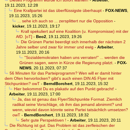
Dieses Programm würde ich sofort wählen!
-
Arbeiter
,
19.11.2023, 12:28
Eine Krallpartei ist das überflüssigste überhaupt
-
FOX-NEWS
,
19.11.2023, 15:26
... sehe ich auch so ... zersplittert nur die Opposition
-
kicker
,
19.11.2023, 19:17
Krall spekuliert auf eine Koalition (u. Kompromisse) mit der
AfD. [oT]
-
Beo2
,
19.11.2023, 19:26
Die Grünen Partei beerdigt sich innerhalb der nächsten 2
Jahre selber und zwar für immer und ewig
-
Arbeiter
,
19.11.2023, 20:16
"Sozialdemokraten haben uns verraten!" ... werden die
Grünen sagen, wenn in Kürze die Regierung platzt.
-
FOX-
NEWS
,
20.11.2023, 07:37
56 Minuten für das Parteiprogramm? Wen will er damit hinter
dem Ofen hervorlocken? gibt's auch einen DIN A5 Flyer mit
Stichpunkten? owT
-
BerndBorchert
,
19.11.2023, 15:32
Hier bekommst Du es plakativ auf den Punkt gebracht!
-
Arbeiter
,
19.11.2023, 17:00
Ja, das ist genau das Flyer/Stichpunkte Format. Ziemlich
radikal seine Vorschläge, ob ihm das jemand abnimmt? und
wenn, wieviel davon könnte seine Partei tatsächlich umsetzen?
owT
-
BerndBorchert
,
19.11.2023, 18:32
Sehr gute Perspektiven !
-
Arbeiter
,
19.11.2023, 20:11
Die Richtung ist gut. Das Problem ist das zerfleischen der