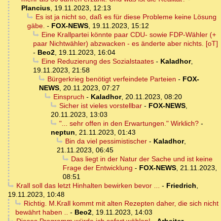
Plancius
,
19.11.2023, 12:13
Es ist ja nicht so, daß es für diese Probleme keine Lösung
gäbe.
-
FOX-NEWS
,
19.11.2023, 15:12
Eine Krallpartei könnte paar CDU- sowie FDP-Wähler (+
paar Nichtwähler) abzwacken - es änderte aber nichts. [oT]
-
Beo2
,
19.11.2023, 16:04
Eine Reduzierung des Sozialstaates
-
Kaladhor
,
19.11.2023, 21:58
Bürgerkrieg benötigt verfeindete Parteien
-
FOX-
NEWS
,
20.11.2023, 07:27
Einspruch
-
Kaladhor
,
20.11.2023, 08:20
Sicher ist vieles vorstellbar
-
FOX-NEWS
,
20.11.2023, 13:03
"... sehr offen in den Erwartungen." Wirklich?
-
neptun
,
21.11.2023, 01:43
Bin da viel pessimistischer
-
Kaladhor
,
21.11.2023, 06:45
Das liegt in der Natur der Sache und ist keine
Frage der Entwicklung
-
FOX-NEWS
,
21.11.2023,
08:51
Krall soll das letzt Hinhalten bewirken bevor ...
-
Friedrich
,
19.11.2023, 10:48
Richtig. M.Krall kommt mit alten Rezepten daher, die sich nicht
bewährt haben ..
-
Beo2
,
19.11.2023, 14:03