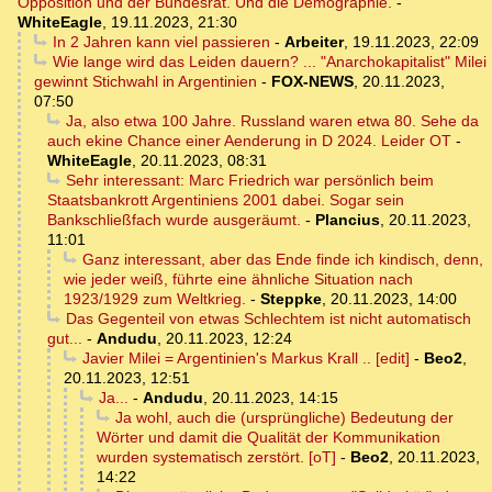
Opposition und der Bundesrat. Und die Demographie.
-
WhiteEagle
,
19.11.2023, 21:30
In 2 Jahren kann viel passieren
-
Arbeiter
,
19.11.2023, 22:09
Wie lange wird das Leiden dauern? ... "Anarchokapitalist" Milei
gewinnt Stichwahl in Argentinien
-
FOX-NEWS
,
20.11.2023,
07:50
Ja, also etwa 100 Jahre. Russland waren etwa 80. Sehe da
auch ekine Chance einer Aenderung in D 2024. Leider OT
-
WhiteEagle
,
20.11.2023, 08:31
Sehr interessant: Marc Friedrich war persönlich beim
Staatsbankrott Argentiniens 2001 dabei. Sogar sein
Bankschließfach wurde ausgeräumt.
-
Plancius
,
20.11.2023,
11:01
Ganz interessant, aber das Ende finde ich kindisch, denn,
wie jeder weiß, führte eine ähnliche Situation nach
1923/1929 zum Weltkrieg.
-
Steppke
,
20.11.2023, 14:00
Das Gegenteil von etwas Schlechtem ist nicht automatisch
gut...
-
Andudu
,
20.11.2023, 12:24
Javier Milei = Argentinien's Markus Krall .. [edit]
-
Beo2
,
20.11.2023, 12:51
Ja...
-
Andudu
,
20.11.2023, 14:15
Ja wohl, auch die (ursprüngliche) Bedeutung der
Wörter und damit die Qualität der Kommunikation
wurden systematisch zerstört. [oT]
-
Beo2
,
20.11.2023,
14:22