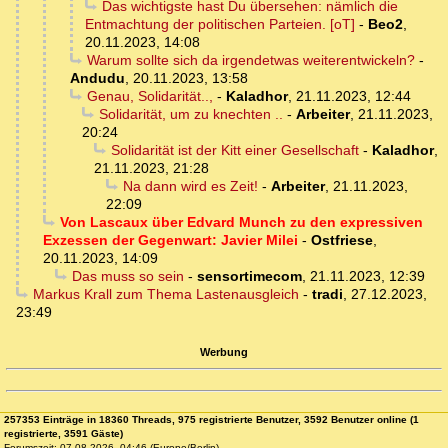
Das wichtigste hast Du übersehen: nämlich die
Entmachtung der politischen Parteien. [oT]
-
Beo2
,
20.11.2023, 14:08
Warum sollte sich da irgendetwas weiterentwickeln?
-
Andudu
,
20.11.2023, 13:58
Genau, Solidarität..,
-
Kaladhor
,
21.11.2023, 12:44
Solidarität, um zu knechten ..
-
Arbeiter
,
21.11.2023,
20:24
Solidarität ist der Kitt einer Gesellschaft
-
Kaladhor
,
21.11.2023, 21:28
Na dann wird es Zeit!
-
Arbeiter
,
21.11.2023,
22:09
Von Lascaux über Edvard Munch zu den expressiven
Exzessen der Gegenwart: Javier Milei
-
Ostfriese
,
20.11.2023, 14:09
Das muss so sein
-
sensortimecom
,
21.11.2023, 12:39
Markus Krall zum Thema Lastenausgleich
-
tradi
,
27.12.2023,
23:49
Werbung
257353 Einträge in 18360 Threads, 975 registrierte Benutzer, 3592 Benutzer online (1
registrierte, 3591 Gäste)
Forumszeit: 07.08.2026, 04:46 (Europe/Berlin)