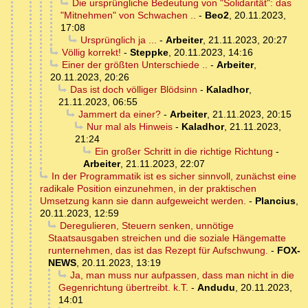
Die ursprüngliche Bedeutung von "Solidarität": das
"Mitnehmen" von Schwachen ..
-
Beo2
,
20.11.2023,
17:08
Ursprünglich ja ...
-
Arbeiter
,
21.11.2023, 20:27
Völlig korrekt!
-
Steppke
,
20.11.2023, 14:16
Einer der größten Unterschiede ..
-
Arbeiter
,
20.11.2023, 20:26
Das ist doch völliger Blödsinn
-
Kaladhor
,
21.11.2023, 06:55
Jammert da einer?
-
Arbeiter
,
21.11.2023, 20:15
Nur mal als Hinweis
-
Kaladhor
,
21.11.2023,
21:24
Ein großer Schritt in die richtige Richtung
-
Arbeiter
,
21.11.2023, 22:07
In der Programmatik ist es sicher sinnvoll, zunächst eine
radikale Position einzunehmen, in der praktischen
Umsetzung kann sie dann aufgeweicht werden.
-
Plancius
,
20.11.2023, 12:59
Deregulieren, Steuern senken, unnötige
Staatsausgaben streichen und die soziale Hängematte
runternehmen, das ist das Rezept für Aufschwung.
-
FOX-
NEWS
,
20.11.2023, 13:19
Ja, man muss nur aufpassen, dass man nicht in die
Gegenrichtung übertreibt. k.T.
-
Andudu
,
20.11.2023,
14:01