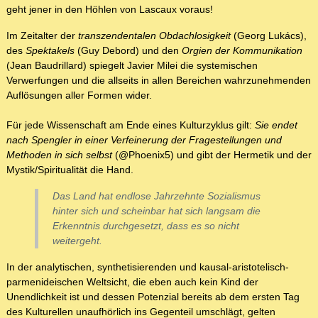
geht jener in den Höhlen von Lascaux voraus!
Im Zeitalter der
transzendentalen Obdachlosigkeit
(Georg Lukács),
des
Spektakels
(Guy Debord) und den
Orgien der Kommunikation
(Jean Baudrillard) spiegelt Javier Milei die systemischen
Verwerfungen und die allseits in allen Bereichen wahrzunehmenden
Auflösungen aller Formen wider.
Für jede Wissenschaft am Ende eines Kulturzyklus gilt:
Sie endet
nach Spengler in einer Verfeinerung der Fragestellungen und
Methoden in sich selbst
(@Phoenix5) und gibt der Hermetik und der
Mystik/Spiritualität die Hand.
Das Land hat endlose Jahrzehnte Sozialismus
hinter sich und scheinbar hat sich langsam die
Erkenntnis durchgesetzt, dass es so nicht
weitergeht.
In der analytischen, synthetisierenden und kausal-aristotelisch-
parmenideischen Weltsicht, die eben auch kein Kind der
Unendlichkeit ist und dessen Potenzial bereits ab dem ersten Tag
des Kulturellen unaufhörlich ins Gegenteil umschlägt, gelten