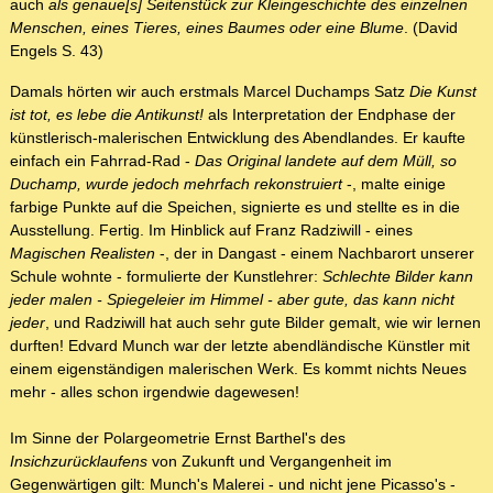
auch
als genaue[s] Seitenstück zur Kleingeschichte des einzelnen
Menschen, eines Tieres, eines Baumes oder eine Blume
. (David
Engels S. 43)
Damals hörten wir auch erstmals Marcel Duchamps Satz
Die Kunst
ist tot, es lebe die Antikunst!
als Interpretation der Endphase der
künstlerisch-malerischen Entwicklung des Abendlandes. Er kaufte
einfach ein Fahrrad-Rad -
Das Original landete auf dem Müll, so
Duchamp, wurde jedoch mehrfach rekonstruiert
-, malte einige
farbige Punkte auf die Speichen, signierte es und stellte es in die
Ausstellung. Fertig. Im Hinblick auf Franz Radziwill - eines
Magischen Realisten
-, der in Dangast - einem Nachbarort unserer
Schule wohnte - formulierte der Kunstlehrer:
Schlechte Bilder kann
jeder malen - Spiegeleier im Himmel - aber gute, das kann nicht
jeder
, und Radziwill hat auch sehr gute Bilder gemalt, wie wir lernen
durften! Edvard Munch war der letzte abendländische Künstler mit
einem eigenständigen malerischen Werk. Es kommt nichts Neues
mehr - alles schon irgendwie dagewesen!
Im Sinne der Polargeometrie Ernst Barthel's des
Insichzurücklaufens
von Zukunft und Vergangenheit im
Gegenwärtigen gilt: Munch's Malerei - und nicht jene Picasso's -