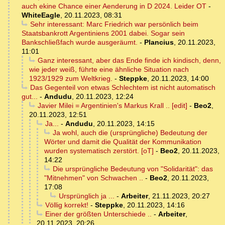
auch ekine Chance einer Aenderung in D 2024. Leider OT
-
WhiteEagle
,
20.11.2023, 08:31
Sehr interessant: Marc Friedrich war persönlich beim
Staatsbankrott Argentiniens 2001 dabei. Sogar sein
Bankschließfach wurde ausgeräumt.
-
Plancius
,
20.11.2023,
11:01
Ganz interessant, aber das Ende finde ich kindisch, denn,
wie jeder weiß, führte eine ähnliche Situation nach
1923/1929 zum Weltkrieg.
-
Steppke
,
20.11.2023, 14:00
Das Gegenteil von etwas Schlechtem ist nicht automatisch
gut...
-
Andudu
,
20.11.2023, 12:24
Javier Milei = Argentinien's Markus Krall .. [edit]
-
Beo2
,
20.11.2023, 12:51
Ja...
-
Andudu
,
20.11.2023, 14:15
Ja wohl, auch die (ursprüngliche) Bedeutung der
Wörter und damit die Qualität der Kommunikation
wurden systematisch zerstört. [oT]
-
Beo2
,
20.11.2023,
14:22
Die ursprüngliche Bedeutung von "Solidarität": das
"Mitnehmen" von Schwachen ..
-
Beo2
,
20.11.2023,
17:08
Ursprünglich ja ...
-
Arbeiter
,
21.11.2023, 20:27
Völlig korrekt!
-
Steppke
,
20.11.2023, 14:16
Einer der größten Unterschiede ..
-
Arbeiter
,
20.11.2023, 20:26