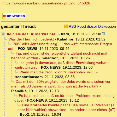
https://www.dasgelbeforum.net/index.php?id=646826
antworten
gesamter Thread:
RSS-Feed dieser Diskussion
Die Ziele des Dr. Markus Krall
-
tradi
,
18.11.2023, 21:30
Was der Herr nicht bedenkt
-
Kaladhor
,
19.11.2023, 01:32
"80% aller Jobs überflüssig" ... das wirft interessante Fragen
auf.
-
FOX-NEWS
,
19.11.2023, 09:49
Tja, und dabei ist der eigentliche Elefant noch nicht mal
benannt worden
-
Kaladhor
,
19.11.2023, 10:26
Ich gehe ja davon aus, daß diese Entwicklung weltweit
eintreten wird
-
FOX-NEWS
,
19.11.2023, 12:03
Wenn man die Produktion "zurückholen" will...
-
sensortimecom
,
21.11.2023, 08:38
Das mit den 80% wegfallender Jobs wurde uns schon vor
mehr als 30 Jahren erzählt. Und was ist die Realität?
-
Plancius
,
19.11.2023, 12:13
Es ist ja nicht so, daß es für diese Probleme keine Lösung
gäbe.
-
FOX-NEWS
,
19.11.2023, 15:12
Eine Krallpartei könnte paar CDU- sowie FDP-Wähler (+
paar Nichtwähler) abzwacken - es änderte aber nichts. [oT]
-
Beo2
,
19.11.2023, 16:04