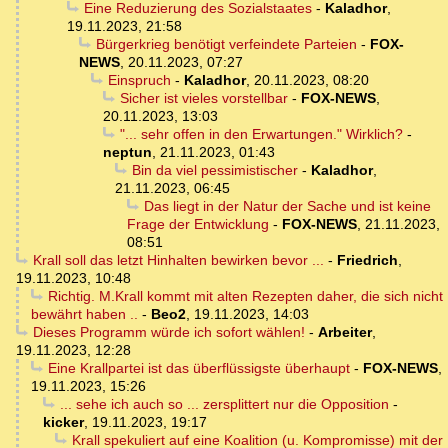
Eine Reduzierung des Sozialstaates
-
Kaladhor
,
19.11.2023, 21:58
Bürgerkrieg benötigt verfeindete Parteien
-
FOX-
NEWS
,
20.11.2023, 07:27
Einspruch
-
Kaladhor
,
20.11.2023, 08:20
Sicher ist vieles vorstellbar
-
FOX-NEWS
,
20.11.2023, 13:03
"... sehr offen in den Erwartungen." Wirklich?
-
neptun
,
21.11.2023, 01:43
Bin da viel pessimistischer
-
Kaladhor
,
21.11.2023, 06:45
Das liegt in der Natur der Sache und ist keine
Frage der Entwicklung
-
FOX-NEWS
,
21.11.2023,
08:51
Krall soll das letzt Hinhalten bewirken bevor ...
-
Friedrich
,
19.11.2023, 10:48
Richtig. M.Krall kommt mit alten Rezepten daher, die sich nicht
bewährt haben ..
-
Beo2
,
19.11.2023, 14:03
Dieses Programm würde ich sofort wählen!
-
Arbeiter
,
19.11.2023, 12:28
Eine Krallpartei ist das überflüssigste überhaupt
-
FOX-NEWS
,
19.11.2023, 15:26
... sehe ich auch so ... zersplittert nur die Opposition
-
kicker
,
19.11.2023, 19:17
Krall spekuliert auf eine Koalition (u. Kompromisse) mit der