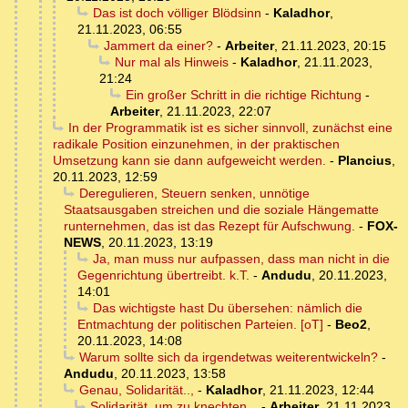
Das ist doch völliger Blödsinn
-
Kaladhor
,
21.11.2023, 06:55
Jammert da einer?
-
Arbeiter
,
21.11.2023, 20:15
Nur mal als Hinweis
-
Kaladhor
,
21.11.2023,
21:24
Ein großer Schritt in die richtige Richtung
-
Arbeiter
,
21.11.2023, 22:07
In der Programmatik ist es sicher sinnvoll, zunächst eine
radikale Position einzunehmen, in der praktischen
Umsetzung kann sie dann aufgeweicht werden.
-
Plancius
,
20.11.2023, 12:59
Deregulieren, Steuern senken, unnötige
Staatsausgaben streichen und die soziale Hängematte
runternehmen, das ist das Rezept für Aufschwung.
-
FOX-
NEWS
,
20.11.2023, 13:19
Ja, man muss nur aufpassen, dass man nicht in die
Gegenrichtung übertreibt. k.T.
-
Andudu
,
20.11.2023,
14:01
Das wichtigste hast Du übersehen: nämlich die
Entmachtung der politischen Parteien. [oT]
-
Beo2
,
20.11.2023, 14:08
Warum sollte sich da irgendetwas weiterentwickeln?
-
Andudu
,
20.11.2023, 13:58
Genau, Solidarität..,
-
Kaladhor
,
21.11.2023, 12:44
Solidarität, um zu knechten ..
-
Arbeiter
,
21.11.2023,