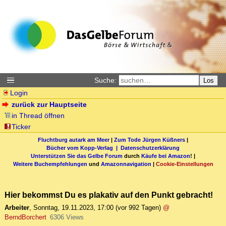
Suche:
Los
Login
zurück zur Hauptseite
in Thread öffnen
Ticker
Fluchtburg autark am Meer
|
Zum Tode Jürgen Küßners
|
Bücher vom Kopp-Verlag |
Datenschutzerklärung
Unterstützen Sie das Gelbe Forum
durch
Käufe bei Amazon
! |
Weitere Buchempfehlungen
und
Amazonnavigation
|
Cookie-Einstellungen
Hier bekommst Du es plakativ auf den Punkt gebracht!
Arbeiter
,
Sonntag, 19.11.2023, 17:00
(vor 992 Tagen)
@
BerndBorchert
6306 Views