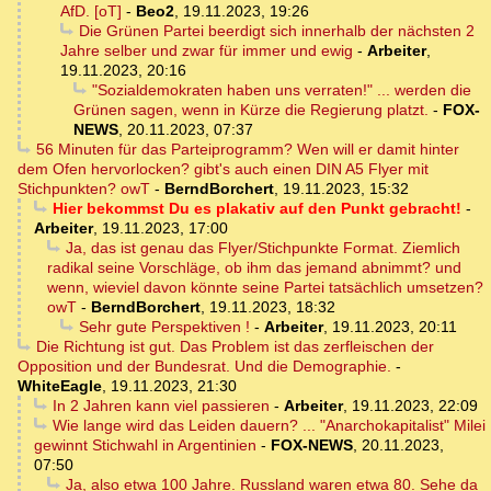
AfD. [oT]
-
Beo2
,
19.11.2023, 19:26
Die Grünen Partei beerdigt sich innerhalb der nächsten 2
Jahre selber und zwar für immer und ewig
-
Arbeiter
,
19.11.2023, 20:16
"Sozialdemokraten haben uns verraten!" ... werden die
Grünen sagen, wenn in Kürze die Regierung platzt.
-
FOX-
NEWS
,
20.11.2023, 07:37
56 Minuten für das Parteiprogramm? Wen will er damit hinter
dem Ofen hervorlocken? gibt's auch einen DIN A5 Flyer mit
Stichpunkten? owT
-
BerndBorchert
,
19.11.2023, 15:32
Hier bekommst Du es plakativ auf den Punkt gebracht!
-
Arbeiter
,
19.11.2023, 17:00
Ja, das ist genau das Flyer/Stichpunkte Format. Ziemlich
radikal seine Vorschläge, ob ihm das jemand abnimmt? und
wenn, wieviel davon könnte seine Partei tatsächlich umsetzen?
owT
-
BerndBorchert
,
19.11.2023, 18:32
Sehr gute Perspektiven !
-
Arbeiter
,
19.11.2023, 20:11
Die Richtung ist gut. Das Problem ist das zerfleischen der
Opposition und der Bundesrat. Und die Demographie.
-
WhiteEagle
,
19.11.2023, 21:30
In 2 Jahren kann viel passieren
-
Arbeiter
,
19.11.2023, 22:09
Wie lange wird das Leiden dauern? ... "Anarchokapitalist" Milei
gewinnt Stichwahl in Argentinien
-
FOX-NEWS
,
20.11.2023,
07:50
Ja, also etwa 100 Jahre. Russland waren etwa 80. Sehe da