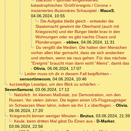
Blackout = spontan eingetretenes
katastrophisches 'Größt'ereignis / Corona =
inszeniertes illusionäres Schauspiel
-
MausS
,
04.06.2024, 10:55
Die Aufgabe bleibt gleich - entweder die
Staatsmacht gewinnt die Oberhand (auch mit
Kriegsrecht) und der Bürger bleibt brav in den
Wohnungen oder es gibt nachts Chaos und
Plünderungen.
-
ebbes
,
04.06.2024, 11:31
Du vergißt die Medien. Die hatten den Menschen
vorher allen klar gemacht, dass sie sich anstecken
und sterben, wenn sie raus gehen. Für das nächste
"Ereignis" braucht man dann wohl "Aliens", damit das
-
Olivia
,
06.06.2024, 17:07
Leider muss ich dir in diesem Fall beipflichten
-
sensortimecom
,
04.06.2024, 10:46
kurzweilige Lesetips, um den Blick zu schärfen:
-
SevenSamurai
,
03.06.2024, 17:12
Natürlich. Im kleinen Maßstab, zur Demostration, von den
Russen. Vor vielen Jahren. Die legten einen US-Flugzeugträger
im Schwarzen Meer lahm, indem sie ihn 1 x überflogen.
-
Olivia
,
06.06.2024, 17:20
Kriegsrecht binnen weniger Minuten
-
Brutus
,
03.06.2024, 21:39
Keule, beim dritten Mal gibst Du Einen aus
-
D-Marker
,
03.06.2024, 22:56