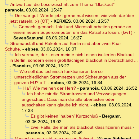
Antwort auf die Leserzuschrift zum Thema "Blackout"
-
paranoia
,
03.06.2024, 15:47
Der war gut. Würde jetzt gerne mal wissen, wie viele darüber
jetzt rätseln. ;-) (OT)
-
XERXES
,
03.06.2024, 15:57
Gemach, gemach. Intel und Microsoft arbeiten gerade an
einem neuen Supercomputer, um das Rätsel zu lösen. (kwT)
-
SevenSamurai
,
03.06.2024, 16:27
Stromausfall und Raketen auf Berlin sind aber zwei Paar
Schuhe.
-
ebbes
,
03.06.2024, 16:07
Ich vermute, der Leser meinte nicht einen isolierten Blackout
in Berlin, sondern einen großflächigen Blackout in Deutschland ...
-
Plancius
,
03.06.2024, 16:27
Wie soll das technisch funktionieren bei so
unterschiedlichen Stromnetzen und Sicherungen aus der
ganzen EU? o.T.
-
ebbes
,
03.06.2024, 16:34
Hä? Wie meinen der Herr?
-
paranoia
,
03.06.2024, 16:52
Ich habe mir die Stromtrassen und Verzweigungen
angeschaut. Dass man die alle überlasten oder
ausschalten kann glaube ich nicht.
-
ebbes
,
03.06.2024,
17:33
Es gibt keinen 'halben' Kurzschluß
-
Bergamr
,
03.06.2024, 19:02
zwei Fälle, die man als Blackout klassifizieren muss
-
paranoia
,
03.06.2024, 20:49
Versuch einer nicht ganz naiven Antwort
-
Wayne Schlegel
,