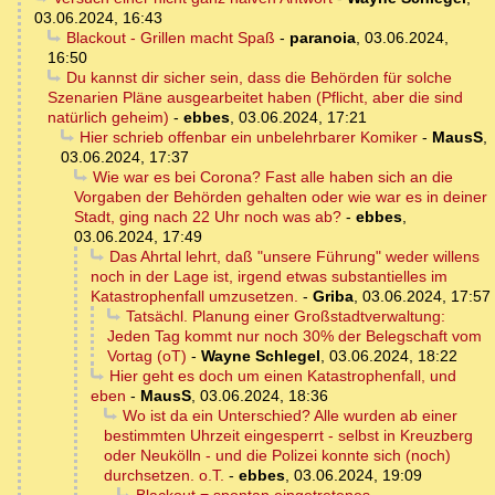
03.06.2024, 16:43
Blackout - Grillen macht Spaß
-
paranoia
,
03.06.2024,
16:50
Du kannst dir sicher sein, dass die Behörden für solche
Szenarien Pläne ausgearbeitet haben (Pflicht, aber die sind
natürlich geheim)
-
ebbes
,
03.06.2024, 17:21
Hier schrieb offenbar ein unbelehrbarer Komiker
-
MausS
,
03.06.2024, 17:37
Wie war es bei Corona? Fast alle haben sich an die
Vorgaben der Behörden gehalten oder wie war es in deiner
Stadt, ging nach 22 Uhr noch was ab?
-
ebbes
,
03.06.2024, 17:49
Das Ahrtal lehrt, daß "unsere Führung" weder willens
noch in der Lage ist, irgend etwas substantielles im
Katastrophenfall umzusetzen.
-
Griba
,
03.06.2024, 17:57
Tatsächl. Planung einer Großstadtverwaltung:
Jeden Tag kommt nur noch 30% der Belegschaft vom
Vortag (oT)
-
Wayne Schlegel
,
03.06.2024, 18:22
Hier geht es doch um einen Katastrophenfall, und
eben
-
MausS
,
03.06.2024, 18:36
Wo ist da ein Unterschied? Alle wurden ab einer
bestimmten Uhrzeit eingesperrt - selbst in Kreuzberg
oder Neukölln - und die Polizei konnte sich (noch)
durchsetzen. o.T.
-
ebbes
,
03.06.2024, 19:09