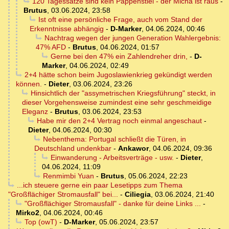
120 Tagessätze sind kein Pappenstiel - der Micha ist raus
-
Brutus
,
03.06.2024, 23:58
Ist oft eine persönliche Frage, auch vom Stand der
Erkenntnisse abhängig
-
D-Marker
,
04.06.2024, 00:46
Nachtrag wegen der jungen Generation Wahlergebnis:
47% AFD
-
Brutus
,
04.06.2024, 01:57
Gerne bei den 47% ein Zahlendreher drin,
-
D-
Marker
,
04.06.2024, 02:49
2+4 hätte schon beim Jugoslawienkrieg gekündigt werden
können.
-
Dieter
,
03.06.2024, 23:26
Hinsichtlich der "assymetrischen Kriegsführung" steckt, in
dieser Vorgehensweise zumindest eine sehr geschmeidige
Eleganz
-
Brutus
,
03.06.2024, 23:53
Habe mir den 2+4 Vertrag noch einmal angeschaut
-
Dieter
,
04.06.2024, 00:30
Nebenthema: Portugal schließt die Türen, in
Deutschland undenkbar
-
Ankawor
,
04.06.2024, 09:36
Einwanderung - Arbeitsverträge - usw.
-
Dieter
,
04.06.2024, 11:09
Renmimbi Yuan
-
Brutus
,
05.06.2024, 22:23
...ich steuere gerne ein paar Lesetipps zum Thema
"Großflächiger Stromausfall" bei...
-
Ciliegia
,
03.06.2024, 21:40
"Großflächiger Stromausfall" - danke für deine Links ...
-
Mirko2
,
04.06.2024, 00:46
Top (owT)
-
D-Marker
,
05.06.2024, 23:57