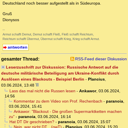
Deutschland noch besser aufgestellt als in Südeuropa.
Gruß
Dionysos
--
Armut schafft Demut, Demut schafft Fleiß, Fleiß schafft Reichtum,
Reichtum schafft Übermut, Übermut schafft Krieg, Krieg schafft Armut.
antworten
gesamter Thread:
RSS-Feed dieser Diskussion
Leserzuschrift zur Diskussion: Russische Antwort auf die
deutsche militärische Beteiligung am Ukraine-Konflikt durch
Auslösen eines Blackouts - Beispiel Berlin
-
Plancius
,
03.06.2024, 13:48
Lass das mal nicht die Russen lesen
-
Ankawor
,
03.06.2024,
14:56
Kommentar zu dem Video von Prof. Rechenbach
-
paranoia
,
03.06.2024, 15:41
Ankawor: "Blackout - Die großen Supermarktketten machen
zu"
-
paranoia
,
03.06.2024, 16:14
Hat DT Dir geschrieben?
-
paranoia
,
03.06.2024, 15:07
Nein, war nicht DT... (owT)
-
Plancius
,
03.06.2024, 15:20