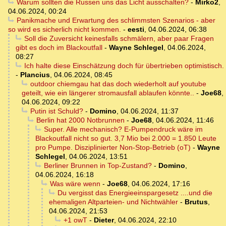
Warum sollten die Russen uns das Licht ausschalten?
-
Mirko2
,
04.06.2024, 00:24
Panikmache und Erwartung des schlimmsten Szenarios - aber
so wird es sicherlich nicht kommen.
-
eesti
,
04.06.2024, 06:38
Soll die Zuversicht keinesfalls schmälern, aber paar Fragen
gibt es doch im Blackoutfall
-
Wayne Schlegel
,
04.06.2024,
08:27
Ich halte diese Einschätzung doch für übertrieben optimistisch.
-
Plancius
,
04.06.2024, 08:45
outdoor chiemgau hat das doch wiederholt auf youtube
geteilt, wie ein längerer stromausfall ablaufen könnte..
-
Joe68
,
04.06.2024, 09:22
Putin ist Schuld?
-
Domino
,
04.06.2024, 11:37
Berlin hat 2000 Notbrunnen
-
Joe68
,
04.06.2024, 11:46
Super. Alle mechanisch? E-Pumpendruck wäre im
Blackoutfall nicht so gut. 3,7 Mio bei 2.000 = 1.850 Leute
pro Pumpe. Disziplinierter Non-Stop-Betrieb (oT)
-
Wayne
Schlegel
,
04.06.2024, 13:51
Berliner Brunnen in Top-Zustand?
-
Domino
,
04.06.2024, 16:18
Was wäre wenn
-
Joe68
,
04.06.2024, 17:16
Du vergisst das Energieeinspargesetz ....und die
ehemaligen Altparteien- und Nichtwähler
-
Brutus
,
04.06.2024, 21:53
+1 owT
-
Dieter
,
04.06.2024, 22:10