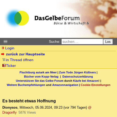
Suche:
Los
Login
zurück zur Hauptseite
in Thread öffnen
Ticker
Fluchtburg autark am Meer
|
Zum Tode Jürgen Küßners
|
Bücher vom Kopp-Verlag |
Datenschutzerklärung
Unterstützen Sie das Gelbe Forum
durch
Käufe bei Amazon
! |
Weitere Buchempfehlungen
und
Amazonnavigation
|
Cookie-Einstellungen
Es besteht etwas Hoffnung
Dionysos
,
Mittwoch, 05.06.2024, 09:23
(vor 794 Tagen)
@
Dragonfly
5876 Views