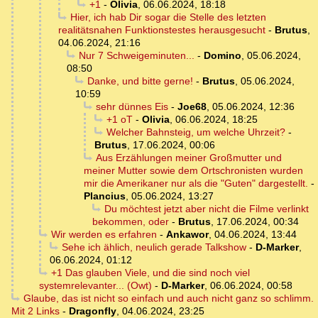
+1
-
Olivia
,
06.06.2024, 18:18
Hier, ich hab Dir sogar die Stelle des letzten
realitätsnahen Funktionstestes herausgesucht
-
Brutus
,
04.06.2024, 21:16
Nur 7 Schweigeminuten...
-
Domino
,
05.06.2024,
08:50
Danke, und bitte gerne!
-
Brutus
,
05.06.2024,
10:59
sehr dünnes Eis
-
Joe68
,
05.06.2024, 12:36
+1 oT
-
Olivia
,
06.06.2024, 18:25
Welcher Bahnsteig, um welche Uhrzeit?
-
Brutus
,
17.06.2024, 00:06
Aus Erzählungen meiner Großmutter und
meiner Mutter sowie dem Ortschronisten wurden
mir die Amerikaner nur als die "Guten" dargestellt.
-
Plancius
,
05.06.2024, 13:27
Du möchtest jetzt aber nicht die Filme verlinkt
bekommen, oder
-
Brutus
,
17.06.2024, 00:34
Wir werden es erfahren
-
Ankawor
,
04.06.2024, 13:44
Sehe ich ählich, neulich gerade Talkshow
-
D-Marker
,
06.06.2024, 01:12
+1 Das glauben Viele, und die sind noch viel
systemrelevanter... (Owt)
-
D-Marker
,
06.06.2024, 00:58
Glaube, das ist nicht so einfach und auch nicht ganz so schlimm.
Mit 2 Links
-
Dragonfly
,
04.06.2024, 23:25