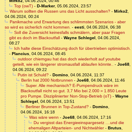
Mirko2
,
04.06.2024, 00:46
Top (owT)
-
D-Marker
,
05.06.2024, 23:57
Warum sollten die Russen uns das Licht ausschalten?
-
Mirko2
,
04.06.2024, 00:24
Panikmache und Erwartung des schlimmsten Szenarios - aber
so wird es sicherlich nicht kommen.
-
eesti
,
04.06.2024, 06:38
Soll die Zuversicht keinesfalls schmälern, aber paar Fragen
gibt es doch im Blackoutfall
-
Wayne Schlegel
,
04.06.2024,
08:27
Ich halte diese Einschätzung doch für übertrieben optimistisch.
-
Plancius
,
04.06.2024, 08:45
outdoor chiemgau hat das doch wiederholt auf youtube
geteilt, wie ein längerer stromausfall ablaufen könnte..
-
Joe68
,
04.06.2024, 09:22
Putin ist Schuld?
-
Domino
,
04.06.2024, 11:37
Berlin hat 2000 Notbrunnen
-
Joe68
,
04.06.2024, 11:46
Super. Alle mechanisch? E-Pumpendruck wäre im
Blackoutfall nicht so gut. 3,7 Mio bei 2.000 = 1.850 Leute
pro Pumpe. Disziplinierter Non-Stop-Betrieb (oT)
-
Wayne
Schlegel
,
04.06.2024, 13:51
Berliner Brunnen in Top-Zustand?
-
Domino
,
04.06.2024, 16:18
Was wäre wenn
-
Joe68
,
04.06.2024, 17:16
Du vergisst das Energieeinspargesetz ....und die
ehemaligen Altparteien- und Nichtwähler
-
Brutus
,