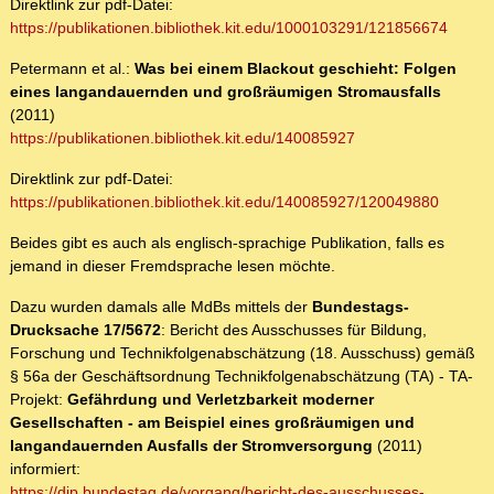
Direktlink zur pdf-Datei:
https://publikationen.bibliothek.kit.edu/1000103291/121856674
Petermann et al.:
Was bei einem Blackout geschieht: Folgen
eines langandauernden und großräumigen Stromausfalls
(2011)
https://publikationen.bibliothek.kit.edu/140085927
Direktlink zur pdf-Datei:
https://publikationen.bibliothek.kit.edu/140085927/120049880
Beides gibt es auch als englisch-sprachige Publikation, falls es
jemand in dieser Fremdsprache lesen möchte.
Dazu wurden damals alle MdBs mittels der
Bundestags-
Drucksache 17/5672
: Bericht des Ausschusses für Bildung,
Forschung und Technikfolgenabschätzung (18. Ausschuss) gemäß
§ 56a der Geschäftsordnung Technikfolgenabschätzung (TA) - TA-
Projekt:
Gefährdung und Verletzbarkeit moderner
Gesellschaften - am Beispiel eines großräumigen und
langandauernden Ausfalls der Stromversorgung
(2011)
informiert:
https://dip.bundestag.de/vorgang/bericht-des-ausschusses-