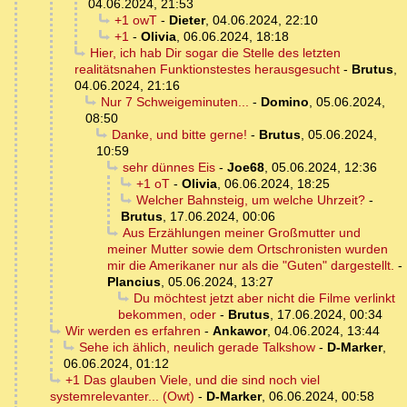
04.06.2024, 21:53
+1 owT
-
Dieter
,
04.06.2024, 22:10
+1
-
Olivia
,
06.06.2024, 18:18
Hier, ich hab Dir sogar die Stelle des letzten
realitätsnahen Funktionstestes herausgesucht
-
Brutus
,
04.06.2024, 21:16
Nur 7 Schweigeminuten...
-
Domino
,
05.06.2024,
08:50
Danke, und bitte gerne!
-
Brutus
,
05.06.2024,
10:59
sehr dünnes Eis
-
Joe68
,
05.06.2024, 12:36
+1 oT
-
Olivia
,
06.06.2024, 18:25
Welcher Bahnsteig, um welche Uhrzeit?
-
Brutus
,
17.06.2024, 00:06
Aus Erzählungen meiner Großmutter und
meiner Mutter sowie dem Ortschronisten wurden
mir die Amerikaner nur als die "Guten" dargestellt.
-
Plancius
,
05.06.2024, 13:27
Du möchtest jetzt aber nicht die Filme verlinkt
bekommen, oder
-
Brutus
,
17.06.2024, 00:34
Wir werden es erfahren
-
Ankawor
,
04.06.2024, 13:44
Sehe ich ählich, neulich gerade Talkshow
-
D-Marker
,
06.06.2024, 01:12
+1 Das glauben Viele, und die sind noch viel
systemrelevanter... (Owt)
-
D-Marker
,
06.06.2024, 00:58