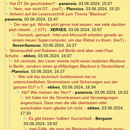
Hat DT Dir geschrieben?
-
paranoia
,
03.06.2024, 15:07
Nein, war nicht DT... (owT)
-
Plancius
,
03.06.2024, 15:20
Antwort auf die Leserzuschrift zum Thema "Blackout"
-
paranoia
,
03.06.2024, 15:47
Der war gut. Würde jetzt gerne mal wissen, wie viele darüber
jetzt rätseln. ;-) (OT)
-
XERXES
,
03.06.2024, 15:57
Gemach, gemach. Intel und Microsoft arbeiten gerade an
einem neuen Supercomputer, um das Rätsel zu lösen. (kwT)
-
SevenSamurai
,
03.06.2024, 16:27
Stromausfall und Raketen auf Berlin sind aber zwei Paar
Schuhe.
-
ebbes
,
03.06.2024, 16:07
Ich vermute, der Leser meinte nicht einen isolierten Blackout
in Berlin, sondern einen großflächigen Blackout in Deutschland ...
-
Plancius
,
03.06.2024, 16:27
Wie soll das technisch funktionieren bei so
unterschiedlichen Stromnetzen und Sicherungen aus der
ganzen EU? o.T.
-
ebbes
,
03.06.2024, 16:34
Hä? Wie meinen der Herr?
-
paranoia
,
03.06.2024, 16:52
Ich habe mir die Stromtrassen und Verzweigungen
angeschaut. Dass man die alle überlasten oder
ausschalten kann glaube ich nicht.
-
ebbes
,
03.06.2024,
17:33
Es gibt keinen 'halben' Kurzschluß
-
Bergamr
,
03.06.2024, 19:02
zwei Fälle, die man als Blackout klassifizieren muss
-