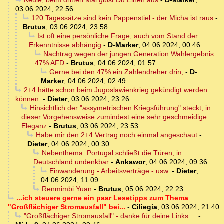
Keule, beim dritten Mal gibst Du Einen aus
-
D-Marker
,
03.06.2024, 22:56
120 Tagessätze sind kein Pappenstiel - der Micha ist raus
-
Brutus
,
03.06.2024, 23:58
Ist oft eine persönliche Frage, auch vom Stand der
Erkenntnisse abhängig
-
D-Marker
,
04.06.2024, 00:46
Nachtrag wegen der jungen Generation Wahlergebnis:
47% AFD
-
Brutus
,
04.06.2024, 01:57
Gerne bei den 47% ein Zahlendreher drin,
-
D-
Marker
,
04.06.2024, 02:49
2+4 hätte schon beim Jugoslawienkrieg gekündigt werden
können.
-
Dieter
,
03.06.2024, 23:26
Hinsichtlich der "assymetrischen Kriegsführung" steckt, in
dieser Vorgehensweise zumindest eine sehr geschmeidige
Eleganz
-
Brutus
,
03.06.2024, 23:53
Habe mir den 2+4 Vertrag noch einmal angeschaut
-
Dieter
,
04.06.2024, 00:30
Nebenthema: Portugal schließt die Türen, in
Deutschland undenkbar
-
Ankawor
,
04.06.2024, 09:36
Einwanderung - Arbeitsverträge - usw.
-
Dieter
,
04.06.2024, 11:09
Renmimbi Yuan
-
Brutus
,
05.06.2024, 22:23
...ich steuere gerne ein paar Lesetipps zum Thema
"Großflächiger Stromausfall" bei...
-
Ciliegia
,
03.06.2024, 21:40
"Großflächiger Stromausfall" - danke für deine Links ...
-