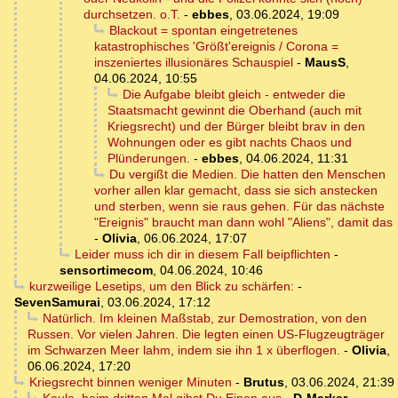
durchsetzen. o.T.
-
ebbes
,
03.06.2024, 19:09
Blackout = spontan eingetretenes
katastrophisches 'Größt'ereignis / Corona =
inszeniertes illusionäres Schauspiel
-
MausS
,
04.06.2024, 10:55
Die Aufgabe bleibt gleich - entweder die
Staatsmacht gewinnt die Oberhand (auch mit
Kriegsrecht) und der Bürger bleibt brav in den
Wohnungen oder es gibt nachts Chaos und
Plünderungen.
-
ebbes
,
04.06.2024, 11:31
Du vergißt die Medien. Die hatten den Menschen
vorher allen klar gemacht, dass sie sich anstecken
und sterben, wenn sie raus gehen. Für das nächste
"Ereignis" braucht man dann wohl "Aliens", damit das
-
Olivia
,
06.06.2024, 17:07
Leider muss ich dir in diesem Fall beipflichten
-
sensortimecom
,
04.06.2024, 10:46
kurzweilige Lesetips, um den Blick zu schärfen:
-
SevenSamurai
,
03.06.2024, 17:12
Natürlich. Im kleinen Maßstab, zur Demostration, von den
Russen. Vor vielen Jahren. Die legten einen US-Flugzeugträger
im Schwarzen Meer lahm, indem sie ihn 1 x überflogen.
-
Olivia
,
06.06.2024, 17:20
Kriegsrecht binnen weniger Minuten
-
Brutus
,
03.06.2024, 21:39