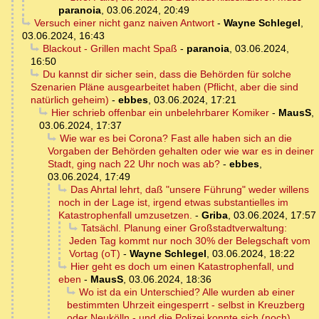
paranoia
,
03.06.2024, 20:49
Versuch einer nicht ganz naiven Antwort
-
Wayne Schlegel
,
03.06.2024, 16:43
Blackout - Grillen macht Spaß
-
paranoia
,
03.06.2024,
16:50
Du kannst dir sicher sein, dass die Behörden für solche
Szenarien Pläne ausgearbeitet haben (Pflicht, aber die sind
natürlich geheim)
-
ebbes
,
03.06.2024, 17:21
Hier schrieb offenbar ein unbelehrbarer Komiker
-
MausS
,
03.06.2024, 17:37
Wie war es bei Corona? Fast alle haben sich an die
Vorgaben der Behörden gehalten oder wie war es in deiner
Stadt, ging nach 22 Uhr noch was ab?
-
ebbes
,
03.06.2024, 17:49
Das Ahrtal lehrt, daß "unsere Führung" weder willens
noch in der Lage ist, irgend etwas substantielles im
Katastrophenfall umzusetzen.
-
Griba
,
03.06.2024, 17:57
Tatsächl. Planung einer Großstadtverwaltung:
Jeden Tag kommt nur noch 30% der Belegschaft vom
Vortag (oT)
-
Wayne Schlegel
,
03.06.2024, 18:22
Hier geht es doch um einen Katastrophenfall, und
eben
-
MausS
,
03.06.2024, 18:36
Wo ist da ein Unterschied? Alle wurden ab einer
bestimmten Uhrzeit eingesperrt - selbst in Kreuzberg
oder Neukölln - und die Polizei konnte sich (noch)