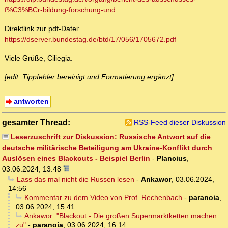
f%C3%BCr-bildung-forschung-und...
Direktlink zur pdf-Datei:
https://dserver.bundestag.de/btd/17/056/1705672.pdf
Viele Grüße, Ciliegia.
[edit: Tippfehler bereinigt und Formatierung ergänzt]
antworten
gesamter Thread:
RSS-Feed dieser Diskussion
Leserzuschrift zur Diskussion: Russische Antwort auf die
deutsche militärische Beteiligung am Ukraine-Konflikt durch
Auslösen eines Blackouts - Beispiel Berlin
-
Plancius
,
03.06.2024, 13:48
Lass das mal nicht die Russen lesen
-
Ankawor
,
03.06.2024,
14:56
Kommentar zu dem Video von Prof. Rechenbach
-
paranoia
,
03.06.2024, 15:41
Ankawor: "Blackout - Die großen Supermarktketten machen
zu"
-
paranoia
,
03.06.2024, 16:14