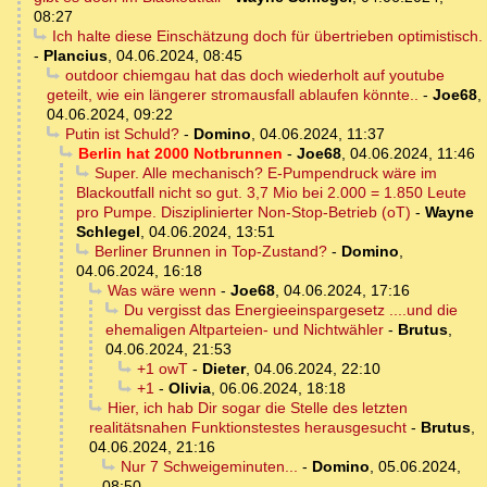
08:27
Ich halte diese Einschätzung doch für übertrieben optimistisch.
-
Plancius
,
04.06.2024, 08:45
outdoor chiemgau hat das doch wiederholt auf youtube
geteilt, wie ein längerer stromausfall ablaufen könnte..
-
Joe68
,
04.06.2024, 09:22
Putin ist Schuld?
-
Domino
,
04.06.2024, 11:37
Berlin hat 2000 Notbrunnen
-
Joe68
,
04.06.2024, 11:46
Super. Alle mechanisch? E-Pumpendruck wäre im
Blackoutfall nicht so gut. 3,7 Mio bei 2.000 = 1.850 Leute
pro Pumpe. Disziplinierter Non-Stop-Betrieb (oT)
-
Wayne
Schlegel
,
04.06.2024, 13:51
Berliner Brunnen in Top-Zustand?
-
Domino
,
04.06.2024, 16:18
Was wäre wenn
-
Joe68
,
04.06.2024, 17:16
Du vergisst das Energieeinspargesetz ....und die
ehemaligen Altparteien- und Nichtwähler
-
Brutus
,
04.06.2024, 21:53
+1 owT
-
Dieter
,
04.06.2024, 22:10
+1
-
Olivia
,
06.06.2024, 18:18
Hier, ich hab Dir sogar die Stelle des letzten
realitätsnahen Funktionstestes herausgesucht
-
Brutus
,
04.06.2024, 21:16
Nur 7 Schweigeminuten...
-
Domino
,
05.06.2024,
08:50