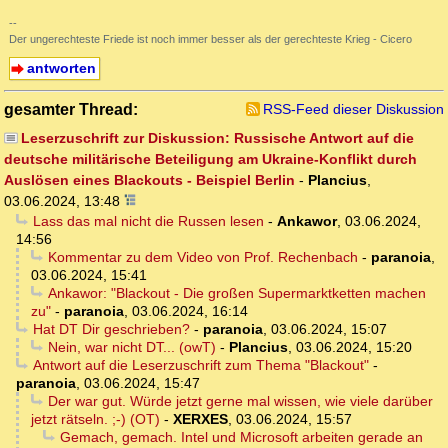
--
Der ungerechteste Friede ist noch immer besser als der gerechteste Krieg - Cicero
antworten
gesamter Thread:
RSS-Feed dieser Diskussion
Leserzuschrift zur Diskussion: Russische Antwort auf die
deutsche militärische Beteiligung am Ukraine-Konflikt durch
Auslösen eines Blackouts - Beispiel Berlin
-
Plancius
,
03.06.2024, 13:48
Lass das mal nicht die Russen lesen
-
Ankawor
,
03.06.2024,
14:56
Kommentar zu dem Video von Prof. Rechenbach
-
paranoia
,
03.06.2024, 15:41
Ankawor: "Blackout - Die großen Supermarktketten machen
zu"
-
paranoia
,
03.06.2024, 16:14
Hat DT Dir geschrieben?
-
paranoia
,
03.06.2024, 15:07
Nein, war nicht DT... (owT)
-
Plancius
,
03.06.2024, 15:20
Antwort auf die Leserzuschrift zum Thema "Blackout"
-
paranoia
,
03.06.2024, 15:47
Der war gut. Würde jetzt gerne mal wissen, wie viele darüber
jetzt rätseln. ;-) (OT)
-
XERXES
,
03.06.2024, 15:57
Gemach, gemach. Intel und Microsoft arbeiten gerade an