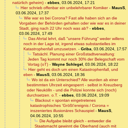
natürlich geheim)
-
ebbes
,
03.06.2024, 17:21
Hier schrieb offenbar ein unbelehrbarer Komiker
-
MausS
,
03.06.2024, 17:37
Wie war es bei Corona? Fast alle haben sich an die
Vorgaben der Behörden gehalten oder wie war es in deiner
Stadt, ging nach 22 Uhr noch was ab?
-
ebbes
,
03.06.2024, 17:49
Das Ahrtal lehrt, daß "unsere Führung" weder willens
noch in der Lage ist, irgend etwas substantielles im
Katastrophenfall umzusetzen.
-
Griba
,
03.06.2024, 17:57
Tatsächl. Planung einer Großstadtverwaltung:
Jeden Tag kommt nur noch 30% der Belegschaft vom
Vortag (oT)
-
Wayne Schlegel
,
03.06.2024, 18:22
Hier geht es doch um einen Katastrophenfall, und
eben
-
MausS
,
03.06.2024, 18:36
Wo ist da ein Unterschied? Alle wurden ab einer
bestimmten Uhrzeit eingesperrt - selbst in Kreuzberg
oder Neukölln - und die Polizei konnte sich (noch)
durchsetzen. o.T.
-
ebbes
,
03.06.2024, 19:09
Blackout = spontan eingetretenes
katastrophisches 'Größt'ereignis / Corona =
inszeniertes illusionäres Schauspiel
-
MausS
,
04.06.2024, 10:55
Die Aufgabe bleibt gleich - entweder die
Staatsmacht gewinnt die Oberhand (auch mit