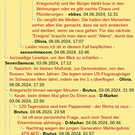
Kriegsrecht) und der Bürger bleibt brav in den
Wohnungen oder es gibt nachts Chaos und
Plünderungen.
-
ebbes
,
04.06.2024, 11:31
Du vergißt die Medien. Die hatten den Menschen
vorher allen klar gemacht, dass sie sich anstecken
und sterben, wenn sie raus gehen. Für das nächste
"Ereignis" braucht man dann wohl "Aliens", damit das
-
Olivia
,
06.06.2024, 17:07
Leider muss ich dir in diesem Fall beipflichten
-
sensortimecom
,
04.06.2024, 10:46
kurzweilige Lesetips, um den Blick zu schärfen:
-
SevenSamurai
,
03.06.2024, 17:12
Natürlich. Im kleinen Maßstab, zur Demostration, von den
Russen. Vor vielen Jahren. Die legten einen US-Flugzeugträger
im Schwarzen Meer lahm, indem sie ihn 1 x überflogen.
-
Olivia
,
06.06.2024, 17:20
Kriegsrecht binnen weniger Minuten
-
Brutus
,
03.06.2024, 21:39
Keule, beim dritten Mal gibst Du Einen aus
-
D-Marker
,
03.06.2024, 22:56
120 Tagessätze sind kein Pappenstiel - der Micha ist raus
-
Brutus
,
03.06.2024, 23:58
Ist oft eine persönliche Frage, auch vom Stand der
Erkenntnisse abhängig
-
D-Marker
,
04.06.2024, 00:46
Nachtrag wegen der jungen Generation Wahlergebnis:
47% AFD
-
Brutus
,
04.06.2024, 01:57