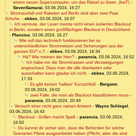
einem neuen Supercomputer, um das Rätsel zu lösen. (kwT)
-
SevenSamurai
,
03.06.2024, 16:27
Stromausfall und Raketen auf Berlin sind aber zwei Paar
Schuhe.
-
ebbes
,
03.06.2024, 16:07
Ich vermute, der Leser meinte nicht einen isolierten Blackout
in Berlin, sondern einen großflächigen Blackout in Deutschland ...
-
Plancius
,
03.06.2024, 16:27
Wie soll das technisch funktionieren bei so
unterschiedlichen Stromnetzen und Sicherungen aus der
ganzen EU? o.T.
-
ebbes
,
03.06.2024, 16:34
Hä? Wie meinen der Herr?
-
paranoia
,
03.06.2024, 16:52
Ich habe mir die Stromtrassen und Verzweigungen
angeschaut. Dass man die alle überlasten oder
ausschalten kann glaube ich nicht.
-
ebbes
,
03.06.2024,
17:33
Es gibt keinen 'halben' Kurzschluß
-
Bergamr
,
03.06.2024, 19:02
zwei Fälle, die man als Blackout klassifizieren muss
-
paranoia
,
03.06.2024, 20:49
Versuch einer nicht ganz naiven Antwort
-
Wayne Schlegel
,
03.06.2024, 16:43
Blackout - Grillen macht Spaß
-
paranoia
,
03.06.2024,
16:50
Du kannst dir sicher sein, dass die Behörden für solche
Szenarien Pläne ausgearbeitet haben (Pflicht, aber die sind