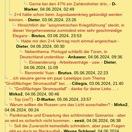
Gerne bei den 47% ein Zahlendreher drin,
-
D-
Marker
,
04.06.2024, 02:49
2+4 hätte schon beim Jugoslawienkrieg gekündigt werden
können.
-
Dieter
,
03.06.2024, 23:26
Hinsichtlich der "assymetrischen Kriegsführung" steckt, in
dieser Vorgehensweise zumindest eine sehr geschmeidige
Eleganz
-
Brutus
,
03.06.2024, 23:53
Habe mir den 2+4 Vertrag noch einmal angeschaut
-
Dieter
,
04.06.2024, 00:30
Nebenthema: Portugal schließt die Türen, in
Deutschland undenkbar
-
Ankawor
,
04.06.2024, 09:36
Einwanderung - Arbeitsverträge - usw.
-
Dieter
,
04.06.2024, 11:09
Renmimbi Yuan
-
Brutus
,
05.06.2024, 22:23
...ich steuere gerne ein paar Lesetipps zum Thema
"Großflächiger Stromausfall" bei...
-
Ciliegia
,
03.06.2024, 21:40
"Großflächiger Stromausfall" - danke für deine Links ...
-
Mirko2
,
04.06.2024, 00:46
Top (owT)
-
D-Marker
,
05.06.2024, 23:57
Warum sollten die Russen uns das Licht ausschalten?
-
Mirko2
,
04.06.2024, 00:24
Panikmache und Erwartung des schlimmsten Szenarios - aber
so wird es sicherlich nicht kommen.
-
eesti
,
04.06.2024, 06:38
Soll die Zuversicht keinesfalls schmälern, aber paar Fragen
gibt es doch im Blackoutfall
-
Wayne Schlegel
,
04.06.2024,