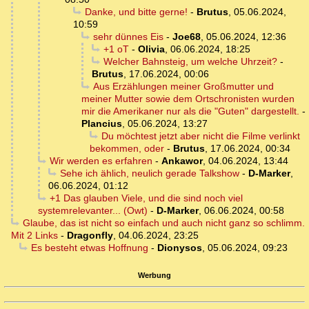
Danke, und bitte gerne!
-
Brutus
,
05.06.2024,
10:59
sehr dünnes Eis
-
Joe68
,
05.06.2024, 12:36
+1 oT
-
Olivia
,
06.06.2024, 18:25
Welcher Bahnsteig, um welche Uhrzeit?
-
Brutus
,
17.06.2024, 00:06
Aus Erzählungen meiner Großmutter und
meiner Mutter sowie dem Ortschronisten wurden
mir die Amerikaner nur als die "Guten" dargestellt.
-
Plancius
,
05.06.2024, 13:27
Du möchtest jetzt aber nicht die Filme verlinkt
bekommen, oder
-
Brutus
,
17.06.2024, 00:34
Wir werden es erfahren
-
Ankawor
,
04.06.2024, 13:44
Sehe ich ählich, neulich gerade Talkshow
-
D-Marker
,
06.06.2024, 01:12
+1 Das glauben Viele, und die sind noch viel
systemrelevanter... (Owt)
-
D-Marker
,
06.06.2024, 00:58
Glaube, das ist nicht so einfach und auch nicht ganz so schlimm.
Mit 2 Links
-
Dragonfly
,
04.06.2024, 23:25
Es besteht etwas Hoffnung
-
Dionysos
,
05.06.2024, 09:23
Werbung