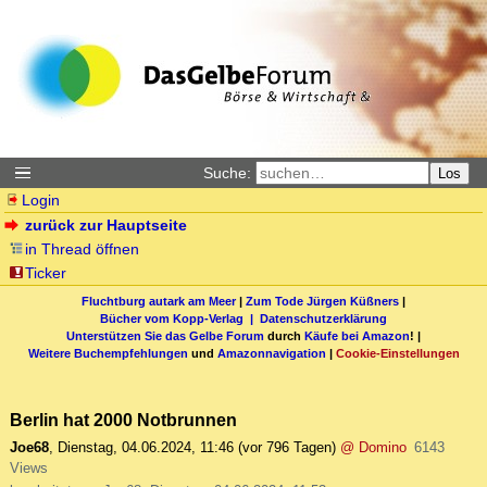
Suche:
Los
Login
zurück zur Hauptseite
in Thread öffnen
Ticker
Fluchtburg autark am Meer
|
Zum Tode Jürgen Küßners
|
Bücher vom Kopp-Verlag |
Datenschutzerklärung
Unterstützen Sie das Gelbe Forum
durch
Käufe bei Amazon
! |
Weitere Buchempfehlungen
und
Amazonnavigation
|
Cookie-Einstellungen
Berlin hat 2000 Notbrunnen
Joe68
,
Dienstag, 04.06.2024, 11:46
(vor 796 Tagen)
@ Domino
6143
Views