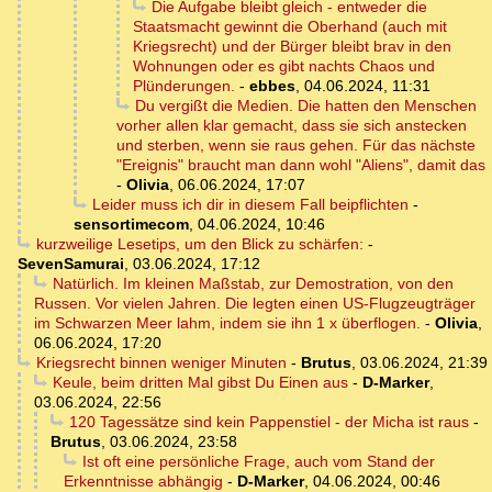
Die Aufgabe bleibt gleich - entweder die
Staatsmacht gewinnt die Oberhand (auch mit
Kriegsrecht) und der Bürger bleibt brav in den
Wohnungen oder es gibt nachts Chaos und
Plünderungen.
-
ebbes
,
04.06.2024, 11:31
Du vergißt die Medien. Die hatten den Menschen
vorher allen klar gemacht, dass sie sich anstecken
und sterben, wenn sie raus gehen. Für das nächste
"Ereignis" braucht man dann wohl "Aliens", damit das
-
Olivia
,
06.06.2024, 17:07
Leider muss ich dir in diesem Fall beipflichten
-
sensortimecom
,
04.06.2024, 10:46
kurzweilige Lesetips, um den Blick zu schärfen:
-
SevenSamurai
,
03.06.2024, 17:12
Natürlich. Im kleinen Maßstab, zur Demostration, von den
Russen. Vor vielen Jahren. Die legten einen US-Flugzeugträger
im Schwarzen Meer lahm, indem sie ihn 1 x überflogen.
-
Olivia
,
06.06.2024, 17:20
Kriegsrecht binnen weniger Minuten
-
Brutus
,
03.06.2024, 21:39
Keule, beim dritten Mal gibst Du Einen aus
-
D-Marker
,
03.06.2024, 22:56
120 Tagessätze sind kein Pappenstiel - der Micha ist raus
-
Brutus
,
03.06.2024, 23:58
Ist oft eine persönliche Frage, auch vom Stand der
Erkenntnisse abhängig
-
D-Marker
,
04.06.2024, 00:46