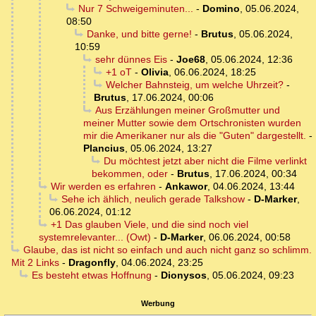
Nur 7 Schweigeminuten...
-
Domino
,
05.06.2024,
08:50
Danke, und bitte gerne!
-
Brutus
,
05.06.2024,
10:59
sehr dünnes Eis
-
Joe68
,
05.06.2024, 12:36
+1 oT
-
Olivia
,
06.06.2024, 18:25
Welcher Bahnsteig, um welche Uhrzeit?
-
Brutus
,
17.06.2024, 00:06
Aus Erzählungen meiner Großmutter und
meiner Mutter sowie dem Ortschronisten wurden
mir die Amerikaner nur als die "Guten" dargestellt.
-
Plancius
,
05.06.2024, 13:27
Du möchtest jetzt aber nicht die Filme verlinkt
bekommen, oder
-
Brutus
,
17.06.2024, 00:34
Wir werden es erfahren
-
Ankawor
,
04.06.2024, 13:44
Sehe ich ählich, neulich gerade Talkshow
-
D-Marker
,
06.06.2024, 01:12
+1 Das glauben Viele, und die sind noch viel
systemrelevanter... (Owt)
-
D-Marker
,
06.06.2024, 00:58
Glaube, das ist nicht so einfach und auch nicht ganz so schlimm.
Mit 2 Links
-
Dragonfly
,
04.06.2024, 23:25
Es besteht etwas Hoffnung
-
Dionysos
,
05.06.2024, 09:23
Werbung