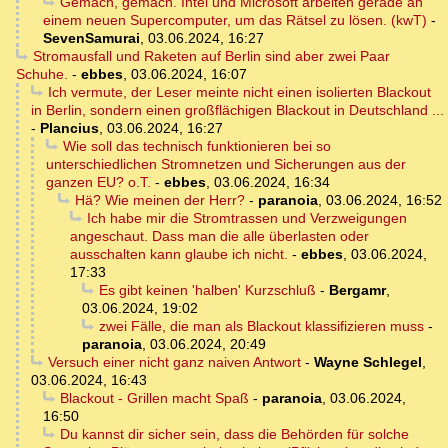
Gemach, gemach. Intel und Microsoft arbeiten gerade an
einem neuen Supercomputer, um das Rätsel zu lösen. (kwT)
-
SevenSamurai
,
03.06.2024, 16:27
Stromausfall und Raketen auf Berlin sind aber zwei Paar
Schuhe.
-
ebbes
,
03.06.2024, 16:07
Ich vermute, der Leser meinte nicht einen isolierten Blackout
in Berlin, sondern einen großflächigen Blackout in Deutschland ...
-
Plancius
,
03.06.2024, 16:27
Wie soll das technisch funktionieren bei so
unterschiedlichen Stromnetzen und Sicherungen aus der
ganzen EU? o.T.
-
ebbes
,
03.06.2024, 16:34
Hä? Wie meinen der Herr?
-
paranoia
,
03.06.2024, 16:52
Ich habe mir die Stromtrassen und Verzweigungen
angeschaut. Dass man die alle überlasten oder
ausschalten kann glaube ich nicht.
-
ebbes
,
03.06.2024,
17:33
Es gibt keinen 'halben' Kurzschluß
-
Bergamr
,
03.06.2024, 19:02
zwei Fälle, die man als Blackout klassifizieren muss
-
paranoia
,
03.06.2024, 20:49
Versuch einer nicht ganz naiven Antwort
-
Wayne Schlegel
,
03.06.2024, 16:43
Blackout - Grillen macht Spaß
-
paranoia
,
03.06.2024,
16:50
Du kannst dir sicher sein, dass die Behörden für solche