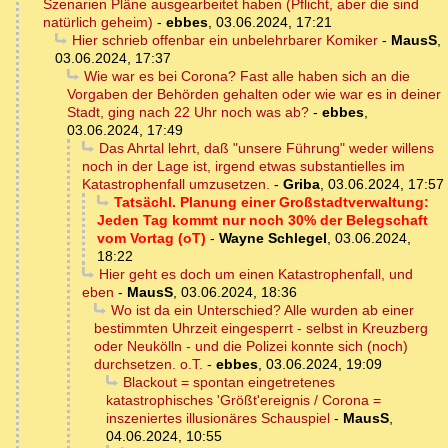
Szenarien Pläne ausgearbeitet haben (Pflicht, aber die sind
natürlich geheim)
-
ebbes
,
03.06.2024, 17:21
Hier schrieb offenbar ein unbelehrbarer Komiker
-
MausS
,
03.06.2024, 17:37
Wie war es bei Corona? Fast alle haben sich an die
Vorgaben der Behörden gehalten oder wie war es in deiner
Stadt, ging nach 22 Uhr noch was ab?
-
ebbes
,
03.06.2024, 17:49
Das Ahrtal lehrt, daß "unsere Führung" weder willens
noch in der Lage ist, irgend etwas substantielles im
Katastrophenfall umzusetzen.
-
Griba
,
03.06.2024, 17:57
Tatsächl. Planung einer Großstadtverwaltung:
Jeden Tag kommt nur noch 30% der Belegschaft
vom Vortag (oT)
-
Wayne Schlegel
,
03.06.2024,
18:22
Hier geht es doch um einen Katastrophenfall, und
eben
-
MausS
,
03.06.2024, 18:36
Wo ist da ein Unterschied? Alle wurden ab einer
bestimmten Uhrzeit eingesperrt - selbst in Kreuzberg
oder Neukölln - und die Polizei konnte sich (noch)
durchsetzen. o.T.
-
ebbes
,
03.06.2024, 19:09
Blackout = spontan eingetretenes
katastrophisches 'Größt'ereignis / Corona =
inszeniertes illusionäres Schauspiel
-
MausS
,
04.06.2024, 10:55