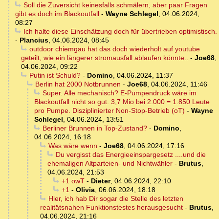
Soll die Zuversicht keinesfalls schmälern, aber paar Fragen
gibt es doch im Blackoutfall
-
Wayne Schlegel
,
04.06.2024,
08:27
Ich halte diese Einschätzung doch für übertrieben optimistisch.
-
Plancius
,
04.06.2024, 08:45
outdoor chiemgau hat das doch wiederholt auf youtube
geteilt, wie ein längerer stromausfall ablaufen könnte..
-
Joe68
,
04.06.2024, 09:22
Putin ist Schuld?
-
Domino
,
04.06.2024, 11:37
Berlin hat 2000 Notbrunnen
-
Joe68
,
04.06.2024, 11:46
Super. Alle mechanisch? E-Pumpendruck wäre im
Blackoutfall nicht so gut. 3,7 Mio bei 2.000 = 1.850 Leute
pro Pumpe. Disziplinierter Non-Stop-Betrieb (oT)
-
Wayne
Schlegel
,
04.06.2024, 13:51
Berliner Brunnen in Top-Zustand?
-
Domino
,
04.06.2024, 16:18
Was wäre wenn
-
Joe68
,
04.06.2024, 17:16
Du vergisst das Energieeinspargesetz ....und die
ehemaligen Altparteien- und Nichtwähler
-
Brutus
,
04.06.2024, 21:53
+1 owT
-
Dieter
,
04.06.2024, 22:10
+1
-
Olivia
,
06.06.2024, 18:18
Hier, ich hab Dir sogar die Stelle des letzten
realitätsnahen Funktionstestes herausgesucht
-
Brutus
,
04.06.2024, 21:16