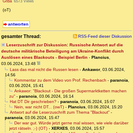
Griba
6573 Views
(oT)
antworten
gesamter Thread:
RSS-Feed dieser Diskussion
Leserzuschrift zur Diskussion: Russische Antwort auf die
deutsche militärische Beteiligung am Ukraine-Konflikt durch
Auslösen eines Blackouts - Beispiel Berlin
-
Plancius
,
03.06.2024, 13:48
Lass das mal nicht die Russen lesen
-
Ankawor
,
03.06.2024,
14:56
Kommentar zu dem Video von Prof. Rechenbach
-
paranoia
,
03.06.2024, 15:41
Ankawor: "Blackout - Die großen Supermarktketten machen
zu"
-
paranoia
,
03.06.2024, 16:14
Hat DT Dir geschrieben?
-
paranoia
,
03.06.2024, 15:07
Nein, war nicht DT... (owT)
-
Plancius
,
03.06.2024, 15:20
Antwort auf die Leserzuschrift zum Thema "Blackout"
-
paranoia
,
03.06.2024, 15:47
Der war gut. Würde jetzt gerne mal wissen, wie viele darüber
jetzt rätseln. ;-) (OT)
-
XERXES
,
03.06.2024, 15:57