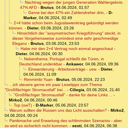
Nachtrag wegen der jungen Generation Wahlergebnis:
47% AFD
-
Brutus
,
04.06.2024, 01:57
Gerne bei den 47% ein Zahlendreher drin,
-
D-
Marker
,
04.06.2024, 02:49
2+4 hätte schon beim Jugoslawienkrieg gekündigt werden
können.
-
Dieter
,
03.06.2024, 23:26
Hinsichtlich der "assymetrischen Kriegsführung" steckt, in
dieser Vorgehensweise zumindest eine sehr geschmeidige
Eleganz
-
Brutus
,
03.06.2024, 23:53
Habe mir den 2+4 Vertrag noch einmal angeschaut
-
Dieter
,
04.06.2024, 00:30
Nebenthema: Portugal schließt die Türen, in
Deutschland undenkbar
-
Ankawor
,
04.06.2024, 09:36
Einwanderung - Arbeitsverträge - usw.
-
Dieter
,
04.06.2024, 11:09
Renmimbi Yuan
-
Brutus
,
05.06.2024, 22:23
...ich steuere gerne ein paar Lesetipps zum Thema
"Großflächiger Stromausfall" bei...
-
Ciliegia
,
03.06.2024, 21:40
"Großflächiger Stromausfall" - danke für deine Links ...
-
Mirko2
,
04.06.2024, 00:46
Top (owT)
-
D-Marker
,
05.06.2024, 23:57
Warum sollten die Russen uns das Licht ausschalten?
-
Mirko2
,
04.06.2024, 00:24
Panikmache und Erwartung des schlimmsten Szenarios - aber
so wird es sicherlich nicht kommen.
-
eesti
,
04.06.2024, 06:38