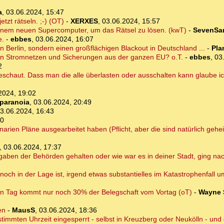
a
,
03.06.2024, 15:47
tzt rätseln. ;-) (OT)
-
XERXES
,
03.06.2024, 15:57
einem neuen Supercomputer, um das Rätsel zu lösen. (kwT)
-
SevenSa
e.
-
ebbes
,
03.06.2024, 16:07
in Berlin, sondern einen großflächigen Blackout in Deutschland ...
-
Pla
chen Stromnetzen und Sicherungen aus der ganzen EU? o.T.
-
ebbes
,
03
2
chaut. Dass man die alle überlasten oder ausschalten kann glaube ich
2024, 19:02
paranoia
,
03.06.2024, 20:49
3.06.2024, 16:43
50
narien Pläne ausgearbeitet haben (Pflicht, aber die sind natürlich gehe
,
03.06.2024, 17:37
rgaben der Behörden gehalten oder wie war es in deiner Stadt, ging n
noch in der Lage ist, irgend etwas substantielles im Katastrophenfall 
en Tag kommt nur noch 30% der Belegschaft vom Vortag (oT)
-
Wayne 
en
-
MausS
,
03.06.2024, 18:36
timmten Uhrzeit eingesperrt - selbst in Kreuzberg oder Neukölln - und d