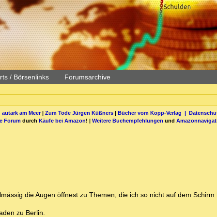
ts / Börsenlinks
Forumsarchive
 autark am Meer
|
Zum Tode Jürgen Küßners
|
Bücher vom Kopp-Verlag |
Datenschut
be Forum
durch
Käufe bei Amazon
! |
Weitere Buchempfehlungen
und
Amazonnavigat
elmässig die Augen öffnest zu Themen, die ich so nicht auf dem Schirm 
den zu Berlin.