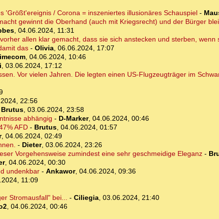
 'Größt'ereignis / Corona = inszeniertes illusionäres Schauspiel
-
Mau
tsmacht gewinnt die Oberhand (auch mit Kriegsrecht) und der Bürger bl
bbes
,
04.06.2024, 11:31
orher allen klar gemacht, dass sie sich anstecken und sterben, wenn 
damit das
-
Olivia
,
06.06.2024, 17:07
timecom
,
04.06.2024, 10:46
i
,
03.06.2024, 17:12
ssen. Vor vielen Jahren. Die legten einen US-Flugzeugträger im Schw
9
.2024, 22:56
-
Brutus
,
03.06.2024, 23:58
nntnisse abhängig
-
D-Marker
,
04.06.2024, 00:46
: 47% AFD
-
Brutus
,
04.06.2024, 01:57
r
,
04.06.2024, 02:49
nnen.
-
Dieter
,
03.06.2024, 23:26
n dieser Vorgehensweise zumindest eine sehr geschmeidige Eleganz
-
Br
er
,
04.06.2024, 00:30
and undenkbar
-
Ankawor
,
04.06.2024, 09:36
.2024, 11:09
r Stromausfall" bei...
-
Ciliegia
,
03.06.2024, 21:40
o2
,
04.06.2024, 00:46