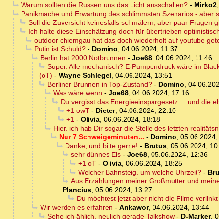
Warum sollten die Russen uns das Licht ausschalten?
-
Mirko2
Panikmache und Erwartung des schlimmsten Szenarios - aber so
Soll die Zuversicht keinesfalls schmälern, aber paar Fragen gi
Ich halte diese Einschätzung doch für übertrieben optimistisch
outdoor chiemgau hat das doch wiederholt auf youtube geteil
Putin ist Schuld?
-
Domino
,
04.06.2024, 11:37
Berlin hat 2000 Notbrunnen
-
Joe68
,
04.06.2024, 11:46
Super. Alle mechanisch? E-Pumpendruck wäre im Blackout
(oT)
-
Wayne Schlegel
,
04.06.2024, 13:51
Berliner Brunnen in Top-Zustand?
-
Domino
,
04.06.202
Was wäre wenn
-
Joe68
,
04.06.2024, 17:16
Du vergisst das Energieeinspargesetz ....und die e
+1 owT
-
Dieter
,
04.06.2024, 22:10
+1
-
Olivia
,
06.06.2024, 18:18
Hier, ich hab Dir sogar die Stelle des letzten realit
Nur 7 Schweigeminuten...
-
Domino
,
05.06.2024,
Danke, und bitte gerne!
-
Brutus
,
05.06.2024, 10
sehr dünnes Eis
-
Joe68
,
05.06.2024, 12:36
+1 oT
-
Olivia
,
06.06.2024, 18:25
Welcher Bahnsteig, um welche Uhrzeit?
-
Bru
Aus Erzählungen meiner Großmutter und meiner 
Plancius
,
05.06.2024, 13:27
Du möchtest jetzt aber nicht die Filme verlin
Wir werden es erfahren
-
Ankawor
,
04.06.2024, 13:44
Sehe ich ählich, neulich gerade Talkshow
-
D-Marker
,
0