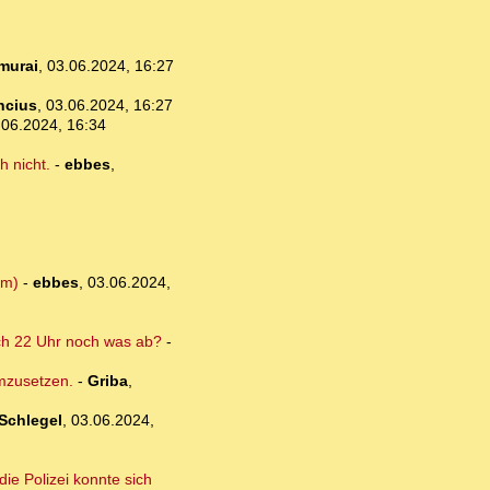
murai
,
03.06.2024, 16:27
ncius
,
03.06.2024, 16:27
.06.2024, 16:34
 nicht.
-
ebbes
,
im)
-
ebbes
,
03.06.2024,
ach 22 Uhr noch was ab?
-
umzusetzen.
-
Griba
,
Schlegel
,
03.06.2024,
ie Polizei konnte sich