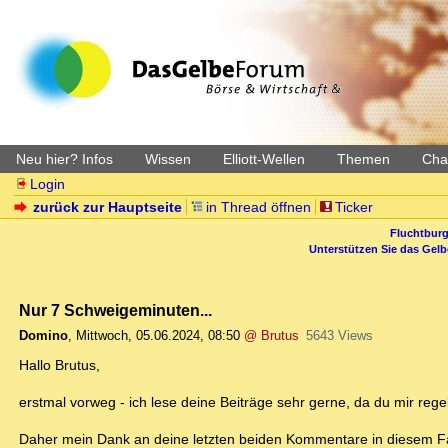
Neu hier? Infos
Wissen
Elliott-Wellen
Themen
Char
Login
zurück zur Hauptseite
in Thread öffnen
Ticker
Fluchtburg
Unterstützen Sie das Gel
Nur 7 Schweigeminuten...
Domino
,
Mittwoch, 05.06.2024, 08:50
@ Brutus
5643 Views
Hallo Brutus,
erstmal vorweg - ich lese deine Beiträge sehr gerne, da du mir reg
Daher mein Dank an deine letzten beiden Kommentare in diesem Fa