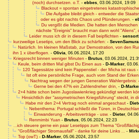
(noch) durchsetzen. o.T.
-
ebbes
,
03.06.2024, 19:09
Blackout = spontan eingetretenes katastrophisches
Die Aufgabe bleibt gleich - entweder die Staa
oder es gibt nachts Chaos und Plünderungen.
-
e
Du vergißt die Medien. Die hatten den Menschen v
nächste "Ereignis" braucht man dann wohl "Aliens", 
Leider muss ich dir in diesem Fall beipflichten
-
sensor
kurzweilige Lesetips, um den Blick zu schärfen:
-
SevenSamura
Natürlich. Im kleinen Maßstab, zur Demostration, von den Ru
ihn 1 x überflogen.
-
Olivia
,
06.06.2024, 17:20
Kriegsrecht binnen weniger Minuten
-
Brutus
,
03.06.2024, 21:3
Keule, beim dritten Mal gibst Du Einen aus
-
D-Marker
,
03.06
120 Tagessätze sind kein Pappenstiel - der Micha ist raus
Ist oft eine persönliche Frage, auch vom Stand der Erke
Nachtrag wegen der jungen Generation Wahlergebnis
Gerne bei den 47% ein Zahlendreher drin,
-
D-Marke
2+4 hätte schon beim Jugoslawienkrieg gekündigt werden kö
Hinsichtlich der "assymetrischen Kriegsführung" steckt, i
Habe mir den 2+4 Vertrag noch einmal angeschaut
-
Diet
Nebenthema: Portugal schließt die Türen, in Deutschl
Einwanderung - Arbeitsverträge - usw.
-
Dieter
,
04.06
Renmimbi Yuan
-
Brutus
,
05.06.2024, 22:23
...ich steuere gerne ein paar Lesetipps zum Thema "Großflächige
"Großflächiger Stromausfall" - danke für deine Links ...
-
Mirk
Top (owT)
-
D-Marker
,
05.06.2024, 23:57