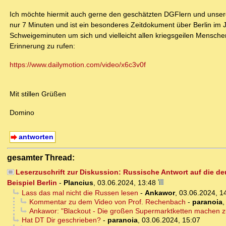
Ich möchte hiermit auch gerne den geschätzten DGFlern und unsere
nur 7 Minuten und ist ein besonderes Zeitdokument über Berlin im J
Schweigeminuten um sich und vielleicht allen kriegsgeilen Mensche
Erinnerung zu rufen:
https://www.dailymotion.com/video/x6c3v0f
Mit stillen Grüßen
Domino
antworten
gesamter Thread:
Leserzuschrift zur Diskussion: Russische Antwort auf die de
Beispiel Berlin
-
Plancius
,
03.06.2024, 13:48
Lass das mal nicht die Russen lesen
-
Ankawor
,
03.06.2024, 1
Kommentar zu dem Video von Prof. Rechenbach
-
paranoia
Ankawor: "Blackout - Die großen Supermarktketten machen z
Hat DT Dir geschrieben?
-
paranoia
,
03.06.2024, 15:07