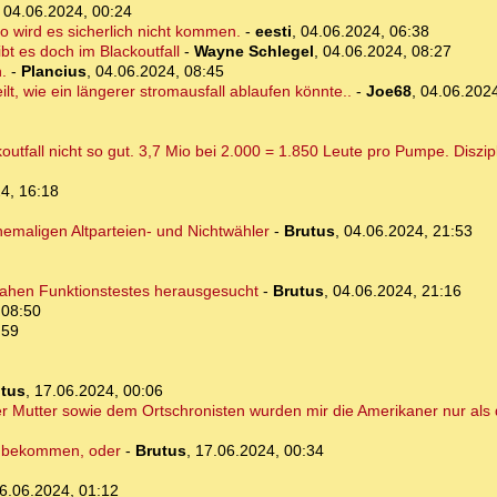
,
04.06.2024, 00:24
 wird es sicherlich nicht kommen.
-
eesti
,
04.06.2024, 06:38
bt es doch im Blackoutfall
-
Wayne Schlegel
,
04.06.2024, 08:27
.
-
Plancius
,
04.06.2024, 08:45
t, wie ein längerer stromausfall ablaufen könnte..
-
Joe68
,
04.06.2024
fall nicht so gut. 3,7 Mio bei 2.000 = 1.850 Leute pro Pumpe. Diszipl
4, 16:18
hemaligen Altparteien- und Nichtwähler
-
Brutus
,
04.06.2024, 21:53
ätsnahen Funktionstestes herausgesucht
-
Brutus
,
04.06.2024, 21:16
 08:50
:59
tus
,
17.06.2024, 00:06
Mutter sowie dem Ortschronisten wurden mir die Amerikaner nur als di
kt bekommen, oder
-
Brutus
,
17.06.2024, 00:34
6.06.2024, 01:12