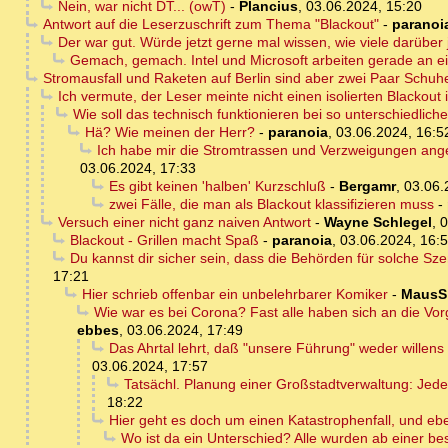
Nein, war nicht DT... (owT)
-
Plancius
,
03.06.2024, 15:20
Antwort auf die Leserzuschrift zum Thema "Blackout"
-
paranoi
Der war gut. Würde jetzt gerne mal wissen, wie viele darüber je
Gemach, gemach. Intel und Microsoft arbeiten gerade an 
Stromausfall und Raketen auf Berlin sind aber zwei Paar Schuh
Ich vermute, der Leser meinte nicht einen isolierten Blackout 
Wie soll das technisch funktionieren bei so unterschiedli
Hä? Wie meinen der Herr?
-
paranoia
,
03.06.2024, 16:5
Ich habe mir die Stromtrassen und Verzweigungen anges
03.06.2024, 17:33
Es gibt keinen 'halben' Kurzschluß
-
Bergamr
,
03.06.
zwei Fälle, die man als Blackout klassifizieren muss
-
Versuch einer nicht ganz naiven Antwort
-
Wayne Schlegel
,
0
Blackout - Grillen macht Spaß
-
paranoia
,
03.06.2024, 16:
Du kannst dir sicher sein, dass die Behörden für solche Sze
17:21
Hier schrieb offenbar ein unbelehrbarer Komiker
-
MausS
Wie war es bei Corona? Fast alle haben sich an die Vo
ebbes
,
03.06.2024, 17:49
Das Ahrtal lehrt, daß "unsere Führung" weder willens 
03.06.2024, 17:57
Tatsächl. Planung einer Großstadtverwaltung: Jed
18:22
Hier geht es doch um einen Katastrophenfall, und eb
Wo ist da ein Unterschied? Alle wurden ab einer bes