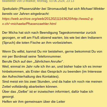
bearbeitet von D-Marker, Montag, 03.06.2024, 23:13
Spekulativ (Phasenzähler bei Stromausfall) hat sich Michael Winkler
bereits vor Jahren eingebracht:
https://web.archive.org/web/20120211163620/http://www2.q-
x.ch/~michaelw/Phasenzaehler.html
Der Micha hat sich nach Beendigung Tageskommentar zurück
gezogen, er will am Fluß sitzend warten, bis wie bei den Indianern
(Spruch) die toten Fische an ihm vorbeiziehen.
Wenn Du willst, kannst Du mir beistehen, gerne bekommst Du von
mir per Bordmail seine Telefonnummer.
Berufe Dich auf den „Jährlichen Anrufer“.
Weil, einmal im Jahr rufe ich ihn an, und bisher habe ich es immer
hinbekommen, als Erster das Gespräch zu beenden (im Interesse
der Aufrechterhaltung des Kontaktes).
Sind meist ein bis zwei Stunden, und da habe ich noch nie meinen
Zettel vollständig abarbeiten können.
Über das „Gelbe“ ist er inzwischen informiert, dafür habe ich
gesorgt.
Helfen wir ihm gemeinsam über die Leiter