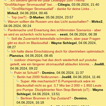
...ich steuere gerne ein paar Lesetipps zum Thema
"Großflächiger Stromausfall" bei...
-
Ciliegia
,
03.06.2024, 21:40
"Großflächiger Stromausfall" - danke für deine Links ...
-
Mirko2
,
04.06.2024, 00:46
Top (owT)
-
D-Marker
,
05.06.2024, 23:57
Warum sollten die Russen uns das Licht ausschalten?
-
Mirko2
,
04.06.2024, 00:24
Panikmache und Erwartung des schlimmsten Szenarios - aber
so wird es sicherlich nicht kommen.
-
eesti
,
04.06.2024, 06:38
Soll die Zuversicht keinesfalls schmälern, aber paar Fragen
gibt es doch im Blackoutfall
-
Wayne Schlegel
,
04.06.2024,
08:27
Ich halte diese Einschätzung doch für übertrieben optimistisch.
-
Plancius
,
04.06.2024, 08:45
outdoor chiemgau hat das doch wiederholt auf youtube
geteilt, wie ein längerer stromausfall ablaufen könnte..
-
Joe68
,
04.06.2024, 09:22
Putin ist Schuld?
-
Domino
,
04.06.2024, 11:37
Berlin hat 2000 Notbrunnen
-
Joe68
,
04.06.2024, 11:46
Super. Alle mechanisch? E-Pumpendruck wäre im
Blackoutfall nicht so gut. 3,7 Mio bei 2.000 = 1.850 Leute
pro Pumpe. Disziplinierter Non-Stop-Betrieb (oT)
-
Wayne
Schlegel
,
04.06.2024, 13:51
Berliner Brunnen in Top-Zustand?
-
Domino
,
04.06.2024, 16:18