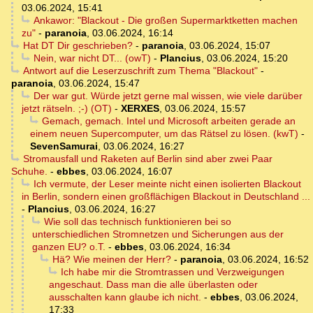
03.06.2024, 15:41
Ankawor: "Blackout - Die großen Supermarktketten machen
zu"
-
paranoia
,
03.06.2024, 16:14
Hat DT Dir geschrieben?
-
paranoia
,
03.06.2024, 15:07
Nein, war nicht DT... (owT)
-
Plancius
,
03.06.2024, 15:20
Antwort auf die Leserzuschrift zum Thema "Blackout"
-
paranoia
,
03.06.2024, 15:47
Der war gut. Würde jetzt gerne mal wissen, wie viele darüber
jetzt rätseln. ;-) (OT)
-
XERXES
,
03.06.2024, 15:57
Gemach, gemach. Intel und Microsoft arbeiten gerade an
einem neuen Supercomputer, um das Rätsel zu lösen. (kwT)
-
SevenSamurai
,
03.06.2024, 16:27
Stromausfall und Raketen auf Berlin sind aber zwei Paar
Schuhe.
-
ebbes
,
03.06.2024, 16:07
Ich vermute, der Leser meinte nicht einen isolierten Blackout
in Berlin, sondern einen großflächigen Blackout in Deutschland ...
-
Plancius
,
03.06.2024, 16:27
Wie soll das technisch funktionieren bei so
unterschiedlichen Stromnetzen und Sicherungen aus der
ganzen EU? o.T.
-
ebbes
,
03.06.2024, 16:34
Hä? Wie meinen der Herr?
-
paranoia
,
03.06.2024, 16:52
Ich habe mir die Stromtrassen und Verzweigungen
angeschaut. Dass man die alle überlasten oder
ausschalten kann glaube ich nicht.
-
ebbes
,
03.06.2024,
17:33