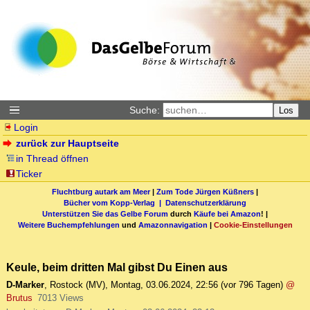
Suche:
Los
Login
zurück zur Hauptseite
in Thread öffnen
Ticker
Fluchtburg autark am Meer
|
Zum Tode Jürgen Küßners
|
Bücher vom Kopp-Verlag |
Datenschutzerklärung
Unterstützen Sie das Gelbe Forum
durch
Käufe bei Amazon
! |
Weitere Buchempfehlungen
und
Amazonnavigation
|
Cookie-Einstellungen
Keule, beim dritten Mal gibst Du Einen aus
D-Marker
,
Rostock (MV)
,
Montag, 03.06.2024, 22:56
(vor 796 Tagen)
@
Brutus
7013 Views