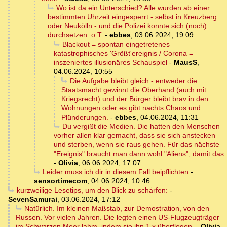
Wo ist da ein Unterschied? Alle wurden ab einer
bestimmten Uhrzeit eingesperrt - selbst in Kreuzberg
oder Neukölln - und die Polizei konnte sich (noch)
durchsetzen. o.T.
-
ebbes
,
03.06.2024, 19:09
Blackout = spontan eingetretenes
katastrophisches 'Größt'ereignis / Corona =
inszeniertes illusionäres Schauspiel
-
MausS
,
04.06.2024, 10:55
Die Aufgabe bleibt gleich - entweder die
Staatsmacht gewinnt die Oberhand (auch mit
Kriegsrecht) und der Bürger bleibt brav in den
Wohnungen oder es gibt nachts Chaos und
Plünderungen.
-
ebbes
,
04.06.2024, 11:31
Du vergißt die Medien. Die hatten den Menschen
vorher allen klar gemacht, dass sie sich anstecken
und sterben, wenn sie raus gehen. Für das nächste
"Ereignis" braucht man dann wohl "Aliens", damit das
-
Olivia
,
06.06.2024, 17:07
Leider muss ich dir in diesem Fall beipflichten
-
sensortimecom
,
04.06.2024, 10:46
kurzweilige Lesetips, um den Blick zu schärfen:
-
SevenSamurai
,
03.06.2024, 17:12
Natürlich. Im kleinen Maßstab, zur Demostration, von den
Russen. Vor vielen Jahren. Die legten einen US-Flugzeugträger
im Schwarzen Meer lahm, indem sie ihn 1 x überflogen.
-
Olivia
,