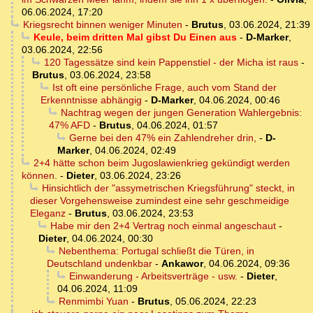
06.06.2024, 17:20
Kriegsrecht binnen weniger Minuten
-
Brutus
,
03.06.2024, 21:39
Keule, beim dritten Mal gibst Du Einen aus
-
D-Marker
,
03.06.2024, 22:56
120 Tagessätze sind kein Pappenstiel - der Micha ist raus
-
Brutus
,
03.06.2024, 23:58
Ist oft eine persönliche Frage, auch vom Stand der
Erkenntnisse abhängig
-
D-Marker
,
04.06.2024, 00:46
Nachtrag wegen der jungen Generation Wahlergebnis:
47% AFD
-
Brutus
,
04.06.2024, 01:57
Gerne bei den 47% ein Zahlendreher drin,
-
D-
Marker
,
04.06.2024, 02:49
2+4 hätte schon beim Jugoslawienkrieg gekündigt werden
können.
-
Dieter
,
03.06.2024, 23:26
Hinsichtlich der "assymetrischen Kriegsführung" steckt, in
dieser Vorgehensweise zumindest eine sehr geschmeidige
Eleganz
-
Brutus
,
03.06.2024, 23:53
Habe mir den 2+4 Vertrag noch einmal angeschaut
-
Dieter
,
04.06.2024, 00:30
Nebenthema: Portugal schließt die Türen, in
Deutschland undenkbar
-
Ankawor
,
04.06.2024, 09:36
Einwanderung - Arbeitsverträge - usw.
-
Dieter
,
04.06.2024, 11:09
Renmimbi Yuan
-
Brutus
,
05.06.2024, 22:23