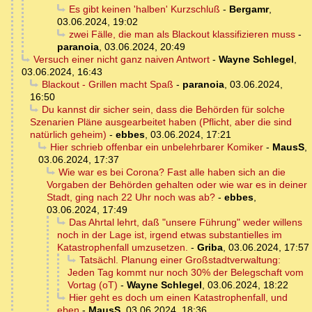
Es gibt keinen 'halben' Kurzschluß
-
Bergamr
,
03.06.2024, 19:02
zwei Fälle, die man als Blackout klassifizieren muss
-
paranoia
,
03.06.2024, 20:49
Versuch einer nicht ganz naiven Antwort
-
Wayne Schlegel
,
03.06.2024, 16:43
Blackout - Grillen macht Spaß
-
paranoia
,
03.06.2024,
16:50
Du kannst dir sicher sein, dass die Behörden für solche
Szenarien Pläne ausgearbeitet haben (Pflicht, aber die sind
natürlich geheim)
-
ebbes
,
03.06.2024, 17:21
Hier schrieb offenbar ein unbelehrbarer Komiker
-
MausS
,
03.06.2024, 17:37
Wie war es bei Corona? Fast alle haben sich an die
Vorgaben der Behörden gehalten oder wie war es in deiner
Stadt, ging nach 22 Uhr noch was ab?
-
ebbes
,
03.06.2024, 17:49
Das Ahrtal lehrt, daß "unsere Führung" weder willens
noch in der Lage ist, irgend etwas substantielles im
Katastrophenfall umzusetzen.
-
Griba
,
03.06.2024, 17:57
Tatsächl. Planung einer Großstadtverwaltung:
Jeden Tag kommt nur noch 30% der Belegschaft vom
Vortag (oT)
-
Wayne Schlegel
,
03.06.2024, 18:22
Hier geht es doch um einen Katastrophenfall, und
eben
-
MausS
,
03.06.2024, 18:36