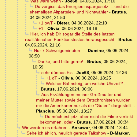
Was wäre wenn
-
Joe68
,
04.06.2024, 17:16
Du vergisst das Energieeinspargesetz ....und die
ehemaligen Altparteien- und Nichtwähler
-
Brutus
,
04.06.2024, 21:53
+1 owT
-
Dieter
,
04.06.2024, 22:10
+1
-
Olivia
,
06.06.2024, 18:18
Hier, ich hab Dir sogar die Stelle des letzten
realitätsnahen Funktionstestes herausgesucht
-
Brutus
,
04.06.2024, 21:16
Nur 7 Schweigeminuten...
-
Domino
,
05.06.2024,
08:50
Danke, und bitte gerne!
-
Brutus
,
05.06.2024,
10:59
sehr dünnes Eis
-
Joe68
,
05.06.2024, 12:36
+1 oT
-
Olivia
,
06.06.2024, 18:25
Welcher Bahnsteig, um welche Uhrzeit?
-
Brutus
,
17.06.2024, 00:06
Aus Erzählungen meiner Großmutter und
meiner Mutter sowie dem Ortschronisten wurden
mir die Amerikaner nur als die "Guten" dargestellt.
-
Plancius
,
05.06.2024, 13:27
Du möchtest jetzt aber nicht die Filme verlinkt
bekommen, oder
-
Brutus
,
17.06.2024, 00:34
Wir werden es erfahren
-
Ankawor
,
04.06.2024, 13:44
Sehe ich ählich, neulich gerade Talkshow
-
D-Marker
,