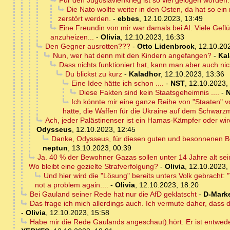
Für den Jugoslavienkrieg ist so viel gelogen worden..
Die Nato wollte weiter in den Osten, da hat so e
zerstört werden.
-
ebbes
,
12.10.2023, 13:49
Eine Freundin von mir war damals bei AI. Viele Gefl
anzuheizen...
-
Olivia
,
12.10.2023, 16:33
Den Gegner ausrotten???
-
Otto Lidenbrock
,
12.10.202
Nun, wer hat denn mit den Kindern angefangen?
-
Ka
Dass nichts funktioniert hat, kann man aber auch nic
Du blickst zu kurz
-
Kaladhor
,
12.10.2023, 13:36
Eine Idee hätte ich schon ....
-
NST
,
12.10.2023,
Diese Fakten sind kein Staatsgeheimnis ....
-
Ich könnte mir eine ganze Reihe von "Staaten" vo
hatte, die Waffen für die Ukraine auf dem Schwarz
Ach, jeder Palästinenser ist ein Hamas-Kämpfer oder wir
Odysseus
,
12.10.2023, 12:45
Danke, Odysseus, für diesen guten und besonnenen B
neptun
,
13.10.2023, 00:39
Ja. 40 % der Bewohner Gazas sollen unter 14 Jahre alt sei
Wo bleibt eine gezielte Strafverfolgung?
-
Olivia
,
12.10.2023,
Und hier wird die "Lösung" bereits unters Volk gebracht: "
not a problem again....
-
Olivia
,
12.10.2023, 18:20
Bei Gauland seiner Rede hat nur die AfD geklatscht
-
D-Mark
Das frage ich mich allerdings auch. Ich vermute daher, das
-
Olivia
,
12.10.2023, 15:58
Habe mir die Rede Gaulands angeschaut).hört. Er ist entweden