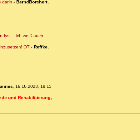
 darin
-
BerndBorchert
,
ndys ... Ich weiß auch
einzusetzen! OT
-
Reffke
,
annes
,
16.10.2023, 18:13
nde und Rehabilitierung,