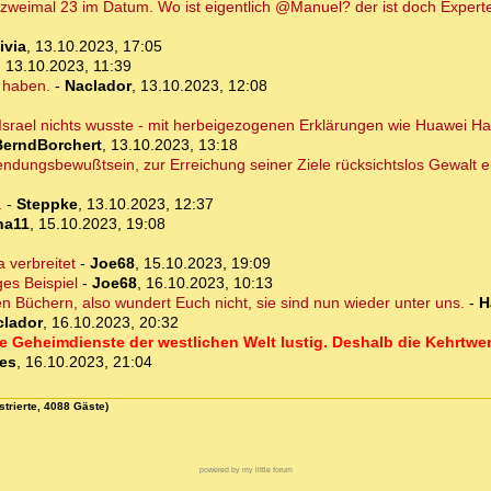
 zweimal 23 im Datum. Wo ist eigentlich @Manuel? der ist doch Experte
ivia
,
13.10.2023, 17:05
,
13.10.2023, 11:39
 haben.
-
Naclador
,
13.10.2023, 12:08
s Israel nichts wusste - mit herbeigezogenen Erklärungen wie Huawei Ha
BerndBorchert
,
13.10.2023, 13:18
 Sendungsbewußtsein, zur Erreichung seiner Ziele rücksichtslos Gewalt 
.
-
Steppke
,
13.10.2023, 12:37
na11
,
15.10.2023, 19:08
 verbreitet
-
Joe68
,
15.10.2023, 19:09
ges Beispiel
-
Joe68
,
16.10.2023, 10:13
igen Büchern, also wundert Euch nicht, sie sind nun wieder unter uns.
-
H
clador
,
16.10.2023, 20:32
ie Geheimdienste der westlichen Welt lustig. Deshalb die Kehrtwe
es
,
16.10.2023, 21:04
strierte, 4088 Gäste)
powered by my little forum