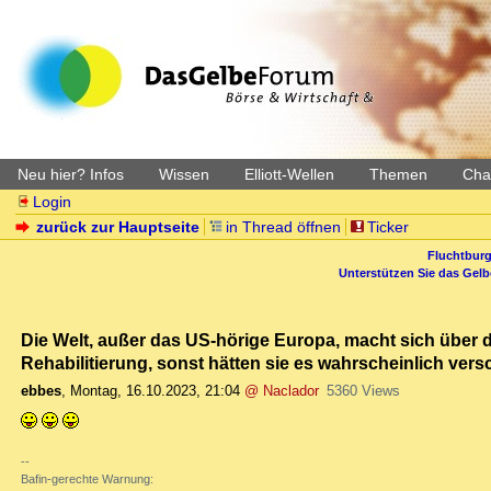
Neu hier? Infos
Wissen
Elliott-Wellen
Themen
Char
Login
zurück zur Hauptseite
in Thread öffnen
Ticker
Fluchtburg
Unterstützen Sie das Gel
Die Welt, außer das US-hörige Europa, macht sich über 
Rehabilitierung, sonst hätten sie es wahrscheinlich vers
ebbes
,
Montag, 16.10.2023, 21:04
@ Naclador
5360 Views
--
Bafin-gerechte Warnung: