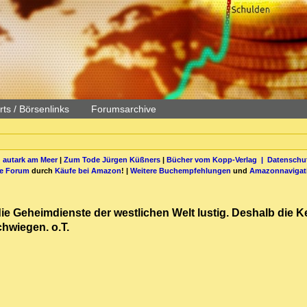
ts / Börsenlinks
Forumsarchive
 autark am Meer
|
Zum Tode Jürgen Küßners
|
Bücher vom Kopp-Verlag |
Datenschut
be Forum
durch
Käufe bei Amazon
! |
Weitere Buchempfehlungen
und
Amazonnavigat
die Geheimdienste der westlichen Welt lustig. Deshalb die
chwiegen. o.T.