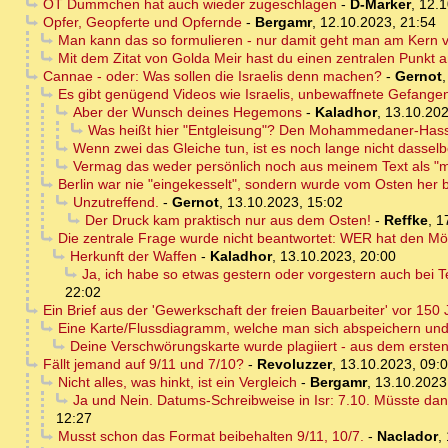
OT Dummchen hat auch wieder zugeschlagen
-
D-Marker
,
12.1
Opfer, Geopferte und Opfernde
-
Bergamr
,
12.10.2023, 21:54
Man kann das so formulieren - nur damit geht man am Kern vo
Mit dem Zitat von Golda Meir hast du einen zentralen Punkt 
Cannae - oder: Was sollen die Israelis denn machen?
-
Gernot
Es gibt genügend Videos wie Israelis, unbewaffnete Gefange
Aber der Wunsch deines Hegemons
-
Kaladhor
,
13.10.202
Was heißt hier "Entgleisung"? Den Mohammedaner-Hasser
Wenn zwei das Gleiche tun, ist es noch lange nicht dassel
Vermag das weder persönlich noch aus meinem Text als "m
Berlin war nie "eingekesselt", sondern wurde vom Osten her bi
Unzutreffend.
-
Gernot
,
13.10.2023, 15:02
Der Druck kam praktisch nur aus dem Osten!
-
Reffke
,
1
Die zentrale Frage wurde nicht beantwortet: WER hat den Mör
Herkunft der Waffen
-
Kaladhor
,
13.10.2023, 20:00
Ja, ich habe so etwas gestern oder vorgestern auch bei Te
22:02
Ein Brief aus der 'Gewerkschaft der freien Bauarbeiter' vor 1
Eine Karte/Flussdiagramm, welche man sich abspeichern und 
Deine Verschwörungskarte wurde plagiiert - aus dem erste
Fällt jemand auf 9/11 und 7/10?
-
Revoluzzer
,
13.10.2023, 09:
Nicht alles, was hinkt, ist ein Vergleich
-
Bergamr
,
13.10.2023
Ja und Nein. Datums-Schreibweise in Isr: 7.10. Müsste dan
12:27
Musst schon das Format beibehalten 9/11, 10/7.
-
Naclador
,