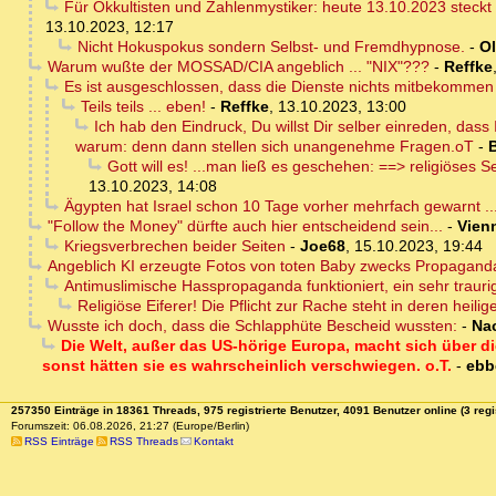
Für Okkultisten und Zahlenmystiker: heute 13.10.2023 steckt
13.10.2023, 12:17
Nicht Hokuspokus sondern Selbst- und Fremdhypnose.
-
Ol
Warum wußte der MOSSAD/CIA angeblich ... "NIX"???
-
Reffke
Es ist ausgeschlossen, dass die Dienste nichts mitbekommen
Teils teils ... eben!
-
Reffke
,
13.10.2023, 13:00
Ich hab den Eindruck, Du willst Dir selber einreden, das
warum: denn dann stellen sich unangenehme Fragen.oT
-
Gott will es! ...man ließ es geschehen: ==> religiöses
13.10.2023, 14:08
Ägypten hat Israel schon 10 Tage vorher mehrfach gewarnt ..
"Follow the Money" dürfte auch hier entscheidend sein...
-
Vien
Kriegsverbrechen beider Seiten
-
Joe68
,
15.10.2023, 19:44
Angeblich KI erzeugte Fotos von toten Baby zwecks Propaganda
Antimuslimische Hasspropaganda funktioniert, ein sehr trauri
Religiöse Eiferer! Die Pflicht zur Rache steht in deren heil
Wusste ich doch, dass die Schlapphüte Bescheid wussten:
-
Na
Die Welt, außer das US-hörige Europa, macht sich über d
sonst hätten sie es wahrscheinlich verschwiegen. o.T.
-
ebb
257350 Einträge in 18361 Threads, 975 registrierte Benutzer, 4091 Benutzer online (3 regi
Forumszeit: 06.08.2026, 21:27 (Europe/Berlin)
RSS Einträge
RSS Threads
Kontakt