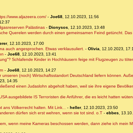
tps://www.aljazeera.com/
-
Joe68
,
12.10.2023, 11:56
12:37
dgasreserven Palästinas
-
Dionysos
,
12.10.2023, 13:48
itische Querelen werden durch einen gemeinsamen Feind getüncht. Das Wi
erer
,
12.10.2023, 17:00
ma auch angesprochen. Etwas verklausuliert.
-
Olivia
,
12.10.2023, 17:
en
-
Joe68
,
12.10.2023, 13:41
dnung"? Schlafende Kinder in Hochhäusern feige mit Flugzeugen zu töte
im
-
Joe68
,
12.10.2023, 14:27
g für unseren (noch) Wirtschaftsstandort Deutschland liefern können. Auß
23, 14:35
ließend einen Judaslohn abgeholt haben, weil sie ihre eigene Bevölke
SA ausgebildete IS Terroristen die Anführer, die es leicht hatten wüte
t ans Völkerrecht halten. Mit Link...
-
heller
,
12.10.2023, 23:50
anderen dürfen sich erst wehren, wenn sie tot sind. o.T
-
ebbes
,
13.10
rdem, wenn meine Kameras beschossen werden, dann ziehe ich mein Mil