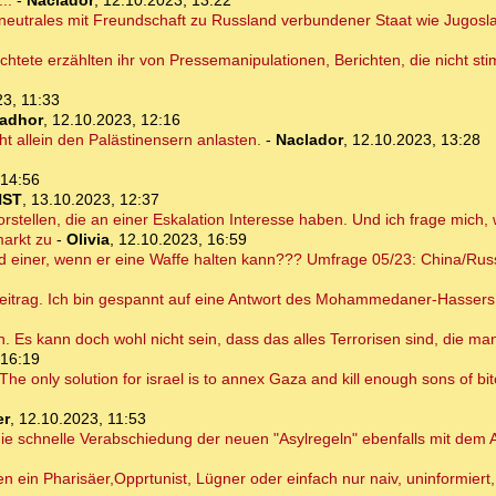
..
-
Naclador
,
12.10.2023, 13:22
in neutrales mit Freundschaft zu Russland verbundener Staat wie Jugos
üchtete erzählten ihr von Pressemanipulationen, Berichten, die nicht s
3, 11:33
ladhor
,
12.10.2023, 12:16
ht allein den Palästinensern anlasten.
-
Naclador
,
12.10.2023, 13:28
 14:56
NST
,
13.10.2023, 12:37
rstellen, die an einer Eskalation Interesse haben. Und ich frage mich,
markt zu
-
Olivia
,
12.10.2023, 16:59
d einer, wenn er eine Waffe halten kann??? Umfrage 05/23: China/Russ
eitrag. Ich bin gespannt auf eine Antwort des Mohammedaner-Hasser
n. Es kann doch wohl nicht sein, dass das alles Terrorisen sind, die m
 16:19
The only solution for israel is to annex Gaza and kill enough sons of bit
er
,
12.10.2023, 11:53
s die schnelle Verabschiedung der neuen "Asylregeln" ebenfalls mit d
 ein Pharisäer,Opprtunist, Lügner oder einfach nur naiv, uninformier