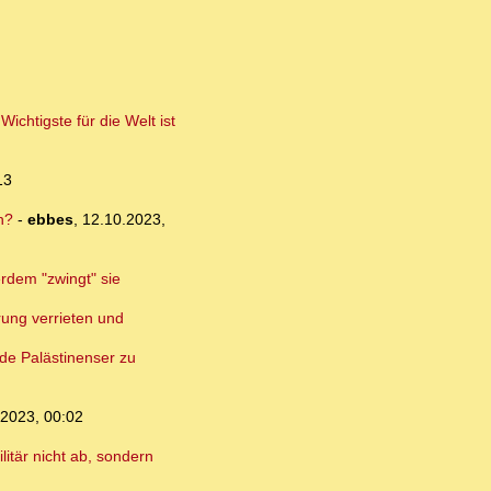
chtigste für die Welt ist
13
n?
-
ebbes
,
12.10.2023,
erdem "zwingt" sie
rung verrieten und
nde Palästinenser zu
.2023, 00:02
itär nicht ab, sondern