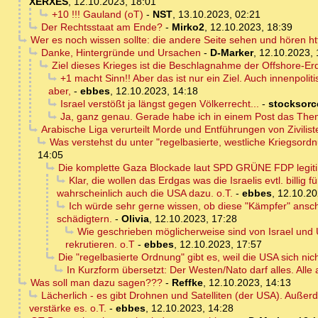
XERXES
,
12.10.2023, 18:01
+10 !!! Gauland (oT)
-
NST
,
13.10.2023, 02:21
Der Rechtsstaat am Ende?
-
Mirko2
,
12.10.2023, 18:39
Wer es noch wissen sollte: die andere Seite sehen und hören ht
Danke, Hintergründe und Ursachen
-
D-Marker
,
12.10.2023, 
Ziel dieses Krieges ist die Beschlagnahme der Offshore-Er
+1 macht Sinn!! Aber das ist nur ein Ziel. Auch innenpol
aber,
-
ebbes
,
12.10.2023, 14:18
Israel verstößt ja längst gegen Völkerrecht...
-
stocksorc
Ja, ganz genau. Gerade habe ich in einem Post das The
Arabische Liga verurteilt Morde und Entführungen von Zivilist
Was verstehst du unter "regelbasierte, westliche Kriegsor
14:05
Die komplette Gaza Blockade laut SPD GRÜNE FDP legit
Klar, die wollen das Erdgas was die Israelis evtl. billi
wahrscheinlich auch die USA dazu. o.T.
-
ebbes
,
12.10.20
Ich würde sehr gerne wissen, ob diese "Kämpfer" ansch
schädigtern.
-
Olivia
,
12.10.2023, 17:28
Wie geschrieben möglicherweise sind von Israel und U
rekrutieren. o.T
-
ebbes
,
12.10.2023, 17:57
Die "regelbasierte Ordnung" gibt es, weil die USA sich nich
In Kurzform übersetzt: Der Westen/Nato darf alles. Alle 
Was soll man dazu sagen???
-
Reffke
,
12.10.2023, 14:13
Lächerlich - es gibt Drohnen und Satelliten (der USA). Auße
verstärke es. o.T.
-
ebbes
,
12.10.2023, 14:28