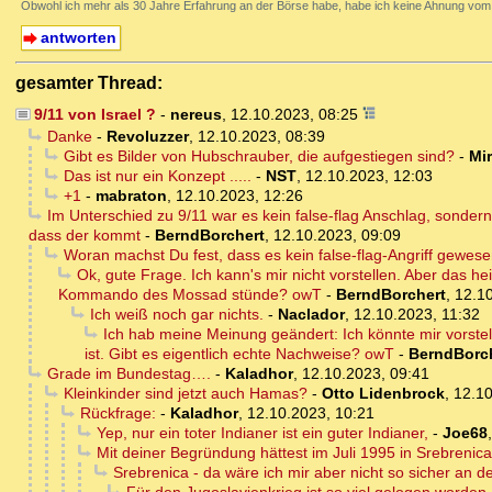
Obwohl ich mehr als 30 Jahre Erfahrung an der Börse habe, habe ich keine Ahnung vom 
antworten
gesamter Thread:
9/11 von Israel ?
-
nereus
,
12.10.2023, 08:25
Danke
-
Revoluzzer
,
12.10.2023, 08:39
Gibt es Bilder von Hubschrauber, die aufgestiegen sind?
-
Mi
Das ist nur ein Konzept .....
-
NST
,
12.10.2023, 12:03
+1
-
mabraton
,
12.10.2023, 12:26
Im Unterschied zu 9/11 war es kein false-flag Anschlag, sonder
dass der kommt
-
BerndBorchert
,
12.10.2023, 09:09
Woran machst Du fest, dass es kein false-flag-Angriff gewes
Ok, gute Frage. Ich kann's mir nicht vorstellen. Aber das 
Kommando des Mossad stünde? owT
-
BerndBorchert
,
12.1
Ich weiß noch gar nichts.
-
Naclador
,
12.10.2023, 11:32
Ich hab meine Meinung geändert: Ich könnte mir vorste
ist. Gibt es eigentlich echte Nachweise? owT
-
BerndBorc
Grade im Bundestag….
-
Kaladhor
,
12.10.2023, 09:41
Kleinkinder sind jetzt auch Hamas?
-
Otto Lidenbrock
,
12.10
Rückfrage:
-
Kaladhor
,
12.10.2023, 10:21
Yep, nur ein toter Indianer ist ein guter Indianer,
-
Joe68
Mit deiner Begründung hättest im Juli 1995 in Srebrenica
Srebrenica - da wäre ich mir aber nicht so sicher an de