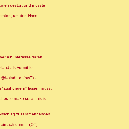
lawien gestört und musste
timmten, um den Hass
 wer ein Interesse daran
land als Vermittler
-
s @Kaladhor. (owT)
-
an "aushungern" lassen muss.
ches to make sure, this is
em Anschlag zusammenhängen.
t, einfach dumm. (OT)
-