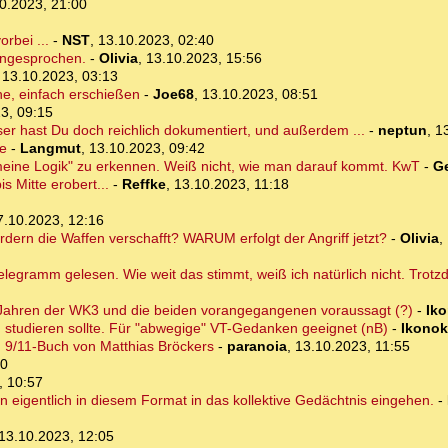
0.2023, 21:00
rbei ...
-
NST
,
13.10.2023, 02:40
angesprochen.
-
Olivia
,
13.10.2023, 15:56
,
13.10.2023, 03:13
ne, einfach erschießen
-
Joe68
,
13.10.2023, 08:51
3, 09:15
 hast Du doch reichlich dokumentiert, und außerdem ...
-
neptun
,
1
be
-
Langmut
,
13.10.2023, 09:42
eine Logik" zu erkennen. Weiß nicht, wie man darauf kommt. KwT
-
G
s Mitte erobert...
-
Reffke
,
13.10.2023, 11:18
7.10.2023, 12:16
dern die Waffen verschafft? WARUM erfolgt der Angriff jetzt?
-
Olivia
,
legramm gelesen. Wie weit das stimmt, weiß ich natürlich nicht. Trotzd
50 Jahren der WK3 und die beiden vorangegangenen voraussagt (?)
-
Iko
studieren sollte. Für "abwegige" VT-Gedanken geeignet (nB)
-
Ikonok
n 9/11-Buch von Matthias Bröckers
-
paranoia
,
13.10.2023, 11:55
00
, 10:57
n eigentlich in diesem Format in das kollektive Gedächtnis eingehen.
-
13.10.2023, 12:05