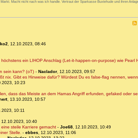
Markt. Macht nicht nach was ich handle. Vertraut der Sparkasse Buxtehude und ihren Anlage
rko2
,
12.10.2023, 08:46
n höchstens ein LIHOP Anschlag (Let-it-happen-on-purpose) wie Pearl 
en sein kann? (oT)
-
Naclador
,
12.10.2023, 09:57
heißt nix. Gibt es Hinweise dafür? Würdest Du es false-flag nennen, w
0.2023, 10:23
llen, dass das Meiste an dem Hamas Angriff erfunden, gefaked oder se
hert
,
13.10.2023, 10:57
.2023, 10:11
,
12.10.2023, 10:40
 eine steile Karriere gemacht
-
Joe68
,
12.10.2023, 10:49
iner Stelle.
-
ebbes
,
12.10.2023, 11:06