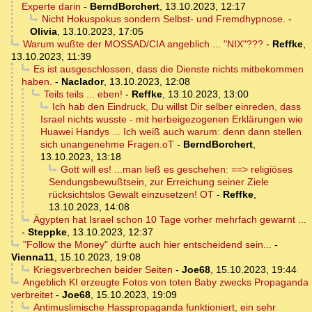
Experte darin
-
BerndBorchert
,
13.10.2023, 12:17
Nicht Hokuspokus sondern Selbst- und Fremdhypnose.
-
Olivia
,
13.10.2023, 17:05
Warum wußte der MOSSAD/CIA angeblich ... "NIX"???
-
Reffke
,
13.10.2023, 11:39
Es ist ausgeschlossen, dass die Dienste nichts mitbekommen
haben.
-
Naclador
,
13.10.2023, 12:08
Teils teils ... eben!
-
Reffke
,
13.10.2023, 13:00
Ich hab den Eindruck, Du willst Dir selber einreden, dass
Israel nichts wusste - mit herbeigezogenen Erklärungen wie
Huawei Handys ... Ich weiß auch warum: denn dann stellen
sich unangenehme Fragen.oT
-
BerndBorchert
,
13.10.2023, 13:18
Gott will es! ...man ließ es geschehen: ==> religiöses
Sendungsbewußtsein, zur Erreichung seiner Ziele
rücksichtslos Gewalt einzusetzen! OT
-
Reffke
,
13.10.2023, 14:08
Ägypten hat Israel schon 10 Tage vorher mehrfach gewarnt ...
-
Steppke
,
13.10.2023, 12:37
"Follow the Money" dürfte auch hier entscheidend sein...
-
Vienna11
,
15.10.2023, 19:08
Kriegsverbrechen beider Seiten
-
Joe68
,
15.10.2023, 19:44
Angeblich KI erzeugte Fotos von toten Baby zwecks Propaganda
verbreitet
-
Joe68
,
15.10.2023, 19:09
Antimuslimische Hasspropaganda funktioniert, ein sehr