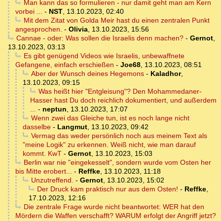
Man kann das so formulieren - nur damit geht man am Kern
vorbei ...
-
NST
,
13.10.2023, 02:40
Mit dem Zitat von Golda Meir hast du einen zentralen Punkt
angesprochen.
-
Olivia
,
13.10.2023, 15:56
Cannae - oder: Was sollen die Israelis denn machen?
-
Gernot
,
13.10.2023, 03:13
Es gibt genügend Videos wie Israelis, unbewaffnete
Gefangene, einfach erschießen
-
Joe68
,
13.10.2023, 08:51
Aber der Wunsch deines Hegemons
-
Kaladhor
,
13.10.2023, 09:15
Was heißt hier "Entgleisung"? Den Mohammedaner-
Hasser hast Du doch reichlich dokumentiert, und außerdem
...
-
neptun
,
13.10.2023, 17:07
Wenn zwei das Gleiche tun, ist es noch lange nicht
dasselbe
-
Langmut
,
13.10.2023, 09:42
Vermag das weder persönlich noch aus meinem Text als
"meine Logik" zu erkennen. Weiß nicht, wie man darauf
kommt. KwT
-
Gernot
,
13.10.2023, 15:03
Berlin war nie "eingekesselt", sondern wurde vom Osten her
bis Mitte erobert...
-
Reffke
,
13.10.2023, 11:18
Unzutreffend.
-
Gernot
,
13.10.2023, 15:02
Der Druck kam praktisch nur aus dem Osten!
-
Reffke
,
17.10.2023, 12:16
Die zentrale Frage wurde nicht beantwortet: WER hat den
Mördern die Waffen verschafft? WARUM erfolgt der Angriff jetzt?