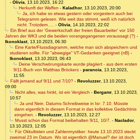
-
Olivia
,
13.10.2023, 16:22
Herkunft der Waffen
-
Kaladhor
,
13.10.2023, 20:00
Ja, ich habe so etwas gestern oder vorgestern auch bei
Telegramm gelesen. Wie weit das stimmt, weiß ich natürlich
nicht. Trotzdem.....
-
Olivia
,
14.10.2023, 22:02
Ein Brief aus der 'Gewerkschaft der freien Bauarbeiter' vor 150
Jahren der WK3 und die beiden vorangegangenen voraussagt (?)
-
Ikonoklast
,
13.10.2023, 06:30
Eine Karte/Flussdiagramm, welche man sich abspeichern und
studieren sollte. Für "abwegige" VT-Gedanken geeignet (nB)
-
Ikonoklast
,
13.10.2023, 06:43
Deine Verschwörungskarte wurde plagiiert - aus dem ersten
9/11-Buch von Matthias Bröckers
-
paranoia
,
13.10.2023,
11:55
Fällt jemand auf 9/11 und 7/10?
-
Revoluzzer
,
13.10.2023,
09:00
Nicht alles, was hinkt, ist ein Vergleich
-
Bergamr
,
13.10.2023,
10:57
Ja und Nein. Datums-Schreibweise in Isr: 7.10. Müsste
dann eigentlich in diesem Format in das kollektive Gedächtnis
eingehen.
-
Revoluzzer
,
13.10.2023, 12:27
Musst schon das Format beibehalten 9/11, 10/7.
-
Naclador
,
13.10.2023, 12:05
Für Okkultisten und Zahlenmystiker: heute 13.10.2023 steckt
zweimal 23 im Datum. Wo ist eigentlich @Manuel? der ist doch