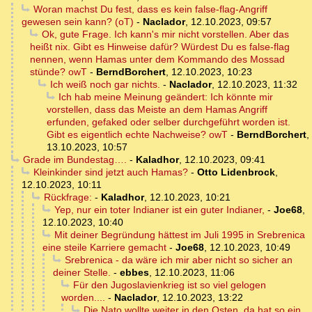
Woran machst Du fest, dass es kein false-flag-Angriff
gewesen sein kann? (oT)
-
Naclador
,
12.10.2023, 09:57
Ok, gute Frage. Ich kann's mir nicht vorstellen. Aber das
heißt nix. Gibt es Hinweise dafür? Würdest Du es false-flag
nennen, wenn Hamas unter dem Kommando des Mossad
stünde? owT
-
BerndBorchert
,
12.10.2023, 10:23
Ich weiß noch gar nichts.
-
Naclador
,
12.10.2023, 11:32
Ich hab meine Meinung geändert: Ich könnte mir
vorstellen, dass das Meiste an dem Hamas Angriff
erfunden, gefaked oder selber durchgeführt worden ist.
Gibt es eigentlich echte Nachweise? owT
-
BerndBorchert
,
13.10.2023, 10:57
Grade im Bundestag….
-
Kaladhor
,
12.10.2023, 09:41
Kleinkinder sind jetzt auch Hamas?
-
Otto Lidenbrock
,
12.10.2023, 10:11
Rückfrage:
-
Kaladhor
,
12.10.2023, 10:21
Yep, nur ein toter Indianer ist ein guter Indianer,
-
Joe68
,
12.10.2023, 10:40
Mit deiner Begründung hättest im Juli 1995 in Srebrenica
eine steile Karriere gemacht
-
Joe68
,
12.10.2023, 10:49
Srebrenica - da wäre ich mir aber nicht so sicher an
deiner Stelle.
-
ebbes
,
12.10.2023, 11:06
Für den Jugoslavienkrieg ist so viel gelogen
worden....
-
Naclador
,
12.10.2023, 13:22
Die Nato wollte weiter in den Osten, da hat so ein