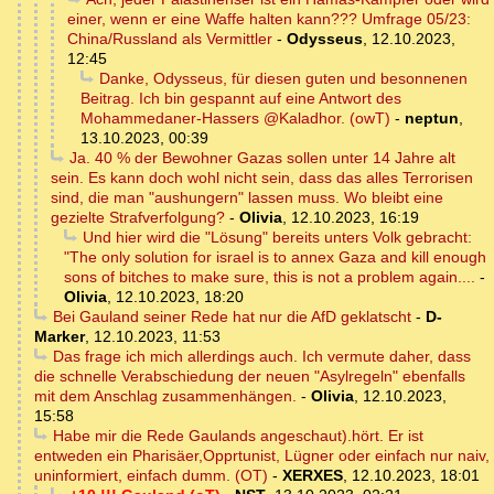
einer, wenn er eine Waffe halten kann??? Umfrage 05/23:
China/Russland als Vermittler
-
Odysseus
,
12.10.2023,
12:45
Danke, Odysseus, für diesen guten und besonnenen
Beitrag. Ich bin gespannt auf eine Antwort des
Mohammedaner-Hassers @Kaladhor. (owT)
-
neptun
,
13.10.2023, 00:39
Ja. 40 % der Bewohner Gazas sollen unter 14 Jahre alt
sein. Es kann doch wohl nicht sein, dass das alles Terrorisen
sind, die man "aushungern" lassen muss. Wo bleibt eine
gezielte Strafverfolgung?
-
Olivia
,
12.10.2023, 16:19
Und hier wird die "Lösung" bereits unters Volk gebracht:
"The only solution for israel is to annex Gaza and kill enough
sons of bitches to make sure, this is not a problem again....
-
Olivia
,
12.10.2023, 18:20
Bei Gauland seiner Rede hat nur die AfD geklatscht
-
D-
Marker
,
12.10.2023, 11:53
Das frage ich mich allerdings auch. Ich vermute daher, dass
die schnelle Verabschiedung der neuen "Asylregeln" ebenfalls
mit dem Anschlag zusammenhängen.
-
Olivia
,
12.10.2023,
15:58
Habe mir die Rede Gaulands angeschaut).hört. Er ist
entweden ein Pharisäer,Opprtunist, Lügner oder einfach nur naiv,
uninformiert, einfach dumm. (OT)
-
XERXES
,
12.10.2023, 18:01