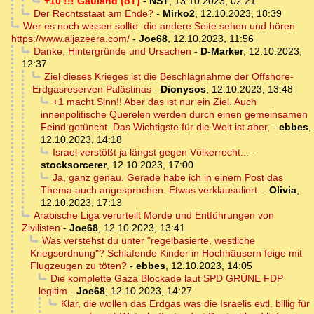
+10 !!! Gauland (oT)
-
NST
,
13.10.2023, 02:21
Der Rechtsstaat am Ende?
-
Mirko2
,
12.10.2023, 18:39
Wer es noch wissen sollte: die andere Seite sehen und hören
https://www.aljazeera.com/
-
Joe68
,
12.10.2023, 11:56
Danke, Hintergründe und Ursachen
-
D-Marker
,
12.10.2023,
12:37
Ziel dieses Krieges ist die Beschlagnahme der Offshore-
Erdgasreserven Palästinas
-
Dionysos
,
12.10.2023, 13:48
+1 macht Sinn!! Aber das ist nur ein Ziel. Auch
innenpolitische Querelen werden durch einen gemeinsamen
Feind getüncht. Das Wichtigste für die Welt ist aber,
-
ebbes
,
12.10.2023, 14:18
Israel verstößt ja längst gegen Völkerrecht...
-
stocksorcerer
,
12.10.2023, 17:00
Ja, ganz genau. Gerade habe ich in einem Post das
Thema auch angesprochen. Etwas verklausuliert.
-
Olivia
,
12.10.2023, 17:13
Arabische Liga verurteilt Morde und Entführungen von
Zivilisten
-
Joe68
,
12.10.2023, 13:41
Was verstehst du unter "regelbasierte, westliche
Kriegsordnung"? Schlafende Kinder in Hochhäusern feige mit
Flugzeugen zu töten?
-
ebbes
,
12.10.2023, 14:05
Die komplette Gaza Blockade laut SPD GRÜNE FDP
legitim
-
Joe68
,
12.10.2023, 14:27
Klar, die wollen das Erdgas was die Israelis evtl. billig für