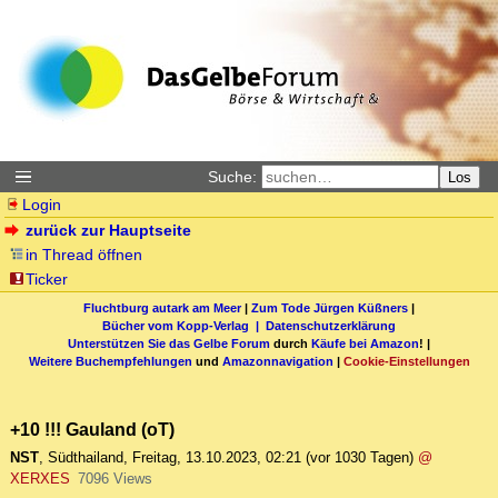
Suche:
Los
Login
zurück zur Hauptseite
in Thread öffnen
Ticker
Fluchtburg autark am Meer
|
Zum Tode Jürgen Küßners
|
Bücher vom Kopp-Verlag |
Datenschutzerklärung
Unterstützen Sie das Gelbe Forum
durch
Käufe bei Amazon
! |
Weitere Buchempfehlungen
und
Amazonnavigation
|
Cookie-Einstellungen
+10 !!! Gauland (oT)
NST
,
Südthailand
,
Freitag, 13.10.2023, 02:21
(vor 1030 Tagen)
@
XERXES
7096 Views