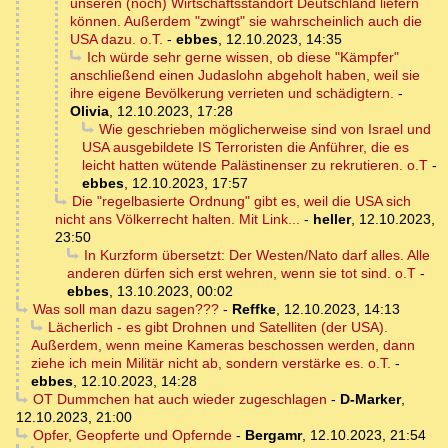
unseren (noch) Wirtschaftsstandort Deutschland liefern
können. Außerdem "zwingt" sie wahrscheinlich auch die
USA dazu. o.T.
-
ebbes
,
12.10.2023, 14:35
Ich würde sehr gerne wissen, ob diese "Kämpfer"
anschließend einen Judaslohn abgeholt haben, weil sie
ihre eigene Bevölkerung verrieten und schädigtern.
-
Olivia
,
12.10.2023, 17:28
Wie geschrieben möglicherweise sind von Israel und
USA ausgebildete IS Terroristen die Anführer, die es
leicht hatten wütende Palästinenser zu rekrutieren. o.T
-
ebbes
,
12.10.2023, 17:57
Die "regelbasierte Ordnung" gibt es, weil die USA sich
nicht ans Völkerrecht halten. Mit Link...
-
heller
,
12.10.2023,
23:50
In Kurzform übersetzt: Der Westen/Nato darf alles. Alle
anderen dürfen sich erst wehren, wenn sie tot sind. o.T
-
ebbes
,
13.10.2023, 00:02
Was soll man dazu sagen???
-
Reffke
,
12.10.2023, 14:13
Lächerlich - es gibt Drohnen und Satelliten (der USA).
Außerdem, wenn meine Kameras beschossen werden, dann
ziehe ich mein Militär nicht ab, sondern verstärke es. o.T.
-
ebbes
,
12.10.2023, 14:28
OT Dummchen hat auch wieder zugeschlagen
-
D-Marker
,
12.10.2023, 21:00
Opfer, Geopferte und Opfernde
-
Bergamr
,
12.10.2023, 21:54