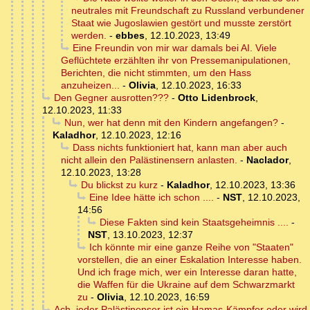
neutrales mit Freundschaft zu Russland verbundener
Staat wie Jugoslawien gestört und musste zerstört
werden.
-
ebbes
,
12.10.2023, 13:49
Eine Freundin von mir war damals bei AI. Viele
Geflüchtete erzählten ihr von Pressemanipulationen,
Berichten, die nicht stimmten, um den Hass
anzuheizen...
-
Olivia
,
12.10.2023, 16:33
Den Gegner ausrotten???
-
Otto Lidenbrock
,
12.10.2023, 11:33
Nun, wer hat denn mit den Kindern angefangen?
-
Kaladhor
,
12.10.2023, 12:16
Dass nichts funktioniert hat, kann man aber auch
nicht allein den Palästinensern anlasten.
-
Naclador
,
12.10.2023, 13:28
Du blickst zu kurz
-
Kaladhor
,
12.10.2023, 13:36
Eine Idee hätte ich schon ....
-
NST
,
12.10.2023,
14:56
Diese Fakten sind kein Staatsgeheimnis ....
-
NST
,
13.10.2023, 12:37
Ich könnte mir eine ganze Reihe von "Staaten"
vorstellen, die an einer Eskalation Interesse haben.
Und ich frage mich, wer ein Interesse daran hatte,
die Waffen für die Ukraine auf dem Schwarzmarkt
zu
-
Olivia
,
12.10.2023, 16:59
Ach, jeder Palästinenser ist ein Hamas-Kämpfer oder wird