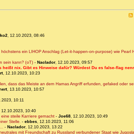
rko2
,
12.10.2023, 08:46
n höchstens ein LIHOP Anschlag (Let-it-happen-on-purpose) wie Pearl 
en sein kann? (oT)
-
Naclador
,
12.10.2023, 09:57
das heißt nix. Gibt es Hinweise dafür? Würdest Du es false-flag n
rt
,
12.10.2023, 10:23
llen, dass das Meiste an dem Hamas Angriff erfunden, gefaked oder se
hert
,
13.10.2023, 10:57
.2023, 10:11
,
12.10.2023, 10:40
 eine steile Karriere gemacht
-
Joe68
,
12.10.2023, 10:49
iner Stelle.
-
ebbes
,
12.10.2023, 11:06
..
-
Naclador
,
12.10.2023, 13:22
in neutrales mit Freundschaft zu Russland verbundener Staat wie Jugos