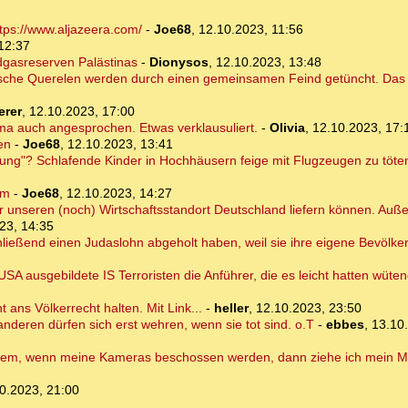
tps://www.aljazeera.com/
-
Joe68
,
12.10.2023, 11:56
12:37
dgasreserven Palästinas
-
Dionysos
,
12.10.2023, 13:48
itische Querelen werden durch einen gemeinsamen Feind getüncht. Das Wi
erer
,
12.10.2023, 17:00
ma auch angesprochen. Etwas verklausuliert.
-
Olivia
,
12.10.2023, 17:
en
-
Joe68
,
12.10.2023, 13:41
dnung"? Schlafende Kinder in Hochhäusern feige mit Flugzeugen zu töte
im
-
Joe68
,
12.10.2023, 14:27
g für unseren (noch) Wirtschaftsstandort Deutschland liefern können. Auß
23, 14:35
ließend einen Judaslohn abgeholt haben, weil sie ihre eigene Bevölke
SA ausgebildete IS Terroristen die Anführer, die es leicht hatten wüte
t ans Völkerrecht halten. Mit Link...
-
heller
,
12.10.2023, 23:50
anderen dürfen sich erst wehren, wenn sie tot sind. o.T
-
ebbes
,
13.10
rdem, wenn meine Kameras beschossen werden, dann ziehe ich mein Mil
0.2023, 21:00