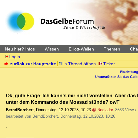
Neu hier? Infos
Wissen
Elliott-Wellen
Themen
Char
Login
zurück zur Hauptseite
in Thread öffnen
Ticker
Fluchtburg
Unterstützen Sie das Gel
Ok, gute Frage. Ich kann's mir nicht vorstellen. Aber da
unter dem Kommando des Mossad stünde? owT
BerndBorchert
,
Donnerstag, 12.10.2023, 10:23
@ Naclador
8563 Views
bearbeitet von BerndBorchert, Donnerstag, 12.10.2023, 10:26
.