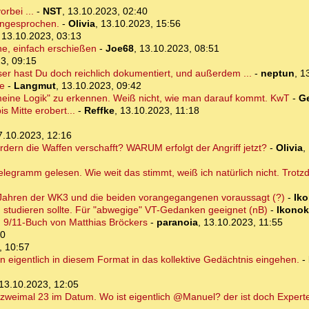
rbei ...
-
NST
,
13.10.2023, 02:40
angesprochen.
-
Olivia
,
13.10.2023, 15:56
,
13.10.2023, 03:13
ne, einfach erschießen
-
Joe68
,
13.10.2023, 08:51
3, 09:15
 hast Du doch reichlich dokumentiert, und außerdem ...
-
neptun
,
1
be
-
Langmut
,
13.10.2023, 09:42
eine Logik" zu erkennen. Weiß nicht, wie man darauf kommt. KwT
-
G
s Mitte erobert...
-
Reffke
,
13.10.2023, 11:18
7.10.2023, 12:16
dern die Waffen verschafft? WARUM erfolgt der Angriff jetzt?
-
Olivia
,
legramm gelesen. Wie weit das stimmt, weiß ich natürlich nicht. Trotzd
50 Jahren der WK3 und die beiden vorangegangenen voraussagt (?)
-
Iko
studieren sollte. Für "abwegige" VT-Gedanken geeignet (nB)
-
Ikonok
n 9/11-Buch von Matthias Bröckers
-
paranoia
,
13.10.2023, 11:55
00
, 10:57
n eigentlich in diesem Format in das kollektive Gedächtnis eingehen.
-
13.10.2023, 12:05
 zweimal 23 im Datum. Wo ist eigentlich @Manuel? der ist doch Experte