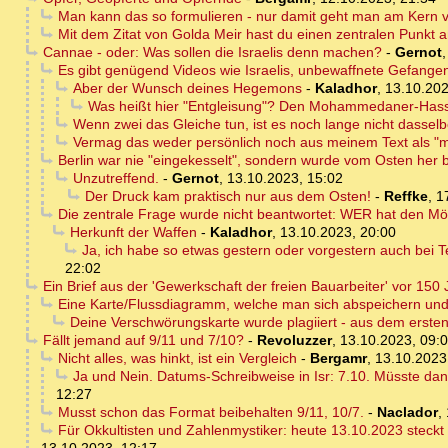
Man kann das so formulieren - nur damit geht man am Kern vo
Mit dem Zitat von Golda Meir hast du einen zentralen Punkt 
Cannae - oder: Was sollen die Israelis denn machen?
-
Gernot
Es gibt genügend Videos wie Israelis, unbewaffnete Gefange
Aber der Wunsch deines Hegemons
-
Kaladhor
,
13.10.202
Was heißt hier "Entgleisung"? Den Mohammedaner-Hasser
Wenn zwei das Gleiche tun, ist es noch lange nicht dassel
Vermag das weder persönlich noch aus meinem Text als "m
Berlin war nie "eingekesselt", sondern wurde vom Osten her bi
Unzutreffend.
-
Gernot
,
13.10.2023, 15:02
Der Druck kam praktisch nur aus dem Osten!
-
Reffke
,
1
Die zentrale Frage wurde nicht beantwortet: WER hat den Mör
Herkunft der Waffen
-
Kaladhor
,
13.10.2023, 20:00
Ja, ich habe so etwas gestern oder vorgestern auch bei Te
22:02
Ein Brief aus der 'Gewerkschaft der freien Bauarbeiter' vor 1
Eine Karte/Flussdiagramm, welche man sich abspeichern und 
Deine Verschwörungskarte wurde plagiiert - aus dem erste
Fällt jemand auf 9/11 und 7/10?
-
Revoluzzer
,
13.10.2023, 09:
Nicht alles, was hinkt, ist ein Vergleich
-
Bergamr
,
13.10.2023
Ja und Nein. Datums-Schreibweise in Isr: 7.10. Müsste dan
12:27
Musst schon das Format beibehalten 9/11, 10/7.
-
Naclador
,
Für Okkultisten und Zahlenmystiker: heute 13.10.2023 steckt