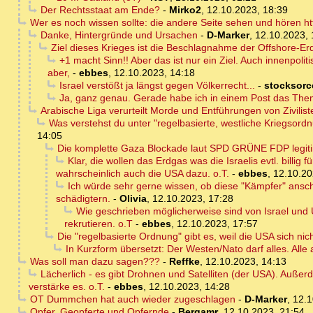
Der Rechtsstaat am Ende?
-
Mirko2
,
12.10.2023, 18:39
Wer es noch wissen sollte: die andere Seite sehen und hören ht
Danke, Hintergründe und Ursachen
-
D-Marker
,
12.10.2023, 
Ziel dieses Krieges ist die Beschlagnahme der Offshore-Er
+1 macht Sinn!! Aber das ist nur ein Ziel. Auch innenpol
aber,
-
ebbes
,
12.10.2023, 14:18
Israel verstößt ja längst gegen Völkerrecht...
-
stocksorc
Ja, ganz genau. Gerade habe ich in einem Post das The
Arabische Liga verurteilt Morde und Entführungen von Zivilist
Was verstehst du unter "regelbasierte, westliche Kriegsor
14:05
Die komplette Gaza Blockade laut SPD GRÜNE FDP legit
Klar, die wollen das Erdgas was die Israelis evtl. billi
wahrscheinlich auch die USA dazu. o.T.
-
ebbes
,
12.10.20
Ich würde sehr gerne wissen, ob diese "Kämpfer" ansch
schädigtern.
-
Olivia
,
12.10.2023, 17:28
Wie geschrieben möglicherweise sind von Israel und U
rekrutieren. o.T
-
ebbes
,
12.10.2023, 17:57
Die "regelbasierte Ordnung" gibt es, weil die USA sich nich
In Kurzform übersetzt: Der Westen/Nato darf alles. Alle 
Was soll man dazu sagen???
-
Reffke
,
12.10.2023, 14:13
Lächerlich - es gibt Drohnen und Satelliten (der USA). Auße
verstärke es. o.T.
-
ebbes
,
12.10.2023, 14:28
OT Dummchen hat auch wieder zugeschlagen
-
D-Marker
,
12.1
Opfer, Geopferte und Opfernde
-
Bergamr
,
12.10.2023, 21:54