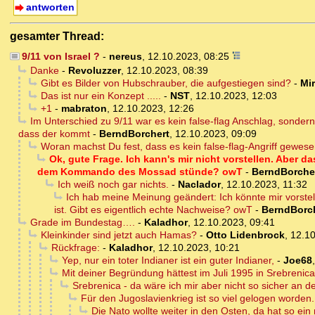
antworten
gesamter Thread:
9/11 von Israel ?
-
nereus
,
12.10.2023, 08:25
Danke
-
Revoluzzer
,
12.10.2023, 08:39
Gibt es Bilder von Hubschrauber, die aufgestiegen sind?
-
Mi
Das ist nur ein Konzept .....
-
NST
,
12.10.2023, 12:03
+1
-
mabraton
,
12.10.2023, 12:26
Im Unterschied zu 9/11 war es kein false-flag Anschlag, sonder
dass der kommt
-
BerndBorchert
,
12.10.2023, 09:09
Woran machst Du fest, dass es kein false-flag-Angriff gewes
Ok, gute Frage. Ich kann's mir nicht vorstellen. Aber 
dem Kommando des Mossad stünde? owT
-
BerndBorche
Ich weiß noch gar nichts.
-
Naclador
,
12.10.2023, 11:32
Ich hab meine Meinung geändert: Ich könnte mir vorste
ist. Gibt es eigentlich echte Nachweise? owT
-
BerndBorc
Grade im Bundestag….
-
Kaladhor
,
12.10.2023, 09:41
Kleinkinder sind jetzt auch Hamas?
-
Otto Lidenbrock
,
12.10
Rückfrage:
-
Kaladhor
,
12.10.2023, 10:21
Yep, nur ein toter Indianer ist ein guter Indianer,
-
Joe68
Mit deiner Begründung hättest im Juli 1995 in Srebrenica
Srebrenica - da wäre ich mir aber nicht so sicher an de
Für den Jugoslavienkrieg ist so viel gelogen worden..
Die Nato wollte weiter in den Osten, da hat so e