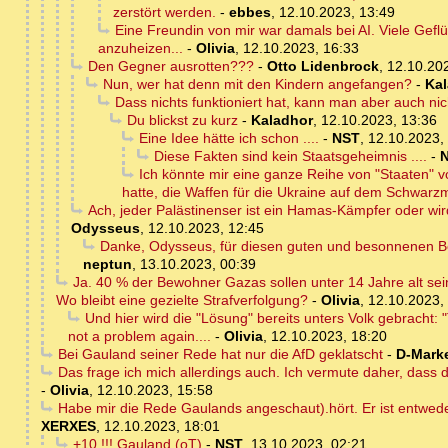
zerstört werden.
-
ebbes
,
12.10.2023, 13:49
Eine Freundin von mir war damals bei AI. Viele Gefl
anzuheizen...
-
Olivia
,
12.10.2023, 16:33
Den Gegner ausrotten???
-
Otto Lidenbrock
,
12.10.202
Nun, wer hat denn mit den Kindern angefangen?
-
Ka
Dass nichts funktioniert hat, kann man aber auch nic
Du blickst zu kurz
-
Kaladhor
,
12.10.2023, 13:36
Eine Idee hätte ich schon ....
-
NST
,
12.10.2023,
Diese Fakten sind kein Staatsgeheimnis ....
-
Ich könnte mir eine ganze Reihe von "Staaten" vo
hatte, die Waffen für die Ukraine auf dem Schwarz
Ach, jeder Palästinenser ist ein Hamas-Kämpfer oder wir
Odysseus
,
12.10.2023, 12:45
Danke, Odysseus, für diesen guten und besonnenen B
neptun
,
13.10.2023, 00:39
Ja. 40 % der Bewohner Gazas sollen unter 14 Jahre alt sei
Wo bleibt eine gezielte Strafverfolgung?
-
Olivia
,
12.10.2023,
Und hier wird die "Lösung" bereits unters Volk gebracht: "
not a problem again....
-
Olivia
,
12.10.2023, 18:20
Bei Gauland seiner Rede hat nur die AfD geklatscht
-
D-Mark
Das frage ich mich allerdings auch. Ich vermute daher, das
-
Olivia
,
12.10.2023, 15:58
Habe mir die Rede Gaulands angeschaut).hört. Er ist entweden
XERXES
,
12.10.2023, 18:01
+10 !!! Gauland (oT)
-
NST
,
13.10.2023, 02:21