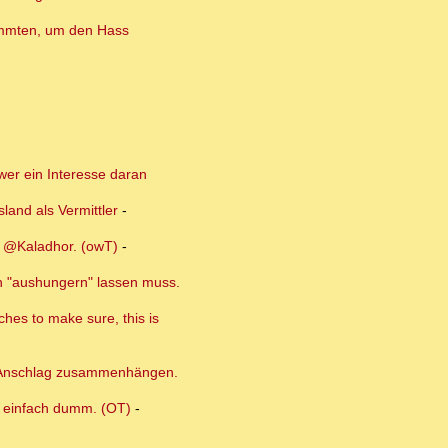
timmten, um den Hass
 wer ein Interesse daran
land als Vermittler
-
s @Kaladhor. (owT)
-
an "aushungern" lassen muss.
ches to make sure, this is
em Anschlag zusammenhängen.
t, einfach dumm. (OT)
-