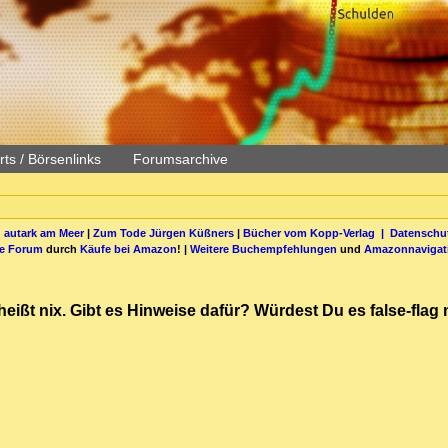
ts / Börsenlinks
Forumsarchive
 autark am Meer
|
Zum Tode Jürgen Küßners
|
Bücher vom Kopp-Verlag |
Datenschut
be Forum
durch
Käufe bei Amazon
! |
Weitere Buchempfehlungen
und
Amazonnavigat
s heißt nix. Gibt es Hinweise dafür? Würdest Du es false-fl