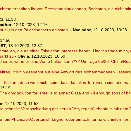
üchtete erzählten ihr von Pressemanipulationen, Berichten, die nicht s
3, 11:33
ladhor
,
12.10.2023, 12:16
ht allein den Palästinensern anlasten.
-
Naclador
,
12.10.2023, 13:28
 14:56
NST
,
13.10.2023, 12:37
rstellen, die an einer Eskalation Interesse haben. Und ich frage mich,
markt zu
-
Olivia
,
12.10.2023, 16:59
d einer, wenn er eine Waffe halten kann??? Umfrage 05/23: China/Russ
eitrag. Ich bin gespannt auf eine Antwort des Mohammedaner-Hasser
n. Es kann doch wohl nicht sein, dass das alles Terrorisen sind, die m
 16:19
The only solution for israel is to annex Gaza and kill enough sons of bit
er
,
12.10.2023, 11:53
s die schnelle Verabschiedung der neuen "Asylregeln" ebenfalls mit d
 ein Pharisäer,Opprtunist, Lügner oder einfach nur naiv, uninformier