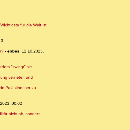
chtigste für die Welt ist
13
n?
-
ebbes
,
12.10.2023,
erdem "zwingt" sie
rung verrieten und
nde Palästinenser zu
.2023, 00:02
itär nicht ab, sondern