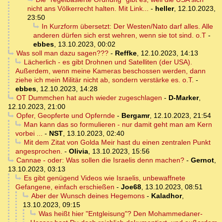
nicht ans Völkerrecht halten. Mit Link...
-
heller
,
12.10.2023,
23:50
In Kurzform übersetzt: Der Westen/Nato darf alles. Alle
anderen dürfen sich erst wehren, wenn sie tot sind. o.T
-
ebbes
,
13.10.2023, 00:02
Was soll man dazu sagen???
-
Reffke
,
12.10.2023, 14:13
Lächerlich - es gibt Drohnen und Satelliten (der USA).
Außerdem, wenn meine Kameras beschossen werden, dann
ziehe ich mein Militär nicht ab, sondern verstärke es. o.T.
-
ebbes
,
12.10.2023, 14:28
OT Dummchen hat auch wieder zugeschlagen
-
D-Marker
,
12.10.2023, 21:00
Opfer, Geopferte und Opfernde
-
Bergamr
,
12.10.2023, 21:54
Man kann das so formulieren - nur damit geht man am Kern
vorbei ...
-
NST
,
13.10.2023, 02:40
Mit dem Zitat von Golda Meir hast du einen zentralen Punkt
angesprochen.
-
Olivia
,
13.10.2023, 15:56
Cannae - oder: Was sollen die Israelis denn machen?
-
Gernot
,
13.10.2023, 03:13
Es gibt genügend Videos wie Israelis, unbewaffnete
Gefangene, einfach erschießen
-
Joe68
,
13.10.2023, 08:51
Aber der Wunsch deines Hegemons
-
Kaladhor
,
13.10.2023, 09:15
Was heißt hier "Entgleisung"? Den Mohammedaner-