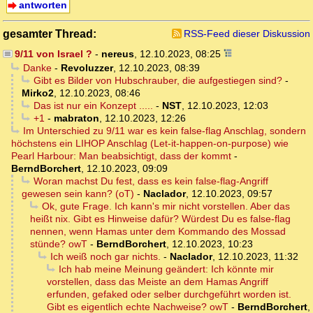
antworten
gesamter Thread:
RSS-Feed dieser Diskussion
9/11 von Israel ?
-
nereus
,
12.10.2023, 08:25
Danke
-
Revoluzzer
,
12.10.2023, 08:39
Gibt es Bilder von Hubschrauber, die aufgestiegen sind?
-
Mirko2
,
12.10.2023, 08:46
Das ist nur ein Konzept .....
-
NST
,
12.10.2023, 12:03
+1
-
mabraton
,
12.10.2023, 12:26
Im Unterschied zu 9/11 war es kein false-flag Anschlag, sondern
höchstens ein LIHOP Anschlag (Let-it-happen-on-purpose) wie
Pearl Harbour: Man beabsichtigt, dass der kommt
-
BerndBorchert
,
12.10.2023, 09:09
Woran machst Du fest, dass es kein false-flag-Angriff
gewesen sein kann? (oT)
-
Naclador
,
12.10.2023, 09:57
Ok, gute Frage. Ich kann's mir nicht vorstellen. Aber das
heißt nix. Gibt es Hinweise dafür? Würdest Du es false-flag
nennen, wenn Hamas unter dem Kommando des Mossad
stünde? owT
-
BerndBorchert
,
12.10.2023, 10:23
Ich weiß noch gar nichts.
-
Naclador
,
12.10.2023, 11:32
Ich hab meine Meinung geändert: Ich könnte mir
vorstellen, dass das Meiste an dem Hamas Angriff
erfunden, gefaked oder selber durchgeführt worden ist.
Gibt es eigentlich echte Nachweise? owT
-
BerndBorchert
,