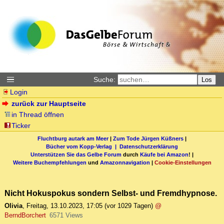
Suche:
Los
Login
zurück zur Hauptseite
in Thread öffnen
Ticker
Fluchtburg autark am Meer
|
Zum Tode Jürgen Küßners
|
Bücher vom Kopp-Verlag |
Datenschutzerklärung
Unterstützen Sie das Gelbe Forum
durch
Käufe bei Amazon
! |
Weitere Buchempfehlungen
und
Amazonnavigation
|
Cookie-Einstellungen
Nicht Hokuspokus sondern Selbst- und Fremdhypnose.
Olivia
,
Freitag, 13.10.2023, 17:05
(vor 1029 Tagen)
@
BerndBorchert
6571 Views