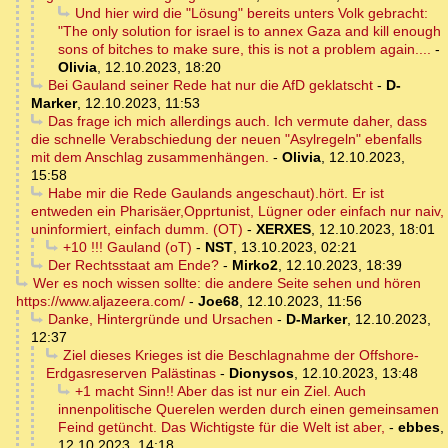
Und hier wird die "Lösung" bereits unters Volk gebracht:
"The only solution for israel is to annex Gaza and kill enough
sons of bitches to make sure, this is not a problem again....
-
Olivia
,
12.10.2023, 18:20
Bei Gauland seiner Rede hat nur die AfD geklatscht
-
D-
Marker
,
12.10.2023, 11:53
Das frage ich mich allerdings auch. Ich vermute daher, dass
die schnelle Verabschiedung der neuen "Asylregeln" ebenfalls
mit dem Anschlag zusammenhängen.
-
Olivia
,
12.10.2023,
15:58
Habe mir die Rede Gaulands angeschaut).hört. Er ist
entweden ein Pharisäer,Opprtunist, Lügner oder einfach nur naiv,
uninformiert, einfach dumm. (OT)
-
XERXES
,
12.10.2023, 18:01
+10 !!! Gauland (oT)
-
NST
,
13.10.2023, 02:21
Der Rechtsstaat am Ende?
-
Mirko2
,
12.10.2023, 18:39
Wer es noch wissen sollte: die andere Seite sehen und hören
https://www.aljazeera.com/
-
Joe68
,
12.10.2023, 11:56
Danke, Hintergründe und Ursachen
-
D-Marker
,
12.10.2023,
12:37
Ziel dieses Krieges ist die Beschlagnahme der Offshore-
Erdgasreserven Palästinas
-
Dionysos
,
12.10.2023, 13:48
+1 macht Sinn!! Aber das ist nur ein Ziel. Auch
innenpolitische Querelen werden durch einen gemeinsamen
Feind getüncht. Das Wichtigste für die Welt ist aber,
-
ebbes
,
12.10.2023, 14:18