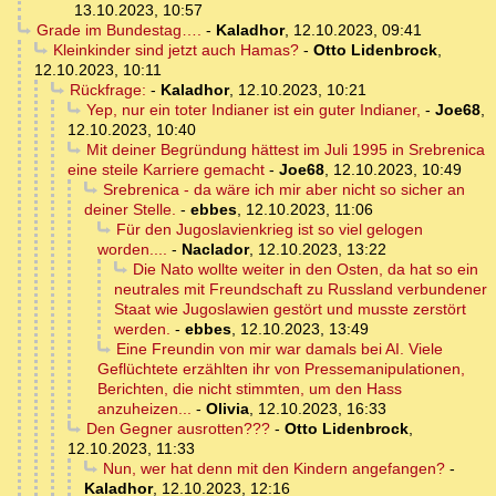
13.10.2023, 10:57
Grade im Bundestag….
-
Kaladhor
,
12.10.2023, 09:41
Kleinkinder sind jetzt auch Hamas?
-
Otto Lidenbrock
,
12.10.2023, 10:11
Rückfrage:
-
Kaladhor
,
12.10.2023, 10:21
Yep, nur ein toter Indianer ist ein guter Indianer,
-
Joe68
,
12.10.2023, 10:40
Mit deiner Begründung hättest im Juli 1995 in Srebrenica
eine steile Karriere gemacht
-
Joe68
,
12.10.2023, 10:49
Srebrenica - da wäre ich mir aber nicht so sicher an
deiner Stelle.
-
ebbes
,
12.10.2023, 11:06
Für den Jugoslavienkrieg ist so viel gelogen
worden....
-
Naclador
,
12.10.2023, 13:22
Die Nato wollte weiter in den Osten, da hat so ein
neutrales mit Freundschaft zu Russland verbundener
Staat wie Jugoslawien gestört und musste zerstört
werden.
-
ebbes
,
12.10.2023, 13:49
Eine Freundin von mir war damals bei AI. Viele
Geflüchtete erzählten ihr von Pressemanipulationen,
Berichten, die nicht stimmten, um den Hass
anzuheizen...
-
Olivia
,
12.10.2023, 16:33
Den Gegner ausrotten???
-
Otto Lidenbrock
,
12.10.2023, 11:33
Nun, wer hat denn mit den Kindern angefangen?
-
Kaladhor
,
12.10.2023, 12:16