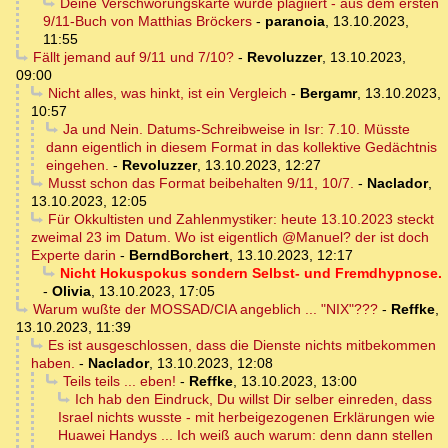
Deine Verschwörungskarte wurde plagiiert - aus dem ersten
9/11-Buch von Matthias Bröckers
-
paranoia
,
13.10.2023,
11:55
Fällt jemand auf 9/11 und 7/10?
-
Revoluzzer
,
13.10.2023,
09:00
Nicht alles, was hinkt, ist ein Vergleich
-
Bergamr
,
13.10.2023,
10:57
Ja und Nein. Datums-Schreibweise in Isr: 7.10. Müsste
dann eigentlich in diesem Format in das kollektive Gedächtnis
eingehen.
-
Revoluzzer
,
13.10.2023, 12:27
Musst schon das Format beibehalten 9/11, 10/7.
-
Naclador
,
13.10.2023, 12:05
Für Okkultisten und Zahlenmystiker: heute 13.10.2023 steckt
zweimal 23 im Datum. Wo ist eigentlich @Manuel? der ist doch
Experte darin
-
BerndBorchert
,
13.10.2023, 12:17
Nicht Hokuspokus sondern Selbst- und Fremdhypnose.
-
Olivia
,
13.10.2023, 17:05
Warum wußte der MOSSAD/CIA angeblich ... "NIX"???
-
Reffke
,
13.10.2023, 11:39
Es ist ausgeschlossen, dass die Dienste nichts mitbekommen
haben.
-
Naclador
,
13.10.2023, 12:08
Teils teils ... eben!
-
Reffke
,
13.10.2023, 13:00
Ich hab den Eindruck, Du willst Dir selber einreden, dass
Israel nichts wusste - mit herbeigezogenen Erklärungen wie
Huawei Handys ... Ich weiß auch warum: denn dann stellen