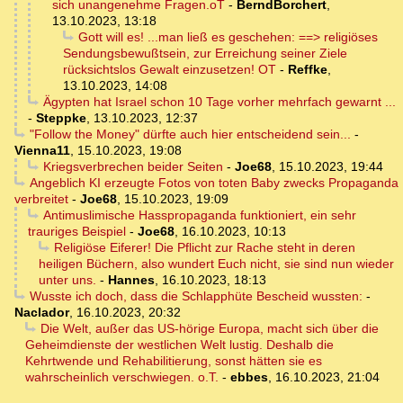
sich unangenehme Fragen.oT
-
BerndBorchert
,
13.10.2023, 13:18
Gott will es! ...man ließ es geschehen: ==> religiöses
Sendungsbewußtsein, zur Erreichung seiner Ziele
rücksichtslos Gewalt einzusetzen! OT
-
Reffke
,
13.10.2023, 14:08
Ägypten hat Israel schon 10 Tage vorher mehrfach gewarnt ...
-
Steppke
,
13.10.2023, 12:37
"Follow the Money" dürfte auch hier entscheidend sein...
-
Vienna11
,
15.10.2023, 19:08
Kriegsverbrechen beider Seiten
-
Joe68
,
15.10.2023, 19:44
Angeblich KI erzeugte Fotos von toten Baby zwecks Propaganda
verbreitet
-
Joe68
,
15.10.2023, 19:09
Antimuslimische Hasspropaganda funktioniert, ein sehr
trauriges Beispiel
-
Joe68
,
16.10.2023, 10:13
Religiöse Eiferer! Die Pflicht zur Rache steht in deren
heiligen Büchern, also wundert Euch nicht, sie sind nun wieder
unter uns.
-
Hannes
,
16.10.2023, 18:13
Wusste ich doch, dass die Schlapphüte Bescheid wussten:
-
Naclador
,
16.10.2023, 20:32
Die Welt, außer das US-hörige Europa, macht sich über die
Geheimdienste der westlichen Welt lustig. Deshalb die
Kehrtwende und Rehabilitierung, sonst hätten sie es
wahrscheinlich verschwiegen. o.T.
-
ebbes
,
16.10.2023, 21:04