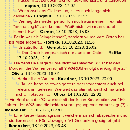
Hasser hast Du doch reichlich dokumentiert, und außerdem
...
-
neptun
,
13.10.2023, 17:07
Wenn zwei das Gleiche tun, ist es noch lange nicht
dasselbe
-
Langmut
,
13.10.2023, 09:42
Vermag das weder persönlich noch aus meinem Text als
"meine Logik" zu erkennen. Weiß nicht, wie man darauf
kommt. KwT
-
Gernot
,
13.10.2023, 15:03
Berlin war nie "eingekesselt", sondern wurde vom Osten her
bis Mitte erobert...
-
Reffke
,
13.10.2023, 11:18
Unzutreffend.
-
Gernot
,
13.10.2023, 15:02
Der Druck kam praktisch nur aus dem Osten!
-
Reffke
,
17.10.2023, 12:16
Die zentrale Frage wurde nicht beantwortet: WER hat den
Mördern die Waffen verschafft? WARUM erfolgt der Angriff jetzt?
-
Olivia
,
13.10.2023, 16:22
Herkunft der Waffen
-
Kaladhor
,
13.10.2023, 20:00
Ja, ich habe so etwas gestern oder vorgestern auch bei
Telegramm gelesen. Wie weit das stimmt, weiß ich natürlich
nicht. Trotzdem.....
-
Olivia
,
14.10.2023, 22:02
Ein Brief aus der 'Gewerkschaft der freien Bauarbeiter' vor 150
Jahren der WK3 und die beiden vorangegangenen voraussagt (?)
-
Ikonoklast
,
13.10.2023, 06:30
Eine Karte/Flussdiagramm, welche man sich abspeichern und
studieren sollte. Für "abwegige" VT-Gedanken geeignet (nB)
-
Ikonoklast
,
13.10.2023, 06:43