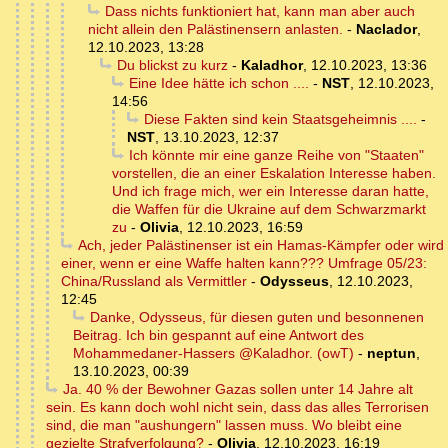
Dass nichts funktioniert hat, kann man aber auch
nicht allein den Palästinensern anlasten.
-
Naclador
,
12.10.2023, 13:28
Du blickst zu kurz
-
Kaladhor
,
12.10.2023, 13:36
Eine Idee hätte ich schon ....
-
NST
,
12.10.2023,
14:56
Diese Fakten sind kein Staatsgeheimnis ....
-
NST
,
13.10.2023, 12:37
Ich könnte mir eine ganze Reihe von "Staaten"
vorstellen, die an einer Eskalation Interesse haben.
Und ich frage mich, wer ein Interesse daran hatte,
die Waffen für die Ukraine auf dem Schwarzmarkt
zu
-
Olivia
,
12.10.2023, 16:59
Ach, jeder Palästinenser ist ein Hamas-Kämpfer oder wird
einer, wenn er eine Waffe halten kann??? Umfrage 05/23:
China/Russland als Vermittler
-
Odysseus
,
12.10.2023,
12:45
Danke, Odysseus, für diesen guten und besonnenen
Beitrag. Ich bin gespannt auf eine Antwort des
Mohammedaner-Hassers @Kaladhor. (owT)
-
neptun
,
13.10.2023, 00:39
Ja. 40 % der Bewohner Gazas sollen unter 14 Jahre alt
sein. Es kann doch wohl nicht sein, dass das alles Terrorisen
sind, die man "aushungern" lassen muss. Wo bleibt eine
gezielte Strafverfolgung?
-
Olivia
,
12.10.2023, 16:19