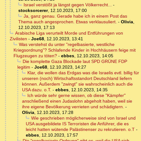
Israel verstößt ja längst gegen Völkerrecht...
-
stocksorcerer
,
12.10.2023, 17:00
Ja, ganz genau. Gerade habe ich in einem Post das
Thema auch angesprochen. Etwas verklausuliert.
-
Olivia
,
12.10.2023, 17:13
Arabische Liga verurteilt Morde und Entführungen von
Zivilisten
-
Joe68
,
12.10.2023, 13:41
Was verstehst du unter "regelbasierte, westliche
Kriegsordnung"? Schlafende Kinder in Hochhäusern feige mit
Flugzeugen zu töten?
-
ebbes
,
12.10.2023, 14:05
Die komplette Gaza Blockade laut SPD GRÜNE FDP
legitim
-
Joe68
,
12.10.2023, 14:27
Klar, die wollen das Erdgas was die Israelis evtl. billig für
unseren (noch) Wirtschaftsstandort Deutschland liefern
können. Außerdem "zwingt" sie wahrscheinlich auch die
USA dazu. o.T.
-
ebbes
,
12.10.2023, 14:35
Ich würde sehr gerne wissen, ob diese "Kämpfer"
anschließend einen Judaslohn abgeholt haben, weil sie
ihre eigene Bevölkerung verrieten und schädigtern.
-
Olivia
,
12.10.2023, 17:28
Wie geschrieben möglicherweise sind von Israel und
USA ausgebildete IS Terroristen die Anführer, die es
leicht hatten wütende Palästinenser zu rekrutieren. o.T
-
ebbes
,
12.10.2023, 17:57
Die "regelbasierte Ordnung" gibt es, weil die USA sich