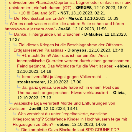
entweden ein Pharisäer,Opprtunist, Lügner oder einfach nur naiv,
uninformiert, einfach dumm. (OT)
-
XERXES
,
12.10.2023, 18:01
+10 !!! Gauland (oT)
-
NST
,
13.10.2023, 02:21
Der Rechtsstaat am Ende?
-
Mirko2
,
12.10.2023, 18:39
Wer es noch wissen sollte: die andere Seite sehen und hören
https://www.aljazeera.com/
-
Joe68
,
12.10.2023, 11:56
Danke, Hintergründe und Ursachen
-
D-Marker
,
12.10.2023,
12:37
Ziel dieses Krieges ist die Beschlagnahme der Offshore-
Erdgasreserven Palästinas
-
Dionysos
,
12.10.2023, 13:48
+1 macht Sinn!! Aber das ist nur ein Ziel. Auch
innenpolitische Querelen werden durch einen gemeinsamen
Feind getüncht. Das Wichtigste für die Welt ist aber,
-
ebbes
,
12.10.2023, 14:18
Israel verstößt ja längst gegen Völkerrecht...
-
stocksorcerer
,
12.10.2023, 17:00
Ja, ganz genau. Gerade habe ich in einem Post das
Thema auch angesprochen. Etwas verklausuliert.
-
Olivia
,
12.10.2023, 17:13
Arabische Liga verurteilt Morde und Entführungen von
Zivilisten
-
Joe68
,
12.10.2023, 13:41
Was verstehst du unter "regelbasierte, westliche
Kriegsordnung"? Schlafende Kinder in Hochhäusern feige mit
Flugzeugen zu töten?
-
ebbes
,
12.10.2023, 14:05
Die komplette Gaza Blockade laut SPD GRÜNE FDP