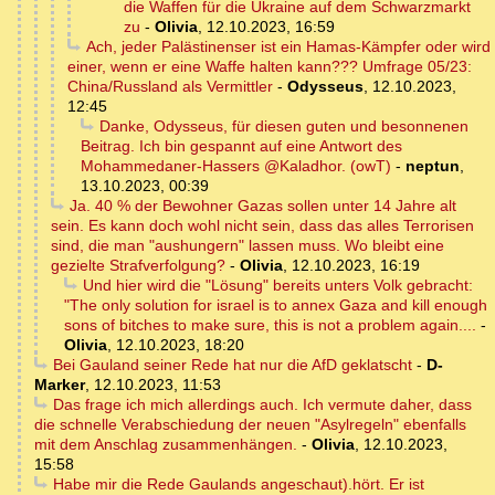
die Waffen für die Ukraine auf dem Schwarzmarkt
zu
-
Olivia
,
12.10.2023, 16:59
Ach, jeder Palästinenser ist ein Hamas-Kämpfer oder wird
einer, wenn er eine Waffe halten kann??? Umfrage 05/23:
China/Russland als Vermittler
-
Odysseus
,
12.10.2023,
12:45
Danke, Odysseus, für diesen guten und besonnenen
Beitrag. Ich bin gespannt auf eine Antwort des
Mohammedaner-Hassers @Kaladhor. (owT)
-
neptun
,
13.10.2023, 00:39
Ja. 40 % der Bewohner Gazas sollen unter 14 Jahre alt
sein. Es kann doch wohl nicht sein, dass das alles Terrorisen
sind, die man "aushungern" lassen muss. Wo bleibt eine
gezielte Strafverfolgung?
-
Olivia
,
12.10.2023, 16:19
Und hier wird die "Lösung" bereits unters Volk gebracht:
"The only solution for israel is to annex Gaza and kill enough
sons of bitches to make sure, this is not a problem again....
-
Olivia
,
12.10.2023, 18:20
Bei Gauland seiner Rede hat nur die AfD geklatscht
-
D-
Marker
,
12.10.2023, 11:53
Das frage ich mich allerdings auch. Ich vermute daher, dass
die schnelle Verabschiedung der neuen "Asylregeln" ebenfalls
mit dem Anschlag zusammenhängen.
-
Olivia
,
12.10.2023,
15:58
Habe mir die Rede Gaulands angeschaut).hört. Er ist