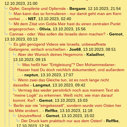
12.10.2023, 21:00
Opfer, Geopferte und Opfernde
-
Bergamr
,
12.10.2023, 21:54
Man kann das so formulieren - nur damit geht man am Kern
vorbei ...
-
NST
,
13.10.2023, 02:40
Mit dem Zitat von Golda Meir hast du einen zentralen Punkt
angesprochen.
-
Olivia
,
13.10.2023, 15:56
Cannae - oder: Was sollen die Israelis denn machen?
-
Gernot
,
13.10.2023, 03:13
Es gibt genügend Videos wie Israelis, unbewaffnete
Gefangene, einfach erschießen
-
Joe68
,
13.10.2023, 08:51
Aber der Wunsch deines Hegemons
-
Kaladhor
,
13.10.2023, 09:15
Was heißt hier "Entgleisung"? Den Mohammedaner-
Hasser hast Du doch reichlich dokumentiert, und außerdem
...
-
neptun
,
13.10.2023, 17:07
Wenn zwei das Gleiche tun, ist es noch lange nicht
dasselbe
-
Langmut
,
13.10.2023, 09:42
Vermag das weder persönlich noch aus meinem Text als
"meine Logik" zu erkennen. Weiß nicht, wie man darauf
kommt. KwT
-
Gernot
,
13.10.2023, 15:03
Berlin war nie "eingekesselt", sondern wurde vom Osten her
bis Mitte erobert...
-
Reffke
,
13.10.2023, 11:18
Unzutreffend.
-
Gernot
,
13.10.2023, 15:02
Der Druck kam praktisch nur aus dem Osten!
-
Reffke
,
17.10.2023, 12:16