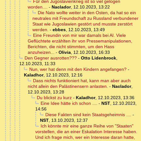
Für den Jugoslavienkrieg ist so viel gelogen
worden....
-
Naclador
,
12.10.2023, 13:22
Die Nato wollte weiter in den Osten, da hat so ein
neutrales mit Freundschaft zu Russland verbundener
Staat wie Jugoslawien gestört und musste zerstört
werden.
-
ebbes
,
12.10.2023, 13:49
Eine Freundin von mir war damals bei AI. Viele
Geflüchtete erzählten ihr von Pressemanipulationen,
Berichten, die nicht stimmten, um den Hass
anzuheizen...
-
Olivia
,
12.10.2023, 16:33
Den Gegner ausrotten???
-
Otto Lidenbrock
,
12.10.2023, 11:33
Nun, wer hat denn mit den Kindern angefangen?
-
Kaladhor
,
12.10.2023, 12:16
Dass nichts funktioniert hat, kann man aber auch
nicht allein den Palästinensern anlasten.
-
Naclador
,
12.10.2023, 13:28
Du blickst zu kurz
-
Kaladhor
,
12.10.2023, 13:36
Eine Idee hätte ich schon ....
-
NST
,
12.10.2023,
14:56
Diese Fakten sind kein Staatsgeheimnis ....
-
NST
,
13.10.2023, 12:37
Ich könnte mir eine ganze Reihe von "Staaten"
vorstellen, die an einer Eskalation Interesse haben.
Und ich frage mich, wer ein Interesse daran hatte,