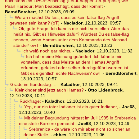
höchstens ein LIHOP Anschlag (Let-it-happen-on-purpose) wie
Pearl Harbour: Man beabsichtigt, dass der kommt
-
BerndBorchert
,
12.10.2023, 09:09
Woran machst Du fest, dass es kein false-flag-Angriff
gewesen sein kann? (oT)
-
Naclador
,
12.10.2023, 09:57
Ok, gute Frage. Ich kann's mir nicht vorstellen. Aber das
heißt nix. Gibt es Hinweise dafür? Würdest Du es false-flag
nennen, wenn Hamas unter dem Kommando des Mossad
stünde? owT
-
BerndBorchert
,
12.10.2023, 10:23
Ich weiß noch gar nichts.
-
Naclador
,
12.10.2023, 11:32
Ich hab meine Meinung geändert: Ich könnte mir
vorstellen, dass das Meiste an dem Hamas Angriff
erfunden, gefaked oder selber durchgeführt worden ist.
Gibt es eigentlich echte Nachweise? owT
-
BerndBorchert
,
13.10.2023, 10:57
Grade im Bundestag….
-
Kaladhor
,
12.10.2023, 09:41
Kleinkinder sind jetzt auch Hamas?
-
Otto Lidenbrock
,
12.10.2023, 10:11
Rückfrage:
-
Kaladhor
,
12.10.2023, 10:21
Yep, nur ein toter Indianer ist ein guter Indianer,
-
Joe68
,
12.10.2023, 10:40
Mit deiner Begründung hättest im Juli 1995 in Srebrenica
eine steile Karriere gemacht
-
Joe68
,
12.10.2023, 10:49
Srebrenica - da wäre ich mir aber nicht so sicher an
deiner Stelle.
-
ebbes
,
12.10.2023, 11:06