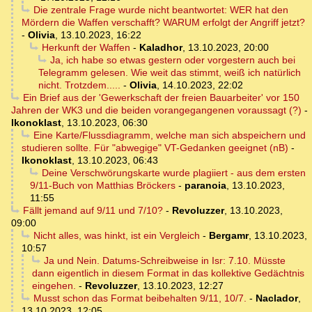
Die zentrale Frage wurde nicht beantwortet: WER hat den
Mördern die Waffen verschafft? WARUM erfolgt der Angriff jetzt?
-
Olivia
,
13.10.2023, 16:22
Herkunft der Waffen
-
Kaladhor
,
13.10.2023, 20:00
Ja, ich habe so etwas gestern oder vorgestern auch bei
Telegramm gelesen. Wie weit das stimmt, weiß ich natürlich
nicht. Trotzdem.....
-
Olivia
,
14.10.2023, 22:02
Ein Brief aus der 'Gewerkschaft der freien Bauarbeiter' vor 150
Jahren der WK3 und die beiden vorangegangenen voraussagt (?)
-
Ikonoklast
,
13.10.2023, 06:30
Eine Karte/Flussdiagramm, welche man sich abspeichern und
studieren sollte. Für "abwegige" VT-Gedanken geeignet (nB)
-
Ikonoklast
,
13.10.2023, 06:43
Deine Verschwörungskarte wurde plagiiert - aus dem ersten
9/11-Buch von Matthias Bröckers
-
paranoia
,
13.10.2023,
11:55
Fällt jemand auf 9/11 und 7/10?
-
Revoluzzer
,
13.10.2023,
09:00
Nicht alles, was hinkt, ist ein Vergleich
-
Bergamr
,
13.10.2023,
10:57
Ja und Nein. Datums-Schreibweise in Isr: 7.10. Müsste
dann eigentlich in diesem Format in das kollektive Gedächtnis
eingehen.
-
Revoluzzer
,
13.10.2023, 12:27
Musst schon das Format beibehalten 9/11, 10/7.
-
Naclador
,
13.10.2023, 12:05