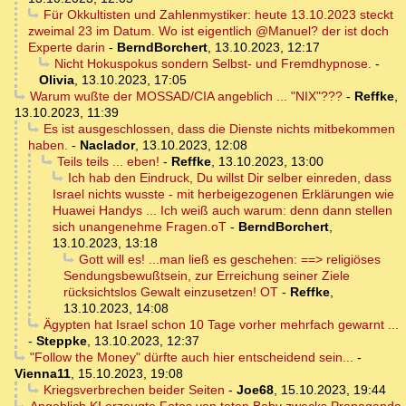
Für Okkultisten und Zahlenmystiker: heute 13.10.2023 steckt
zweimal 23 im Datum. Wo ist eigentlich @Manuel? der ist doch
Experte darin
-
BerndBorchert
,
13.10.2023, 12:17
Nicht Hokuspokus sondern Selbst- und Fremdhypnose.
-
Olivia
,
13.10.2023, 17:05
Warum wußte der MOSSAD/CIA angeblich ... "NIX"???
-
Reffke
,
13.10.2023, 11:39
Es ist ausgeschlossen, dass die Dienste nichts mitbekommen
haben.
-
Naclador
,
13.10.2023, 12:08
Teils teils ... eben!
-
Reffke
,
13.10.2023, 13:00
Ich hab den Eindruck, Du willst Dir selber einreden, dass
Israel nichts wusste - mit herbeigezogenen Erklärungen wie
Huawei Handys ... Ich weiß auch warum: denn dann stellen
sich unangenehme Fragen.oT
-
BerndBorchert
,
13.10.2023, 13:18
Gott will es! ...man ließ es geschehen: ==> religiöses
Sendungsbewußtsein, zur Erreichung seiner Ziele
rücksichtslos Gewalt einzusetzen! OT
-
Reffke
,
13.10.2023, 14:08
Ägypten hat Israel schon 10 Tage vorher mehrfach gewarnt ...
-
Steppke
,
13.10.2023, 12:37
"Follow the Money" dürfte auch hier entscheidend sein...
-
Vienna11
,
15.10.2023, 19:08
Kriegsverbrechen beider Seiten
-
Joe68
,
15.10.2023, 19:44