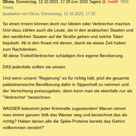
Olivia
,
Donnerstag, 12.10.2023, 17:28
(vor 1033 Tagen)
@ Joe68
7663
Views
bearbeitet von Olivia, Donnerstag, 12.10.2023, 17:32
So einen Irrsinn können doch nur Idioten oder Verbrecher machen.
Und dazu zählen auch die Leute, die in den arabischen Staaten und
den westlichen Staaten auf die Straße gehen und solche Taten
bejubeln. Ab in den Knast mit denen, damit sie etwas Zeit haben
zum Nachdenken.
All diese Trottel/Verbrecher schädigen ihre eigene Bevökerung.
DAS jedenfalls sollten sie wissen.
Und wenn unsere "Regierung" es für richtig hält, jetzt die gesamte
palästinensische Bevölkerung dafür in Sippenhaft zu nehmen und
der Vernichtung preiszugeben, dann kann man sie ebenfalls nur als
"Verbrecher" bezeichnen.
WASSER bekommt jeder Kriminelle zugestanden! Warum nimmt
man einem ganzen Volk das Wasser weg und bezeichnet das als
richtig? Haben denen alle die Spike-Proteine bereits das Gehirn
vollkommen zerstört?