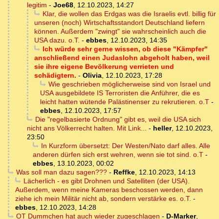
legitim
-
Joe68
,
12.10.2023, 14:27
Klar, die wollen das Erdgas was die Israelis evtl. billig für
unseren (noch) Wirtschaftsstandort Deutschland liefern
können. Außerdem "zwingt" sie wahrscheinlich auch die
USA dazu. o.T.
-
ebbes
,
12.10.2023, 14:35
Ich würde sehr gerne wissen, ob diese "Kämpfer"
anschließend einen Judaslohn abgeholt haben, weil
sie ihre eigene Bevölkerung verrieten und
schädigtern.
-
Olivia
,
12.10.2023, 17:28
Wie geschrieben möglicherweise sind von Israel und
USA ausgebildete IS Terroristen die Anführer, die es
leicht hatten wütende Palästinenser zu rekrutieren. o.T
-
ebbes
,
12.10.2023, 17:57
Die "regelbasierte Ordnung" gibt es, weil die USA sich
nicht ans Völkerrecht halten. Mit Link...
-
heller
,
12.10.2023,
23:50
In Kurzform übersetzt: Der Westen/Nato darf alles. Alle
anderen dürfen sich erst wehren, wenn sie tot sind. o.T
-
ebbes
,
13.10.2023, 00:02
Was soll man dazu sagen???
-
Reffke
,
12.10.2023, 14:13
Lächerlich - es gibt Drohnen und Satelliten (der USA).
Außerdem, wenn meine Kameras beschossen werden, dann
ziehe ich mein Militär nicht ab, sondern verstärke es. o.T.
-
ebbes
,
12.10.2023, 14:28
OT Dummchen hat auch wieder zugeschlagen
-
D-Marker
,