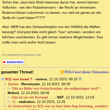
Schon klar, dass kein Multi Interesse daran hat, einem kleinen
Völkchen - wie den Palästinensern - die Recht an immensen
Bodenschätzen zukommen zu lassen, nur weil sie genau an der
Stelle ihr Land haben?????
Also: WER hat den Schwachköpfen von der HAMAS die Waffen
besorgt? Und jetzt bitte nicht gleich "Iran" schreien, sondern ein
bißchen nachdenken. Es gibt immer mehrere Möglichkeiten. Das
sollte man nicht außer Acht lassen.
--
For entertainment purposes only.
antworten
gesamter Thread:
RSS-Feed dieser Diskussion
9/11 von Israel ?
-
nereus
,
12.10.2023, 08:25
Danke
-
Revoluzzer
,
12.10.2023, 08:39
Gibt es Bilder von Hubschrauber, die aufgestiegen sind?
-
Mirko2
,
12.10.2023, 08:46
Das ist nur ein Konzept .....
-
NST
,
12.10.2023, 12:03
+1
-
mabraton
,
12.10.2023, 12:26
Im Unterschied zu 9/11 war es kein false-flag Anschlag, sondern