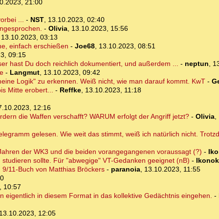
0.2023, 21:00
rbei ...
-
NST
,
13.10.2023, 02:40
angesprochen.
-
Olivia
,
13.10.2023, 15:56
,
13.10.2023, 03:13
ne, einfach erschießen
-
Joe68
,
13.10.2023, 08:51
3, 09:15
 hast Du doch reichlich dokumentiert, und außerdem ...
-
neptun
,
1
be
-
Langmut
,
13.10.2023, 09:42
eine Logik" zu erkennen. Weiß nicht, wie man darauf kommt. KwT
-
G
s Mitte erobert...
-
Reffke
,
13.10.2023, 11:18
7.10.2023, 12:16
dern die Waffen verschafft? WARUM erfolgt der Angriff jetzt?
-
Olivia
,
legramm gelesen. Wie weit das stimmt, weiß ich natürlich nicht. Trotzd
50 Jahren der WK3 und die beiden vorangegangenen voraussagt (?)
-
Iko
studieren sollte. Für "abwegige" VT-Gedanken geeignet (nB)
-
Ikonok
n 9/11-Buch von Matthias Bröckers
-
paranoia
,
13.10.2023, 11:55
00
, 10:57
n eigentlich in diesem Format in das kollektive Gedächtnis eingehen.
-
13.10.2023, 12:05