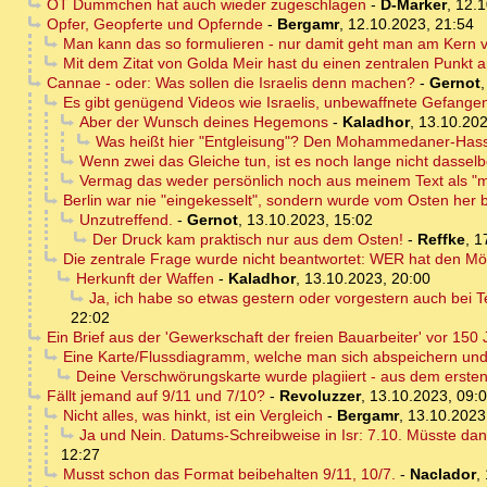
OT Dummchen hat auch wieder zugeschlagen
-
D-Marker
,
12.1
Opfer, Geopferte und Opfernde
-
Bergamr
,
12.10.2023, 21:54
Man kann das so formulieren - nur damit geht man am Kern vo
Mit dem Zitat von Golda Meir hast du einen zentralen Punkt 
Cannae - oder: Was sollen die Israelis denn machen?
-
Gernot
Es gibt genügend Videos wie Israelis, unbewaffnete Gefange
Aber der Wunsch deines Hegemons
-
Kaladhor
,
13.10.202
Was heißt hier "Entgleisung"? Den Mohammedaner-Hasser
Wenn zwei das Gleiche tun, ist es noch lange nicht dassel
Vermag das weder persönlich noch aus meinem Text als "m
Berlin war nie "eingekesselt", sondern wurde vom Osten her bi
Unzutreffend.
-
Gernot
,
13.10.2023, 15:02
Der Druck kam praktisch nur aus dem Osten!
-
Reffke
,
1
Die zentrale Frage wurde nicht beantwortet: WER hat den Mör
Herkunft der Waffen
-
Kaladhor
,
13.10.2023, 20:00
Ja, ich habe so etwas gestern oder vorgestern auch bei Te
22:02
Ein Brief aus der 'Gewerkschaft der freien Bauarbeiter' vor 1
Eine Karte/Flussdiagramm, welche man sich abspeichern und 
Deine Verschwörungskarte wurde plagiiert - aus dem erste
Fällt jemand auf 9/11 und 7/10?
-
Revoluzzer
,
13.10.2023, 09:
Nicht alles, was hinkt, ist ein Vergleich
-
Bergamr
,
13.10.2023
Ja und Nein. Datums-Schreibweise in Isr: 7.10. Müsste dan
12:27
Musst schon das Format beibehalten 9/11, 10/7.
-
Naclador
,