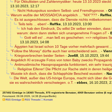
Für Okkultisten und Zahlenmystiker: heute 13.10.2023 steckt
13.10.2023, 12:17
Nicht Hokuspokus sondern Selbst- und Fremdhypnose.
-
Ol
Warum wußte der MOSSAD/CIA angeblich ... "NIX"???
-
Reffke
Es ist ausgeschlossen, dass die Dienste nichts mitbekommen
Teils teils ... eben!
-
Reffke
,
13.10.2023, 13:00
Ich hab den Eindruck, Du willst Dir selber einreden, das
warum: denn dann stellen sich unangenehme Fragen.oT
-
Gott will es! ...man ließ es geschehen: ==> religiöses
13.10.2023, 14:08
Ägypten hat Israel schon 10 Tage vorher mehrfach gewarnt ..
"Follow the Money" dürfte auch hier entscheidend sein...
-
Vien
Kriegsverbrechen beider Seiten
-
Joe68
,
15.10.2023, 19:44
Angeblich KI erzeugte Fotos von toten Baby zwecks Propaganda
Antimuslimische Hasspropaganda funktioniert, ein sehr trauri
Religiöse Eiferer! Die Pflicht zur Rache steht in deren heil
Wusste ich doch, dass die Schlapphüte Bescheid wussten:
-
Na
Die Welt, außer das US-hörige Europa, macht sich über die Ge
sie es wahrscheinlich verschwiegen. o.T.
-
ebbes
,
16.10.2023, 2
257402 Einträge in 18365 Threads, 975 registrierte Benutzer, 4069 Benutzer online (6 regi
Forumszeit: 09.08.2026, 14:38 (Europe/Berlin)
RSS Einträge
RSS Threads
Kontakt