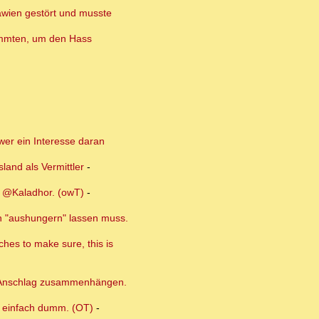
lawien gestört und musste
timmten, um den Hass
 wer ein Interesse daran
land als Vermittler
-
s @Kaladhor. (owT)
-
an "aushungern" lassen muss.
ches to make sure, this is
em Anschlag zusammenhängen.
t, einfach dumm. (OT)
-