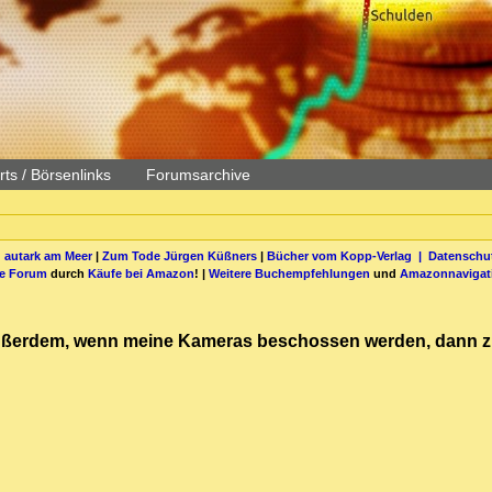
ts / Börsenlinks
Forumsarchive
 autark am Meer
|
Zum Tode Jürgen Küßners
|
Bücher vom Kopp-Verlag |
Datenschut
be Forum
durch
Käufe bei Amazon
! |
Weitere Buchempfehlungen
und
Amazonnavigat
 Außerdem, wenn meine Kameras beschossen werden, dann zie