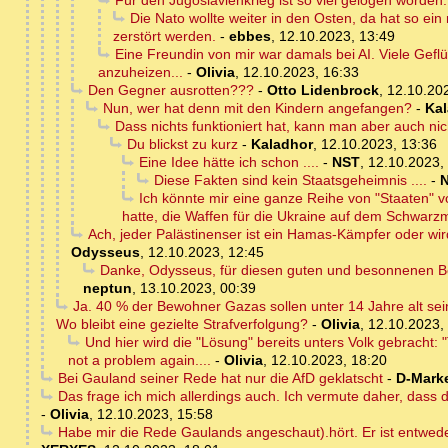
Für den Jugoslavienkrieg ist so viel gelogen worden..
Die Nato wollte weiter in den Osten, da hat so e
zerstört werden.
-
ebbes
,
12.10.2023, 13:49
Eine Freundin von mir war damals bei AI. Viele Gefl
anzuheizen...
-
Olivia
,
12.10.2023, 16:33
Den Gegner ausrotten???
-
Otto Lidenbrock
,
12.10.202
Nun, wer hat denn mit den Kindern angefangen?
-
Ka
Dass nichts funktioniert hat, kann man aber auch nic
Du blickst zu kurz
-
Kaladhor
,
12.10.2023, 13:36
Eine Idee hätte ich schon ....
-
NST
,
12.10.2023,
Diese Fakten sind kein Staatsgeheimnis ....
-
Ich könnte mir eine ganze Reihe von "Staaten" vo
hatte, die Waffen für die Ukraine auf dem Schwarz
Ach, jeder Palästinenser ist ein Hamas-Kämpfer oder wir
Odysseus
,
12.10.2023, 12:45
Danke, Odysseus, für diesen guten und besonnenen B
neptun
,
13.10.2023, 00:39
Ja. 40 % der Bewohner Gazas sollen unter 14 Jahre alt sei
Wo bleibt eine gezielte Strafverfolgung?
-
Olivia
,
12.10.2023,
Und hier wird die "Lösung" bereits unters Volk gebracht: "
not a problem again....
-
Olivia
,
12.10.2023, 18:20
Bei Gauland seiner Rede hat nur die AfD geklatscht
-
D-Mark
Das frage ich mich allerdings auch. Ich vermute daher, das
-
Olivia
,
12.10.2023, 15:58
Habe mir die Rede Gaulands angeschaut).hört. Er ist entweden