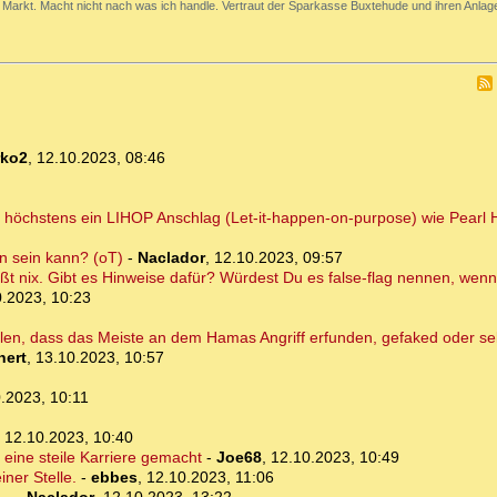
Markt. Macht nicht nach was ich handle. Vertraut der Sparkasse Buxtehude und ihren Anlage
rko2
,
12.10.2023, 08:46
n höchstens ein LIHOP Anschlag (Let-it-happen-on-purpose) wie Pearl 
en sein kann? (oT)
-
Naclador
,
12.10.2023, 09:57
heißt nix. Gibt es Hinweise dafür? Würdest Du es false-flag nennen, w
0.2023, 10:23
llen, dass das Meiste an dem Hamas Angriff erfunden, gefaked oder se
hert
,
13.10.2023, 10:57
.2023, 10:11
,
12.10.2023, 10:40
 eine steile Karriere gemacht
-
Joe68
,
12.10.2023, 10:49
iner Stelle.
-
ebbes
,
12.10.2023, 11:06