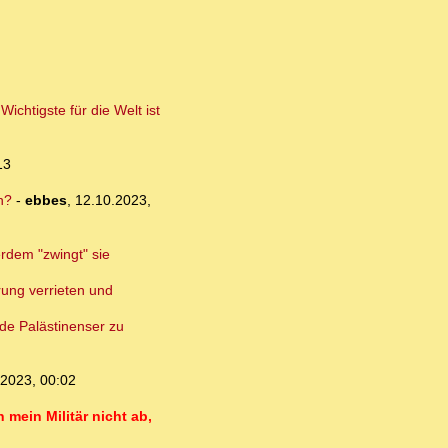
chtigste für die Welt ist
13
n?
-
ebbes
,
12.10.2023,
erdem "zwingt" sie
rung verrieten und
nde Palästinenser zu
.2023, 00:02
mein Militär nicht ab,