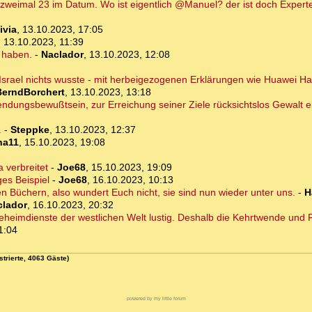
 zweimal 23 im Datum. Wo ist eigentlich @Manuel? der ist doch Experte
ivia
,
13.10.2023, 17:05
,
13.10.2023, 11:39
 haben.
-
Naclador
,
13.10.2023, 12:08
s Israel nichts wusste - mit herbeigezogenen Erklärungen wie Huawei Ha
BerndBorchert
,
13.10.2023, 13:18
 Sendungsbewußtsein, zur Erreichung seiner Ziele rücksichtslos Gewalt 
.
-
Steppke
,
13.10.2023, 12:37
na11
,
15.10.2023, 19:08
 verbreitet
-
Joe68
,
15.10.2023, 19:09
ges Beispiel
-
Joe68
,
16.10.2023, 10:13
igen Büchern, also wundert Euch nicht, sie sind nun wieder unter uns.
-
H
clador
,
16.10.2023, 20:32
heimdienste der westlichen Welt lustig. Deshalb die Kehrtwende und Re
1:04
strierte, 4063 Gäste)
powered by my little forum