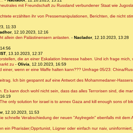
..
-
Naclador
,
12.10.2023, 13:22
in neutrales mit Freundschaft zu Russland verbundener Staat wie Jugos
üchtete erzählten ihr von Pressemanipulationen, Berichten, die nicht s
3, 11:33
ladhor
,
12.10.2023, 12:16
ht allein den Palästinensern anlasten.
-
Naclador
,
12.10.2023, 13:28
 14:56
NST
,
13.10.2023, 12:37
rstellen, die an einer Eskalation Interesse haben. Und ich frage mich,
markt zu
-
Olivia
,
12.10.2023, 16:59
d einer, wenn er eine Waffe halten kann??? Umfrage 05/23: China/Russ
eitrag. Ich bin gespannt auf eine Antwort des Mohammedaner-Hasser
n. Es kann doch wohl nicht sein, dass das alles Terrorisen sind, die m
 16:19
The only solution for israel is to annex Gaza and kill enough sons of bit
er
,
12.10.2023, 11:53
s die schnelle Verabschiedung der neuen "Asylregeln" ebenfalls mit d
 ein Pharisäer,Opprtunist, Lügner oder einfach nur naiv, uninformier