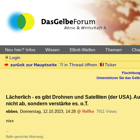
Neu hier? Infos
Wissen
Elliott-Wellen
Themen
Char
Login
zurück zur Hauptseite
in Thread öffnen
Ticker
Fluchtburg
Unterstützen Sie das Gel
Lächerlich - es gibt Drohnen und Satelliten (der USA).
nicht ab, sondern verstärke es. o.T.
ebbes
,
Donnerstag, 12.10.2023, 14:28
@ Reffke
7911 Views
nixx
--
Bafin-gerechte Warnung: