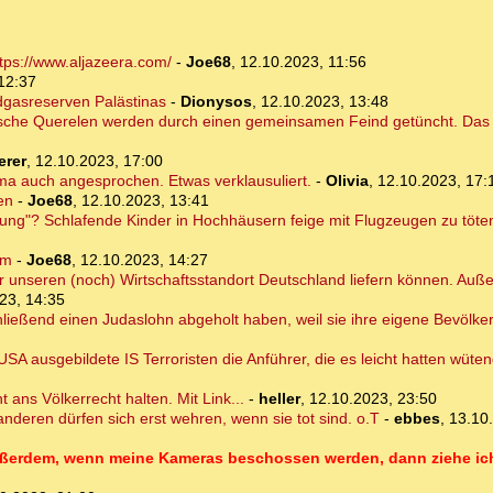
tps://www.aljazeera.com/
-
Joe68
,
12.10.2023, 11:56
12:37
dgasreserven Palästinas
-
Dionysos
,
12.10.2023, 13:48
itische Querelen werden durch einen gemeinsamen Feind getüncht. Das Wi
erer
,
12.10.2023, 17:00
ma auch angesprochen. Etwas verklausuliert.
-
Olivia
,
12.10.2023, 17:
en
-
Joe68
,
12.10.2023, 13:41
dnung"? Schlafende Kinder in Hochhäusern feige mit Flugzeugen zu töte
im
-
Joe68
,
12.10.2023, 14:27
g für unseren (noch) Wirtschaftsstandort Deutschland liefern können. Auß
23, 14:35
ließend einen Judaslohn abgeholt haben, weil sie ihre eigene Bevölke
SA ausgebildete IS Terroristen die Anführer, die es leicht hatten wüte
t ans Völkerrecht halten. Mit Link...
-
heller
,
12.10.2023, 23:50
anderen dürfen sich erst wehren, wenn sie tot sind. o.T
-
ebbes
,
13.10
Außerdem, wenn meine Kameras beschossen werden, dann ziehe ich 