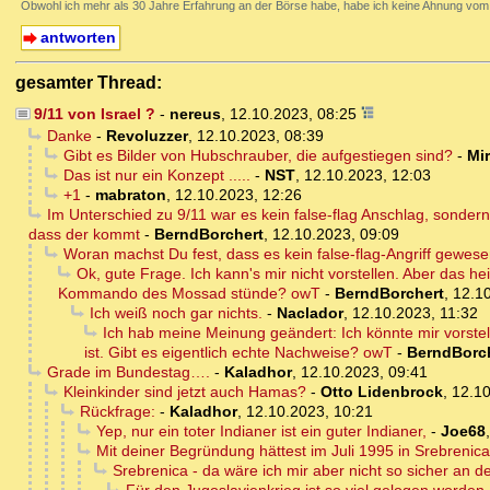
Obwohl ich mehr als 30 Jahre Erfahrung an der Börse habe, habe ich keine Ahnung vom 
antworten
gesamter Thread:
9/11 von Israel ?
-
nereus
,
12.10.2023, 08:25
Danke
-
Revoluzzer
,
12.10.2023, 08:39
Gibt es Bilder von Hubschrauber, die aufgestiegen sind?
-
Mi
Das ist nur ein Konzept .....
-
NST
,
12.10.2023, 12:03
+1
-
mabraton
,
12.10.2023, 12:26
Im Unterschied zu 9/11 war es kein false-flag Anschlag, sonder
dass der kommt
-
BerndBorchert
,
12.10.2023, 09:09
Woran machst Du fest, dass es kein false-flag-Angriff gewes
Ok, gute Frage. Ich kann's mir nicht vorstellen. Aber das 
Kommando des Mossad stünde? owT
-
BerndBorchert
,
12.1
Ich weiß noch gar nichts.
-
Naclador
,
12.10.2023, 11:32
Ich hab meine Meinung geändert: Ich könnte mir vorste
ist. Gibt es eigentlich echte Nachweise? owT
-
BerndBorc
Grade im Bundestag….
-
Kaladhor
,
12.10.2023, 09:41
Kleinkinder sind jetzt auch Hamas?
-
Otto Lidenbrock
,
12.10
Rückfrage:
-
Kaladhor
,
12.10.2023, 10:21
Yep, nur ein toter Indianer ist ein guter Indianer,
-
Joe68
Mit deiner Begründung hättest im Juli 1995 in Srebrenica
Srebrenica - da wäre ich mir aber nicht so sicher an de