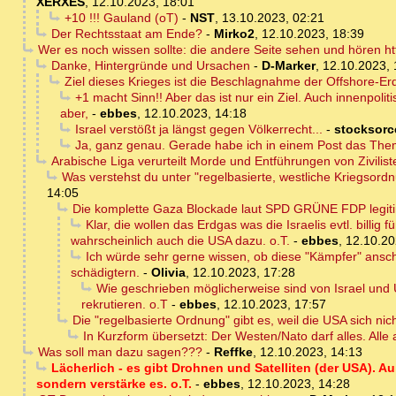
XERXES
,
12.10.2023, 18:01
+10 !!! Gauland (oT)
-
NST
,
13.10.2023, 02:21
Der Rechtsstaat am Ende?
-
Mirko2
,
12.10.2023, 18:39
Wer es noch wissen sollte: die andere Seite sehen und hören ht
Danke, Hintergründe und Ursachen
-
D-Marker
,
12.10.2023, 
Ziel dieses Krieges ist die Beschlagnahme der Offshore-Er
+1 macht Sinn!! Aber das ist nur ein Ziel. Auch innenpol
aber,
-
ebbes
,
12.10.2023, 14:18
Israel verstößt ja längst gegen Völkerrecht...
-
stocksorc
Ja, ganz genau. Gerade habe ich in einem Post das The
Arabische Liga verurteilt Morde und Entführungen von Zivilist
Was verstehst du unter "regelbasierte, westliche Kriegsor
14:05
Die komplette Gaza Blockade laut SPD GRÜNE FDP legit
Klar, die wollen das Erdgas was die Israelis evtl. billi
wahrscheinlich auch die USA dazu. o.T.
-
ebbes
,
12.10.20
Ich würde sehr gerne wissen, ob diese "Kämpfer" ansch
schädigtern.
-
Olivia
,
12.10.2023, 17:28
Wie geschrieben möglicherweise sind von Israel und U
rekrutieren. o.T
-
ebbes
,
12.10.2023, 17:57
Die "regelbasierte Ordnung" gibt es, weil die USA sich nich
In Kurzform übersetzt: Der Westen/Nato darf alles. Alle 
Was soll man dazu sagen???
-
Reffke
,
12.10.2023, 14:13
Lächerlich - es gibt Drohnen und Satelliten (der USA). 
sondern verstärke es. o.T.
-
ebbes
,
12.10.2023, 14:28