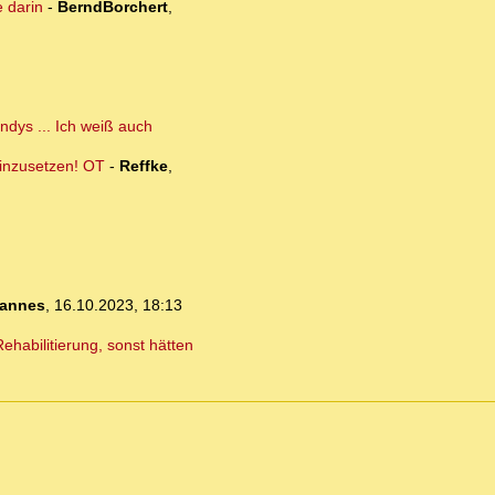
 darin
-
BerndBorchert
,
ndys ... Ich weiß auch
einzusetzen! OT
-
Reffke
,
annes
,
16.10.2023, 18:13
habilitierung, sonst hätten