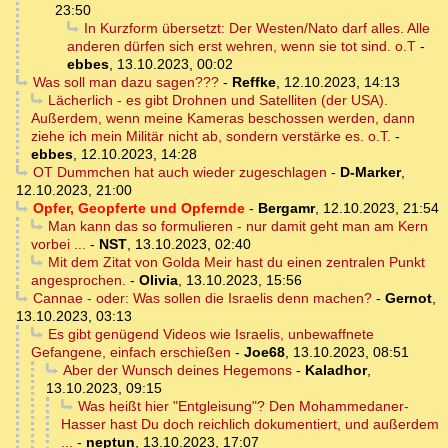
23:50
In Kurzform übersetzt: Der Westen/Nato darf alles. Alle
anderen dürfen sich erst wehren, wenn sie tot sind. o.T
-
ebbes
,
13.10.2023, 00:02
Was soll man dazu sagen???
-
Reffke
,
12.10.2023, 14:13
Lächerlich - es gibt Drohnen und Satelliten (der USA).
Außerdem, wenn meine Kameras beschossen werden, dann
ziehe ich mein Militär nicht ab, sondern verstärke es. o.T.
-
ebbes
,
12.10.2023, 14:28
OT Dummchen hat auch wieder zugeschlagen
-
D-Marker
,
12.10.2023, 21:00
Opfer, Geopferte und Opfernde
-
Bergamr
,
12.10.2023, 21:54
Man kann das so formulieren - nur damit geht man am Kern
vorbei ...
-
NST
,
13.10.2023, 02:40
Mit dem Zitat von Golda Meir hast du einen zentralen Punkt
angesprochen.
-
Olivia
,
13.10.2023, 15:56
Cannae - oder: Was sollen die Israelis denn machen?
-
Gernot
,
13.10.2023, 03:13
Es gibt genügend Videos wie Israelis, unbewaffnete
Gefangene, einfach erschießen
-
Joe68
,
13.10.2023, 08:51
Aber der Wunsch deines Hegemons
-
Kaladhor
,
13.10.2023, 09:15
Was heißt hier "Entgleisung"? Den Mohammedaner-
Hasser hast Du doch reichlich dokumentiert, und außerdem
...
-
neptun
,
13.10.2023, 17:07