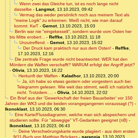
Wenn zwei das Gleiche tun, ist es noch lange nicht
dasselbe
-
Langmut
,
13.10.2023, 09:42
Vermag das weder persönlich noch aus meinem Text als
"meine Logik" zu erkennen. Weiß nicht, wie man darauf
kommt. KwT
-
Gernot
,
13.10.2023, 15:03
Berlin war nie "eingekesselt", sondern wurde vom Osten her
bis Mitte erobert...
-
Reffke
,
13.10.2023, 11:18
Unzutreffend.
-
Gernot
,
13.10.2023, 15:02
Der Druck kam praktisch nur aus dem Osten!
-
Reffke
,
17.10.2023, 12:16
Die zentrale Frage wurde nicht beantwortet: WER hat den
Mördern die Waffen verschafft? WARUM erfolgt der Angriff jetzt?
-
Olivia
,
13.10.2023, 16:22
Herkunft der Waffen
-
Kaladhor
,
13.10.2023, 20:00
Ja, ich habe so etwas gestern oder vorgestern auch bei
Telegramm gelesen. Wie weit das stimmt, weiß ich natürlich
nicht. Trotzdem.....
-
Olivia
,
14.10.2023, 22:02
Ein Brief aus der 'Gewerkschaft der freien Bauarbeiter' vor 150
Jahren der WK3 und die beiden vorangegangenen voraussagt (?)
-
Ikonoklast
,
13.10.2023, 06:30
Eine Karte/Flussdiagramm, welche man sich abspeichern und
studieren sollte. Für "abwegige" VT-Gedanken geeignet (nB)
-
Ikonoklast
,
13.10.2023, 06:43
Deine Verschwörungskarte wurde plagiiert - aus dem ersten
9/11-Buch von Matthias Bröckers
-
paranoia
,
13.10.2023,