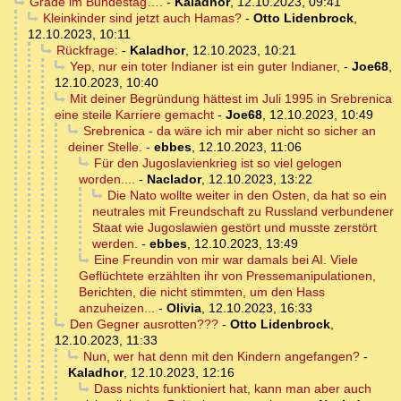
Grade im Bundestag….
-
Kaladhor
,
12.10.2023, 09:41
Kleinkinder sind jetzt auch Hamas?
-
Otto Lidenbrock
,
12.10.2023, 10:11
Rückfrage:
-
Kaladhor
,
12.10.2023, 10:21
Yep, nur ein toter Indianer ist ein guter Indianer,
-
Joe68
,
12.10.2023, 10:40
Mit deiner Begründung hättest im Juli 1995 in Srebrenica
eine steile Karriere gemacht
-
Joe68
,
12.10.2023, 10:49
Srebrenica - da wäre ich mir aber nicht so sicher an
deiner Stelle.
-
ebbes
,
12.10.2023, 11:06
Für den Jugoslavienkrieg ist so viel gelogen
worden....
-
Naclador
,
12.10.2023, 13:22
Die Nato wollte weiter in den Osten, da hat so ein
neutrales mit Freundschaft zu Russland verbundener
Staat wie Jugoslawien gestört und musste zerstört
werden.
-
ebbes
,
12.10.2023, 13:49
Eine Freundin von mir war damals bei AI. Viele
Geflüchtete erzählten ihr von Pressemanipulationen,
Berichten, die nicht stimmten, um den Hass
anzuheizen...
-
Olivia
,
12.10.2023, 16:33
Den Gegner ausrotten???
-
Otto Lidenbrock
,
12.10.2023, 11:33
Nun, wer hat denn mit den Kindern angefangen?
-
Kaladhor
,
12.10.2023, 12:16
Dass nichts funktioniert hat, kann man aber auch