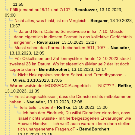
11:55
Fällt jemand auf 9/11 und 7/10?
-
Revoluzzer
,
13.10.2023,
09:00
Nicht alles, was hinkt, ist ein Vergleich
-
Bergamr
,
13.10.2023,
10:57
Ja und Nein. Datums-Schreibweise in Isr: 7.10. Müsste
dann eigentlich in diesem Format in das kollektive Gedächtnis
eingehen.
-
Revoluzzer
,
13.10.2023, 12:27
Musst schon das Format beibehalten 9/11, 10/7.
-
Naclador
,
13.10.2023, 12:05
Für Okkultisten und Zahlenmystiker: heute 13.10.2023 steckt
zweimal 23 im Datum. Wo ist eigentlich @Manuel? der ist doch
Experte darin
-
BerndBorchert
,
13.10.2023, 12:17
Nicht Hokuspokus sondern Selbst- und Fremdhypnose.
-
Olivia
,
13.10.2023, 17:05
Warum wußte der MOSSAD/CIA angeblich ... "NIX"???
-
Reffke
,
13.10.2023, 11:39
Es ist ausgeschlossen, dass die Dienste nichts mitbekommen
haben.
-
Naclador
,
13.10.2023, 12:08
Teils teils ... eben!
-
Reffke
,
13.10.2023, 13:00
Ich hab den Eindruck, Du willst Dir selber einreden, dass
Israel nichts wusste - mit herbeigezogenen Erklärungen wie
Huawei Handys ... Ich weiß auch warum: denn dann stellen
sich unangenehme Fragen.oT
-
BerndBorchert
,
13.10.2023, 13:18