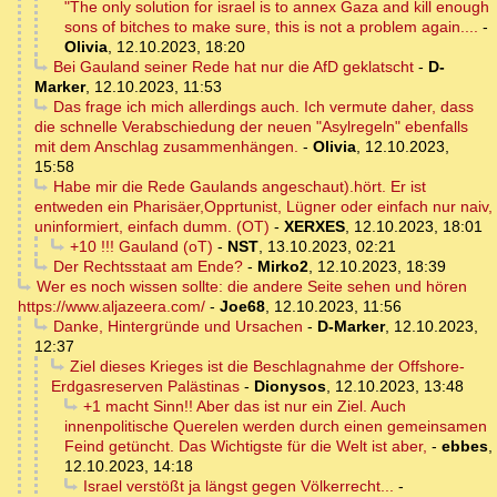
"The only solution for israel is to annex Gaza and kill enough
sons of bitches to make sure, this is not a problem again....
-
Olivia
,
12.10.2023, 18:20
Bei Gauland seiner Rede hat nur die AfD geklatscht
-
D-
Marker
,
12.10.2023, 11:53
Das frage ich mich allerdings auch. Ich vermute daher, dass
die schnelle Verabschiedung der neuen "Asylregeln" ebenfalls
mit dem Anschlag zusammenhängen.
-
Olivia
,
12.10.2023,
15:58
Habe mir die Rede Gaulands angeschaut).hört. Er ist
entweden ein Pharisäer,Opprtunist, Lügner oder einfach nur naiv,
uninformiert, einfach dumm. (OT)
-
XERXES
,
12.10.2023, 18:01
+10 !!! Gauland (oT)
-
NST
,
13.10.2023, 02:21
Der Rechtsstaat am Ende?
-
Mirko2
,
12.10.2023, 18:39
Wer es noch wissen sollte: die andere Seite sehen und hören
https://www.aljazeera.com/
-
Joe68
,
12.10.2023, 11:56
Danke, Hintergründe und Ursachen
-
D-Marker
,
12.10.2023,
12:37
Ziel dieses Krieges ist die Beschlagnahme der Offshore-
Erdgasreserven Palästinas
-
Dionysos
,
12.10.2023, 13:48
+1 macht Sinn!! Aber das ist nur ein Ziel. Auch
innenpolitische Querelen werden durch einen gemeinsamen
Feind getüncht. Das Wichtigste für die Welt ist aber,
-
ebbes
,
12.10.2023, 14:18
Israel verstößt ja längst gegen Völkerrecht...
-