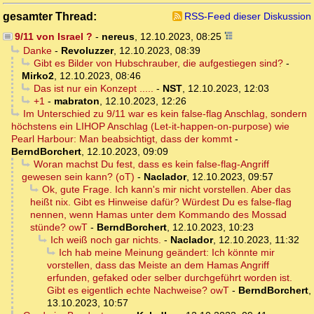
gesamter Thread:
RSS-Feed dieser Diskussion
9/11 von Israel ?
-
nereus
,
12.10.2023, 08:25
Danke
-
Revoluzzer
,
12.10.2023, 08:39
Gibt es Bilder von Hubschrauber, die aufgestiegen sind?
-
Mirko2
,
12.10.2023, 08:46
Das ist nur ein Konzept .....
-
NST
,
12.10.2023, 12:03
+1
-
mabraton
,
12.10.2023, 12:26
Im Unterschied zu 9/11 war es kein false-flag Anschlag, sondern
höchstens ein LIHOP Anschlag (Let-it-happen-on-purpose) wie
Pearl Harbour: Man beabsichtigt, dass der kommt
-
BerndBorchert
,
12.10.2023, 09:09
Woran machst Du fest, dass es kein false-flag-Angriff
gewesen sein kann? (oT)
-
Naclador
,
12.10.2023, 09:57
Ok, gute Frage. Ich kann's mir nicht vorstellen. Aber das
heißt nix. Gibt es Hinweise dafür? Würdest Du es false-flag
nennen, wenn Hamas unter dem Kommando des Mossad
stünde? owT
-
BerndBorchert
,
12.10.2023, 10:23
Ich weiß noch gar nichts.
-
Naclador
,
12.10.2023, 11:32
Ich hab meine Meinung geändert: Ich könnte mir
vorstellen, dass das Meiste an dem Hamas Angriff
erfunden, gefaked oder selber durchgeführt worden ist.
Gibt es eigentlich echte Nachweise? owT
-
BerndBorchert
,
13.10.2023, 10:57