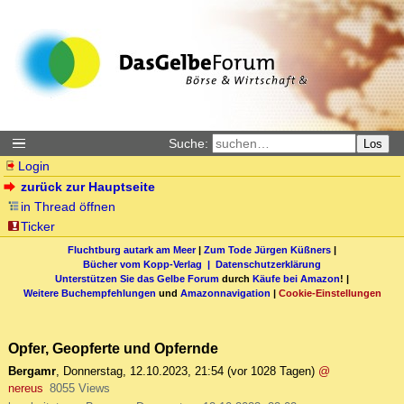
Suche:
Los
Login
zurück zur Hauptseite
in Thread öffnen
Ticker
Fluchtburg autark am Meer
|
Zum Tode Jürgen Küßners
|
Bücher vom Kopp-Verlag |
Datenschutzerklärung
Unterstützen Sie das Gelbe Forum
durch
Käufe bei Amazon
! |
Weitere Buchempfehlungen
und
Amazonnavigation
|
Cookie-Einstellungen
Opfer, Geopferte und Opfernde
Bergamr
,
Donnerstag, 12.10.2023, 21:54
(vor 1028 Tagen)
@
nereus
8055 Views