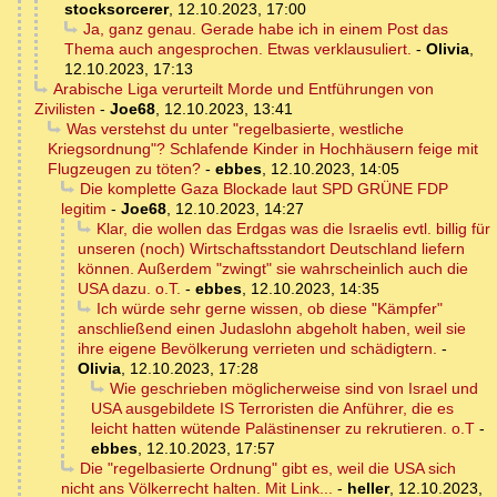
stocksorcerer
,
12.10.2023, 17:00
Ja, ganz genau. Gerade habe ich in einem Post das
Thema auch angesprochen. Etwas verklausuliert.
-
Olivia
,
12.10.2023, 17:13
Arabische Liga verurteilt Morde und Entführungen von
Zivilisten
-
Joe68
,
12.10.2023, 13:41
Was verstehst du unter "regelbasierte, westliche
Kriegsordnung"? Schlafende Kinder in Hochhäusern feige mit
Flugzeugen zu töten?
-
ebbes
,
12.10.2023, 14:05
Die komplette Gaza Blockade laut SPD GRÜNE FDP
legitim
-
Joe68
,
12.10.2023, 14:27
Klar, die wollen das Erdgas was die Israelis evtl. billig für
unseren (noch) Wirtschaftsstandort Deutschland liefern
können. Außerdem "zwingt" sie wahrscheinlich auch die
USA dazu. o.T.
-
ebbes
,
12.10.2023, 14:35
Ich würde sehr gerne wissen, ob diese "Kämpfer"
anschließend einen Judaslohn abgeholt haben, weil sie
ihre eigene Bevölkerung verrieten und schädigtern.
-
Olivia
,
12.10.2023, 17:28
Wie geschrieben möglicherweise sind von Israel und
USA ausgebildete IS Terroristen die Anführer, die es
leicht hatten wütende Palästinenser zu rekrutieren. o.T
-
ebbes
,
12.10.2023, 17:57
Die "regelbasierte Ordnung" gibt es, weil die USA sich
nicht ans Völkerrecht halten. Mit Link...
-
heller
,
12.10.2023,