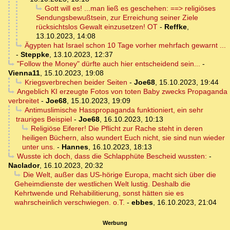
Gott will es! ...man ließ es geschehen: ==> religiöses
Sendungsbewußtsein, zur Erreichung seiner Ziele
rücksichtslos Gewalt einzusetzen! OT
-
Reffke
,
13.10.2023, 14:08
Ägypten hat Israel schon 10 Tage vorher mehrfach gewarnt ...
-
Steppke
,
13.10.2023, 12:37
"Follow the Money" dürfte auch hier entscheidend sein...
-
Vienna11
,
15.10.2023, 19:08
Kriegsverbrechen beider Seiten
-
Joe68
,
15.10.2023, 19:44
Angeblich KI erzeugte Fotos von toten Baby zwecks Propaganda
verbreitet
-
Joe68
,
15.10.2023, 19:09
Antimuslimische Hasspropaganda funktioniert, ein sehr
trauriges Beispiel
-
Joe68
,
16.10.2023, 10:13
Religiöse Eiferer! Die Pflicht zur Rache steht in deren
heiligen Büchern, also wundert Euch nicht, sie sind nun wieder
unter uns.
-
Hannes
,
16.10.2023, 18:13
Wusste ich doch, dass die Schlapphüte Bescheid wussten:
-
Naclador
,
16.10.2023, 20:32
Die Welt, außer das US-hörige Europa, macht sich über die
Geheimdienste der westlichen Welt lustig. Deshalb die
Kehrtwende und Rehabilitierung, sonst hätten sie es
wahrscheinlich verschwiegen. o.T.
-
ebbes
,
16.10.2023, 21:04
Werbung