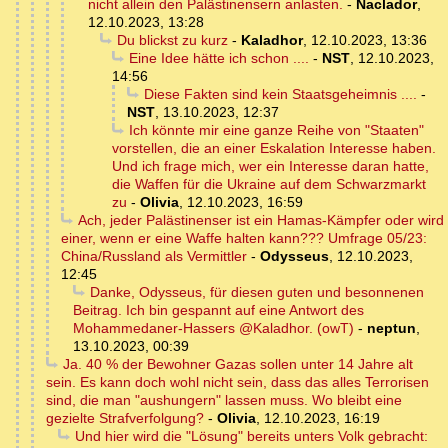
nicht allein den Palästinensern anlasten.
-
Naclador
,
12.10.2023, 13:28
Du blickst zu kurz
-
Kaladhor
,
12.10.2023, 13:36
Eine Idee hätte ich schon ....
-
NST
,
12.10.2023,
14:56
Diese Fakten sind kein Staatsgeheimnis ....
-
NST
,
13.10.2023, 12:37
Ich könnte mir eine ganze Reihe von "Staaten"
vorstellen, die an einer Eskalation Interesse haben.
Und ich frage mich, wer ein Interesse daran hatte,
die Waffen für die Ukraine auf dem Schwarzmarkt
zu
-
Olivia
,
12.10.2023, 16:59
Ach, jeder Palästinenser ist ein Hamas-Kämpfer oder wird
einer, wenn er eine Waffe halten kann??? Umfrage 05/23:
China/Russland als Vermittler
-
Odysseus
,
12.10.2023,
12:45
Danke, Odysseus, für diesen guten und besonnenen
Beitrag. Ich bin gespannt auf eine Antwort des
Mohammedaner-Hassers @Kaladhor. (owT)
-
neptun
,
13.10.2023, 00:39
Ja. 40 % der Bewohner Gazas sollen unter 14 Jahre alt
sein. Es kann doch wohl nicht sein, dass das alles Terrorisen
sind, die man "aushungern" lassen muss. Wo bleibt eine
gezielte Strafverfolgung?
-
Olivia
,
12.10.2023, 16:19
Und hier wird die "Lösung" bereits unters Volk gebracht: