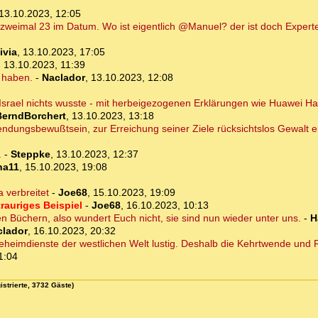
13.10.2023, 12:05
 zweimal 23 im Datum. Wo ist eigentlich @Manuel? der ist doch Experte
ivia
,
13.10.2023, 17:05
,
13.10.2023, 11:39
 haben.
-
Naclador
,
13.10.2023, 12:08
s Israel nichts wusste - mit herbeigezogenen Erklärungen wie Huawei Ha
BerndBorchert
,
13.10.2023, 13:18
 Sendungsbewußtsein, zur Erreichung seiner Ziele rücksichtslos Gewalt 
.
-
Steppke
,
13.10.2023, 12:37
na11
,
15.10.2023, 19:08
 verbreitet
-
Joe68
,
15.10.2023, 19:09
rauriges Beispiel
-
Joe68
,
16.10.2023, 10:13
igen Büchern, also wundert Euch nicht, sie sind nun wieder unter uns.
-
H
clador
,
16.10.2023, 20:32
heimdienste der westlichen Welt lustig. Deshalb die Kehrtwende und Re
1:04
istrierte, 3732 Gäste)