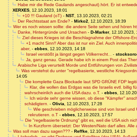
Habe mir die Rede Gaulands angeschaut).hört. Er ist entweden
XERXES
,
12.10.2023, 18:01
+10 !!! Gauland (oT)
-
NST
,
13.10.2023, 02:21
Der Rechtsstaat am Ende?
-
Mirko2
,
12.10.2023, 18:39
Wer es noch wissen sollte: die andere Seite sehen und hören ht
Danke, Hintergründe und Ursachen
-
D-Marker
,
12.10.2023, 
Ziel dieses Krieges ist die Beschlagnahme der Offshore-Er
+1 macht Sinn!! Aber das ist nur ein Ziel. Auch innenpol
aber,
-
ebbes
,
12.10.2023, 14:18
Israel verstößt ja längst gegen Völkerrecht...
-
stocksorc
Ja, ganz genau. Gerade habe ich in einem Post das The
Arabische Liga verurteilt Morde und Entführungen von Zivilist
Was verstehst du unter "regelbasierte, westliche Kriegsor
14:05
Die komplette Gaza Blockade laut SPD GRÜNE FDP legit
Klar, die wollen das Erdgas was die Israelis evtl. billi
wahrscheinlich auch die USA dazu. o.T.
-
ebbes
,
12.10.20
Ich würde sehr gerne wissen, ob diese "Kämpfer" ansch
schädigtern.
-
Olivia
,
12.10.2023, 17:28
Wie geschrieben möglicherweise sind von Israel und U
rekrutieren. o.T
-
ebbes
,
12.10.2023, 17:57
Die "regelbasierte Ordnung" gibt es, weil die USA sich nich
In Kurzform übersetzt: Der Westen/Nato darf alles. Alle 
Was soll man dazu sagen???
-
Reffke
,
12.10.2023, 14:13
Lächerlich - es gibt Drohnen und Satelliten (der USA). Auße