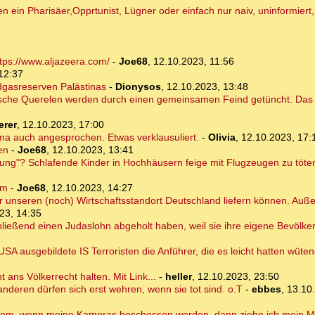
 ein Pharisäer,Opprtunist, Lügner oder einfach nur naiv, uninformier
tps://www.aljazeera.com/
-
Joe68
,
12.10.2023, 11:56
12:37
dgasreserven Palästinas
-
Dionysos
,
12.10.2023, 13:48
itische Querelen werden durch einen gemeinsamen Feind getüncht. Das Wi
erer
,
12.10.2023, 17:00
ma auch angesprochen. Etwas verklausuliert.
-
Olivia
,
12.10.2023, 17:
en
-
Joe68
,
12.10.2023, 13:41
dnung"? Schlafende Kinder in Hochhäusern feige mit Flugzeugen zu töte
im
-
Joe68
,
12.10.2023, 14:27
g für unseren (noch) Wirtschaftsstandort Deutschland liefern können. Auß
23, 14:35
ließend einen Judaslohn abgeholt haben, weil sie ihre eigene Bevölke
SA ausgebildete IS Terroristen die Anführer, die es leicht hatten wüte
t ans Völkerrecht halten. Mit Link...
-
heller
,
12.10.2023, 23:50
anderen dürfen sich erst wehren, wenn sie tot sind. o.T
-
ebbes
,
13.10
rdem, wenn meine Kameras beschossen werden, dann ziehe ich mein Mil