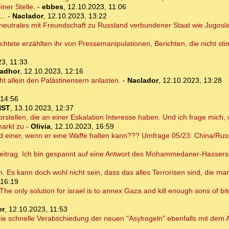
iner Stelle.
-
ebbes
,
12.10.2023, 11:06
..
-
Naclador
,
12.10.2023, 13:22
in neutrales mit Freundschaft zu Russland verbundener Staat wie Jugos
üchtete erzählten ihr von Pressemanipulationen, Berichten, die nicht s
3, 11:33
ladhor
,
12.10.2023, 12:16
ht allein den Palästinensern anlasten.
-
Naclador
,
12.10.2023, 13:28
 14:56
NST
,
13.10.2023, 12:37
rstellen, die an einer Eskalation Interesse haben. Und ich frage mich,
markt zu
-
Olivia
,
12.10.2023, 16:59
d einer, wenn er eine Waffe halten kann??? Umfrage 05/23: China/Russ
eitrag. Ich bin gespannt auf eine Antwort des Mohammedaner-Hasser
n. Es kann doch wohl nicht sein, dass das alles Terrorisen sind, die m
 16:19
The only solution for israel is to annex Gaza and kill enough sons of bit
er
,
12.10.2023, 11:53
s die schnelle Verabschiedung der neuen "Asylregeln" ebenfalls mit d