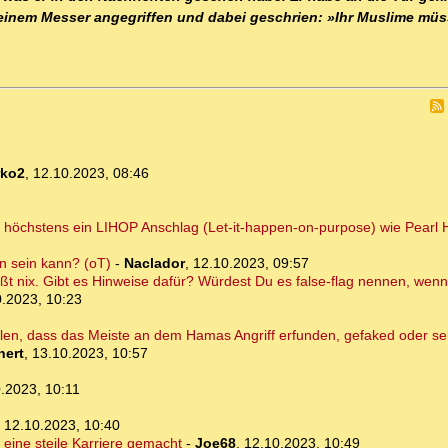
t einem Messer angegriffen und dabei geschrien: »Ihr Muslime müs
rko2
,
12.10.2023, 08:46
n höchstens ein LIHOP Anschlag (Let-it-happen-on-purpose) wie Pearl 
en sein kann? (oT)
-
Naclador
,
12.10.2023, 09:57
heißt nix. Gibt es Hinweise dafür? Würdest Du es false-flag nennen, w
0.2023, 10:23
llen, dass das Meiste an dem Hamas Angriff erfunden, gefaked oder se
hert
,
13.10.2023, 10:57
.2023, 10:11
,
12.10.2023, 10:40
 eine steile Karriere gemacht
-
Joe68
,
12.10.2023, 10:49