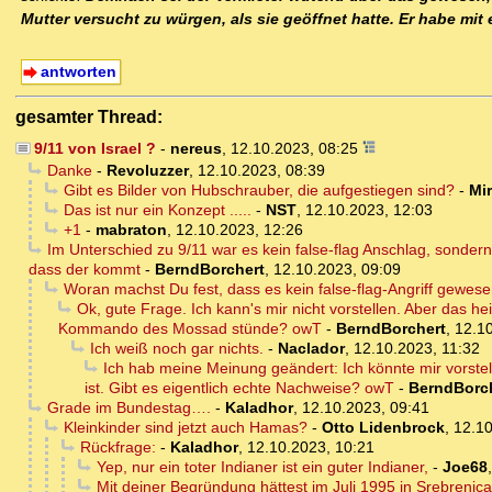
Mutter versucht zu würgen, als sie geöffnet hatte. Er habe mi
antworten
gesamter Thread:
9/11 von Israel ?
-
nereus
,
12.10.2023, 08:25
Danke
-
Revoluzzer
,
12.10.2023, 08:39
Gibt es Bilder von Hubschrauber, die aufgestiegen sind?
-
Mi
Das ist nur ein Konzept .....
-
NST
,
12.10.2023, 12:03
+1
-
mabraton
,
12.10.2023, 12:26
Im Unterschied zu 9/11 war es kein false-flag Anschlag, sonder
dass der kommt
-
BerndBorchert
,
12.10.2023, 09:09
Woran machst Du fest, dass es kein false-flag-Angriff gewes
Ok, gute Frage. Ich kann's mir nicht vorstellen. Aber das 
Kommando des Mossad stünde? owT
-
BerndBorchert
,
12.1
Ich weiß noch gar nichts.
-
Naclador
,
12.10.2023, 11:32
Ich hab meine Meinung geändert: Ich könnte mir vorste
ist. Gibt es eigentlich echte Nachweise? owT
-
BerndBorc
Grade im Bundestag….
-
Kaladhor
,
12.10.2023, 09:41
Kleinkinder sind jetzt auch Hamas?
-
Otto Lidenbrock
,
12.10
Rückfrage:
-
Kaladhor
,
12.10.2023, 10:21
Yep, nur ein toter Indianer ist ein guter Indianer,
-
Joe68
Mit deiner Begründung hättest im Juli 1995 in Srebrenica