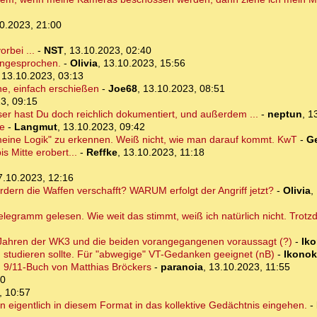
0.2023, 21:00
rbei ...
-
NST
,
13.10.2023, 02:40
angesprochen.
-
Olivia
,
13.10.2023, 15:56
,
13.10.2023, 03:13
ne, einfach erschießen
-
Joe68
,
13.10.2023, 08:51
3, 09:15
 hast Du doch reichlich dokumentiert, und außerdem ...
-
neptun
,
1
be
-
Langmut
,
13.10.2023, 09:42
eine Logik" zu erkennen. Weiß nicht, wie man darauf kommt. KwT
-
G
s Mitte erobert...
-
Reffke
,
13.10.2023, 11:18
7.10.2023, 12:16
dern die Waffen verschafft? WARUM erfolgt der Angriff jetzt?
-
Olivia
,
legramm gelesen. Wie weit das stimmt, weiß ich natürlich nicht. Trotzd
50 Jahren der WK3 und die beiden vorangegangenen voraussagt (?)
-
Iko
studieren sollte. Für "abwegige" VT-Gedanken geeignet (nB)
-
Ikonok
n 9/11-Buch von Matthias Bröckers
-
paranoia
,
13.10.2023, 11:55
00
, 10:57
n eigentlich in diesem Format in das kollektive Gedächtnis eingehen.
-