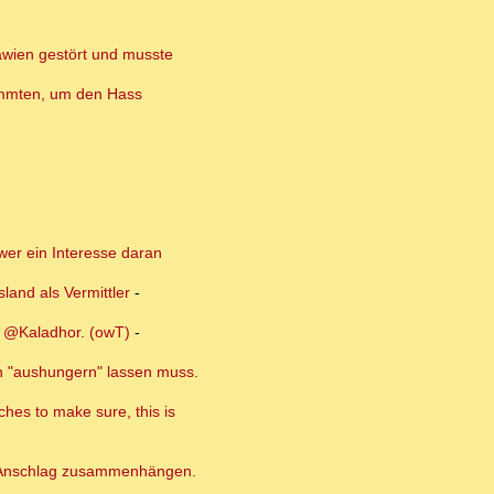
lawien gestört und musste
timmten, um den Hass
 wer ein Interesse daran
land als Vermittler
-
s @Kaladhor. (owT)
-
an "aushungern" lassen muss.
ches to make sure, this is
em Anschlag zusammenhängen.