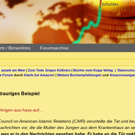
ts / Börsenlinks
Forumsarchive
 autark am Meer
|
Zum Tode Jürgen Küßners
|
Bücher vom Kopp-Verlag |
Datenschut
be Forum
durch
Käufe bei Amazon
! |
Weitere Buchempfehlungen
und
Amazonnavigat
rauriges Beispiel
ehrigen-aus-hass-auf...
uncil on American-Islamic Relations (CAIR) verurteilte die Tat und be
nachrichten vor, die die Mutter des Jungen aus dem Krankenhaus an se
was er in den Nachrichten gesehen habe. Er habe an die Tür gekl