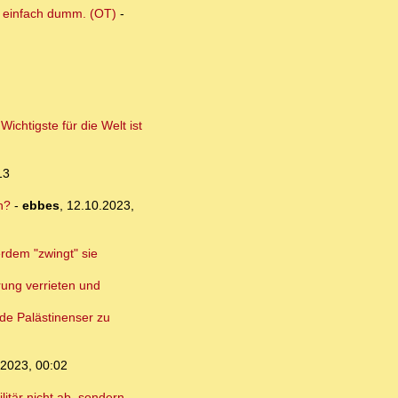
t, einfach dumm. (OT)
-
chtigste für die Welt ist
13
n?
-
ebbes
,
12.10.2023,
erdem "zwingt" sie
rung verrieten und
nde Palästinenser zu
.2023, 00:02
itär nicht ab, sondern