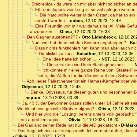
Srebrenica - da wäre ich mir aber nicht so sicher an de
Für den Jugoslavienkrieg ist so viel gelogen worden..
Die Nato wollte weiter in den Osten, da hat so e
zerstört werden.
-
ebbes
,
12.10.2023, 13:49
Eine Freundin von mir war damals bei AI. Viele Gefl
anzuheizen...
-
Olivia
,
12.10.2023, 16:33
Den Gegner ausrotten???
-
Otto Lidenbrock
,
12.10.202
Nun, wer hat denn mit den Kindern angefangen?
-
Ka
Dass nichts funktioniert hat, kann man aber auch nic
Du blickst zu kurz
-
Kaladhor
,
12.10.2023, 13:36
Eine Idee hätte ich schon ....
-
NST
,
12.10.2023,
Diese Fakten sind kein Staatsgeheimnis ....
-
Ich könnte mir eine ganze Reihe von "Staaten" vo
hatte, die Waffen für die Ukraine auf dem Schwarz
Ach, jeder Palästinenser ist ein Hamas-Kämpfer oder wir
Odysseus
,
12.10.2023, 12:45
Danke, Odysseus, für diesen guten und besonnenen B
neptun
,
13.10.2023, 00:39
Ja. 40 % der Bewohner Gazas sollen unter 14 Jahre alt sei
Wo bleibt eine gezielte Strafverfolgung?
-
Olivia
,
12.10.2023,
Und hier wird die "Lösung" bereits unters Volk gebracht: "
not a problem again....
-
Olivia
,
12.10.2023, 18:20
Bei Gauland seiner Rede hat nur die AfD geklatscht
-
D-Mark
Das frage ich mich allerdings auch. Ich vermute daher, das
-
Olivia
,
12.10.2023, 15:58