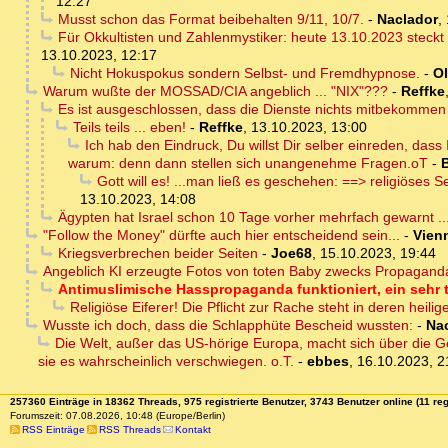
12:27
Musst schon das Format beibehalten 9/11, 10/7.
-
Naclador
,
Für Okkultisten und Zahlenmystiker: heute 13.10.2023 steckt
13.10.2023, 12:17
Nicht Hokuspokus sondern Selbst- und Fremdhypnose.
-
Ol
Warum wußte der MOSSAD/CIA angeblich ... "NIX"???
-
Reffke
Es ist ausgeschlossen, dass die Dienste nichts mitbekommen
Teils teils ... eben!
-
Reffke
,
13.10.2023, 13:00
Ich hab den Eindruck, Du willst Dir selber einreden, das
warum: denn dann stellen sich unangenehme Fragen.oT
-
Gott will es! ...man ließ es geschehen: ==> religiöses
13.10.2023, 14:08
Ägypten hat Israel schon 10 Tage vorher mehrfach gewarnt ..
"Follow the Money" dürfte auch hier entscheidend sein...
-
Vien
Kriegsverbrechen beider Seiten
-
Joe68
,
15.10.2023, 19:44
Angeblich KI erzeugte Fotos von toten Baby zwecks Propaganda
Antimuslimische Hasspropaganda funktioniert, ein sehr t
Religiöse Eiferer! Die Pflicht zur Rache steht in deren heil
Wusste ich doch, dass die Schlapphüte Bescheid wussten:
-
Na
Die Welt, außer das US-hörige Europa, macht sich über die Ge
sie es wahrscheinlich verschwiegen. o.T.
-
ebbes
,
16.10.2023, 2
257360 Einträge in 18362 Threads, 975 registrierte Benutzer, 3743 Benutzer online (11 reg
Forumszeit: 07.08.2026, 10:48 (Europe/Berlin)
RSS Einträge
RSS Threads
Kontakt