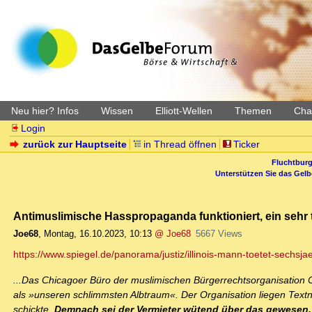
Neu hier? Infos
Wissen
Elliott-Wellen
Themen
Char
Login
zurück zur Hauptseite
in Thread öffnen
Ticker
Fluchtburg
Unterstützen Sie das Gel
Antimuslimische Hasspropaganda funktioniert, ein sehr t
Joe68
,
Montag, 16.10.2023, 10:13
@ Joe68
5667 Views
https://www.spiegel.de/panorama/justiz/illinois-mann-toetet-sechsja
...Das Chicagoer Büro der muslimischen Bürgerrechtsorganisation Co
als »unseren schlimmsten Albtraum«. Der Organisation liegen Text
schickte.
Demnach sei der Vermieter wütend über das gewesen, 