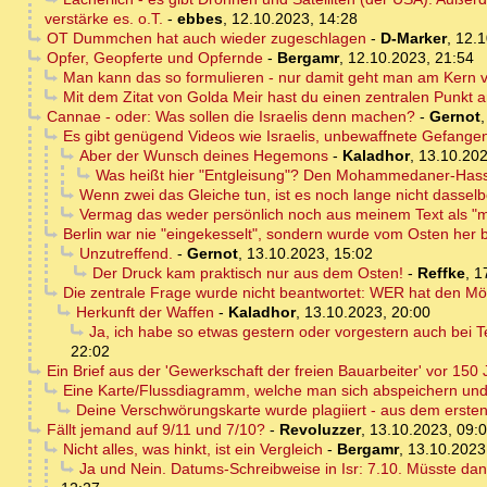
verstärke es. o.T.
-
ebbes
,
12.10.2023, 14:28
OT Dummchen hat auch wieder zugeschlagen
-
D-Marker
,
12.1
Opfer, Geopferte und Opfernde
-
Bergamr
,
12.10.2023, 21:54
Man kann das so formulieren - nur damit geht man am Kern vo
Mit dem Zitat von Golda Meir hast du einen zentralen Punkt 
Cannae - oder: Was sollen die Israelis denn machen?
-
Gernot
Es gibt genügend Videos wie Israelis, unbewaffnete Gefange
Aber der Wunsch deines Hegemons
-
Kaladhor
,
13.10.202
Was heißt hier "Entgleisung"? Den Mohammedaner-Hasser
Wenn zwei das Gleiche tun, ist es noch lange nicht dassel
Vermag das weder persönlich noch aus meinem Text als "m
Berlin war nie "eingekesselt", sondern wurde vom Osten her bi
Unzutreffend.
-
Gernot
,
13.10.2023, 15:02
Der Druck kam praktisch nur aus dem Osten!
-
Reffke
,
1
Die zentrale Frage wurde nicht beantwortet: WER hat den Mör
Herkunft der Waffen
-
Kaladhor
,
13.10.2023, 20:00
Ja, ich habe so etwas gestern oder vorgestern auch bei Te
22:02
Ein Brief aus der 'Gewerkschaft der freien Bauarbeiter' vor 1
Eine Karte/Flussdiagramm, welche man sich abspeichern und 
Deine Verschwörungskarte wurde plagiiert - aus dem erste
Fällt jemand auf 9/11 und 7/10?
-
Revoluzzer
,
13.10.2023, 09:
Nicht alles, was hinkt, ist ein Vergleich
-
Bergamr
,
13.10.2023
Ja und Nein. Datums-Schreibweise in Isr: 7.10. Müsste dan