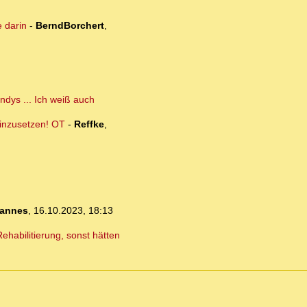
 darin
-
BerndBorchert
,
ndys ... Ich weiß auch
einzusetzen! OT
-
Reffke
,
annes
,
16.10.2023, 18:13
habilitierung, sonst hätten