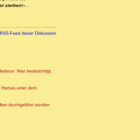
st sterben!
«...
RSS-Feed dieser Diskussion
Harbour: Man beabsichtigt,
enn Hamas unter dem
lber durchgeführt worden