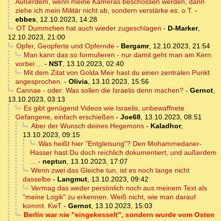
Außerdem, wenn meine Kameras beschossen werden, dann
ziehe ich mein Militär nicht ab, sondern verstärke es. o.T.
-
ebbes
,
12.10.2023, 14:28
OT Dummchen hat auch wieder zugeschlagen
-
D-Marker
,
12.10.2023, 21:00
Opfer, Geopferte und Opfernde
-
Bergamr
,
12.10.2023, 21:54
Man kann das so formulieren - nur damit geht man am Kern
vorbei ...
-
NST
,
13.10.2023, 02:40
Mit dem Zitat von Golda Meir hast du einen zentralen Punkt
angesprochen.
-
Olivia
,
13.10.2023, 15:56
Cannae - oder: Was sollen die Israelis denn machen?
-
Gernot
,
13.10.2023, 03:13
Es gibt genügend Videos wie Israelis, unbewaffnete
Gefangene, einfach erschießen
-
Joe68
,
13.10.2023, 08:51
Aber der Wunsch deines Hegemons
-
Kaladhor
,
13.10.2023, 09:15
Was heißt hier "Entgleisung"? Den Mohammedaner-
Hasser hast Du doch reichlich dokumentiert, und außerdem
...
-
neptun
,
13.10.2023, 17:07
Wenn zwei das Gleiche tun, ist es noch lange nicht
dasselbe
-
Langmut
,
13.10.2023, 09:42
Vermag das weder persönlich noch aus meinem Text als
"meine Logik" zu erkennen. Weiß nicht, wie man darauf
kommt. KwT
-
Gernot
,
13.10.2023, 15:03
Berlin war nie "eingekesselt", sondern wurde vom Osten