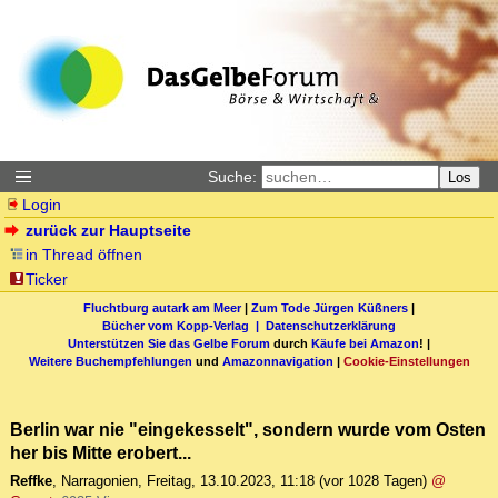
Suche:
Los
Login
zurück zur Hauptseite
in Thread öffnen
Ticker
Fluchtburg autark am Meer
|
Zum Tode Jürgen Küßners
|
Bücher vom Kopp-Verlag |
Datenschutzerklärung
Unterstützen Sie das Gelbe Forum
durch
Käufe bei Amazon
! |
Weitere Buchempfehlungen
und
Amazonnavigation
|
Cookie-Einstellungen
Berlin war nie "eingekesselt", sondern wurde vom Osten
her bis Mitte erobert...
Reffke
,
Narragonien
,
Freitag, 13.10.2023, 11:18
(vor 1028 Tagen)
@