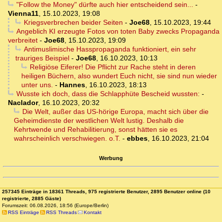
"Follow the Money" dürfte auch hier entscheidend sein...
-
Vienna11
,
15.10.2023, 19:08
Kriegsverbrechen beider Seiten
-
Joe68
,
15.10.2023, 19:44
Angeblich KI erzeugte Fotos von toten Baby zwecks Propaganda
verbreitet
-
Joe68
,
15.10.2023, 19:09
Antimuslimische Hasspropaganda funktioniert, ein sehr
trauriges Beispiel
-
Joe68
,
16.10.2023, 10:13
Religiöse Eiferer! Die Pflicht zur Rache steht in deren
heiligen Büchern, also wundert Euch nicht, sie sind nun wieder
unter uns.
-
Hannes
,
16.10.2023, 18:13
Wusste ich doch, dass die Schlapphüte Bescheid wussten:
-
Naclador
,
16.10.2023, 20:32
Die Welt, außer das US-hörige Europa, macht sich über die
Geheimdienste der westlichen Welt lustig. Deshalb die
Kehrtwende und Rehabilitierung, sonst hätten sie es
wahrscheinlich verschwiegen. o.T.
-
ebbes
,
16.10.2023, 21:04
Werbung
257345 Einträge in 18361 Threads, 975 registrierte Benutzer, 2895 Benutzer online (10
registrierte, 2885 Gäste)
Forumszeit: 06.08.2026, 18:56 (Europe/Berlin)
RSS Einträge
RSS Threads
Kontakt