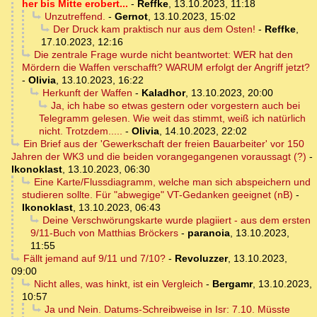
her bis Mitte erobert...
-
Reffke
,
13.10.2023, 11:18
Unzutreffend.
-
Gernot
,
13.10.2023, 15:02
Der Druck kam praktisch nur aus dem Osten!
-
Reffke
,
17.10.2023, 12:16
Die zentrale Frage wurde nicht beantwortet: WER hat den
Mördern die Waffen verschafft? WARUM erfolgt der Angriff jetzt?
-
Olivia
,
13.10.2023, 16:22
Herkunft der Waffen
-
Kaladhor
,
13.10.2023, 20:00
Ja, ich habe so etwas gestern oder vorgestern auch bei
Telegramm gelesen. Wie weit das stimmt, weiß ich natürlich
nicht. Trotzdem.....
-
Olivia
,
14.10.2023, 22:02
Ein Brief aus der 'Gewerkschaft der freien Bauarbeiter' vor 150
Jahren der WK3 und die beiden vorangegangenen voraussagt (?)
-
Ikonoklast
,
13.10.2023, 06:30
Eine Karte/Flussdiagramm, welche man sich abspeichern und
studieren sollte. Für "abwegige" VT-Gedanken geeignet (nB)
-
Ikonoklast
,
13.10.2023, 06:43
Deine Verschwörungskarte wurde plagiiert - aus dem ersten
9/11-Buch von Matthias Bröckers
-
paranoia
,
13.10.2023,
11:55
Fällt jemand auf 9/11 und 7/10?
-
Revoluzzer
,
13.10.2023,
09:00
Nicht alles, was hinkt, ist ein Vergleich
-
Bergamr
,
13.10.2023,
10:57
Ja und Nein. Datums-Schreibweise in Isr: 7.10. Müsste