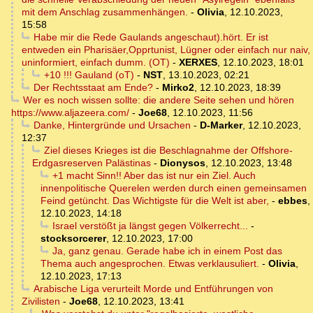
mit dem Anschlag zusammenhängen.
-
Olivia
,
12.10.2023,
15:58
Habe mir die Rede Gaulands angeschaut).hört. Er ist
entweden ein Pharisäer,Opprtunist, Lügner oder einfach nur naiv,
uninformiert, einfach dumm. (OT)
-
XERXES
,
12.10.2023, 18:01
+10 !!! Gauland (oT)
-
NST
,
13.10.2023, 02:21
Der Rechtsstaat am Ende?
-
Mirko2
,
12.10.2023, 18:39
Wer es noch wissen sollte: die andere Seite sehen und hören
https://www.aljazeera.com/
-
Joe68
,
12.10.2023, 11:56
Danke, Hintergründe und Ursachen
-
D-Marker
,
12.10.2023,
12:37
Ziel dieses Krieges ist die Beschlagnahme der Offshore-
Erdgasreserven Palästinas
-
Dionysos
,
12.10.2023, 13:48
+1 macht Sinn!! Aber das ist nur ein Ziel. Auch
innenpolitische Querelen werden durch einen gemeinsamen
Feind getüncht. Das Wichtigste für die Welt ist aber,
-
ebbes
,
12.10.2023, 14:18
Israel verstößt ja längst gegen Völkerrecht...
-
stocksorcerer
,
12.10.2023, 17:00
Ja, ganz genau. Gerade habe ich in einem Post das
Thema auch angesprochen. Etwas verklausuliert.
-
Olivia
,
12.10.2023, 17:13
Arabische Liga verurteilt Morde und Entführungen von
Zivilisten
-
Joe68
,
12.10.2023, 13:41