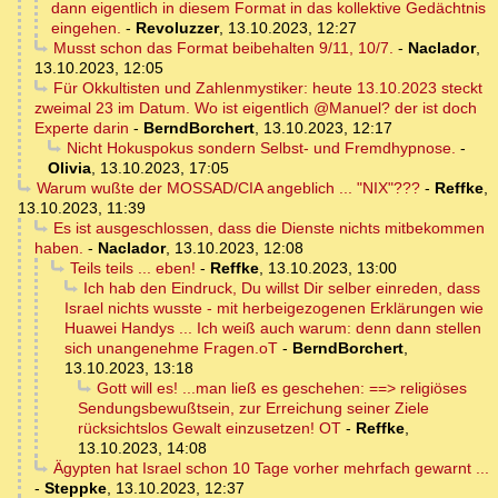
dann eigentlich in diesem Format in das kollektive Gedächtnis
eingehen.
-
Revoluzzer
,
13.10.2023, 12:27
Musst schon das Format beibehalten 9/11, 10/7.
-
Naclador
,
13.10.2023, 12:05
Für Okkultisten und Zahlenmystiker: heute 13.10.2023 steckt
zweimal 23 im Datum. Wo ist eigentlich @Manuel? der ist doch
Experte darin
-
BerndBorchert
,
13.10.2023, 12:17
Nicht Hokuspokus sondern Selbst- und Fremdhypnose.
-
Olivia
,
13.10.2023, 17:05
Warum wußte der MOSSAD/CIA angeblich ... "NIX"???
-
Reffke
,
13.10.2023, 11:39
Es ist ausgeschlossen, dass die Dienste nichts mitbekommen
haben.
-
Naclador
,
13.10.2023, 12:08
Teils teils ... eben!
-
Reffke
,
13.10.2023, 13:00
Ich hab den Eindruck, Du willst Dir selber einreden, dass
Israel nichts wusste - mit herbeigezogenen Erklärungen wie
Huawei Handys ... Ich weiß auch warum: denn dann stellen
sich unangenehme Fragen.oT
-
BerndBorchert
,
13.10.2023, 13:18
Gott will es! ...man ließ es geschehen: ==> religiöses
Sendungsbewußtsein, zur Erreichung seiner Ziele
rücksichtslos Gewalt einzusetzen! OT
-
Reffke
,
13.10.2023, 14:08
Ägypten hat Israel schon 10 Tage vorher mehrfach gewarnt ...
-
Steppke
,
13.10.2023, 12:37