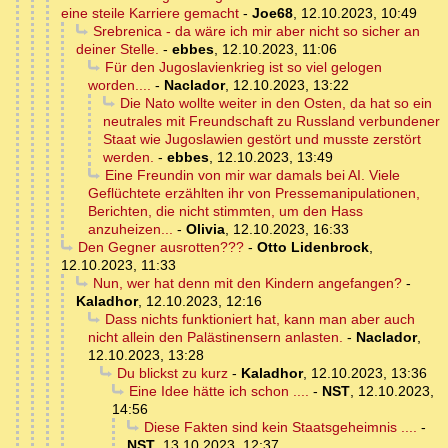
eine steile Karriere gemacht
-
Joe68
,
12.10.2023, 10:49
Srebrenica - da wäre ich mir aber nicht so sicher an
deiner Stelle.
-
ebbes
,
12.10.2023, 11:06
Für den Jugoslavienkrieg ist so viel gelogen
worden....
-
Naclador
,
12.10.2023, 13:22
Die Nato wollte weiter in den Osten, da hat so ein
neutrales mit Freundschaft zu Russland verbundener
Staat wie Jugoslawien gestört und musste zerstört
werden.
-
ebbes
,
12.10.2023, 13:49
Eine Freundin von mir war damals bei AI. Viele
Geflüchtete erzählten ihr von Pressemanipulationen,
Berichten, die nicht stimmten, um den Hass
anzuheizen...
-
Olivia
,
12.10.2023, 16:33
Den Gegner ausrotten???
-
Otto Lidenbrock
,
12.10.2023, 11:33
Nun, wer hat denn mit den Kindern angefangen?
-
Kaladhor
,
12.10.2023, 12:16
Dass nichts funktioniert hat, kann man aber auch
nicht allein den Palästinensern anlasten.
-
Naclador
,
12.10.2023, 13:28
Du blickst zu kurz
-
Kaladhor
,
12.10.2023, 13:36
Eine Idee hätte ich schon ....
-
NST
,
12.10.2023,
14:56
Diese Fakten sind kein Staatsgeheimnis ....
-
NST
,
13.10.2023, 12:37