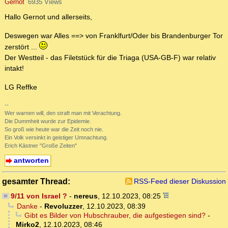
Gernot
6935 Views
Hallo Gernot und allerseits,
Deswegen war Alles ==> von Franklfurt/Oder bis Brandenburger Tor
zerstört ...
Der Westteil - das Filetstück für die Triaga (USA-GB-F) war relativ
intakt!
LG Reffke
--
Wer warnen will, den straft man mit Verachtung.
Die Dummheit wurde zur Epidemie.
So groß wie heute war die Zeit noch nie.
Ein Volk versinkt in geistiger Umnachtung.
Erich Kästner "Große Zeiten"
antworten
gesamter Thread:
RSS-Feed dieser Diskussion
9/11 von Israel ?
-
nereus
,
12.10.2023, 08:25
Danke
-
Revoluzzer
,
12.10.2023, 08:39
Gibt es Bilder von Hubschrauber, die aufgestiegen sind?
-
Mirko2
,
12.10.2023, 08:46