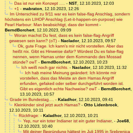
Das ist nur ein Konzept .....
-
NST
,
12.10.2023, 12:03
+1
-
mabraton
,
12.10.2023, 12:26
Im Unterschied zu 9/11 war es kein false-flag Anschlag, sondern
höchstens ein LIHOP Anschlag (Let-it-happen-on-purpose) wie
Pearl Harbour: Man beabsichtigt, dass der kommt
-
BerndBorchert
,
12.10.2023, 09:09
Woran machst Du fest, dass es kein false-flag-Angriff
gewesen sein kann? (oT)
-
Naclador
,
12.10.2023, 09:57
Ok, gute Frage. Ich kann's mir nicht vorstellen. Aber das
heißt nix. Gibt es Hinweise dafür? Würdest Du es false-flag
nennen, wenn Hamas unter dem Kommando des Mossad
stünde? owT
-
BerndBorchert
,
12.10.2023, 10:23
Ich weiß noch gar nichts.
-
Naclador
,
12.10.2023, 11:32
Ich hab meine Meinung geändert: Ich könnte mir
vorstellen, dass das Meiste an dem Hamas Angriff
erfunden, gefaked oder selber durchgeführt worden ist.
Gibt es eigentlich echte Nachweise? owT
-
BerndBorchert
,
13.10.2023, 10:57
Grade im Bundestag….
-
Kaladhor
,
12.10.2023, 09:41
Kleinkinder sind jetzt auch Hamas?
-
Otto Lidenbrock
,
12.10.2023, 10:11
Rückfrage:
-
Kaladhor
,
12.10.2023, 10:21
Yep, nur ein toter Indianer ist ein guter Indianer,
-
Joe68
,
12.10.2023, 10:40
Mit deiner Begründung hättest im Juli 1995 in Srebrenica