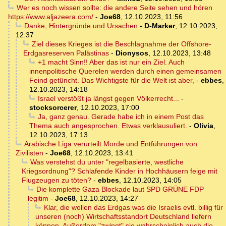
Wer es noch wissen sollte: die andere Seite sehen und hören
https://www.aljazeera.com/
-
Joe68
,
12.10.2023, 11:56
Danke, Hintergründe und Ursachen
-
D-Marker
,
12.10.2023,
12:37
Ziel dieses Krieges ist die Beschlagnahme der Offshore-
Erdgasreserven Palästinas
-
Dionysos
,
12.10.2023, 13:48
+1 macht Sinn!! Aber das ist nur ein Ziel. Auch
innenpolitische Querelen werden durch einen gemeinsamen
Feind getüncht. Das Wichtigste für die Welt ist aber,
-
ebbes
,
12.10.2023, 14:18
Israel verstößt ja längst gegen Völkerrecht...
-
stocksorcerer
,
12.10.2023, 17:00
Ja, ganz genau. Gerade habe ich in einem Post das
Thema auch angesprochen. Etwas verklausuliert.
-
Olivia
,
12.10.2023, 17:13
Arabische Liga verurteilt Morde und Entführungen von
Zivilisten
-
Joe68
,
12.10.2023, 13:41
Was verstehst du unter "regelbasierte, westliche
Kriegsordnung"? Schlafende Kinder in Hochhäusern feige mit
Flugzeugen zu töten?
-
ebbes
,
12.10.2023, 14:05
Die komplette Gaza Blockade laut SPD GRÜNE FDP
legitim
-
Joe68
,
12.10.2023, 14:27
Klar, die wollen das Erdgas was die Israelis evtl. billig für
unseren (noch) Wirtschaftsstandort Deutschland liefern
können. Außerdem "zwingt" sie wahrscheinlich auch die