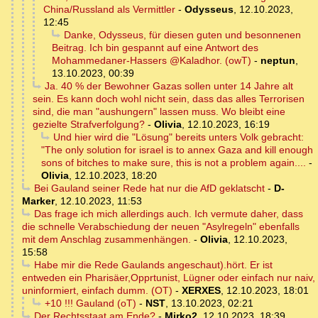
China/Russland als Vermittler
-
Odysseus
,
12.10.2023,
12:45
Danke, Odysseus, für diesen guten und besonnenen
Beitrag. Ich bin gespannt auf eine Antwort des
Mohammedaner-Hassers @Kaladhor. (owT)
-
neptun
,
13.10.2023, 00:39
Ja. 40 % der Bewohner Gazas sollen unter 14 Jahre alt
sein. Es kann doch wohl nicht sein, dass das alles Terrorisen
sind, die man "aushungern" lassen muss. Wo bleibt eine
gezielte Strafverfolgung?
-
Olivia
,
12.10.2023, 16:19
Und hier wird die "Lösung" bereits unters Volk gebracht:
"The only solution for israel is to annex Gaza and kill enough
sons of bitches to make sure, this is not a problem again....
-
Olivia
,
12.10.2023, 18:20
Bei Gauland seiner Rede hat nur die AfD geklatscht
-
D-
Marker
,
12.10.2023, 11:53
Das frage ich mich allerdings auch. Ich vermute daher, dass
die schnelle Verabschiedung der neuen "Asylregeln" ebenfalls
mit dem Anschlag zusammenhängen.
-
Olivia
,
12.10.2023,
15:58
Habe mir die Rede Gaulands angeschaut).hört. Er ist
entweden ein Pharisäer,Opprtunist, Lügner oder einfach nur naiv,
uninformiert, einfach dumm. (OT)
-
XERXES
,
12.10.2023, 18:01
+10 !!! Gauland (oT)
-
NST
,
13.10.2023, 02:21
Der Rechtsstaat am Ende?
-
Mirko2
,
12.10.2023, 18:39