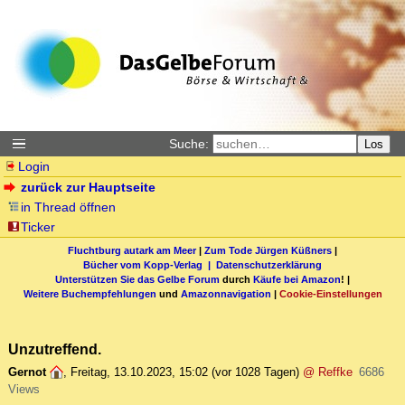
Suche:
Los
Login
zurück zur Hauptseite
in Thread öffnen
Ticker
Fluchtburg autark am Meer
|
Zum Tode Jürgen Küßners
|
Bücher vom Kopp-Verlag |
Datenschutzerklärung
Unterstützen Sie das Gelbe Forum
durch
Käufe bei Amazon
! |
Weitere Buchempfehlungen
und
Amazonnavigation
|
Cookie-Einstellungen
Unzutreffend.
Gernot
,
Freitag, 13.10.2023, 15:02
(vor 1028 Tagen)
@ Reffke
6686
Views