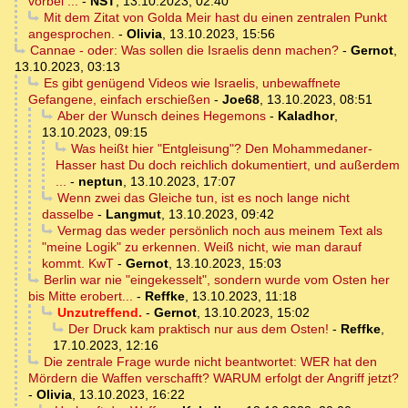
vorbei ...
-
NST
,
13.10.2023, 02:40
Mit dem Zitat von Golda Meir hast du einen zentralen Punkt
angesprochen.
-
Olivia
,
13.10.2023, 15:56
Cannae - oder: Was sollen die Israelis denn machen?
-
Gernot
,
13.10.2023, 03:13
Es gibt genügend Videos wie Israelis, unbewaffnete
Gefangene, einfach erschießen
-
Joe68
,
13.10.2023, 08:51
Aber der Wunsch deines Hegemons
-
Kaladhor
,
13.10.2023, 09:15
Was heißt hier "Entgleisung"? Den Mohammedaner-
Hasser hast Du doch reichlich dokumentiert, und außerdem
...
-
neptun
,
13.10.2023, 17:07
Wenn zwei das Gleiche tun, ist es noch lange nicht
dasselbe
-
Langmut
,
13.10.2023, 09:42
Vermag das weder persönlich noch aus meinem Text als
"meine Logik" zu erkennen. Weiß nicht, wie man darauf
kommt. KwT
-
Gernot
,
13.10.2023, 15:03
Berlin war nie "eingekesselt", sondern wurde vom Osten her
bis Mitte erobert...
-
Reffke
,
13.10.2023, 11:18
Unzutreffend.
-
Gernot
,
13.10.2023, 15:02
Der Druck kam praktisch nur aus dem Osten!
-
Reffke
,
17.10.2023, 12:16
Die zentrale Frage wurde nicht beantwortet: WER hat den
Mördern die Waffen verschafft? WARUM erfolgt der Angriff jetzt?
-
Olivia
,
13.10.2023, 16:22