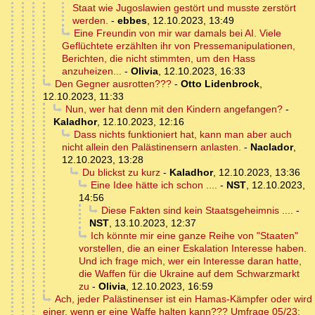
Staat wie Jugoslawien gestört und musste zerstört
werden.
-
ebbes
,
12.10.2023, 13:49
Eine Freundin von mir war damals bei AI. Viele
Geflüchtete erzählten ihr von Pressemanipulationen,
Berichten, die nicht stimmten, um den Hass
anzuheizen...
-
Olivia
,
12.10.2023, 16:33
Den Gegner ausrotten???
-
Otto Lidenbrock
,
12.10.2023, 11:33
Nun, wer hat denn mit den Kindern angefangen?
-
Kaladhor
,
12.10.2023, 12:16
Dass nichts funktioniert hat, kann man aber auch
nicht allein den Palästinensern anlasten.
-
Naclador
,
12.10.2023, 13:28
Du blickst zu kurz
-
Kaladhor
,
12.10.2023, 13:36
Eine Idee hätte ich schon ....
-
NST
,
12.10.2023,
14:56
Diese Fakten sind kein Staatsgeheimnis ....
-
NST
,
13.10.2023, 12:37
Ich könnte mir eine ganze Reihe von "Staaten"
vorstellen, die an einer Eskalation Interesse haben.
Und ich frage mich, wer ein Interesse daran hatte,
die Waffen für die Ukraine auf dem Schwarzmarkt
zu
-
Olivia
,
12.10.2023, 16:59
Ach, jeder Palästinenser ist ein Hamas-Kämpfer oder wird
einer, wenn er eine Waffe halten kann??? Umfrage 05/23: