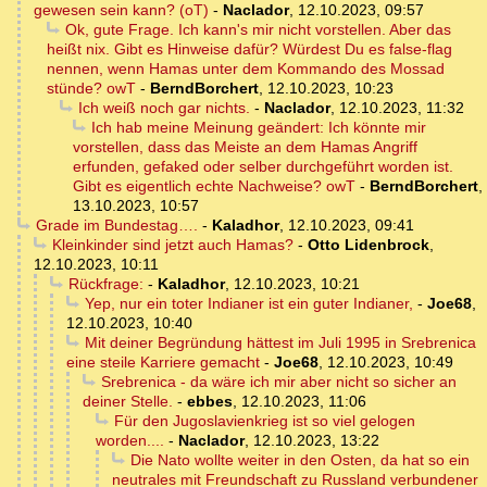
gewesen sein kann? (oT)
-
Naclador
,
12.10.2023, 09:57
Ok, gute Frage. Ich kann's mir nicht vorstellen. Aber das
heißt nix. Gibt es Hinweise dafür? Würdest Du es false-flag
nennen, wenn Hamas unter dem Kommando des Mossad
stünde? owT
-
BerndBorchert
,
12.10.2023, 10:23
Ich weiß noch gar nichts.
-
Naclador
,
12.10.2023, 11:32
Ich hab meine Meinung geändert: Ich könnte mir
vorstellen, dass das Meiste an dem Hamas Angriff
erfunden, gefaked oder selber durchgeführt worden ist.
Gibt es eigentlich echte Nachweise? owT
-
BerndBorchert
,
13.10.2023, 10:57
Grade im Bundestag….
-
Kaladhor
,
12.10.2023, 09:41
Kleinkinder sind jetzt auch Hamas?
-
Otto Lidenbrock
,
12.10.2023, 10:11
Rückfrage:
-
Kaladhor
,
12.10.2023, 10:21
Yep, nur ein toter Indianer ist ein guter Indianer,
-
Joe68
,
12.10.2023, 10:40
Mit deiner Begründung hättest im Juli 1995 in Srebrenica
eine steile Karriere gemacht
-
Joe68
,
12.10.2023, 10:49
Srebrenica - da wäre ich mir aber nicht so sicher an
deiner Stelle.
-
ebbes
,
12.10.2023, 11:06
Für den Jugoslavienkrieg ist so viel gelogen
worden....
-
Naclador
,
12.10.2023, 13:22
Die Nato wollte weiter in den Osten, da hat so ein
neutrales mit Freundschaft zu Russland verbundener