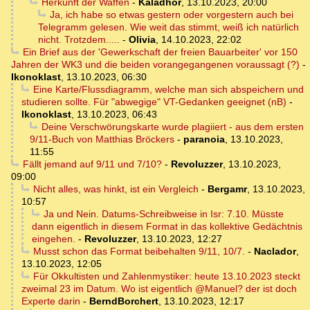
Herkunft der Waffen
-
Kaladhor
,
13.10.2023, 20:00
Ja, ich habe so etwas gestern oder vorgestern auch bei
Telegramm gelesen. Wie weit das stimmt, weiß ich natürlich
nicht. Trotzdem.....
-
Olivia
,
14.10.2023, 22:02
Ein Brief aus der 'Gewerkschaft der freien Bauarbeiter' vor 150
Jahren der WK3 und die beiden vorangegangenen voraussagt (?)
-
Ikonoklast
,
13.10.2023, 06:30
Eine Karte/Flussdiagramm, welche man sich abspeichern und
studieren sollte. Für "abwegige" VT-Gedanken geeignet (nB)
-
Ikonoklast
,
13.10.2023, 06:43
Deine Verschwörungskarte wurde plagiiert - aus dem ersten
9/11-Buch von Matthias Bröckers
-
paranoia
,
13.10.2023,
11:55
Fällt jemand auf 9/11 und 7/10?
-
Revoluzzer
,
13.10.2023,
09:00
Nicht alles, was hinkt, ist ein Vergleich
-
Bergamr
,
13.10.2023,
10:57
Ja und Nein. Datums-Schreibweise in Isr: 7.10. Müsste
dann eigentlich in diesem Format in das kollektive Gedächtnis
eingehen.
-
Revoluzzer
,
13.10.2023, 12:27
Musst schon das Format beibehalten 9/11, 10/7.
-
Naclador
,
13.10.2023, 12:05
Für Okkultisten und Zahlenmystiker: heute 13.10.2023 steckt
zweimal 23 im Datum. Wo ist eigentlich @Manuel? der ist doch
Experte darin
-
BerndBorchert
,
13.10.2023, 12:17