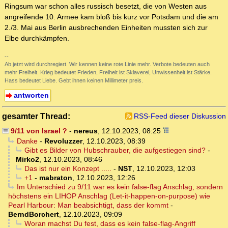
Ringsum war schon alles russisch besetzt, die von Westen aus
angreifende 10. Armee kam bloß bis kurz vor Potsdam und die am
2./3. Mai aus Berlin ausbrechenden Einheiten mussten sich zur
Elbe durchkämpfen.
--
Ab jetzt wird durchregiert. Wir kennen keine rote Linie mehr. Verbote bedeuten auch
mehr Freiheit. Krieg bedeutet Frieden, Freiheit ist Sklaverei, Unwissenheit ist Stärke.
Hass bedeutet Liebe. Gebt ihnen keinen Millimeter preis.
antworten
gesamter Thread:
RSS-Feed dieser Diskussion
9/11 von Israel ?
-
nereus
,
12.10.2023, 08:25
Danke
-
Revoluzzer
,
12.10.2023, 08:39
Gibt es Bilder von Hubschrauber, die aufgestiegen sind?
-
Mirko2
,
12.10.2023, 08:46
Das ist nur ein Konzept .....
-
NST
,
12.10.2023, 12:03
+1
-
mabraton
,
12.10.2023, 12:26
Im Unterschied zu 9/11 war es kein false-flag Anschlag, sondern
höchstens ein LIHOP Anschlag (Let-it-happen-on-purpose) wie
Pearl Harbour: Man beabsichtigt, dass der kommt
-
BerndBorchert
,
12.10.2023, 09:09
Woran machst Du fest, dass es kein false-flag-Angriff