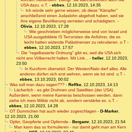
USA dazu. o.T.
-
ebbes
,
12.10.2023, 14:35
Ich würde sehr gerne wissen, ob diese "Kämpfer"
anschließend einen Judaslohn abgeholt haben, weil sie
ihre eigene Bevölkerung verrieten und schädigtern.
-
Olivia
,
12.10.2023, 17:28
Wie geschrieben möglicherweise sind von Israel und
USA ausgebildete IS Terroristen die Anführer, die es
leicht hatten wütende Palästinenser zu rekrutieren. o.T
-
ebbes
,
12.10.2023, 17:57
Die "regelbasierte Ordnung" gibt es, weil die USA sich
nicht ans Völkerrecht halten. Mit Link...
-
heller
,
12.10.2023,
23:50
In Kurzform übersetzt: Der Westen/Nato darf alles. Alle
anderen dürfen sich erst wehren, wenn sie tot sind. o.T
-
ebbes
,
13.10.2023, 00:02
Was soll man dazu sagen???
-
Reffke
,
12.10.2023, 14:13
Lächerlich - es gibt Drohnen und Satelliten (der USA).
Außerdem, wenn meine Kameras beschossen werden, dann
ziehe ich mein Militär nicht ab, sondern verstärke es. o.T.
-
ebbes
,
12.10.2023, 14:28
OT Dummchen hat auch wieder zugeschlagen
-
D-Marker
,
12.10.2023, 21:00
Opfer, Geopferte und Opfernde
-
Bergamr
,
12.10.2023, 21:54
Man kann das so formulieren - nur damit geht man am Kern