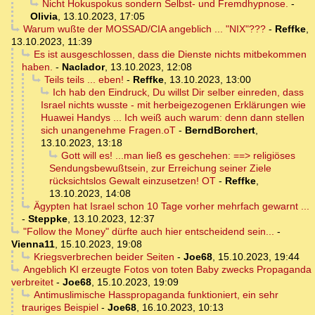
Nicht Hokuspokus sondern Selbst- und Fremdhypnose.
-
Olivia
,
13.10.2023, 17:05
Warum wußte der MOSSAD/CIA angeblich ... "NIX"???
-
Reffke
,
13.10.2023, 11:39
Es ist ausgeschlossen, dass die Dienste nichts mitbekommen
haben.
-
Naclador
,
13.10.2023, 12:08
Teils teils ... eben!
-
Reffke
,
13.10.2023, 13:00
Ich hab den Eindruck, Du willst Dir selber einreden, dass
Israel nichts wusste - mit herbeigezogenen Erklärungen wie
Huawei Handys ... Ich weiß auch warum: denn dann stellen
sich unangenehme Fragen.oT
-
BerndBorchert
,
13.10.2023, 13:18
Gott will es! ...man ließ es geschehen: ==> religiöses
Sendungsbewußtsein, zur Erreichung seiner Ziele
rücksichtslos Gewalt einzusetzen! OT
-
Reffke
,
13.10.2023, 14:08
Ägypten hat Israel schon 10 Tage vorher mehrfach gewarnt ...
-
Steppke
,
13.10.2023, 12:37
"Follow the Money" dürfte auch hier entscheidend sein...
-
Vienna11
,
15.10.2023, 19:08
Kriegsverbrechen beider Seiten
-
Joe68
,
15.10.2023, 19:44
Angeblich KI erzeugte Fotos von toten Baby zwecks Propaganda
verbreitet
-
Joe68
,
15.10.2023, 19:09
Antimuslimische Hasspropaganda funktioniert, ein sehr
trauriges Beispiel
-
Joe68
,
16.10.2023, 10:13