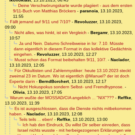
Ikonoklast
,
13.10.2023, 06:43
Deine Verschwörungskarte wurde plagiiert - aus dem ersten
9/11-Buch von Matthias Bröckers
-
paranoia
,
13.10.2023,
11:55
Fällt jemand auf 9/11 und 7/10?
-
Revoluzzer
,
13.10.2023,
09:00
Nicht alles, was hinkt, ist ein Vergleich
-
Bergamr
,
13.10.2023,
10:57
Ja und Nein. Datums-Schreibweise in Isr: 7.10. Müsste
dann eigentlich in diesem Format in das kollektive Gedächtnis
eingehen.
-
Revoluzzer
,
13.10.2023, 12:27
Musst schon das Format beibehalten 9/11, 10/7.
-
Naclador
,
13.10.2023, 12:05
Für Okkultisten und Zahlenmystiker: heute 13.10.2023 steckt
zweimal 23 im Datum. Wo ist eigentlich @Manuel? der ist doch
Experte darin
-
BerndBorchert
,
13.10.2023, 12:17
Nicht Hokuspokus sondern Selbst- und Fremdhypnose.
-
Olivia
,
13.10.2023, 17:05
Warum wußte der MOSSAD/CIA angeblich ... "NIX"???
-
Reffke
,
13.10.2023, 11:39
Es ist ausgeschlossen, dass die Dienste nichts mitbekommen
haben.
-
Naclador
,
13.10.2023, 12:08
Teils teils ... eben!
-
Reffke
,
13.10.2023, 13:00
Ich hab den Eindruck, Du willst Dir selber einreden, dass
Israel nichts wusste - mit herbeigezogenen Erklärungen wie