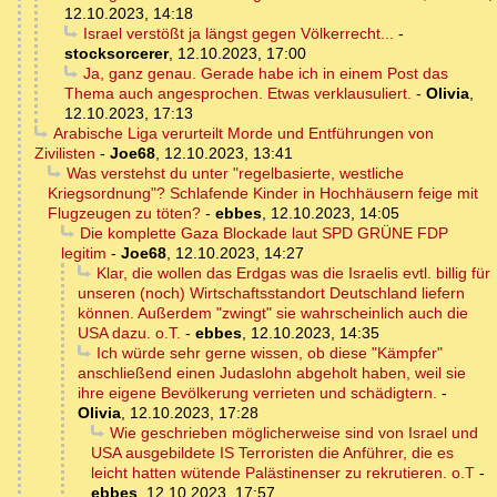
12.10.2023, 14:18
Israel verstößt ja längst gegen Völkerrecht...
-
stocksorcerer
,
12.10.2023, 17:00
Ja, ganz genau. Gerade habe ich in einem Post das
Thema auch angesprochen. Etwas verklausuliert.
-
Olivia
,
12.10.2023, 17:13
Arabische Liga verurteilt Morde und Entführungen von
Zivilisten
-
Joe68
,
12.10.2023, 13:41
Was verstehst du unter "regelbasierte, westliche
Kriegsordnung"? Schlafende Kinder in Hochhäusern feige mit
Flugzeugen zu töten?
-
ebbes
,
12.10.2023, 14:05
Die komplette Gaza Blockade laut SPD GRÜNE FDP
legitim
-
Joe68
,
12.10.2023, 14:27
Klar, die wollen das Erdgas was die Israelis evtl. billig für
unseren (noch) Wirtschaftsstandort Deutschland liefern
können. Außerdem "zwingt" sie wahrscheinlich auch die
USA dazu. o.T.
-
ebbes
,
12.10.2023, 14:35
Ich würde sehr gerne wissen, ob diese "Kämpfer"
anschließend einen Judaslohn abgeholt haben, weil sie
ihre eigene Bevölkerung verrieten und schädigtern.
-
Olivia
,
12.10.2023, 17:28
Wie geschrieben möglicherweise sind von Israel und
USA ausgebildete IS Terroristen die Anführer, die es
leicht hatten wütende Palästinenser zu rekrutieren. o.T
-
ebbes
,
12.10.2023, 17:57