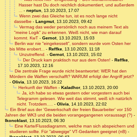
Hasser hast Du doch reichlich dokumentiert, und außerdem
...
-
neptun
,
13.10.2023, 17:07
Wenn zwei das Gleiche tun, ist es noch lange nicht
dasselbe
-
Langmut
,
13.10.2023, 09:42
Vermag das weder persönlich noch aus meinem Text als
"meine Logik" zu erkennen. Weiß nicht, wie man darauf
kommt. KwT
-
Gernot
,
13.10.2023, 15:03
Berlin war nie "eingekesselt", sondern wurde vom Osten her
bis Mitte erobert...
-
Reffke
,
13.10.2023, 11:18
Unzutreffend.
-
Gernot
,
13.10.2023, 15:02
Der Druck kam praktisch nur aus dem Osten!
-
Reffke
,
17.10.2023, 12:16
Die zentrale Frage wurde nicht beantwortet: WER hat den
Mördern die Waffen verschafft? WARUM erfolgt der Angriff jetzt?
-
Olivia
,
13.10.2023, 16:22
Herkunft der Waffen
-
Kaladhor
,
13.10.2023, 20:00
Ja, ich habe so etwas gestern oder vorgestern auch bei
Telegramm gelesen. Wie weit das stimmt, weiß ich natürlich
nicht. Trotzdem.....
-
Olivia
,
14.10.2023, 22:02
Ein Brief aus der 'Gewerkschaft der freien Bauarbeiter' vor 150
Jahren der WK3 und die beiden vorangegangenen voraussagt (?)
-
Ikonoklast
,
13.10.2023, 06:30
Eine Karte/Flussdiagramm, welche man sich abspeichern und
studieren sollte. Für "abwegige" VT-Gedanken geeignet (nB)
-