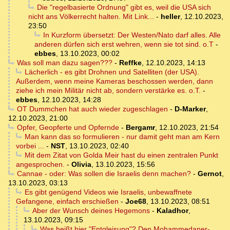
Die "regelbasierte Ordnung" gibt es, weil die USA sich
nicht ans Völkerrecht halten. Mit Link...
-
heller
,
12.10.2023,
23:50
In Kurzform übersetzt: Der Westen/Nato darf alles. Alle
anderen dürfen sich erst wehren, wenn sie tot sind. o.T
-
ebbes
,
13.10.2023, 00:02
Was soll man dazu sagen???
-
Reffke
,
12.10.2023, 14:13
Lächerlich - es gibt Drohnen und Satelliten (der USA).
Außerdem, wenn meine Kameras beschossen werden, dann
ziehe ich mein Militär nicht ab, sondern verstärke es. o.T.
-
ebbes
,
12.10.2023, 14:28
OT Dummchen hat auch wieder zugeschlagen
-
D-Marker
,
12.10.2023, 21:00
Opfer, Geopferte und Opfernde
-
Bergamr
,
12.10.2023, 21:54
Man kann das so formulieren - nur damit geht man am Kern
vorbei ...
-
NST
,
13.10.2023, 02:40
Mit dem Zitat von Golda Meir hast du einen zentralen Punkt
angesprochen.
-
Olivia
,
13.10.2023, 15:56
Cannae - oder: Was sollen die Israelis denn machen?
-
Gernot
,
13.10.2023, 03:13
Es gibt genügend Videos wie Israelis, unbewaffnete
Gefangene, einfach erschießen
-
Joe68
,
13.10.2023, 08:51
Aber der Wunsch deines Hegemons
-
Kaladhor
,
13.10.2023, 09:15
Was heißt hier "Entgleisung"? Den Mohammedaner-