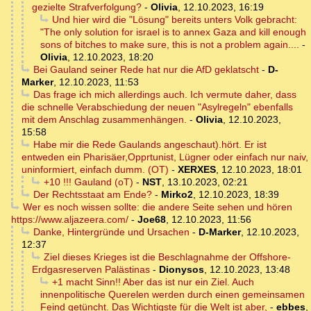
gezielte Strafverfolgung?
-
Olivia
,
12.10.2023, 16:19
Und hier wird die "Lösung" bereits unters Volk gebracht:
"The only solution for israel is to annex Gaza and kill enough
sons of bitches to make sure, this is not a problem again....
-
Olivia
,
12.10.2023, 18:20
Bei Gauland seiner Rede hat nur die AfD geklatscht
-
D-
Marker
,
12.10.2023, 11:53
Das frage ich mich allerdings auch. Ich vermute daher, dass
die schnelle Verabschiedung der neuen "Asylregeln" ebenfalls
mit dem Anschlag zusammenhängen.
-
Olivia
,
12.10.2023,
15:58
Habe mir die Rede Gaulands angeschaut).hört. Er ist
entweden ein Pharisäer,Opprtunist, Lügner oder einfach nur naiv,
uninformiert, einfach dumm. (OT)
-
XERXES
,
12.10.2023, 18:01
+10 !!! Gauland (oT)
-
NST
,
13.10.2023, 02:21
Der Rechtsstaat am Ende?
-
Mirko2
,
12.10.2023, 18:39
Wer es noch wissen sollte: die andere Seite sehen und hören
https://www.aljazeera.com/
-
Joe68
,
12.10.2023, 11:56
Danke, Hintergründe und Ursachen
-
D-Marker
,
12.10.2023,
12:37
Ziel dieses Krieges ist die Beschlagnahme der Offshore-
Erdgasreserven Palästinas
-
Dionysos
,
12.10.2023, 13:48
+1 macht Sinn!! Aber das ist nur ein Ziel. Auch
innenpolitische Querelen werden durch einen gemeinsamen
Feind getüncht. Das Wichtigste für die Welt ist aber,
-
ebbes
,