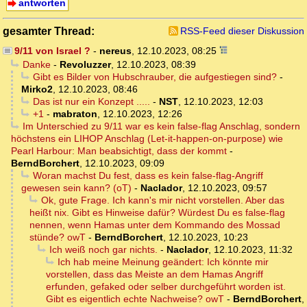
antworten
gesamter Thread:
RSS-Feed dieser Diskussion
9/11 von Israel ?
-
nereus
,
12.10.2023, 08:25
Danke
-
Revoluzzer
,
12.10.2023, 08:39
Gibt es Bilder von Hubschrauber, die aufgestiegen sind?
-
Mirko2
,
12.10.2023, 08:46
Das ist nur ein Konzept .....
-
NST
,
12.10.2023, 12:03
+1
-
mabraton
,
12.10.2023, 12:26
Im Unterschied zu 9/11 war es kein false-flag Anschlag, sondern
höchstens ein LIHOP Anschlag (Let-it-happen-on-purpose) wie
Pearl Harbour: Man beabsichtigt, dass der kommt
-
BerndBorchert
,
12.10.2023, 09:09
Woran machst Du fest, dass es kein false-flag-Angriff
gewesen sein kann? (oT)
-
Naclador
,
12.10.2023, 09:57
Ok, gute Frage. Ich kann's mir nicht vorstellen. Aber das
heißt nix. Gibt es Hinweise dafür? Würdest Du es false-flag
nennen, wenn Hamas unter dem Kommando des Mossad
stünde? owT
-
BerndBorchert
,
12.10.2023, 10:23
Ich weiß noch gar nichts.
-
Naclador
,
12.10.2023, 11:32
Ich hab meine Meinung geändert: Ich könnte mir
vorstellen, dass das Meiste an dem Hamas Angriff
erfunden, gefaked oder selber durchgeführt worden ist.
Gibt es eigentlich echte Nachweise? owT
-
BerndBorchert
,