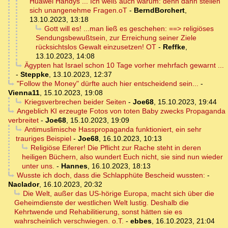
Huawei Handys ... Ich weiß auch warum: denn dann stellen
sich unangenehme Fragen.oT
-
BerndBorchert
,
13.10.2023, 13:18
Gott will es! ...man ließ es geschehen: ==> religiöses
Sendungsbewußtsein, zur Erreichung seiner Ziele
rücksichtslos Gewalt einzusetzen! OT
-
Reffke
,
13.10.2023, 14:08
Ägypten hat Israel schon 10 Tage vorher mehrfach gewarnt ...
-
Steppke
,
13.10.2023, 12:37
"Follow the Money" dürfte auch hier entscheidend sein...
-
Vienna11
,
15.10.2023, 19:08
Kriegsverbrechen beider Seiten
-
Joe68
,
15.10.2023, 19:44
Angeblich KI erzeugte Fotos von toten Baby zwecks Propaganda
verbreitet
-
Joe68
,
15.10.2023, 19:09
Antimuslimische Hasspropaganda funktioniert, ein sehr
trauriges Beispiel
-
Joe68
,
16.10.2023, 10:13
Religiöse Eiferer! Die Pflicht zur Rache steht in deren
heiligen Büchern, also wundert Euch nicht, sie sind nun wieder
unter uns.
-
Hannes
,
16.10.2023, 18:13
Wusste ich doch, dass die Schlapphüte Bescheid wussten:
-
Naclador
,
16.10.2023, 20:32
Die Welt, außer das US-hörige Europa, macht sich über die
Geheimdienste der westlichen Welt lustig. Deshalb die
Kehrtwende und Rehabilitierung, sonst hätten sie es
wahrscheinlich verschwiegen. o.T.
-
ebbes
,
16.10.2023, 21:04