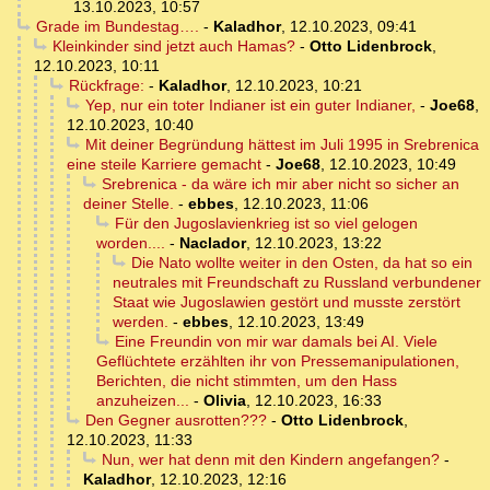
13.10.2023, 10:57
Grade im Bundestag….
-
Kaladhor
,
12.10.2023, 09:41
Kleinkinder sind jetzt auch Hamas?
-
Otto Lidenbrock
,
12.10.2023, 10:11
Rückfrage:
-
Kaladhor
,
12.10.2023, 10:21
Yep, nur ein toter Indianer ist ein guter Indianer,
-
Joe68
,
12.10.2023, 10:40
Mit deiner Begründung hättest im Juli 1995 in Srebrenica
eine steile Karriere gemacht
-
Joe68
,
12.10.2023, 10:49
Srebrenica - da wäre ich mir aber nicht so sicher an
deiner Stelle.
-
ebbes
,
12.10.2023, 11:06
Für den Jugoslavienkrieg ist so viel gelogen
worden....
-
Naclador
,
12.10.2023, 13:22
Die Nato wollte weiter in den Osten, da hat so ein
neutrales mit Freundschaft zu Russland verbundener
Staat wie Jugoslawien gestört und musste zerstört
werden.
-
ebbes
,
12.10.2023, 13:49
Eine Freundin von mir war damals bei AI. Viele
Geflüchtete erzählten ihr von Pressemanipulationen,
Berichten, die nicht stimmten, um den Hass
anzuheizen...
-
Olivia
,
12.10.2023, 16:33
Den Gegner ausrotten???
-
Otto Lidenbrock
,
12.10.2023, 11:33
Nun, wer hat denn mit den Kindern angefangen?
-
Kaladhor
,
12.10.2023, 12:16