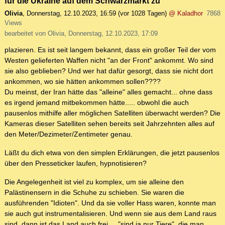
für die Ukraine auf dem Schwarzmarkt zu
Olivia
,
Donnerstag, 12.10.2023, 16:59
(vor 1028 Tagen)
@ Kaladhor
7868
Views
bearbeitet von Olivia, Donnerstag, 12.10.2023, 17:09
plazieren. Es ist seit langem bekannt, dass ein großer Teil der vom
Westen gelieferten Waffen nicht "an der Front" ankommt. Wo sind
sie also geblieben? Und wer hat dafür gesorgt, dass sie nicht dort
ankommen, wo sie hätten ankommen sollen????
Du meinst, der Iran hätte das "alleine" alles gemacht... ohne dass
es irgend jemand mitbekommen hätte..... obwohl die auch
pausenlos mithilfe aller möglichen Satelliten überwacht werden? Die
Kameras dieser Satelliten sehen bereits seit Jahrzehnten alles auf
den Meter/Dezimeter/Zentimeter genau.
Läßt du dich etwa von den simplen Erklärungen, die jetzt pausenlos
über den Presseticker laufen, hypnotisieren?
Die Angelegenheit ist viel zu komplex, um sie alleine den
Palästinensern in die Schuhe zu schieben. Sie waren die
ausführenden "Idioten". Und da sie voller Hass waren, konnte man
sie auch gut instrumentalisieren. Und wenn sie aus dem Land raus
sind, dann ist das Land auch frei.... "sind ja nur Tiere", die man