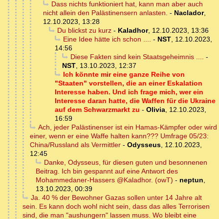
Dass nichts funktioniert hat, kann man aber auch
nicht allein den Palästinensern anlasten.
-
Naclador
,
12.10.2023, 13:28
Du blickst zu kurz
-
Kaladhor
,
12.10.2023, 13:36
Eine Idee hätte ich schon ....
-
NST
,
12.10.2023,
14:56
Diese Fakten sind kein Staatsgeheimnis ....
-
NST
,
13.10.2023, 12:37
Ich könnte mir eine ganze Reihe von
"Staaten" vorstellen, die an einer Eskalation
Interesse haben. Und ich frage mich, wer ein
Interesse daran hatte, die Waffen für die Ukraine
auf dem Schwarzmarkt zu
-
Olivia
,
12.10.2023,
16:59
Ach, jeder Palästinenser ist ein Hamas-Kämpfer oder wird
einer, wenn er eine Waffe halten kann??? Umfrage 05/23:
China/Russland als Vermittler
-
Odysseus
,
12.10.2023,
12:45
Danke, Odysseus, für diesen guten und besonnenen
Beitrag. Ich bin gespannt auf eine Antwort des
Mohammedaner-Hassers @Kaladhor. (owT)
-
neptun
,
13.10.2023, 00:39
Ja. 40 % der Bewohner Gazas sollen unter 14 Jahre alt
sein. Es kann doch wohl nicht sein, dass das alles Terrorisen
sind, die man "aushungern" lassen muss. Wo bleibt eine