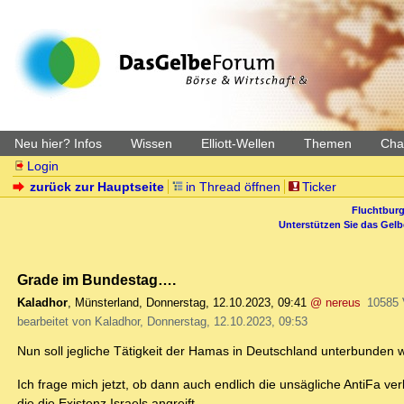
Neu hier? Infos
Wissen
Elliott-Wellen
Themen
Char
Login
zurück zur Hauptseite
in Thread öffnen
Ticker
Fluchtburg
Unterstützen Sie das Gel
Grade im Bundestag….
Kaladhor
,
Münsterland
,
Donnerstag, 12.10.2023, 09:41
@ nereus
10585 
bearbeitet von Kaladhor, Donnerstag, 12.10.2023, 09:53
Nun soll jegliche Tätigkeit der Hamas in Deutschland unterbund
Ich frage mich jetzt, ob dann auch endlich die unsägliche AntiFa ve
die die Existenz Israels angreift.