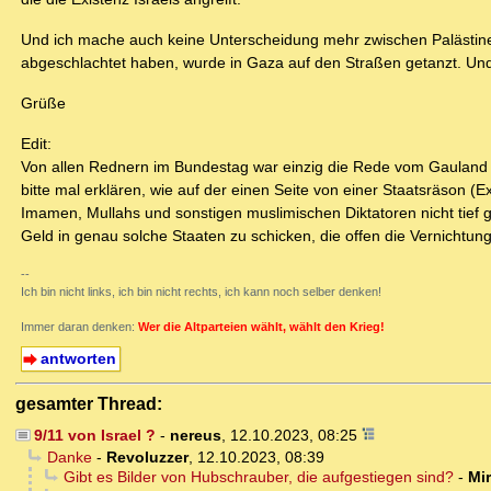
Und ich mache auch keine Unterscheidung mehr zwischen Palästin
abgeschlachtet haben, wurde in Gaza auf den Straßen getanzt. Und j
Grüße
Edit:
Von allen Rednern im Bundestag war einzig die Rede vom Gauland f
bitte mal erklären, wie auf der einen Seite von einer Staatsräson (
Imamen, Mullahs und sonstigen muslimischen Diktatoren nicht tief
Geld in genau solche Staaten zu schicken, die offen die Vernichtung
--
Ich bin nicht links, ich bin nicht rechts, ich kann noch selber denken!
Immer daran denken:
Wer die Altparteien wählt, wählt den Krieg!
antworten
gesamter Thread:
9/11 von Israel ?
-
nereus
,
12.10.2023, 08:25
Danke
-
Revoluzzer
,
12.10.2023, 08:39
Gibt es Bilder von Hubschrauber, die aufgestiegen sind?
-
Mi