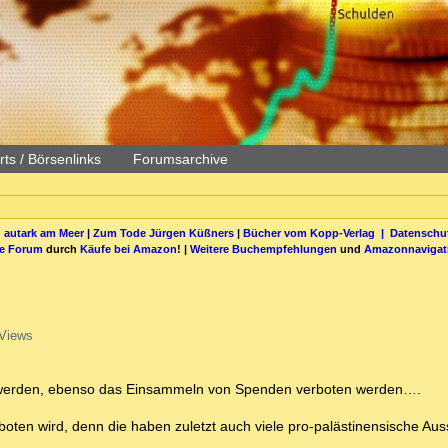
ts / Börsenlinks
Forumsarchive
 autark am Meer
|
Zum Tode Jürgen Küßners
|
Bücher vom Kopp-Verlag |
Datenschut
be Forum
durch
Käufe bei Amazon
! |
Weitere Buchempfehlungen
und
Amazonnavigat
Views
en werden, ebenso das Einsammeln von Spenden verboten werden….
rboten wird, denn die haben zuletzt auch viele pro-palästinensische Aus