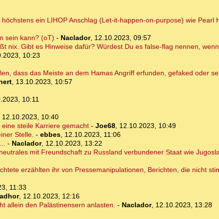
n höchstens ein LIHOP Anschlag (Let-it-happen-on-purpose) wie Pearl 
en sein kann? (oT)
-
Naclador
,
12.10.2023, 09:57
heißt nix. Gibt es Hinweise dafür? Würdest Du es false-flag nennen, w
0.2023, 10:23
llen, dass das Meiste an dem Hamas Angriff erfunden, gefaked oder se
hert
,
13.10.2023, 10:57
.2023, 10:11
,
12.10.2023, 10:40
 eine steile Karriere gemacht
-
Joe68
,
12.10.2023, 10:49
iner Stelle.
-
ebbes
,
12.10.2023, 11:06
..
-
Naclador
,
12.10.2023, 13:22
in neutrales mit Freundschaft zu Russland verbundener Staat wie Jugos
üchtete erzählten ihr von Pressemanipulationen, Berichten, die nicht s
3, 11:33
ladhor
,
12.10.2023, 12:16
ht allein den Palästinensern anlasten.
-
Naclador
,
12.10.2023, 13:28