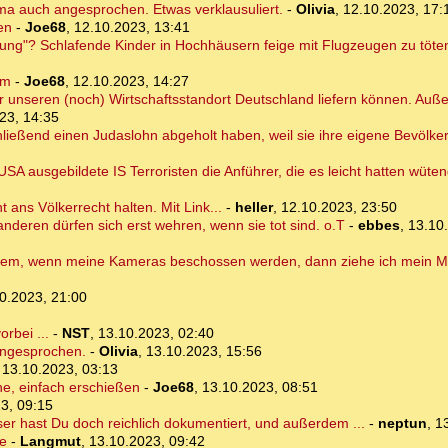
ma auch angesprochen. Etwas verklausuliert.
-
Olivia
,
12.10.2023, 17:
en
-
Joe68
,
12.10.2023, 13:41
dnung"? Schlafende Kinder in Hochhäusern feige mit Flugzeugen zu töte
im
-
Joe68
,
12.10.2023, 14:27
g für unseren (noch) Wirtschaftsstandort Deutschland liefern können. Auß
23, 14:35
ließend einen Judaslohn abgeholt haben, weil sie ihre eigene Bevölke
SA ausgebildete IS Terroristen die Anführer, die es leicht hatten wüte
t ans Völkerrecht halten. Mit Link...
-
heller
,
12.10.2023, 23:50
anderen dürfen sich erst wehren, wenn sie tot sind. o.T
-
ebbes
,
13.10
rdem, wenn meine Kameras beschossen werden, dann ziehe ich mein Mil
0.2023, 21:00
rbei ...
-
NST
,
13.10.2023, 02:40
angesprochen.
-
Olivia
,
13.10.2023, 15:56
,
13.10.2023, 03:13
ne, einfach erschießen
-
Joe68
,
13.10.2023, 08:51
3, 09:15
 hast Du doch reichlich dokumentiert, und außerdem ...
-
neptun
,
1
be
-
Langmut
,
13.10.2023, 09:42