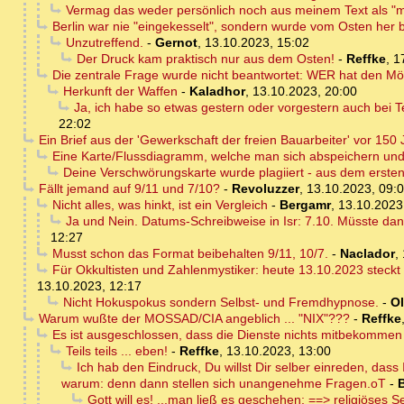
Vermag das weder persönlich noch aus meinem Text als "m
Berlin war nie "eingekesselt", sondern wurde vom Osten her bi
Unzutreffend.
-
Gernot
,
13.10.2023, 15:02
Der Druck kam praktisch nur aus dem Osten!
-
Reffke
,
1
Die zentrale Frage wurde nicht beantwortet: WER hat den Mör
Herkunft der Waffen
-
Kaladhor
,
13.10.2023, 20:00
Ja, ich habe so etwas gestern oder vorgestern auch bei Te
22:02
Ein Brief aus der 'Gewerkschaft der freien Bauarbeiter' vor 1
Eine Karte/Flussdiagramm, welche man sich abspeichern und 
Deine Verschwörungskarte wurde plagiiert - aus dem erste
Fällt jemand auf 9/11 und 7/10?
-
Revoluzzer
,
13.10.2023, 09:
Nicht alles, was hinkt, ist ein Vergleich
-
Bergamr
,
13.10.2023
Ja und Nein. Datums-Schreibweise in Isr: 7.10. Müsste dan
12:27
Musst schon das Format beibehalten 9/11, 10/7.
-
Naclador
,
Für Okkultisten und Zahlenmystiker: heute 13.10.2023 steckt
13.10.2023, 12:17
Nicht Hokuspokus sondern Selbst- und Fremdhypnose.
-
Ol
Warum wußte der MOSSAD/CIA angeblich ... "NIX"???
-
Reffke
Es ist ausgeschlossen, dass die Dienste nichts mitbekommen
Teils teils ... eben!
-
Reffke
,
13.10.2023, 13:00
Ich hab den Eindruck, Du willst Dir selber einreden, das
warum: denn dann stellen sich unangenehme Fragen.oT
-
Gott will es! ...man ließ es geschehen: ==> religiöses