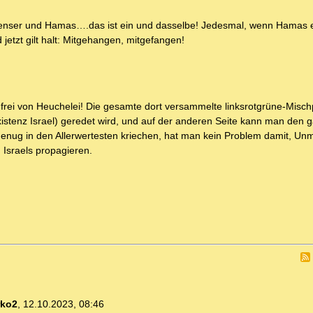
enser und Hamas….das ist ein und dasselbe! Jedesmal, wenn Hamas ei
etzt gilt halt: Mitgehangen, mitgefangen!
rei von Heuchelei! Die gesamte dort versammelte linksrotgrüne-Misch
Existenz Israel) geredet wird, und auf der anderen Seite kann man den 
 genug in den Allerwertesten kriechen, hat man kein Problem damit, U
 Israels propagieren.
rko2
,
12.10.2023, 08:46