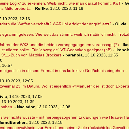
eine Logik" zu erkennen. Weiß nicht, wie man darauf kommt. KwT
-
G
s Mitte erobert...
-
Reffke
,
13.10.2023, 11:18
7.10.2023, 12:16
dern die Waffen verschafft? WARUM erfolgt der Angriff jetzt?
-
Olivia
,
legramm gelesen. Wie weit das stimmt, weiß ich natürlich nicht. Trotzd
50 Jahren der WK3 und die beiden vorangegangenen voraussagt (?)
-
Iko
studieren sollte. Für "abwegige" VT-Gedanken geeignet (nB)
-
Ikonok
n 9/11-Buch von Matthias Bröckers
-
paranoia
,
13.10.2023, 11:55
00
, 10:57
n eigentlich in diesem Format in das kollektive Gedächtnis eingehen.
-
13.10.2023, 12:05
 zweimal 23 im Datum. Wo ist eigentlich @Manuel? der ist doch Experte
ivia
,
13.10.2023, 17:05
,
13.10.2023, 11:39
 haben.
-
Naclador
,
13.10.2023, 12:08
s Israel nichts wusste - mit herbeigezogenen Erklärungen wie Huawei Ha
BerndBorchert
,
13.10.2023, 13:18
 Sendungsbewußtsein, zur Erreichung seiner Ziele rücksichtslos Gewalt 