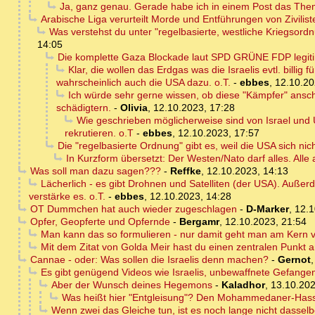
Ja, ganz genau. Gerade habe ich in einem Post das The
Arabische Liga verurteilt Morde und Entführungen von Zivilist
Was verstehst du unter "regelbasierte, westliche Kriegsor
14:05
Die komplette Gaza Blockade laut SPD GRÜNE FDP legit
Klar, die wollen das Erdgas was die Israelis evtl. billi
wahrscheinlich auch die USA dazu. o.T.
-
ebbes
,
12.10.20
Ich würde sehr gerne wissen, ob diese "Kämpfer" ansch
schädigtern.
-
Olivia
,
12.10.2023, 17:28
Wie geschrieben möglicherweise sind von Israel und U
rekrutieren. o.T
-
ebbes
,
12.10.2023, 17:57
Die "regelbasierte Ordnung" gibt es, weil die USA sich nich
In Kurzform übersetzt: Der Westen/Nato darf alles. Alle 
Was soll man dazu sagen???
-
Reffke
,
12.10.2023, 14:13
Lächerlich - es gibt Drohnen und Satelliten (der USA). Auße
verstärke es. o.T.
-
ebbes
,
12.10.2023, 14:28
OT Dummchen hat auch wieder zugeschlagen
-
D-Marker
,
12.1
Opfer, Geopferte und Opfernde
-
Bergamr
,
12.10.2023, 21:54
Man kann das so formulieren - nur damit geht man am Kern vo
Mit dem Zitat von Golda Meir hast du einen zentralen Punkt 
Cannae - oder: Was sollen die Israelis denn machen?
-
Gernot
Es gibt genügend Videos wie Israelis, unbewaffnete Gefange
Aber der Wunsch deines Hegemons
-
Kaladhor
,
13.10.202
Was heißt hier "Entgleisung"? Den Mohammedaner-Hasser
Wenn zwei das Gleiche tun, ist es noch lange nicht dassel