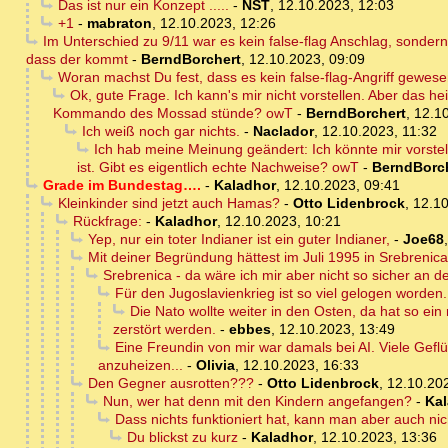
Das ist nur ein Konzept .....
-
NST
,
12.10.2023, 12:03
+1
-
mabraton
,
12.10.2023, 12:26
Im Unterschied zu 9/11 war es kein false-flag Anschlag, sonder
dass der kommt
-
BerndBorchert
,
12.10.2023, 09:09
Woran machst Du fest, dass es kein false-flag-Angriff gewes
Ok, gute Frage. Ich kann's mir nicht vorstellen. Aber das 
Kommando des Mossad stünde? owT
-
BerndBorchert
,
12.1
Ich weiß noch gar nichts.
-
Naclador
,
12.10.2023, 11:32
Ich hab meine Meinung geändert: Ich könnte mir vorste
ist. Gibt es eigentlich echte Nachweise? owT
-
BerndBorc
Grade im Bundestag….
-
Kaladhor
,
12.10.2023, 09:41
Kleinkinder sind jetzt auch Hamas?
-
Otto Lidenbrock
,
12.10
Rückfrage:
-
Kaladhor
,
12.10.2023, 10:21
Yep, nur ein toter Indianer ist ein guter Indianer,
-
Joe68
Mit deiner Begründung hättest im Juli 1995 in Srebrenica
Srebrenica - da wäre ich mir aber nicht so sicher an de
Für den Jugoslavienkrieg ist so viel gelogen worden..
Die Nato wollte weiter in den Osten, da hat so e
zerstört werden.
-
ebbes
,
12.10.2023, 13:49
Eine Freundin von mir war damals bei AI. Viele Gefl
anzuheizen...
-
Olivia
,
12.10.2023, 16:33
Den Gegner ausrotten???
-
Otto Lidenbrock
,
12.10.202
Nun, wer hat denn mit den Kindern angefangen?
-
Ka
Dass nichts funktioniert hat, kann man aber auch nic
Du blickst zu kurz
-
Kaladhor
,
12.10.2023, 13:36