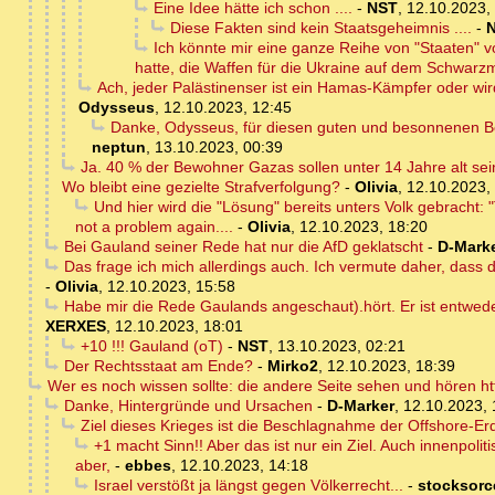
Eine Idee hätte ich schon ....
-
NST
,
12.10.2023,
Diese Fakten sind kein Staatsgeheimnis ....
-
Ich könnte mir eine ganze Reihe von "Staaten" vo
hatte, die Waffen für die Ukraine auf dem Schwarz
Ach, jeder Palästinenser ist ein Hamas-Kämpfer oder wir
Odysseus
,
12.10.2023, 12:45
Danke, Odysseus, für diesen guten und besonnenen B
neptun
,
13.10.2023, 00:39
Ja. 40 % der Bewohner Gazas sollen unter 14 Jahre alt sei
Wo bleibt eine gezielte Strafverfolgung?
-
Olivia
,
12.10.2023,
Und hier wird die "Lösung" bereits unters Volk gebracht: "
not a problem again....
-
Olivia
,
12.10.2023, 18:20
Bei Gauland seiner Rede hat nur die AfD geklatscht
-
D-Mark
Das frage ich mich allerdings auch. Ich vermute daher, das
-
Olivia
,
12.10.2023, 15:58
Habe mir die Rede Gaulands angeschaut).hört. Er ist entweden
XERXES
,
12.10.2023, 18:01
+10 !!! Gauland (oT)
-
NST
,
13.10.2023, 02:21
Der Rechtsstaat am Ende?
-
Mirko2
,
12.10.2023, 18:39
Wer es noch wissen sollte: die andere Seite sehen und hören ht
Danke, Hintergründe und Ursachen
-
D-Marker
,
12.10.2023, 
Ziel dieses Krieges ist die Beschlagnahme der Offshore-Er
+1 macht Sinn!! Aber das ist nur ein Ziel. Auch innenpol
aber,
-
ebbes
,
12.10.2023, 14:18
Israel verstößt ja längst gegen Völkerrecht...
-
stocksorc