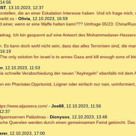
 14:56
NST
,
13.10.2023, 12:37
rstellen, die an einer Eskalation Interesse haben. Und ich frage mich,
markt zu
-
Olivia
,
12.10.2023, 16:59
d einer, wenn er eine Waffe halten kann??? Umfrage 05/23: China/Russ
eitrag. Ich bin gespannt auf eine Antwort des Mohammedaner-Hasser
n. Es kann doch wohl nicht sein, dass das alles Terrorisen sind, die m
 16:19
The only solution for israel is to annex Gaza and kill enough sons of bit
er
,
12.10.2023, 11:53
s die schnelle Verabschiedung der neuen "Asylregeln" ebenfalls mit d
 ein Pharisäer,Opprtunist, Lügner oder einfach nur naiv, uninformier
tps://www.aljazeera.com/
-
Joe68
,
12.10.2023, 11:56
12:37
dgasreserven Palästinas
-
Dionysos
,
12.10.2023, 13:48
itische Querelen werden durch einen gemeinsamen Feind getüncht. Das Wi
erer
,
12.10.2023, 17:00