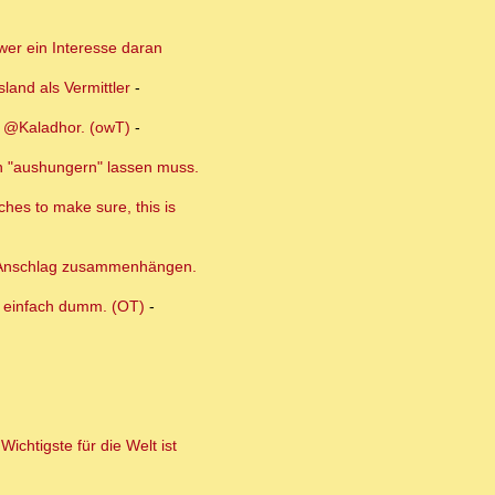
 wer ein Interesse daran
land als Vermittler
-
s @Kaladhor. (owT)
-
an "aushungern" lassen muss.
ches to make sure, this is
em Anschlag zusammenhängen.
t, einfach dumm. (OT)
-
chtigste für die Welt ist