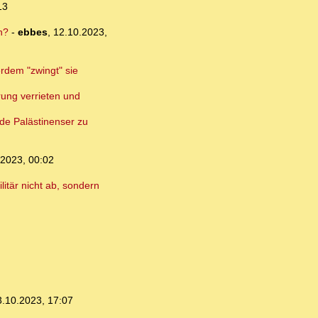
13
n?
-
ebbes
,
12.10.2023,
erdem "zwingt" sie
rung verrieten und
nde Palästinenser zu
.2023, 00:02
itär nicht ab, sondern
3.10.2023, 17:07