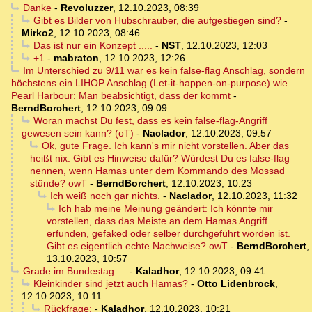
Danke
-
Revoluzzer
,
12.10.2023, 08:39
Gibt es Bilder von Hubschrauber, die aufgestiegen sind?
-
Mirko2
,
12.10.2023, 08:46
Das ist nur ein Konzept .....
-
NST
,
12.10.2023, 12:03
+1
-
mabraton
,
12.10.2023, 12:26
Im Unterschied zu 9/11 war es kein false-flag Anschlag, sondern
höchstens ein LIHOP Anschlag (Let-it-happen-on-purpose) wie
Pearl Harbour: Man beabsichtigt, dass der kommt
-
BerndBorchert
,
12.10.2023, 09:09
Woran machst Du fest, dass es kein false-flag-Angriff
gewesen sein kann? (oT)
-
Naclador
,
12.10.2023, 09:57
Ok, gute Frage. Ich kann's mir nicht vorstellen. Aber das
heißt nix. Gibt es Hinweise dafür? Würdest Du es false-flag
nennen, wenn Hamas unter dem Kommando des Mossad
stünde? owT
-
BerndBorchert
,
12.10.2023, 10:23
Ich weiß noch gar nichts.
-
Naclador
,
12.10.2023, 11:32
Ich hab meine Meinung geändert: Ich könnte mir
vorstellen, dass das Meiste an dem Hamas Angriff
erfunden, gefaked oder selber durchgeführt worden ist.
Gibt es eigentlich echte Nachweise? owT
-
BerndBorchert
,
13.10.2023, 10:57
Grade im Bundestag….
-
Kaladhor
,
12.10.2023, 09:41
Kleinkinder sind jetzt auch Hamas?
-
Otto Lidenbrock
,
12.10.2023, 10:11
Rückfrage:
-
Kaladhor
,
12.10.2023, 10:21