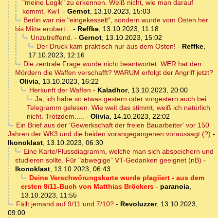
"meine Logik" zu erkennen. Weiß nicht, wie man darauf
kommt. KwT
-
Gernot
,
13.10.2023, 15:03
Berlin war nie "eingekesselt", sondern wurde vom Osten her
bis Mitte erobert...
-
Reffke
,
13.10.2023, 11:18
Unzutreffend.
-
Gernot
,
13.10.2023, 15:02
Der Druck kam praktisch nur aus dem Osten!
-
Reffke
,
17.10.2023, 12:16
Die zentrale Frage wurde nicht beantwortet: WER hat den
Mördern die Waffen verschafft? WARUM erfolgt der Angriff jetzt?
-
Olivia
,
13.10.2023, 16:22
Herkunft der Waffen
-
Kaladhor
,
13.10.2023, 20:00
Ja, ich habe so etwas gestern oder vorgestern auch bei
Telegramm gelesen. Wie weit das stimmt, weiß ich natürlich
nicht. Trotzdem.....
-
Olivia
,
14.10.2023, 22:02
Ein Brief aus der 'Gewerkschaft der freien Bauarbeiter' vor 150
Jahren der WK3 und die beiden vorangegangenen voraussagt (?)
-
Ikonoklast
,
13.10.2023, 06:30
Eine Karte/Flussdiagramm, welche man sich abspeichern und
studieren sollte. Für "abwegige" VT-Gedanken geeignet (nB)
-
Ikonoklast
,
13.10.2023, 06:43
Deine Verschwörungskarte wurde plagiiert - aus dem
ersten 9/11-Buch von Matthias Bröckers
-
paranoia
,
13.10.2023, 11:55
Fällt jemand auf 9/11 und 7/10?
-
Revoluzzer
,
13.10.2023,
09:00