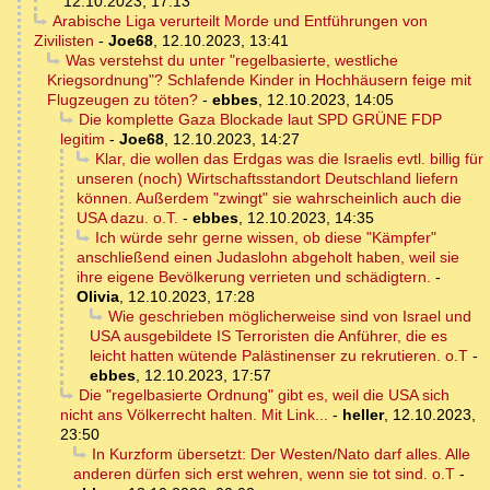
12.10.2023, 17:13
Arabische Liga verurteilt Morde und Entführungen von
Zivilisten
-
Joe68
,
12.10.2023, 13:41
Was verstehst du unter "regelbasierte, westliche
Kriegsordnung"? Schlafende Kinder in Hochhäusern feige mit
Flugzeugen zu töten?
-
ebbes
,
12.10.2023, 14:05
Die komplette Gaza Blockade laut SPD GRÜNE FDP
legitim
-
Joe68
,
12.10.2023, 14:27
Klar, die wollen das Erdgas was die Israelis evtl. billig für
unseren (noch) Wirtschaftsstandort Deutschland liefern
können. Außerdem "zwingt" sie wahrscheinlich auch die
USA dazu. o.T.
-
ebbes
,
12.10.2023, 14:35
Ich würde sehr gerne wissen, ob diese "Kämpfer"
anschließend einen Judaslohn abgeholt haben, weil sie
ihre eigene Bevölkerung verrieten und schädigtern.
-
Olivia
,
12.10.2023, 17:28
Wie geschrieben möglicherweise sind von Israel und
USA ausgebildete IS Terroristen die Anführer, die es
leicht hatten wütende Palästinenser zu rekrutieren. o.T
-
ebbes
,
12.10.2023, 17:57
Die "regelbasierte Ordnung" gibt es, weil die USA sich
nicht ans Völkerrecht halten. Mit Link...
-
heller
,
12.10.2023,
23:50
In Kurzform übersetzt: Der Westen/Nato darf alles. Alle
anderen dürfen sich erst wehren, wenn sie tot sind. o.T
-