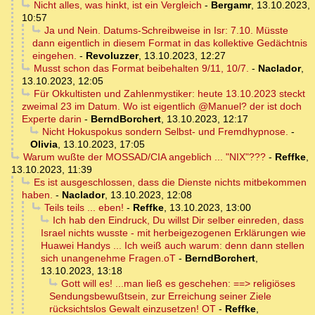
Nicht alles, was hinkt, ist ein Vergleich
-
Bergamr
,
13.10.2023,
10:57
Ja und Nein. Datums-Schreibweise in Isr: 7.10. Müsste
dann eigentlich in diesem Format in das kollektive Gedächtnis
eingehen.
-
Revoluzzer
,
13.10.2023, 12:27
Musst schon das Format beibehalten 9/11, 10/7.
-
Naclador
,
13.10.2023, 12:05
Für Okkultisten und Zahlenmystiker: heute 13.10.2023 steckt
zweimal 23 im Datum. Wo ist eigentlich @Manuel? der ist doch
Experte darin
-
BerndBorchert
,
13.10.2023, 12:17
Nicht Hokuspokus sondern Selbst- und Fremdhypnose.
-
Olivia
,
13.10.2023, 17:05
Warum wußte der MOSSAD/CIA angeblich ... "NIX"???
-
Reffke
,
13.10.2023, 11:39
Es ist ausgeschlossen, dass die Dienste nichts mitbekommen
haben.
-
Naclador
,
13.10.2023, 12:08
Teils teils ... eben!
-
Reffke
,
13.10.2023, 13:00
Ich hab den Eindruck, Du willst Dir selber einreden, dass
Israel nichts wusste - mit herbeigezogenen Erklärungen wie
Huawei Handys ... Ich weiß auch warum: denn dann stellen
sich unangenehme Fragen.oT
-
BerndBorchert
,
13.10.2023, 13:18
Gott will es! ...man ließ es geschehen: ==> religiöses
Sendungsbewußtsein, zur Erreichung seiner Ziele
rücksichtslos Gewalt einzusetzen! OT
-
Reffke
,