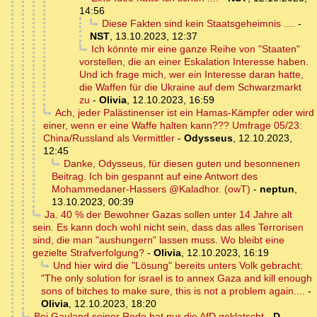
14:56
Diese Fakten sind kein Staatsgeheimnis ....
-
NST
,
13.10.2023, 12:37
Ich könnte mir eine ganze Reihe von "Staaten"
vorstellen, die an einer Eskalation Interesse haben.
Und ich frage mich, wer ein Interesse daran hatte,
die Waffen für die Ukraine auf dem Schwarzmarkt
zu
-
Olivia
,
12.10.2023, 16:59
Ach, jeder Palästinenser ist ein Hamas-Kämpfer oder wird
einer, wenn er eine Waffe halten kann??? Umfrage 05/23:
China/Russland als Vermittler
-
Odysseus
,
12.10.2023,
12:45
Danke, Odysseus, für diesen guten und besonnenen
Beitrag. Ich bin gespannt auf eine Antwort des
Mohammedaner-Hassers @Kaladhor. (owT)
-
neptun
,
13.10.2023, 00:39
Ja. 40 % der Bewohner Gazas sollen unter 14 Jahre alt
sein. Es kann doch wohl nicht sein, dass das alles Terrorisen
sind, die man "aushungern" lassen muss. Wo bleibt eine
gezielte Strafverfolgung?
-
Olivia
,
12.10.2023, 16:19
Und hier wird die "Lösung" bereits unters Volk gebracht:
"The only solution for israel is to annex Gaza and kill enough
sons of bitches to make sure, this is not a problem again....
-
Olivia
,
12.10.2023, 18:20
Bei Gauland seiner Rede hat nur die AfD geklatscht
-
D-