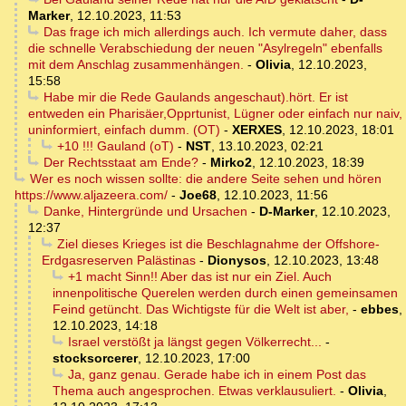
Marker
,
12.10.2023, 11:53
Das frage ich mich allerdings auch. Ich vermute daher, dass
die schnelle Verabschiedung der neuen "Asylregeln" ebenfalls
mit dem Anschlag zusammenhängen.
-
Olivia
,
12.10.2023,
15:58
Habe mir die Rede Gaulands angeschaut).hört. Er ist
entweden ein Pharisäer,Opprtunist, Lügner oder einfach nur naiv,
uninformiert, einfach dumm. (OT)
-
XERXES
,
12.10.2023, 18:01
+10 !!! Gauland (oT)
-
NST
,
13.10.2023, 02:21
Der Rechtsstaat am Ende?
-
Mirko2
,
12.10.2023, 18:39
Wer es noch wissen sollte: die andere Seite sehen und hören
https://www.aljazeera.com/
-
Joe68
,
12.10.2023, 11:56
Danke, Hintergründe und Ursachen
-
D-Marker
,
12.10.2023,
12:37
Ziel dieses Krieges ist die Beschlagnahme der Offshore-
Erdgasreserven Palästinas
-
Dionysos
,
12.10.2023, 13:48
+1 macht Sinn!! Aber das ist nur ein Ziel. Auch
innenpolitische Querelen werden durch einen gemeinsamen
Feind getüncht. Das Wichtigste für die Welt ist aber,
-
ebbes
,
12.10.2023, 14:18
Israel verstößt ja längst gegen Völkerrecht...
-
stocksorcerer
,
12.10.2023, 17:00
Ja, ganz genau. Gerade habe ich in einem Post das
Thema auch angesprochen. Etwas verklausuliert.
-
Olivia
,