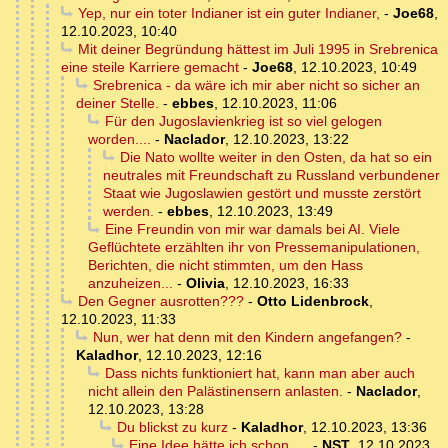
Yep, nur ein toter Indianer ist ein guter Indianer,
-
Joe68
,
12.10.2023, 10:40
Mit deiner Begründung hättest im Juli 1995 in Srebrenica
eine steile Karriere gemacht
-
Joe68
,
12.10.2023, 10:49
Srebrenica - da wäre ich mir aber nicht so sicher an
deiner Stelle.
-
ebbes
,
12.10.2023, 11:06
Für den Jugoslavienkrieg ist so viel gelogen
worden....
-
Naclador
,
12.10.2023, 13:22
Die Nato wollte weiter in den Osten, da hat so ein
neutrales mit Freundschaft zu Russland verbundener
Staat wie Jugoslawien gestört und musste zerstört
werden.
-
ebbes
,
12.10.2023, 13:49
Eine Freundin von mir war damals bei AI. Viele
Geflüchtete erzählten ihr von Pressemanipulationen,
Berichten, die nicht stimmten, um den Hass
anzuheizen...
-
Olivia
,
12.10.2023, 16:33
Den Gegner ausrotten???
-
Otto Lidenbrock
,
12.10.2023, 11:33
Nun, wer hat denn mit den Kindern angefangen?
-
Kaladhor
,
12.10.2023, 12:16
Dass nichts funktioniert hat, kann man aber auch
nicht allein den Palästinensern anlasten.
-
Naclador
,
12.10.2023, 13:28
Du blickst zu kurz
-
Kaladhor
,
12.10.2023, 13:36
Eine Idee hätte ich schon ....
-
NST
,
12.10.2023,