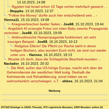
13.10.2023, 14:08
Ägypten hat Israel schon 10 Tage vorher mehrfach gewarnt ...
-
Steppke
,
13.10.2023, 12:37
"Follow the Money" dürfte auch hier entscheidend sein...
-
Vienna11
,
15.10.2023, 19:08
Kriegsverbrechen beider Seiten
-
Joe68
,
15.10.2023, 19:44
Angeblich KI erzeugte Fotos von toten Baby zwecks Propaganda
verbreitet
-
Joe68
,
15.10.2023, 19:09
Antimuslimische Hasspropaganda funktioniert, ein sehr
trauriges Beispiel
-
Joe68
,
16.10.2023, 10:13
Religiöse Eiferer! Die Pflicht zur Rache steht in deren
heiligen Büchern, also wundert Euch nicht, sie sind nun wieder
unter uns.
-
Hannes
,
16.10.2023, 18:13
Wusste ich doch, dass die Schlapphüte Bescheid wussten:
-
Naclador
,
16.10.2023, 20:32
Die Welt, außer das US-hörige Europa, macht sich über die
Geheimdienste der westlichen Welt lustig. Deshalb die
Kehrtwende und Rehabilitierung, sonst hätten sie es
wahrscheinlich verschwiegen. o.T.
-
ebbes
,
16.10.2023, 21:04
Werbung
257345 Einträge in 18361 Threads, 975 registrierte Benutzer, 2909 Benutzer online (11