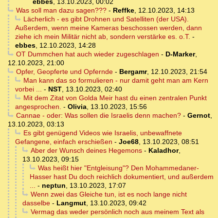
ebbes
,
13.10.2023, 00:02
Was soll man dazu sagen???
-
Reffke
,
12.10.2023, 14:13
Lächerlich - es gibt Drohnen und Satelliten (der USA).
Außerdem, wenn meine Kameras beschossen werden, dann
ziehe ich mein Militär nicht ab, sondern verstärke es. o.T.
-
ebbes
,
12.10.2023, 14:28
OT Dummchen hat auch wieder zugeschlagen
-
D-Marker
,
12.10.2023, 21:00
Opfer, Geopferte und Opfernde
-
Bergamr
,
12.10.2023, 21:54
Man kann das so formulieren - nur damit geht man am Kern
vorbei ...
-
NST
,
13.10.2023, 02:40
Mit dem Zitat von Golda Meir hast du einen zentralen Punkt
angesprochen.
-
Olivia
,
13.10.2023, 15:56
Cannae - oder: Was sollen die Israelis denn machen?
-
Gernot
,
13.10.2023, 03:13
Es gibt genügend Videos wie Israelis, unbewaffnete
Gefangene, einfach erschießen
-
Joe68
,
13.10.2023, 08:51
Aber der Wunsch deines Hegemons
-
Kaladhor
,
13.10.2023, 09:15
Was heißt hier "Entgleisung"? Den Mohammedaner-
Hasser hast Du doch reichlich dokumentiert, und außerdem
...
-
neptun
,
13.10.2023, 17:07
Wenn zwei das Gleiche tun, ist es noch lange nicht
dasselbe
-
Langmut
,
13.10.2023, 09:42
Vermag das weder persönlich noch aus meinem Text als