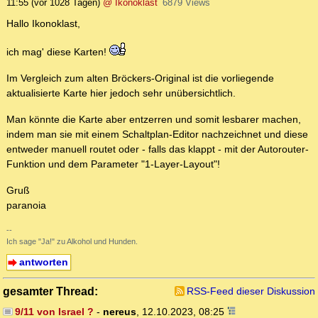
11:55
(vor 1028 Tagen)
@ Ikonoklast
6879 Views
Hallo Ikonoklast,
ich mag' diese Karten!
Im Vergleich zum alten Bröckers-Original ist die vorliegende
aktualisierte Karte hier jedoch sehr unübersichtlich.
Man könnte die Karte aber entzerren und somit lesbarer machen,
indem man sie mit einem Schaltplan-Editor nachzeichnet und diese
entweder manuell routet oder - falls das klappt - mit der Autorouter-
Funktion und dem Parameter "1-Layer-Layout"!
Gruß
paranoia
--
Ich sage "Ja!" zu Alkohol und Hunden.
antworten
gesamter Thread:
RSS-Feed dieser Diskussion
9/11 von Israel ?
-
nereus
,
12.10.2023, 08:25