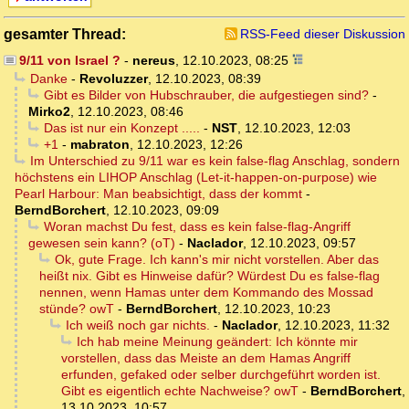
gesamter Thread:
RSS-Feed dieser Diskussion
9/11 von Israel ?
-
nereus
,
12.10.2023, 08:25
Danke
-
Revoluzzer
,
12.10.2023, 08:39
Gibt es Bilder von Hubschrauber, die aufgestiegen sind?
-
Mirko2
,
12.10.2023, 08:46
Das ist nur ein Konzept .....
-
NST
,
12.10.2023, 12:03
+1
-
mabraton
,
12.10.2023, 12:26
Im Unterschied zu 9/11 war es kein false-flag Anschlag, sondern
höchstens ein LIHOP Anschlag (Let-it-happen-on-purpose) wie
Pearl Harbour: Man beabsichtigt, dass der kommt
-
BerndBorchert
,
12.10.2023, 09:09
Woran machst Du fest, dass es kein false-flag-Angriff
gewesen sein kann? (oT)
-
Naclador
,
12.10.2023, 09:57
Ok, gute Frage. Ich kann's mir nicht vorstellen. Aber das
heißt nix. Gibt es Hinweise dafür? Würdest Du es false-flag
nennen, wenn Hamas unter dem Kommando des Mossad
stünde? owT
-
BerndBorchert
,
12.10.2023, 10:23
Ich weiß noch gar nichts.
-
Naclador
,
12.10.2023, 11:32
Ich hab meine Meinung geändert: Ich könnte mir
vorstellen, dass das Meiste an dem Hamas Angriff
erfunden, gefaked oder selber durchgeführt worden ist.
Gibt es eigentlich echte Nachweise? owT
-
BerndBorchert
,
13.10.2023, 10:57