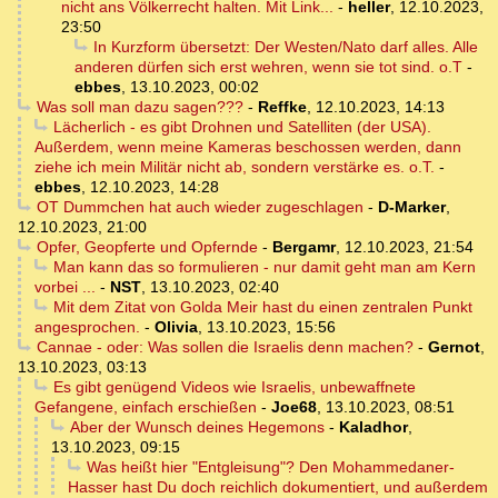
nicht ans Völkerrecht halten. Mit Link...
-
heller
,
12.10.2023,
23:50
In Kurzform übersetzt: Der Westen/Nato darf alles. Alle
anderen dürfen sich erst wehren, wenn sie tot sind. o.T
-
ebbes
,
13.10.2023, 00:02
Was soll man dazu sagen???
-
Reffke
,
12.10.2023, 14:13
Lächerlich - es gibt Drohnen und Satelliten (der USA).
Außerdem, wenn meine Kameras beschossen werden, dann
ziehe ich mein Militär nicht ab, sondern verstärke es. o.T.
-
ebbes
,
12.10.2023, 14:28
OT Dummchen hat auch wieder zugeschlagen
-
D-Marker
,
12.10.2023, 21:00
Opfer, Geopferte und Opfernde
-
Bergamr
,
12.10.2023, 21:54
Man kann das so formulieren - nur damit geht man am Kern
vorbei ...
-
NST
,
13.10.2023, 02:40
Mit dem Zitat von Golda Meir hast du einen zentralen Punkt
angesprochen.
-
Olivia
,
13.10.2023, 15:56
Cannae - oder: Was sollen die Israelis denn machen?
-
Gernot
,
13.10.2023, 03:13
Es gibt genügend Videos wie Israelis, unbewaffnete
Gefangene, einfach erschießen
-
Joe68
,
13.10.2023, 08:51
Aber der Wunsch deines Hegemons
-
Kaladhor
,
13.10.2023, 09:15
Was heißt hier "Entgleisung"? Den Mohammedaner-
Hasser hast Du doch reichlich dokumentiert, und außerdem