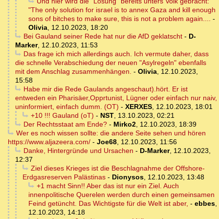
Und hier wird die "Lösung" bereits unters Volk gebracht:
"The only solution for israel is to annex Gaza and kill enough
sons of bitches to make sure, this is not a problem again....
-
Olivia
,
12.10.2023, 18:20
Bei Gauland seiner Rede hat nur die AfD geklatscht
-
D-
Marker
,
12.10.2023, 11:53
Das frage ich mich allerdings auch. Ich vermute daher, dass
die schnelle Verabschiedung der neuen "Asylregeln" ebenfalls
mit dem Anschlag zusammenhängen.
-
Olivia
,
12.10.2023,
15:58
Habe mir die Rede Gaulands angeschaut).hört. Er ist
entweden ein Pharisäer,Opprtunist, Lügner oder einfach nur naiv,
uninformiert, einfach dumm. (OT)
-
XERXES
,
12.10.2023, 18:01
+10 !!! Gauland (oT)
-
NST
,
13.10.2023, 02:21
Der Rechtsstaat am Ende?
-
Mirko2
,
12.10.2023, 18:39
Wer es noch wissen sollte: die andere Seite sehen und hören
https://www.aljazeera.com/
-
Joe68
,
12.10.2023, 11:56
Danke, Hintergründe und Ursachen
-
D-Marker
,
12.10.2023,
12:37
Ziel dieses Krieges ist die Beschlagnahme der Offshore-
Erdgasreserven Palästinas
-
Dionysos
,
12.10.2023, 13:48
+1 macht Sinn!! Aber das ist nur ein Ziel. Auch
innenpolitische Querelen werden durch einen gemeinsamen
Feind getüncht. Das Wichtigste für die Welt ist aber,
-
ebbes
,
12.10.2023, 14:18