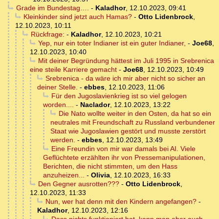
Grade im Bundestag….
-
Kaladhor
,
12.10.2023, 09:41
Kleinkinder sind jetzt auch Hamas?
-
Otto Lidenbrock
,
12.10.2023, 10:11
Rückfrage:
-
Kaladhor
,
12.10.2023, 10:21
Yep, nur ein toter Indianer ist ein guter Indianer,
-
Joe68
,
12.10.2023, 10:40
Mit deiner Begründung hättest im Juli 1995 in Srebrenica
eine steile Karriere gemacht
-
Joe68
,
12.10.2023, 10:49
Srebrenica - da wäre ich mir aber nicht so sicher an
deiner Stelle.
-
ebbes
,
12.10.2023, 11:06
Für den Jugoslavienkrieg ist so viel gelogen
worden....
-
Naclador
,
12.10.2023, 13:22
Die Nato wollte weiter in den Osten, da hat so ein
neutrales mit Freundschaft zu Russland verbundener
Staat wie Jugoslawien gestört und musste zerstört
werden.
-
ebbes
,
12.10.2023, 13:49
Eine Freundin von mir war damals bei AI. Viele
Geflüchtete erzählten ihr von Pressemanipulationen,
Berichten, die nicht stimmten, um den Hass
anzuheizen...
-
Olivia
,
12.10.2023, 16:33
Den Gegner ausrotten???
-
Otto Lidenbrock
,
12.10.2023, 11:33
Nun, wer hat denn mit den Kindern angefangen?
-
Kaladhor
,
12.10.2023, 12:16