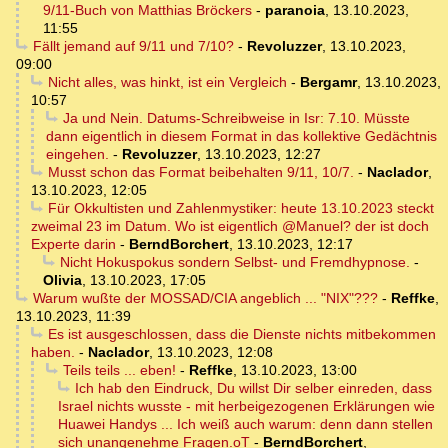
9/11-Buch von Matthias Bröckers
-
paranoia
,
13.10.2023,
11:55
Fällt jemand auf 9/11 und 7/10?
-
Revoluzzer
,
13.10.2023,
09:00
Nicht alles, was hinkt, ist ein Vergleich
-
Bergamr
,
13.10.2023,
10:57
Ja und Nein. Datums-Schreibweise in Isr: 7.10. Müsste
dann eigentlich in diesem Format in das kollektive Gedächtnis
eingehen.
-
Revoluzzer
,
13.10.2023, 12:27
Musst schon das Format beibehalten 9/11, 10/7.
-
Naclador
,
13.10.2023, 12:05
Für Okkultisten und Zahlenmystiker: heute 13.10.2023 steckt
zweimal 23 im Datum. Wo ist eigentlich @Manuel? der ist doch
Experte darin
-
BerndBorchert
,
13.10.2023, 12:17
Nicht Hokuspokus sondern Selbst- und Fremdhypnose.
-
Olivia
,
13.10.2023, 17:05
Warum wußte der MOSSAD/CIA angeblich ... "NIX"???
-
Reffke
,
13.10.2023, 11:39
Es ist ausgeschlossen, dass die Dienste nichts mitbekommen
haben.
-
Naclador
,
13.10.2023, 12:08
Teils teils ... eben!
-
Reffke
,
13.10.2023, 13:00
Ich hab den Eindruck, Du willst Dir selber einreden, dass
Israel nichts wusste - mit herbeigezogenen Erklärungen wie
Huawei Handys ... Ich weiß auch warum: denn dann stellen
sich unangenehme Fragen.oT
-
BerndBorchert
,