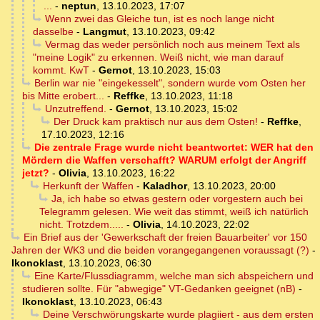
...
-
neptun
,
13.10.2023, 17:07
Wenn zwei das Gleiche tun, ist es noch lange nicht
dasselbe
-
Langmut
,
13.10.2023, 09:42
Vermag das weder persönlich noch aus meinem Text als
"meine Logik" zu erkennen. Weiß nicht, wie man darauf
kommt. KwT
-
Gernot
,
13.10.2023, 15:03
Berlin war nie "eingekesselt", sondern wurde vom Osten her
bis Mitte erobert...
-
Reffke
,
13.10.2023, 11:18
Unzutreffend.
-
Gernot
,
13.10.2023, 15:02
Der Druck kam praktisch nur aus dem Osten!
-
Reffke
,
17.10.2023, 12:16
Die zentrale Frage wurde nicht beantwortet: WER hat den
Mördern die Waffen verschafft? WARUM erfolgt der Angriff
jetzt?
-
Olivia
,
13.10.2023, 16:22
Herkunft der Waffen
-
Kaladhor
,
13.10.2023, 20:00
Ja, ich habe so etwas gestern oder vorgestern auch bei
Telegramm gelesen. Wie weit das stimmt, weiß ich natürlich
nicht. Trotzdem.....
-
Olivia
,
14.10.2023, 22:02
Ein Brief aus der 'Gewerkschaft der freien Bauarbeiter' vor 150
Jahren der WK3 und die beiden vorangegangenen voraussagt (?)
-
Ikonoklast
,
13.10.2023, 06:30
Eine Karte/Flussdiagramm, welche man sich abspeichern und
studieren sollte. Für "abwegige" VT-Gedanken geeignet (nB)
-
Ikonoklast
,
13.10.2023, 06:43
Deine Verschwörungskarte wurde plagiiert - aus dem ersten