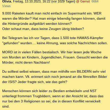
Olivia
,
Freitag, 13.10.2023, 16:22
(vor 1029 Tagen)
@ Gernot
6664
Views
9.000 Raketen kauft man nicht einfach im Supermarkt ein. WER
waren die Mörder? Hat man einige lebendig fangen können, damit
die Hintergründe aufgeklärt werden können?
Oder schaut man, dass keine Zeugen übrig bleiben?
Bei Telegram las ich vor Tagen, dass 1.500 tote HAMAS-Kämpfer
"gefunden" wurden.... keine Ahnung, was solche Nachrichten sollen.
MORD ist in vielen Fällen bestialisch. Wir hier lesen jede Woche
von Morden an Kindern, Jugendlichen, Frauen. Gesucht werden die
Mörder, nicht deren Nachbarn!
Du solltest selbst wissen, dass man mithilfe von BILDERN sehr viel
machen kann. Vlt. erinnert sich noch jemand an die filmreifen Bilder
der ISIS? Jeder fragte sich, wie das geht?
Menschen können sich leider zu Bestien entwickeln und NST
unterliegt frommen Trugbildern, wenn er der Ansicht ist, dass das
nur bei den 3 Religionen so sei, die in diesen Konflikt verwickelt
sind.