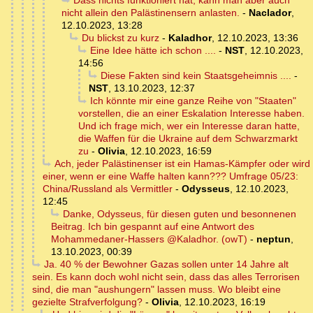
Dass nichts funktioniert hat, kann man aber auch
nicht allein den Palästinensern anlasten.
-
Naclador
,
12.10.2023, 13:28
Du blickst zu kurz
-
Kaladhor
,
12.10.2023, 13:36
Eine Idee hätte ich schon ....
-
NST
,
12.10.2023,
14:56
Diese Fakten sind kein Staatsgeheimnis ....
-
NST
,
13.10.2023, 12:37
Ich könnte mir eine ganze Reihe von "Staaten"
vorstellen, die an einer Eskalation Interesse haben.
Und ich frage mich, wer ein Interesse daran hatte,
die Waffen für die Ukraine auf dem Schwarzmarkt
zu
-
Olivia
,
12.10.2023, 16:59
Ach, jeder Palästinenser ist ein Hamas-Kämpfer oder wird
einer, wenn er eine Waffe halten kann??? Umfrage 05/23:
China/Russland als Vermittler
-
Odysseus
,
12.10.2023,
12:45
Danke, Odysseus, für diesen guten und besonnenen
Beitrag. Ich bin gespannt auf eine Antwort des
Mohammedaner-Hassers @Kaladhor. (owT)
-
neptun
,
13.10.2023, 00:39
Ja. 40 % der Bewohner Gazas sollen unter 14 Jahre alt
sein. Es kann doch wohl nicht sein, dass das alles Terrorisen
sind, die man "aushungern" lassen muss. Wo bleibt eine
gezielte Strafverfolgung?
-
Olivia
,
12.10.2023, 16:19