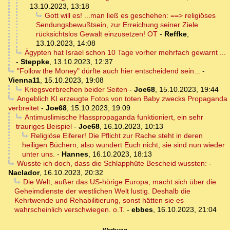
13.10.2023, 13:18
Gott will es! ...man ließ es geschehen: ==> religiöses
Sendungsbewußtsein, zur Erreichung seiner Ziele
rücksichtslos Gewalt einzusetzen! OT
-
Reffke
,
13.10.2023, 14:08
Ägypten hat Israel schon 10 Tage vorher mehrfach gewarnt ...
-
Steppke
,
13.10.2023, 12:37
"Follow the Money" dürfte auch hier entscheidend sein...
-
Vienna11
,
15.10.2023, 19:08
Kriegsverbrechen beider Seiten
-
Joe68
,
15.10.2023, 19:44
Angeblich KI erzeugte Fotos von toten Baby zwecks Propaganda
verbreitet
-
Joe68
,
15.10.2023, 19:09
Antimuslimische Hasspropaganda funktioniert, ein sehr
trauriges Beispiel
-
Joe68
,
16.10.2023, 10:13
Religiöse Eiferer! Die Pflicht zur Rache steht in deren
heiligen Büchern, also wundert Euch nicht, sie sind nun wieder
unter uns.
-
Hannes
,
16.10.2023, 18:13
Wusste ich doch, dass die Schlapphüte Bescheid wussten:
-
Naclador
,
16.10.2023, 20:32
Die Welt, außer das US-hörige Europa, macht sich über die
Geheimdienste der westlichen Welt lustig. Deshalb die
Kehrtwende und Rehabilitierung, sonst hätten sie es
wahrscheinlich verschwiegen. o.T.
-
ebbes
,
16.10.2023, 21:04
Werbung