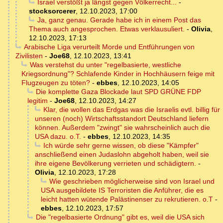
Israel verstößt ja längst gegen Völkerrecht...
-
stocksorcerer
,
12.10.2023, 17:00
Ja, ganz genau. Gerade habe ich in einem Post das
Thema auch angesprochen. Etwas verklausuliert.
-
Olivia
,
12.10.2023, 17:13
Arabische Liga verurteilt Morde und Entführungen von
Zivilisten
-
Joe68
,
12.10.2023, 13:41
Was verstehst du unter "regelbasierte, westliche
Kriegsordnung"? Schlafende Kinder in Hochhäusern feige mit
Flugzeugen zu töten?
-
ebbes
,
12.10.2023, 14:05
Die komplette Gaza Blockade laut SPD GRÜNE FDP
legitim
-
Joe68
,
12.10.2023, 14:27
Klar, die wollen das Erdgas was die Israelis evtl. billig für
unseren (noch) Wirtschaftsstandort Deutschland liefern
können. Außerdem "zwingt" sie wahrscheinlich auch die
USA dazu. o.T.
-
ebbes
,
12.10.2023, 14:35
Ich würde sehr gerne wissen, ob diese "Kämpfer"
anschließend einen Judaslohn abgeholt haben, weil sie
ihre eigene Bevölkerung verrieten und schädigtern.
-
Olivia
,
12.10.2023, 17:28
Wie geschrieben möglicherweise sind von Israel und
USA ausgebildete IS Terroristen die Anführer, die es
leicht hatten wütende Palästinenser zu rekrutieren. o.T
-
ebbes
,
12.10.2023, 17:57
Die "regelbasierte Ordnung" gibt es, weil die USA sich