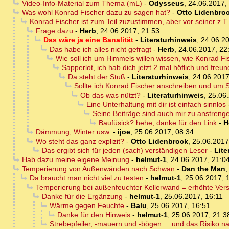
Video-Info-Material zum Thema (mL)
-
Odysseus
,
24.06.2017,
Was wohl Konrad Fischer dazu zu sagen hat?
-
Otto Lidenbro
Konrad Fischer ist zum Teil zuzustimmen, aber vor seiner z.
Frage dazu
-
Herb
,
24.06.2017, 21:53
Das wäre ja eine Banalität
-
Literaturhinweis
,
24.06.20
Das habe ich alles nicht gefragt
-
Herb
,
24.06.2017, 22
Wie soll ich um Himmels willen wissen, wie Konrad F
Sapperlot, ich hab dich jetzt 2 mal höflich und freun
Da steht der Stuß
-
Literaturhinweis
,
24.06.2017
Sollte ich Konrad Fischer anschreiben und um 
Ob das was nützt?
-
Literaturhinweis
,
25.06.
Eine Unterhaltung mit dir ist einfach sinnlos
Seine Beiträge sind auch mir zu anstreng
Baufüsick? hehe, danke für den Link
-
H
Dämmung, Winter usw.
-
ijoe
,
25.06.2017, 08:34
Wo steht das ganz explizit?
-
Otto Lidenbrock
,
25.06.2017
Das ergibt sich für jeden (sach) verständigen Leser
-
Lite
Hab dazu meine eigene Meinung
-
helmut-1
,
24.06.2017, 21:0
Temperierung von Außenwänden nach Schwan
-
Dan the Man
Da braucht man nicht viel zu testen
-
helmut-1
,
25.06.2017, 
Temperierung bei außenfeuchter Kellerwand = erhöhte Vers
Danke für die Ergänzung
-
helmut-1
,
25.06.2017, 16:11
Wärme gegen Feuchte
-
Balu
,
25.06.2017, 16:51
Danke für den Hinweis
-
helmut-1
,
25.06.2017, 21:3
Strebepfeiler, -mauern und -bögen ... und das Risiko n