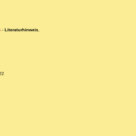
n
-
Literaturhinweis
,
22