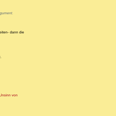
rgument.
iten- dann die
t
.
 Unsinn von