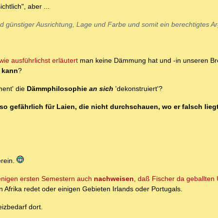
chtlich", aber ...
nd günstiger Ausrichtung, Lage und Farbe und somit ein berechtigtes A
wie ausführlichst erläutert
man keine Dämmung hat und -in unseren Bre
n kann
?
ent' die
Dämmphilosophie
an sich
'dekonstruiert'?
o gefährlich für Laien, die nicht durchschauen, wo er falsch lieg
erein.
enigen ersten Semestern auch
nachweisen
, daß Fischer da geballten
on Afrika redet oder einigen Gebieten Irlands oder Portugals.
izbedarf dort.