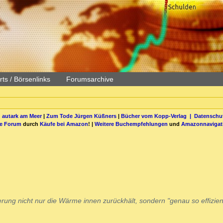
ts / Börsenlinks
Forumsarchive
 autark am Meer
|
Zum Tode Jürgen Küßners
|
Bücher vom Kopp-Verlag |
Datenschut
be Forum
durch
Käufe bei Amazon
! |
Weitere Buchempfehlungen
und
Amazonnavigat
ierung nicht nur die Wärme innen zurückhält, sondern "genau so effizien