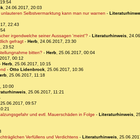
 19:54
ck
,
24.06.2017, 20:03
T. unlauteren Selbstvermarktung kann man nur warnen
-
Literaturhinwe
17, 22:43
:54
ischer irgendwelche seiner Aussagen 'meint'?
-
Literaturhinweis
,
24.06
dlich gefragt
-
Herb
,
24.06.2017, 23:30
, 23:52
Stellungnahme bitten?
-
Herb
,
25.06.2017, 00:04
2017, 00:12
-
Herb
,
25.06.2017, 10:15
end
-
Otto Lidenbrock
,
25.06.2017, 10:36
erb
,
25.06.2017, 11:18
, 10:00
raturhinweis
,
25.06.2017, 11:21
4
,
25.06.2017, 09:57
10:21
alzungsgefahr und evtl. Mauerschäden in Folge
-
Literaturhinweis
,
2
8
achträglichen Verfüllens und Verdichtens
-
Literaturhinweis
,
25.06.201