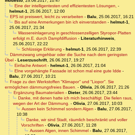
modesto
,
25.06.2017, 10:47
Eine der intelligentesten und effizientesten Lösungen,
-
helmut-1
,
25.06.2017, 12:00
EPS ist preiswert, leicht zu verarbeiten
-
Balu
,
25.06.2017, 16:21
Bis auf eine Anmerkungen bin ich einverstanden
-
helmut-1
,
25.06.2017, 21:34
Wassereinlagerung in geschlossenzelligen Styropor-Platten
erfolgt m.E. durch Dampfdiffusion
-
Literaturhinweis
,
25.06.2017, 22:22
Schlüssige Erklärung
-
helmut-1
,
25.06.2017, 22:39
Dämmzwang umgehbar oder die Suche nach dem geringsten
Übel
-
Leserzuschrift
,
26.06.2017, 19:27
Einfache Antwort
-
helmut-1
,
26.06.2017, 21:04
EIne vorgehängte Fassade ist schon mal eine gute Idde
-
Balu
,
27.06.2017, 10:21
Frage zu den Werkstoffen "Klimapor" und "Liopor". Sie
ermöglichen dämmungsfreies Bauen.
-
Olivia
,
26.06.2017, 21:26
Ergänzung Baumaterialien
-
Dieter
,
26.06.2017, 23:44
Danke, mit denen hatte ich mich beschäftigt. Die fielen raus,
wegen der Art der Dämmung.
-
Olivia
,
27.06.2017, 10:03
Aussen kein Schimmel sondern Algen
-
Balu
,
27.06.2017,
10:38
Danke, wir sind Stadt, räumlich beschränkt und voller
Vorschriften
-
Olivia
,
27.06.2017, 11:28
Aussen Algen, innen Schimmel
-
Balu
,
27.06.2017,