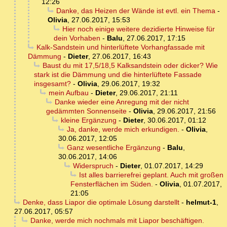
12:26
Danke, das Heizen der Wände ist evtl. ein Thema
-
Olivia
,
27.06.2017, 15:53
Hier noch einige weitere dezidierte Hinweise für
dein Vorhaben
-
Balu
,
27.06.2017, 17:15
Kalk-Sandstein und hinterlüftete Vorhangfassade mit
Dämmung
-
Dieter
,
27.06.2017, 16:43
Baust du mit 17,5/18,5 Kalksandstein oder dicker? Wie
stark ist die Dämmung und die hinterlüftete Fassade
insgesamt?
-
Olivia
,
29.06.2017, 19:32
mein Aufbau
-
Dieter
,
29.06.2017, 21:11
Danke wieder eine Anregung mit der nicht
gedämmten Sonnenseite
-
Olivia
,
29.06.2017, 21:56
kleine Ergänzung
-
Dieter
,
30.06.2017, 01:12
Ja, danke, werde mich erkundigen.
-
Olivia
,
30.06.2017, 12:05
Ganz wesentliche Ergänzung
-
Balu
,
30.06.2017, 14:06
Widerspruch
-
Dieter
,
01.07.2017, 14:29
Ist alles barrierefrei geplant. Auch mit großen
Fensterflächen im Süden.
-
Olivia
,
01.07.2017,
21:05
Denke, dass Liapor die optimale Lösung darstellt
-
helmut-1
,
27.06.2017, 05:57
Danke, werde mich nochmals mit Liapor beschäftigen.