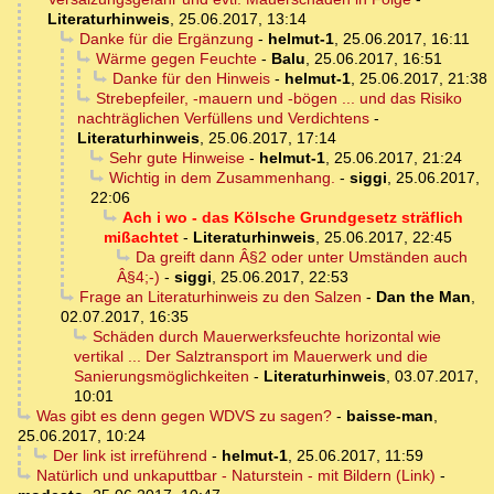
Literaturhinweis
,
25.06.2017, 13:14
Danke für die Ergänzung
-
helmut-1
,
25.06.2017, 16:11
Wärme gegen Feuchte
-
Balu
,
25.06.2017, 16:51
Danke für den Hinweis
-
helmut-1
,
25.06.2017, 21:38
Strebepfeiler, -mauern und -bögen ... und das Risiko
nachträglichen Verfüllens und Verdichtens
-
Literaturhinweis
,
25.06.2017, 17:14
Sehr gute Hinweise
-
helmut-1
,
25.06.2017, 21:24
Wichtig in dem Zusammenhang.
-
siggi
,
25.06.2017,
22:06
Ach i wo - das Kölsche Grundgesetz sträflich
mißachtet
-
Literaturhinweis
,
25.06.2017, 22:45
Da greift dann Â§2 oder unter Umständen auch
Â§4;-)
-
siggi
,
25.06.2017, 22:53
Frage an Literaturhinweis zu den Salzen
-
Dan the Man
,
02.07.2017, 16:35
Schäden durch Mauerwerksfeuchte horizontal wie
vertikal ... Der Salztransport im Mauerwerk und die
Sanierungsmöglichkeiten
-
Literaturhinweis
,
03.07.2017,
10:01
Was gibt es denn gegen WDVS zu sagen?
-
baisse-man
,
25.06.2017, 10:24
Der link ist irreführend
-
helmut-1
,
25.06.2017, 11:59
Natürlich und unkaputtbar - Naturstein - mit Bildern (Link)
-