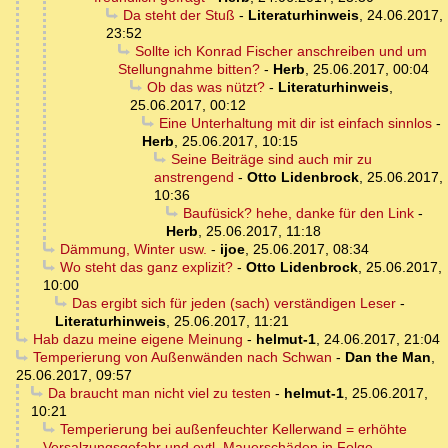
Da steht der Stuß
-
Literaturhinweis
,
24.06.2017,
23:52
Sollte ich Konrad Fischer anschreiben und um
Stellungnahme bitten?
-
Herb
,
25.06.2017, 00:04
Ob das was nützt?
-
Literaturhinweis
,
25.06.2017, 00:12
Eine Unterhaltung mit dir ist einfach sinnlos
-
Herb
,
25.06.2017, 10:15
Seine Beiträge sind auch mir zu
anstrengend
-
Otto Lidenbrock
,
25.06.2017,
10:36
Baufüsick? hehe, danke für den Link
-
Herb
,
25.06.2017, 11:18
Dämmung, Winter usw.
-
ijoe
,
25.06.2017, 08:34
Wo steht das ganz explizit?
-
Otto Lidenbrock
,
25.06.2017,
10:00
Das ergibt sich für jeden (sach) verständigen Leser
-
Literaturhinweis
,
25.06.2017, 11:21
Hab dazu meine eigene Meinung
-
helmut-1
,
24.06.2017, 21:04
Temperierung von Außenwänden nach Schwan
-
Dan the Man
,
25.06.2017, 09:57
Da braucht man nicht viel zu testen
-
helmut-1
,
25.06.2017,
10:21
Temperierung bei außenfeuchter Kellerwand = erhöhte
Versalzungsgefahr und evtl. Mauerschäden in Folge
-