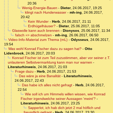
20:36
Wenig-Energie-Bauen
-
Dieter
,
24.06.2017, 19:25
klingt nach Hunderwasser
-
mh-ing
,
24.06.2017,
20:42
Kein Wunder
-
Herb
,
24.06.2017, 21:11
Erdhügelhäuser?
-
Dieter
,
25.06.2017, 11:05
Glaswolle kann auch brennen
-
Dionysos
,
25.06.2017, 11:34
falsch => abschmelzen
-
mh-ing
,
26.06.2017, 06:50
Video-Info-Material zum Thema (mL)
-
Odysseus
,
24.06.2017,
19:54
Was wohl Konrad Fischer dazu zu sagen hat?
-
Otto
Lidenbrock
,
24.06.2017, 20:03
Konrad Fischer ist zum Teil zuzustimmen, aber vor seiner z.T.
unlauteren Selbstvermarktung kann man nur warnen
-
Literaturhinweis
,
24.06.2017, 21:03
Frage dazu
-
Herb
,
24.06.2017, 21:53
Das wäre ja eine Banalität
-
Literaturhinweis
,
24.06.2017, 22:43
Das habe ich alles nicht gefragt
-
Herb
,
24.06.2017,
22:54
Wie soll ich um Himmels willen wissen, wie Konrad
Fischer irgendwelche seiner Aussagen 'meint'?
-
Literaturhinweis
,
24.06.2017, 23:25
Sapperlot, ich hab dich jetzt 2 mal höflich und
freundlich gefragt
-
Herb
,
24.06.2017, 23:30