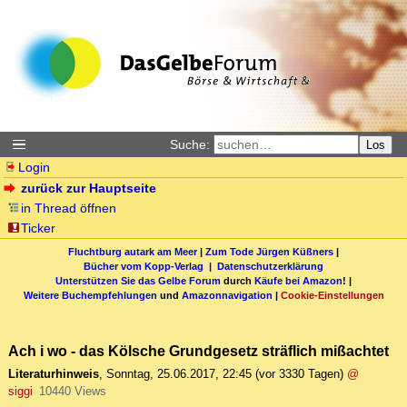
Suche:
Los
Login
zurück zur Hauptseite
in Thread öffnen
Ticker
Fluchtburg autark am Meer
|
Zum Tode Jürgen Küßners
|
Bücher vom Kopp-Verlag |
Datenschutzerklärung
Unterstützen Sie das Gelbe Forum
durch
Käufe bei Amazon
! |
Weitere Buchempfehlungen
und
Amazonnavigation
|
Cookie-Einstellungen
Ach i wo - das Kölsche Grundgesetz sträflich mißachtet
Literaturhinweis
,
Sonntag, 25.06.2017, 22:45
(vor 3330 Tagen)
@
siggi
10440 Views