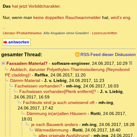
Das
hat jetzt Vorbildcharakter
.
Nur, wenn man
keine doppelten Rauchwarnmelder
hat,
wird's eng
.
--
Literatur-/Produkthinweise
.
Alle Angaben ohne Gewähr!
-
Leserzuschriften
antworten
gesamter Thread:
RSS-Feed dieser Diskussion
Fassaden-Material?
-
software-engineer
,
24.06.2017, 10:29
Alublech, darunter Polyethylen-Thermoisolierung (Reynobond
PE cladding)!
-
Reffke
,
24.06.2017, 11:20
Dämm-Material
-
J. v. Liebig
,
24.06.2017, 11:23
Fachwissen vorhanden?
-
mh-ing
,
24.06.2017, 16:03
Fachwissen vorhanden[Plenk entfernt]?
-
J. v. Liebig
,
24.06.2017, 16:59
Fachleute sind ja auch unwissend oft
-
mh-ing
,
24.06.2017, 17:42
Dämmung in(an)alten Häusern
-
Rotti
,
24.06.2017,
18:01
je nach Bauwerk anders
-
mh-ing
,
24.06.2017, 18:28
Wärmedämmung
-
Rotti
,
24.06.2017, 18:40
alles originale Ausführung!
-
mh-ing
,
24.06.2017,