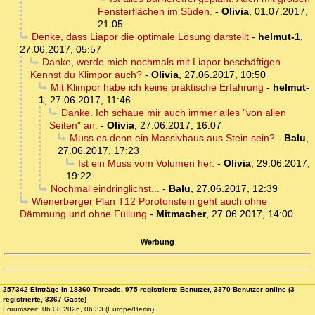
Fensterflächen im Süden.
-
Olivia
,
01.07.2017,
21:05
Denke, dass Liapor die optimale Lösung darstellt
-
helmut-1
,
27.06.2017, 05:57
Danke, werde mich nochmals mit Liapor beschäftigen.
Kennst du Klimpor auch?
-
Olivia
,
27.06.2017, 10:50
Mit Klimpor habe ich keine praktische Erfahrung
-
helmut-
1
,
27.06.2017, 11:46
Danke. Ich schaue mir auch immer alles "von allen
Seiten" an.
-
Olivia
,
27.06.2017, 16:07
Muss es denn ein Massivhaus aus Stein sein?
-
Balu
,
27.06.2017, 17:23
Ist ein Muss vom Volumen her.
-
Olivia
,
29.06.2017,
19:22
Nochmal eindringlichst...
-
Balu
,
27.06.2017, 12:39
Wienerberger Plan T12 Porotonstein geht auch ohne
Dämmung und ohne Füllung
-
Mitmacher
,
27.06.2017, 14:00
Werbung
257342 Einträge in 18360 Threads, 975 registrierte Benutzer, 3370 Benutzer online (3
registrierte, 3367 Gäste)
Forumszeit: 06.08.2026, 06:33 (Europe/Berlin)