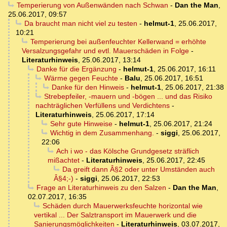
Temperierung von Außenwänden nach Schwan
-
Dan the Man
,
25.06.2017, 09:57
Da braucht man nicht viel zu testen
-
helmut-1
,
25.06.2017,
10:21
Temperierung bei außenfeuchter Kellerwand = erhöhte
Versalzungsgefahr und evtl. Mauerschäden in Folge
-
Literaturhinweis
,
25.06.2017, 13:14
Danke für die Ergänzung
-
helmut-1
,
25.06.2017, 16:11
Wärme gegen Feuchte
-
Balu
,
25.06.2017, 16:51
Danke für den Hinweis
-
helmut-1
,
25.06.2017, 21:38
Strebepfeiler, -mauern und -bögen ... und das Risiko
nachträglichen Verfüllens und Verdichtens
-
Literaturhinweis
,
25.06.2017, 17:14
Sehr gute Hinweise
-
helmut-1
,
25.06.2017, 21:24
Wichtig in dem Zusammenhang.
-
siggi
,
25.06.2017,
22:06
Ach i wo - das Kölsche Grundgesetz sträflich
mißachtet
-
Literaturhinweis
,
25.06.2017, 22:45
Da greift dann Â§2 oder unter Umständen auch
Â§4;-)
-
siggi
,
25.06.2017, 22:53
Frage an Literaturhinweis zu den Salzen
-
Dan the Man
,
02.07.2017, 16:35
Schäden durch Mauerwerksfeuchte horizontal wie
vertikal ... Der Salztransport im Mauerwerk und die
Sanierungsmöglichkeiten
-
Literaturhinweis
,
03.07.2017,