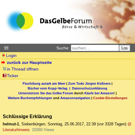
Suche:
Los
Login
zurück zur Hauptseite
in Thread öffnen
Ticker
Fluchtburg autark am Meer
|
Zum Tode Jürgen Küßners
|
Bücher vom Kopp-Verlag |
Datenschutzerklärung
Unterstützen Sie das Gelbe Forum
durch
Käufe bei Amazon
! |
Weitere Buchempfehlungen
und
Amazonnavigation
|
Cookie-Einstellungen
Schlüssige Erklärung
helmut-1
,
Siebenbürgen
,
Sonntag, 25.06.2017, 22:39
(vor 3328 Tagen)
@
Literaturhinweis
10260 Views