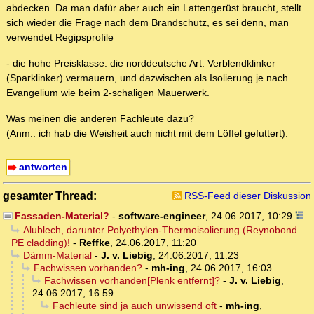
abdecken. Da man dafür aber auch ein Lattengerüst braucht, stellt
sich wieder die Frage nach dem Brandschutz, es sei denn, man
verwendet Regipsprofile
- die hohe Preisklasse: die norddeutsche Art. Verblendklinker
(Sparklinker) vermauern, und dazwischen als Isolierung je nach
Evangelium wie beim 2-schaligen Mauerwerk.
Was meinen die anderen Fachleute dazu?
(Anm.: ich hab die Weisheit auch nicht mit dem Löffel gefuttert).
antworten
gesamter Thread:
RSS-Feed dieser Diskussion
Fassaden-Material?
-
software-engineer
,
24.06.2017, 10:29
Alublech, darunter Polyethylen-Thermoisolierung (Reynobond
PE cladding)!
-
Reffke
,
24.06.2017, 11:20
Dämm-Material
-
J. v. Liebig
,
24.06.2017, 11:23
Fachwissen vorhanden?
-
mh-ing
,
24.06.2017, 16:03
Fachwissen vorhanden[Plenk entfernt]?
-
J. v. Liebig
,
24.06.2017, 16:59
Fachleute sind ja auch unwissend oft
-
mh-ing
,