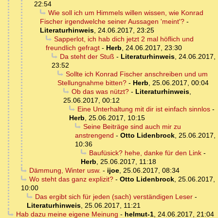
22:54
Wie soll ich um Himmels willen wissen, wie Konrad
Fischer irgendwelche seiner Aussagen 'meint'?
-
Literaturhinweis
,
24.06.2017, 23:25
Sapperlot, ich hab dich jetzt 2 mal höflich und
freundlich gefragt
-
Herb
,
24.06.2017, 23:30
Da steht der Stuß
-
Literaturhinweis
,
24.06.2017,
23:52
Sollte ich Konrad Fischer anschreiben und um
Stellungnahme bitten?
-
Herb
,
25.06.2017, 00:04
Ob das was nützt?
-
Literaturhinweis
,
25.06.2017, 00:12
Eine Unterhaltung mit dir ist einfach sinnlos
-
Herb
,
25.06.2017, 10:15
Seine Beiträge sind auch mir zu
anstrengend
-
Otto Lidenbrock
,
25.06.2017,
10:36
Baufüsick? hehe, danke für den Link
-
Herb
,
25.06.2017, 11:18
Dämmung, Winter usw.
-
ijoe
,
25.06.2017, 08:34
Wo steht das ganz explizit?
-
Otto Lidenbrock
,
25.06.2017,
10:00
Das ergibt sich für jeden (sach) verständigen Leser
-
Literaturhinweis
,
25.06.2017, 11:21
Hab dazu meine eigene Meinung
-
helmut-1
,
24.06.2017, 21:04