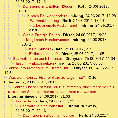
24.06.2017, 17:42
Dämmung in(an)alten Häusern
-
Rotti
,
24.06.2017,
18:01
je nach Bauwerk anders
-
mh-ing
,
24.06.2017, 18:28
Wärmedämmung
-
Rotti
,
24.06.2017, 18:40
alles originale Ausführung!
-
mh-ing
,
24.06.2017,
20:36
Wenig-Energie-Bauen
-
Dieter
,
24.06.2017, 19:25
klingt nach Hunderwasser
-
mh-ing
,
24.06.2017,
20:42
Kein Wunder
-
Herb
,
24.06.2017, 21:11
Erdhügelhäuser?
-
Dieter
,
25.06.2017, 11:05
Glaswolle kann auch brennen
-
Dionysos
,
25.06.2017, 11:34
falsch => abschmelzen
-
mh-ing
,
26.06.2017, 06:50
Video-Info-Material zum Thema (mL)
-
Odysseus
,
24.06.2017,
19:54
Was wohl Konrad Fischer dazu zu sagen hat?
-
Otto
Lidenbrock
,
24.06.2017, 20:03
Konrad Fischer ist zum Teil zuzustimmen, aber vor seiner z.T.
unlauteren Selbstvermarktung kann man nur warnen
-
Literaturhinweis
,
24.06.2017, 21:03
Frage dazu
-
Herb
,
24.06.2017, 21:53
Das wäre ja eine Banalität
-
Literaturhinweis
,
24.06.2017, 22:43
Das habe ich alles nicht gefragt
-
Herb
,
24.06.2017,