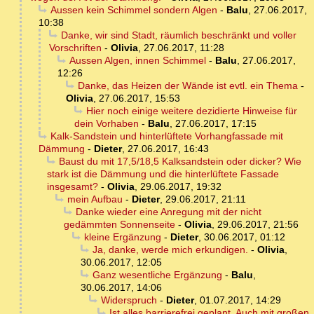
Aussen kein Schimmel sondern Algen
-
Balu
,
27.06.2017,
10:38
Danke, wir sind Stadt, räumlich beschränkt und voller
Vorschriften
-
Olivia
,
27.06.2017, 11:28
Aussen Algen, innen Schimmel
-
Balu
,
27.06.2017,
12:26
Danke, das Heizen der Wände ist evtl. ein Thema
-
Olivia
,
27.06.2017, 15:53
Hier noch einige weitere dezidierte Hinweise für
dein Vorhaben
-
Balu
,
27.06.2017, 17:15
Kalk-Sandstein und hinterlüftete Vorhangfassade mit
Dämmung
-
Dieter
,
27.06.2017, 16:43
Baust du mit 17,5/18,5 Kalksandstein oder dicker? Wie
stark ist die Dämmung und die hinterlüftete Fassade
insgesamt?
-
Olivia
,
29.06.2017, 19:32
mein Aufbau
-
Dieter
,
29.06.2017, 21:11
Danke wieder eine Anregung mit der nicht
gedämmten Sonnenseite
-
Olivia
,
29.06.2017, 21:56
kleine Ergänzung
-
Dieter
,
30.06.2017, 01:12
Ja, danke, werde mich erkundigen.
-
Olivia
,
30.06.2017, 12:05
Ganz wesentliche Ergänzung
-
Balu
,
30.06.2017, 14:06
Widerspruch
-
Dieter
,
01.07.2017, 14:29
Ist alles barrierefrei geplant. Auch mit großen