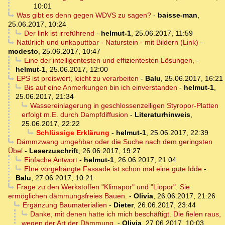
10:01
Was gibt es denn gegen WDVS zu sagen?
-
baisse-man
,
25.06.2017, 10:24
Der link ist irreführend
-
helmut-1
,
25.06.2017, 11:59
Natürlich und unkaputtbar - Naturstein - mit Bildern (Link)
-
modesto
,
25.06.2017, 10:47
Eine der intelligentesten und effizientesten Lösungen,
-
helmut-1
,
25.06.2017, 12:00
EPS ist preiswert, leicht zu verarbeiten
-
Balu
,
25.06.2017, 16:21
Bis auf eine Anmerkungen bin ich einverstanden
-
helmut-1
,
25.06.2017, 21:34
Wassereinlagerung in geschlossenzelligen Styropor-Platten
erfolgt m.E. durch Dampfdiffusion
-
Literaturhinweis
,
25.06.2017, 22:22
Schlüssige Erklärung
-
helmut-1
,
25.06.2017, 22:39
Dämmzwang umgehbar oder die Suche nach dem geringsten
Übel
-
Leserzuschrift
,
26.06.2017, 19:27
Einfache Antwort
-
helmut-1
,
26.06.2017, 21:04
EIne vorgehängte Fassade ist schon mal eine gute Idde
-
Balu
,
27.06.2017, 10:21
Frage zu den Werkstoffen "Klimapor" und "Liopor". Sie
ermöglichen dämmungsfreies Bauen.
-
Olivia
,
26.06.2017, 21:26
Ergänzung Baumaterialien
-
Dieter
,
26.06.2017, 23:44
Danke, mit denen hatte ich mich beschäftigt. Die fielen raus,
wegen der Art der Dämmung.
-
Olivia
,
27.06.2017, 10:03