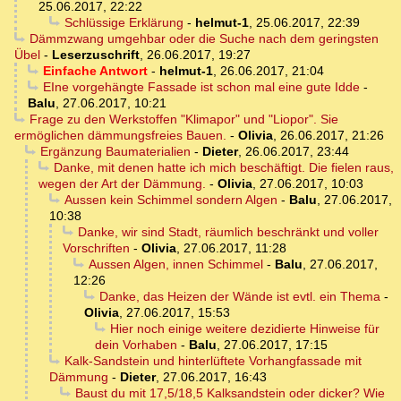
25.06.2017, 22:22
Schlüssige Erklärung
-
helmut-1
,
25.06.2017, 22:39
Dämmzwang umgehbar oder die Suche nach dem geringsten
Übel
-
Leserzuschrift
,
26.06.2017, 19:27
Einfache Antwort
-
helmut-1
,
26.06.2017, 21:04
EIne vorgehängte Fassade ist schon mal eine gute Idde
-
Balu
,
27.06.2017, 10:21
Frage zu den Werkstoffen "Klimapor" und "Liopor". Sie
ermöglichen dämmungsfreies Bauen.
-
Olivia
,
26.06.2017, 21:26
Ergänzung Baumaterialien
-
Dieter
,
26.06.2017, 23:44
Danke, mit denen hatte ich mich beschäftigt. Die fielen raus,
wegen der Art der Dämmung.
-
Olivia
,
27.06.2017, 10:03
Aussen kein Schimmel sondern Algen
-
Balu
,
27.06.2017,
10:38
Danke, wir sind Stadt, räumlich beschränkt und voller
Vorschriften
-
Olivia
,
27.06.2017, 11:28
Aussen Algen, innen Schimmel
-
Balu
,
27.06.2017,
12:26
Danke, das Heizen der Wände ist evtl. ein Thema
-
Olivia
,
27.06.2017, 15:53
Hier noch einige weitere dezidierte Hinweise für
dein Vorhaben
-
Balu
,
27.06.2017, 17:15
Kalk-Sandstein und hinterlüftete Vorhangfassade mit
Dämmung
-
Dieter
,
27.06.2017, 16:43
Baust du mit 17,5/18,5 Kalksandstein oder dicker? Wie