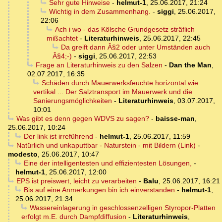
Sehr gute Hinweise
-
helmut-1
,
25.06.2017, 21:24
Wichtig in dem Zusammenhang.
-
siggi
,
25.06.2017,
22:06
Ach i wo - das Kölsche Grundgesetz sträflich
mißachtet
-
Literaturhinweis
,
25.06.2017, 22:45
Da greift dann Â§2 oder unter Umständen auch
Â§4;-)
-
siggi
,
25.06.2017, 22:53
Frage an Literaturhinweis zu den Salzen
-
Dan the Man
,
02.07.2017, 16:35
Schäden durch Mauerwerksfeuchte horizontal wie
vertikal ... Der Salztransport im Mauerwerk und die
Sanierungsmöglichkeiten
-
Literaturhinweis
,
03.07.2017,
10:01
Was gibt es denn gegen WDVS zu sagen?
-
baisse-man
,
25.06.2017, 10:24
Der link ist irreführend
-
helmut-1
,
25.06.2017, 11:59
Natürlich und unkaputtbar - Naturstein - mit Bildern (Link)
-
modesto
,
25.06.2017, 10:47
Eine der intelligentesten und effizientesten Lösungen,
-
helmut-1
,
25.06.2017, 12:00
EPS ist preiswert, leicht zu verarbeiten
-
Balu
,
25.06.2017, 16:21
Bis auf eine Anmerkungen bin ich einverstanden
-
helmut-1
,
25.06.2017, 21:34
Wassereinlagerung in geschlossenzelligen Styropor-Platten
erfolgt m.E. durch Dampfdiffusion
-
Literaturhinweis
,