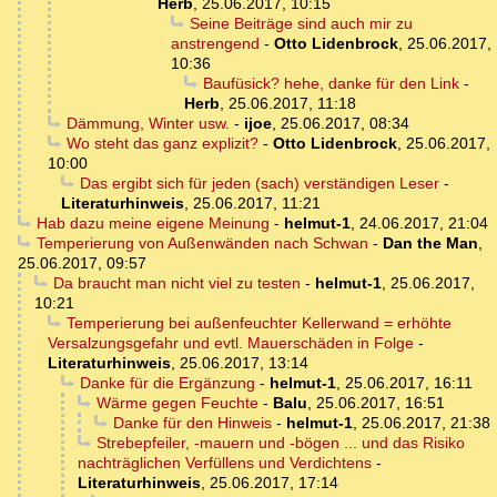
Herb
,
25.06.2017, 10:15
Seine Beiträge sind auch mir zu
anstrengend
-
Otto Lidenbrock
,
25.06.2017,
10:36
Baufüsick? hehe, danke für den Link
-
Herb
,
25.06.2017, 11:18
Dämmung, Winter usw.
-
ijoe
,
25.06.2017, 08:34
Wo steht das ganz explizit?
-
Otto Lidenbrock
,
25.06.2017,
10:00
Das ergibt sich für jeden (sach) verständigen Leser
-
Literaturhinweis
,
25.06.2017, 11:21
Hab dazu meine eigene Meinung
-
helmut-1
,
24.06.2017, 21:04
Temperierung von Außenwänden nach Schwan
-
Dan the Man
,
25.06.2017, 09:57
Da braucht man nicht viel zu testen
-
helmut-1
,
25.06.2017,
10:21
Temperierung bei außenfeuchter Kellerwand = erhöhte
Versalzungsgefahr und evtl. Mauerschäden in Folge
-
Literaturhinweis
,
25.06.2017, 13:14
Danke für die Ergänzung
-
helmut-1
,
25.06.2017, 16:11
Wärme gegen Feuchte
-
Balu
,
25.06.2017, 16:51
Danke für den Hinweis
-
helmut-1
,
25.06.2017, 21:38
Strebepfeiler, -mauern und -bögen ... und das Risiko
nachträglichen Verfüllens und Verdichtens
-
Literaturhinweis
,
25.06.2017, 17:14