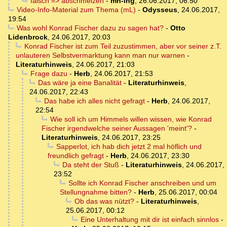
falsch => abschmelzen
-
mh-ing
,
26.06.2017, 06:50
Video-Info-Material zum Thema (mL)
-
Odysseus
,
24.06.2017,
19:54
Was wohl Konrad Fischer dazu zu sagen hat?
-
Otto
Lidenbrock
,
24.06.2017, 20:03
Konrad Fischer ist zum Teil zuzustimmen, aber vor seiner z.T.
unlauteren Selbstvermarktung kann man nur warnen
-
Literaturhinweis
,
24.06.2017, 21:03
Frage dazu
-
Herb
,
24.06.2017, 21:53
Das wäre ja eine Banalität
-
Literaturhinweis
,
24.06.2017, 22:43
Das habe ich alles nicht gefragt
-
Herb
,
24.06.2017,
22:54
Wie soll ich um Himmels willen wissen, wie Konrad
Fischer irgendwelche seiner Aussagen 'meint'?
-
Literaturhinweis
,
24.06.2017, 23:25
Sapperlot, ich hab dich jetzt 2 mal höflich und
freundlich gefragt
-
Herb
,
24.06.2017, 23:30
Da steht der Stuß
-
Literaturhinweis
,
24.06.2017,
23:52
Sollte ich Konrad Fischer anschreiben und um
Stellungnahme bitten?
-
Herb
,
25.06.2017, 00:04
Ob das was nützt?
-
Literaturhinweis
,
25.06.2017, 00:12
Eine Unterhaltung mit dir ist einfach sinnlos
-