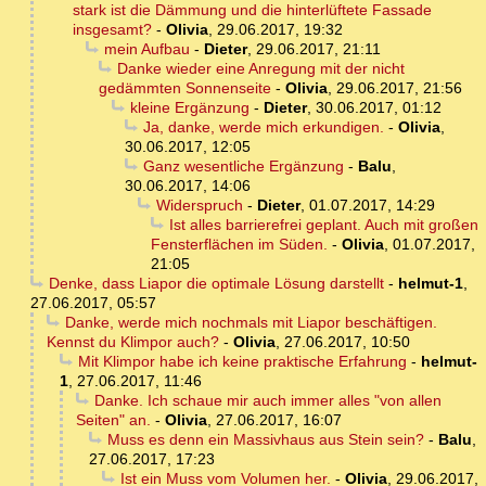
stark ist die Dämmung und die hinterlüftete Fassade
insgesamt?
-
Olivia
,
29.06.2017, 19:32
mein Aufbau
-
Dieter
,
29.06.2017, 21:11
Danke wieder eine Anregung mit der nicht
gedämmten Sonnenseite
-
Olivia
,
29.06.2017, 21:56
kleine Ergänzung
-
Dieter
,
30.06.2017, 01:12
Ja, danke, werde mich erkundigen.
-
Olivia
,
30.06.2017, 12:05
Ganz wesentliche Ergänzung
-
Balu
,
30.06.2017, 14:06
Widerspruch
-
Dieter
,
01.07.2017, 14:29
Ist alles barrierefrei geplant. Auch mit großen
Fensterflächen im Süden.
-
Olivia
,
01.07.2017,
21:05
Denke, dass Liapor die optimale Lösung darstellt
-
helmut-1
,
27.06.2017, 05:57
Danke, werde mich nochmals mit Liapor beschäftigen.
Kennst du Klimpor auch?
-
Olivia
,
27.06.2017, 10:50
Mit Klimpor habe ich keine praktische Erfahrung
-
helmut-
1
,
27.06.2017, 11:46
Danke. Ich schaue mir auch immer alles "von allen
Seiten" an.
-
Olivia
,
27.06.2017, 16:07
Muss es denn ein Massivhaus aus Stein sein?
-
Balu
,
27.06.2017, 17:23
Ist ein Muss vom Volumen her.
-
Olivia
,
29.06.2017,