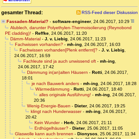
gesamter Thread:
RSS-Feed dieser Diskussion
Fassaden-Material?
-
software-engineer
,
24.06.2017, 10:29
Alublech, darunter Polyethylen-Thermoisolierung (Reynobond
PE cladding)!
-
Reffke
,
24.06.2017, 11:20
Dämm-Material
-
J. v. Liebig
,
24.06.2017, 11:23
Fachwissen vorhanden?
-
mh-ing
,
24.06.2017, 16:03
Fachwissen vorhanden[Plenk entfernt]?
-
J. v. Liebig
,
24.06.2017, 16:59
Fachleute sind ja auch unwissend oft
-
mh-ing
,
24.06.2017, 17:42
Dämmung in(an)alten Häusern
-
Rotti
,
24.06.2017,
18:01
je nach Bauwerk anders
-
mh-ing
,
24.06.2017, 18:28
Wärmedämmung
-
Rotti
,
24.06.2017, 18:40
alles originale Ausführung!
-
mh-ing
,
24.06.2017,
20:36
Wenig-Energie-Bauen
-
Dieter
,
24.06.2017, 19:25
klingt nach Hunderwasser
-
mh-ing
,
24.06.2017,
20:42
Kein Wunder
-
Herb
,
24.06.2017, 21:11
Erdhügelhäuser?
-
Dieter
,
25.06.2017, 11:05
Glaswolle kann auch brennen
-
Dionysos
,
25.06.2017, 11:34