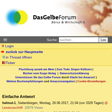
Suche:
Los
Login
zurück zur Hauptseite
in Thread öffnen
Ticker
Fluchtburg autark am Meer
|
Zum Tode Jürgen Küßners
|
Bücher vom Kopp-Verlag |
Datenschutzerklärung
Unterstützen Sie das Gelbe Forum
durch
Käufe bei Amazon
! |
Weitere Buchempfehlungen
und
Amazonnavigation
|
Cookie-Einstellungen
Einfache Antwort
helmut-1
,
Siebenbürgen
,
Montag, 26.06.2017, 21:04
(vor 3329 Tagen)
@
Leserzuschrift
10079 Views